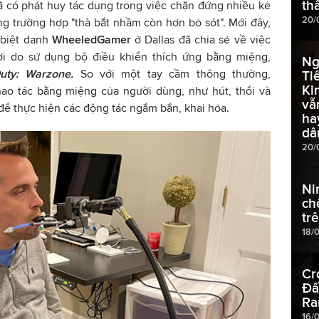
th
có phát huy tác dụng trong việc chặn đứng nhiều kẻ
20/
g trường hợp "thà bắt nhầm còn hơn bỏ sót". Mới đây,
 biệt danh
WheeledGamer
ở Dallas đã chia sẻ về việc
ời do sử dụng bộ điều khiển thích ứng bằng miệng,
Ng
Duty: Warzone.
So với một tay cầm thông thường,
Ti
Ki
hao tác bằng miệng của người dùng, như hút, thổi và
vẫ
để thực hiện các động tác ngắm bắn, khai hỏa.
ha
dâ
20/
Ni
ch
tr
18/
Cr
Đấ
Ra
16/