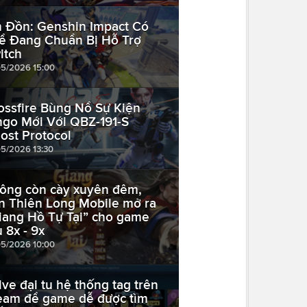
n Đồn: Genshin Impact Có
ể Đang Chuẩn Bị Hỗ Trợ
itch
05/2026 15:00
ossfire Bùng Nổ Sự Kiện
ngo Mới Với QBZ-191-S
ost Protocol
05/2026 13:30
ông còn cày xuyên đêm,
n Thiên Long Mobile mở ra
iang Hồ Tự Tại” cho game
ủ 8x - 9x
05/2026 10:00
lve đại tu hệ thống tag trên
eam để game dễ được tìm