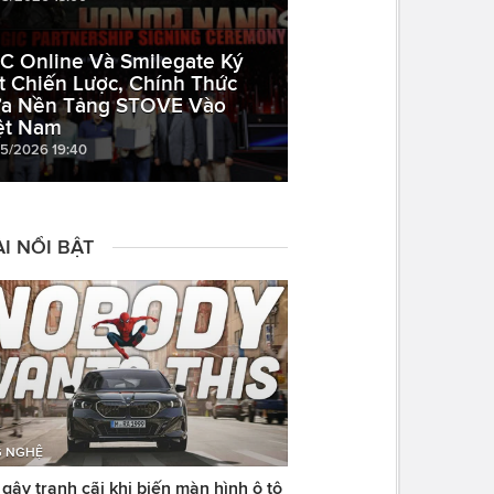
C Online Và Smilegate Ký
t Chiến Lược, Chính Thức
a Nền Tảng STOVE Vào
ệt Nam
05/2026 19:40
I NỔI BẬT
 NGHỆ
ây tranh cãi khi biến màn hình ô tô