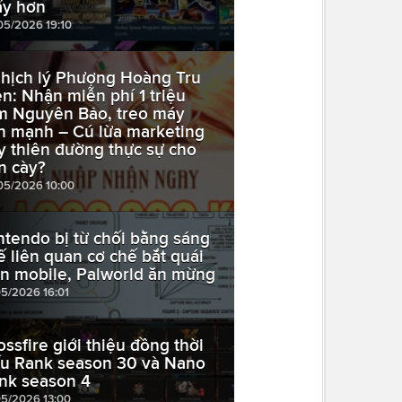
ấy hơn
05/2026 19:10
hịch lý Phượng Hoàng Tru
ên: Nhận miễn phí 1 triệu
m Nguyên Bảo, treo máy
n mạnh – Cú lừa marketing
y thiên đường thực sự cho
n cày?
05/2026 10:00
ntendo bị từ chối bằng sáng
ế liên quan cơ chế bắt quái
ên mobile, Palworld ăn mừng
05/2026 16:01
ossfire giới thiệu đồng thời
u Rank season 30 và Nano
nk season 4
05/2026 13:00