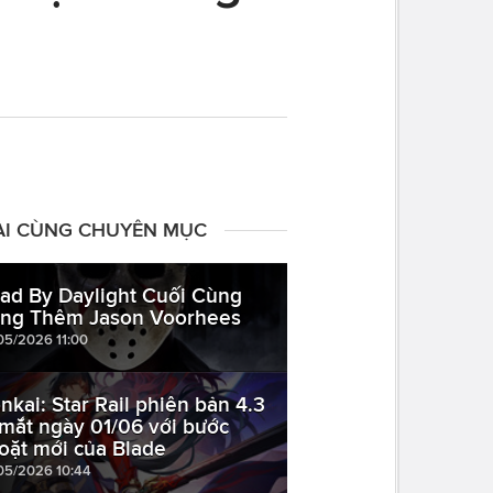
ÀI CÙNG CHUYÊN MỤC
ad By Daylight Cuối Cùng
ng Thêm Jason Voorhees
05/2026 11:00
nkai: Star Rail phiên bản 4.3
 mắt ngày 01/06 với bước
oặt mới của Blade
05/2026 10:44