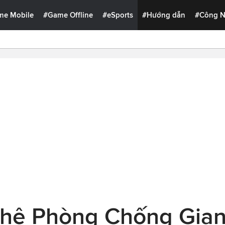
me Mobile
#Game Offline
#eSports
#Hướng dẫn
#Công 
hệ Phòng Chống Gian