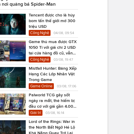
 nơi quảng bá Spider-Man
Tencent được cho là hủy
bom tấn thế giới mở 300
triệu USD
Công Nghệ
04/08, 09:54
Game thủ mua được GTX
1050 Ti với giá chỉ 2 USD
tại cửa hàng đồ cũ, vẫn
chạy Cyberpunk 2077
Công Nghệ
03/08, 19:47
Mistfall Hunter: Bảng Xếp
Hạng Các Lớp Nhân Vật
Trong Game
Game Online
03/08, 17:06
Palworld TCG gây sốt
ngày ra mắt, thẻ hiếm bị
đầu cơ với giá gần 4.000
USD
Giải trí
03/08, 16:14
Lord of the Rings: War in
the North Bất Ngờ Hé Lộ
Khả Năng Quay Trở Lại