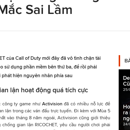
 Mắc Sai Lầm
 của Call of Duty mới đây đã vô tình chặn tài
B
do sử dụng phần mềm bên thứ ba, để rồi phải
 phát hiện nguyên nhân phía sau
De
Cũ
an lận hoạt động quá tích cực
25/
c công ty game như
Activision
đã có nhiều nỗ lực để
Ho
ian lận trong các ván đấu trực tuyến. Đi kèm với Mùa 5
ra
mắt vào tháng 8 năm ngoái, Activision cũng giới thiệu
ng
24/
 chống gian lận RICOCHET, yêu cầu người chơi phải