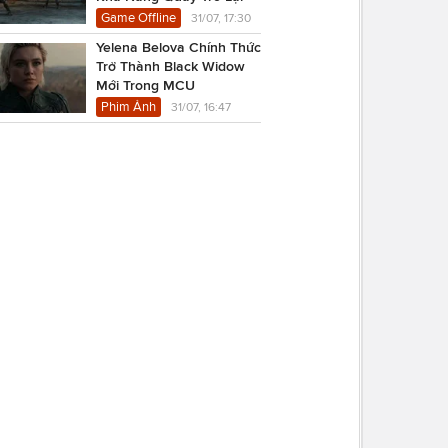
Game Offline
31/07, 17:30
Yelena Belova Chính Thức
Trở Thành Black Widow
Mới Trong MCU
Phim Ảnh
31/07, 16:47