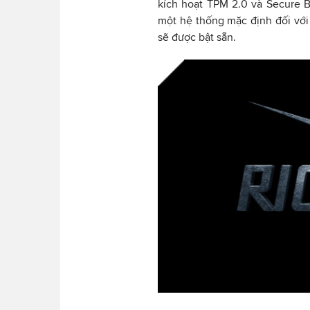
kích hoạt TPM 2.0 và Secure B
một hệ thống mặc định đối với 
sẽ được bật sẵn.