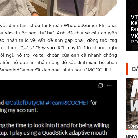
VT
Kế
yết định tạm khóa tài khoản WheeledGamer khi phát
Đư
đầu vào thuộc bên thứ ba". Anh đã chia sẻ câu chuyện
Vi
o nhận thức về vấn đề anh gặp phải, đồng thời tag
13/
hát triển
Call of Duty
vào. Rất may là đơn kháng nghị
đội ngũ hỗ trợ, và tài khoản của anh đã nhanh chóng
ẽ liên hệ qua tin nhắn riêng để xác định xem bộ phận
BÀ
ủa WheeledGamer đã kích hoạt phản hồi từ RICOCHET.
CÔNG
BMW g