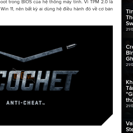
oot trong BIOS của hệ thống máy tính. Vì TPM 2.0 là
Win 11, nên bất kỳ ai dùng hệ điều hành đó về cơ bản
Ti
Th
Sw
21/
Cr
Bi
Gh
21/
Kh
Tâ
“G
th
21/
Va
St