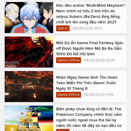
Độc đáo anime "Multi-Mind Mayhem":
Nam chính sở hữu 3 linh hồn do
seiyuu Subaru (Re:Zero) lồng tiếng,
chốt lịch lên sóng đầu năm 2027
Giải trí
08/08/2026 14:12
Một Dự Án Game Final Fantasy Spin-
off Được Người Hâm Mộ Bỏ Ra Gần
1000 Đô Để Hồi Sinh
Game Offline
08/08/2026 12:04
Nhận Ngay Game Sinh Tồn Hoàn
Toàn Miễn Phí Trên Steam Trước
Ngày 10 Tháng 8
Game Offline
08/08/2026 11:06
Biện pháp chưa từng có tiền lệ: The
Pokémon Company chính thức cấm
người nước ngoài mua thẻ bài kỷ
niệm 30 năm để đẩy lùi nạn đầu cơ