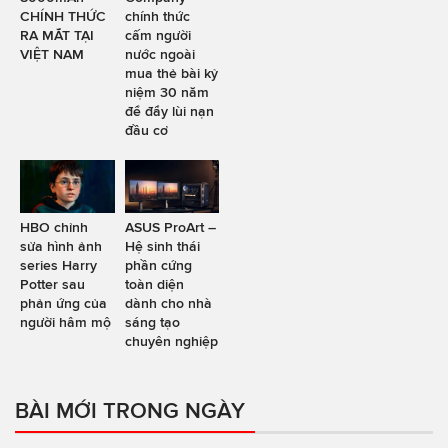
CHÍNH THỨC
chính thức
RA MẮT TẠI
cấm người
VIỆT NAM
nước ngoài
mua thẻ bài kỷ
niệm 30 năm
để đẩy lùi nạn
đầu cơ
HBO chỉnh
ASUS ProArt –
sửa hình ảnh
Hệ sinh thái
series Harry
phần cứng
Potter sau
toàn diện
phản ứng của
dành cho nhà
người hâm mộ
sáng tạo
chuyên nghiệp
BÀI MỚI TRONG NGÀY