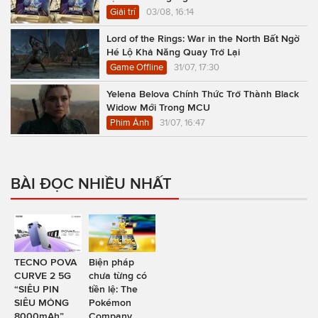
Giải trí
03/08, 16:14
Lord of the Rings: War in the North Bất Ngờ
Hé Lộ Khả Năng Quay Trở Lại
Game Offline
31/07, 17:30
Yelena Belova Chính Thức Trở Thành Black
Widow Mới Trong MCU
Phim Ảnh
31/07, 16:47
BÀI ĐỌC NHIỀU NHẤT
TECNO POVA
Biện pháp
CURVE 2 5G
chưa từng có
“SIÊU PIN
tiền lệ: The
SIÊU MỎNG
Pokémon
8000mAh”
Company