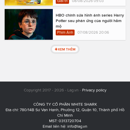
Giải trí
08/08/2026 09:03
HBO chỉnh sửa hình ảnh series Harry
Potter sau phản ứng của người hâm
mộ
Phim Ảnh
07/08/2026 20:06
XEM THÊM
Copyright 2017 - 2026 - Lag.vn -
Privacy policy
CÔNG TY CỔ PHẦN WHITE SHARK
Địa chỉ: 780/14B Sư Vạn Hạnh, Phường 12, Quận 10, Thành phố Hồ
Chí Minh
MST: 0313720704
Email liên hệ:
info@lag.vn