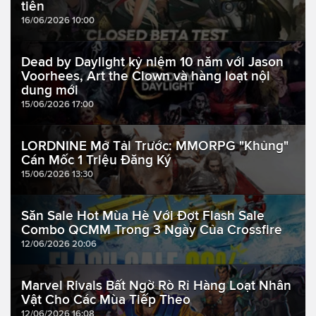
tiên
16/06/2026 10:00
Dead by Daylight kỷ niệm 10 năm với Jason
Voorhees, Art the Clown và hàng loạt nội
dung mới
15/06/2026 17:00
LORDNINE Mở Tải Trước: MMORPG "Khủng"
Cán Mốc 1 Triệu Đăng Ký
15/06/2026 13:30
Săn Sale Hot Mùa Hè Với Đợt Flash Sale
Combo QCMM Trong 3 Ngày Của Crossfire
12/06/2026 20:06
Marvel Rivals Bất Ngờ Rò Rỉ Hàng Loạt Nhân
Vật Cho Các Mùa Tiếp Theo
12/06/2026 16:08