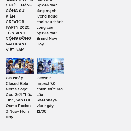
CHỨC THÀNH
Spider-Man
CÔNG SỰ
tăng mạnh
KIỆN
lượng người
CREATOR
chơi sau thành
PARTY 2026,
công của
TÔN VINH
Spider-Man:
CỘNG ĐỒNG
Brand New
VALORANT
Day
VIỆT NAM
Gia Nhập
Genshin
Closed Beta
Impact 7.0
Norse Saga:
chính thức mở
Cửu Giới Thức
cửa
Tỉnh, Săn DJI
Snezhnaya
Osmo Pocket
vào ngày
3 Ngay Hôm
12/08
Nay