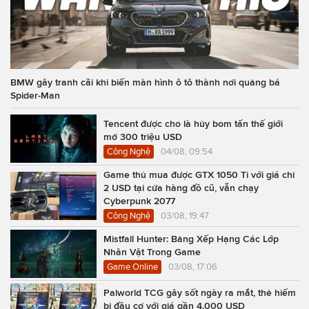
BMW gây tranh cãi khi biến màn hình ô tô thành nơi quảng bá
Spider-Man
Tencent được cho là hủy bom tấn thế giới
mở 300 triệu USD
Công Nghệ
04/08, 09:54
Game thủ mua được GTX 1050 Ti với giá chỉ
2 USD tại cửa hàng đồ cũ, vẫn chạy
Cyberpunk 2077
Công Nghệ
03/08, 19:47
Mistfall Hunter: Bảng Xếp Hạng Các Lớp
Nhân Vật Trong Game
Game Online
03/08, 17:06
Palworld TCG gây sốt ngày ra mắt, thẻ hiếm
bị đầu cơ với giá gần 4.000 USD