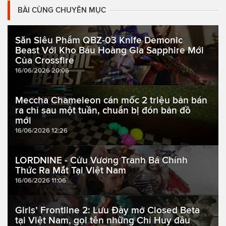
BÀI CÙNG CHUYÊN MỤC
Săn Siêu Phẩm QBZ-03 Knife Demonic
Beast Với Kho Báu Hoàng Gia Sapphire Mới
Của Crossfire
16/06/2026 20:06
Meccha Chameleon cán mốc 2 triệu bản bán
ra chỉ sau một tuần, chuẩn bị đón bản đồ
mới
16/06/2026 12:26
LORDNINE - Cửu Vương Tranh Bá Chính
Thức Ra Mắt Tại Việt Nam
16/06/2026 11:06
Girls’ Frontline 2: Lưu Đày mở Closed Beta
tại Việt Nam, gọi tên những Chỉ Huy đầu