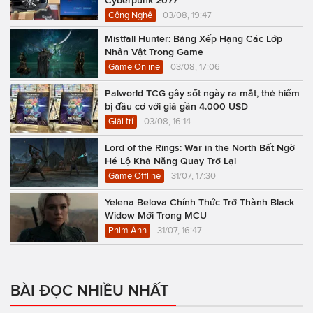
Công Nghệ
03/08, 19:47
Mistfall Hunter: Bảng Xếp Hạng Các Lớp
Nhân Vật Trong Game
Game Online
03/08, 17:06
Palworld TCG gây sốt ngày ra mắt, thẻ hiếm
bị đầu cơ với giá gần 4.000 USD
Giải trí
03/08, 16:14
Lord of the Rings: War in the North Bất Ngờ
Hé Lộ Khả Năng Quay Trở Lại
Game Offline
31/07, 17:30
Yelena Belova Chính Thức Trở Thành Black
Widow Mới Trong MCU
Phim Ảnh
31/07, 16:47
BÀI ĐỌC NHIỀU NHẤT