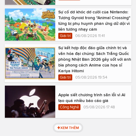
Sự cố dở khóc dở cười của Nintendo:
Tượng Gyroid trong "Animal Crossing"
từng bị phụ huynh phản ứng dữ dội vì
liên tưởng nhạy cảm
Giải trí
06/08/2026 11:41
Sự kết hợp độc đáo giữa chính trị và
văn hóa đại chúng: Sách Trắng Quốc
phòng Nhật Bản 2026 gây sốt với ảnh
bìa phong cách Anime của họa sĩ
Kariya Hitomi
Giải trí
05/08/2026 19:54
Apple siết chương trình săn lỗi vì AI
tạo quá nhiều báo cáo giả
Công Nghệ
05/08/2026 17:48
XEM THÊM