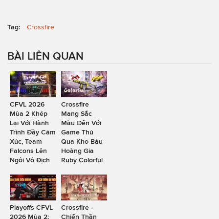
Tag:
Crossfire
BÀI LIÊN QUAN
CFVL 2026
Crossfire
Mùa 2 Khép
Mang Sắc
Lại Với Hành
Màu Đến Với
Trình Đầy Cảm
Game Thủ
Xúc, Team
Qua Kho Báu
Falcons Lên
Hoàng Gia
Ngôi Vô Địch
Ruby Colorful
Playoffs CFVL
Crossfire -
2026 Mùa 2:
Chiến Thần