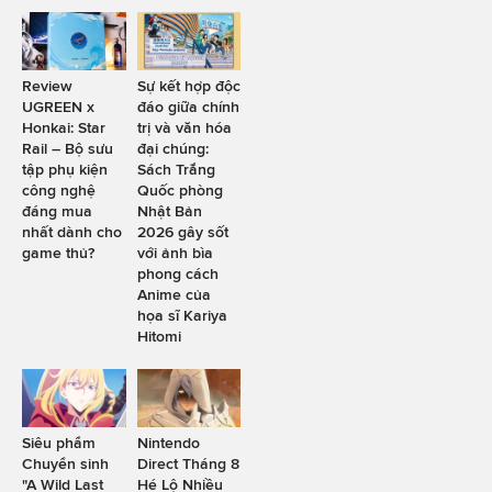
Review
Sự kết hợp độc
UGREEN x
đáo giữa chính
Honkai: Star
trị và văn hóa
Rail – Bộ sưu
đại chúng:
tập phụ kiện
Sách Trắng
công nghệ
Quốc phòng
đáng mua
Nhật Bản
nhất dành cho
2026 gây sốt
game thủ?
với ảnh bìa
phong cách
Anime của
họa sĩ Kariya
Hitomi
Siêu phẩm
Nintendo
Chuyển sinh
Direct Tháng 8
"A Wild Last
Hé Lộ Nhiều