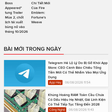
Boss
Chi Tiết Mới
Appeared"
Của Fire
tung Trailer
Emblem:
Mùa 2, chốt
Fortune's
lịch tái xuất
Weave
bùng nổ vào
tháng 10/2026
BÀI MỚI TRONG NGÀY
Telegram Hé Lộ Lý Do Bị Gỡ Khỏi App
Store: CEO Cảnh Báo Chiêu Tống
Tiền Mới Có Thể Nhắm Vào Mọi Ứng
Dụng
App Hay
06/08/2026 11:54
Khủng Hoảng RAM Toàn Cầu Chưa
Có Dấu Hiệu Hạ Nhiệt, Giá Linh Kiện
Có Thể Tiếp Tục Tăng Đến 2028
Công Nghệ
06/08/2026 11:43