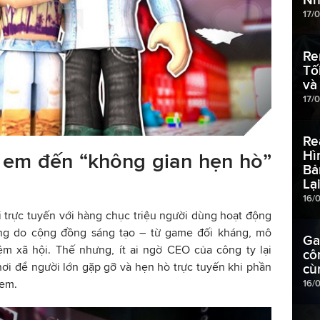
17/
Re
Tố
và
17/
Re
Hì
 em đến “không gian hẹn hò”
Bả
Lạ
16/
i trực tuyến với hàng chục triệu người dùng hoạt động
ung do cộng đồng sáng tạo – từ game đối kháng, mô
Ga
ệm xã hội. Thế nhưng, ít ai ngờ CEO của công ty lại
cô
ơi để người lớn gặp gỡ và hẹn hò trực tuyến khi phần
cù
 em.
16/