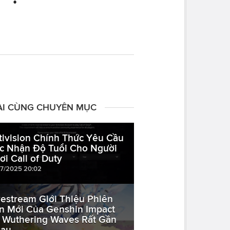
ÀI CÙNG CHUYÊN MỤC
tivision Chính Thức Yêu Cầu
c Nhận Độ Tuổi Cho Người
ơi Call of Duty
07/2025 20:02
vestream Giới Thiệu Phiên
n Mới Của Genshin Impact
 Wuthering Waves Rất Gần
au