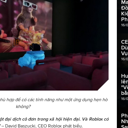
Ma
Đồ
Ki
Ph
16/
CE
Dù
Vụ
16/
Hu
lê
"V
bằ
16/
 phù hợp để có các tính năng như một ứng dụng hẹn hò
không?
Ph
t đại dịch cô đơn trong xã hội hiện đại. Và Roblox có
Nh
”
– David Baszucki, CEO Roblox phát biểu.
Sa