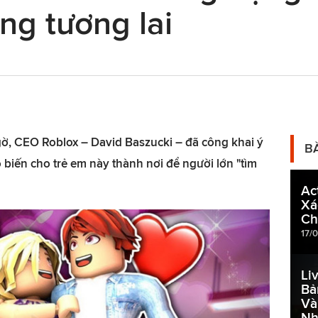
ong tương lai
gờ, CEO Roblox – David Baszucki – đã công khai ý
B
biến cho trẻ em này thành nơi để người lớn "tìm
Ac
Xá
Ch
17/
Li
Bả
Và
Nh