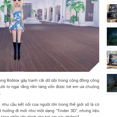
ong Roblox gây tranh cãi dữ dội trong cộng đồng công
ười lo ngại rằng nền tảng vốn được trẻ em ưa chuộng
.
 nhu cầu kết nối của người lớn trong thế giới số là có
t hướng đi mới như một dạng “Tinder 3D”, nhưng liệu
n tảng phần lớn dành cho trẻ em này không?