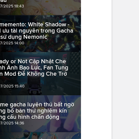
07/2025 18:43
memento: White Shadow -
i ưu tài nguyên trong Gacha
 sử dụng Nemonic
07/2025 14:00
ady or Not Cập Nhật Che
nh Ảnh Bạo Lực, Fan Tung
n Mod Để Không Che Trở
i
07/2025 15:40
me gacha luyện thú bất ngờ
ng bố bản thử nghiệm kín
ng cấu hình chấn động
07/2025 14:36