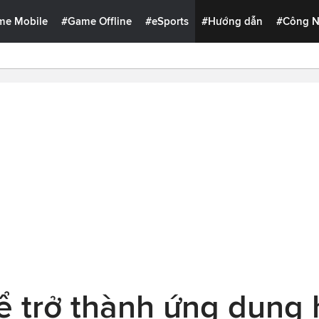
me Mobile
#Game Offline
#eSports
#Hướng dẫn
#Công 
ể trở thành ứng dụng