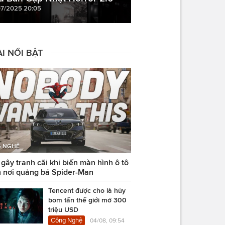
07/2025 20:05
I NỔI BẬT
 NGHỆ
ây tranh cãi khi biến màn hình ô tô
 nơi quảng bá Spider-Man
Tencent được cho là hủy
bom tấn thế giới mở 300
triệu USD
Công Nghệ
04/08, 09:54