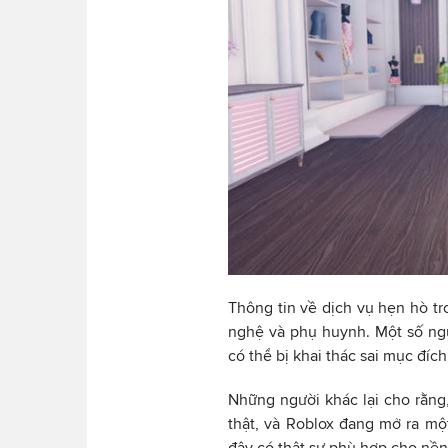
Thông tin về dịch vụ hẹn hò tr
nghệ và phụ huynh. Một số ng
có thể bị khai thác sai mục đích
Những người khác lại cho rằng,
thật, và Roblox đang mở ra mộ
đây có thật sự phù hợp cho nề