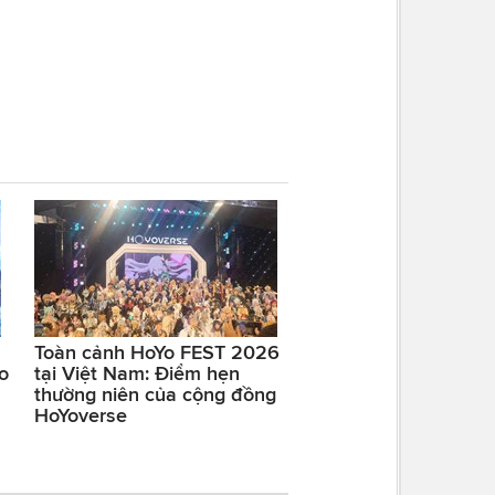
Toàn cảnh HoYo FEST 2026
o
tại Việt Nam: Điểm hẹn
thường niên của cộng đồng
HoYoverse