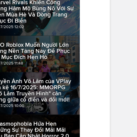
rvel Rivals Khiến Cộng
ng Hâm Mộ Bùng Nổ Với Sự
ện Mùa Hè Và Dòng Trang
ục Đi Biển
07/2025 12:02
O Roblox Muốn Người Lớn
ng Nền Tảng Này Để Phục
 Mục Đích Hẹn Hò
07/2025 11:48
yền Ảnh Võ Lâm của VPlay
n kệ 16/7/2025: MMORPG
õ Lâm Truyền Hình" cân
ng giữa cổ điển và đổi mới!
07/2025 10:00
asmophobia Hứa Hẹn
ững Sự Thay Đổi Mãi Mãi
u Bản Cập Nhật Horror 2.0