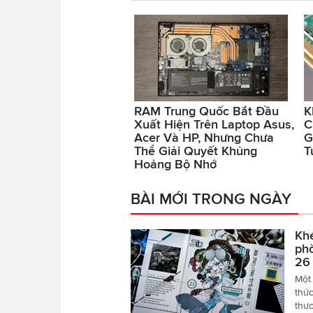
RAM Trung Quốc Bắt Đầu
K
Xuất Hiện Trên Laptop Asus,
C
Acer Và HP, Nhưng Chưa
G
Thể Giải Quyết Khủng
T
Hoảng Bộ Nhớ
BÀI MỚI TRONG NGÀY
Khé
phò
26
Một 
thức
thươ