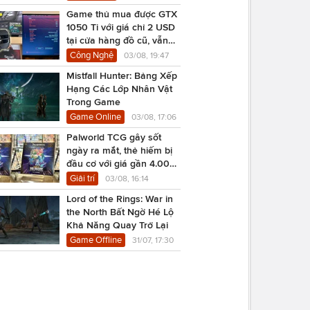
Game thủ mua được GTX
1050 Ti với giá chỉ 2 USD
tại cửa hàng đồ cũ, vẫn
chạy Cyberpunk 2077
Công Nghệ
03/08, 19:47
Mistfall Hunter: Bảng Xếp
Hạng Các Lớp Nhân Vật
Trong Game
Game Online
03/08, 17:06
Palworld TCG gây sốt
ngày ra mắt, thẻ hiếm bị
đầu cơ với giá gần 4.000
USD
Giải trí
03/08, 16:14
Lord of the Rings: War in
the North Bất Ngờ Hé Lộ
Khả Năng Quay Trở Lại
Game Offline
31/07, 17:30