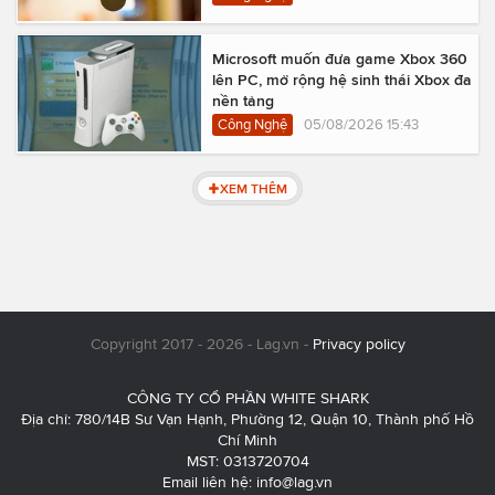
Microsoft muốn đưa game Xbox 360
lên PC, mở rộng hệ sinh thái Xbox đa
nền tảng
Công Nghệ
05/08/2026 15:43
XEM THÊM
Copyright 2017 - 2026 - Lag.vn -
Privacy policy
CÔNG TY CỔ PHẦN WHITE SHARK
Địa chỉ: 780/14B Sư Vạn Hạnh, Phường 12, Quận 10, Thành phố Hồ
Chí Minh
MST: 0313720704
Email liên hệ:
info@lag.vn