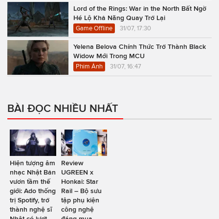
Lord of the Rings: War in the North Bất Ngờ
Hé Lộ Khả Năng Quay Trở Lại
Game Offline
31/07, 17:30
Yelena Belova Chính Thức Trở Thành Black
Widow Mới Trong MCU
Phim Ảnh
31/07, 16:47
BÀI ĐỌC NHIỀU NHẤT
Hiện tượng âm
Review
nhạc Nhật Bản
UGREEN x
vươn tầm thế
Honkai: Star
giới: Ado thống
Rail – Bộ sưu
trị Spotify, trở
tập phụ kiện
thành nghệ sĩ
công nghệ
Nhật có lượt
đáng mua