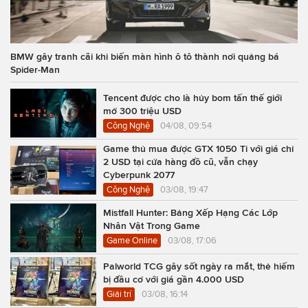
BMW gây tranh cãi khi biến màn hình ô tô thành nơi quảng bá
Spider-Man
Tencent được cho là hủy bom tấn thế giới
mở 300 triệu USD
Công Nghệ
04/08, 09:54
Game thủ mua được GTX 1050 Ti với giá chỉ
2 USD tại cửa hàng đồ cũ, vẫn chạy
Cyberpunk 2077
Công Nghệ
03/08, 19:47
Mistfall Hunter: Bảng Xếp Hạng Các Lớp
Nhân Vật Trong Game
Game Online
03/08, 17:06
Palworld TCG gây sốt ngày ra mắt, thẻ hiếm
bị đầu cơ với giá gần 4.000 USD
Giải trí
03/08, 16:14