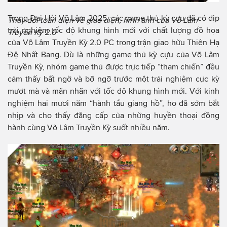
Trong Đại Hội Võ Lâm 2025, các game thủ kỳ cựu đã có dịp
Thay đổi toàn diện về giao diện, hình ảnh của Võ Lâm
trải nghiệm tốc độ khung hình mới với chất lượng đồ họa
Truyền Kỳ 2.0
của Võ Lâm Truyền Kỳ 2.0 PC trong trận giao hữu Thiên Hạ
Đệ Nhất Bang. Dù là những game thủ kỳ cựu của Võ Lâm
Truyền Kỳ, nhóm game thủ được trực tiếp “tham chiến” đều
cảm thấy bất ngờ và bỡ ngỡ trước một trải nghiệm cực kỳ
mượt mà và mãn nhãn với tốc độ khung hình mới. Với kinh
nghiệm hai mươi năm “hành tẩu giang hồ”, họ đã sớm bắt
nhịp và cho thấy đẳng cấp của những huyền thoại đồng
hành cùng Võ Lâm Truyền Kỳ suốt nhiều năm.