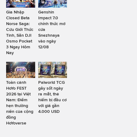
Gia Nhập
Genshin
Closed Beta
Impact 7.0
Norse Saga:
chính thức mở
Cửu Giới Thức
cửa
Tỉnh, Săn DJI
Snezhnaya
Osmo Pocket
vào ngày
3 Ngay Hôm
12/08
Nay
Toàn cảnh
Palworld TCG
HoYo FEST
gây sốt ngày
2026 tại Việt
ra mắt, thẻ
Nam: Điểm
hiếm bị đầu cơ
hẹn thường
với giá gần
niên của cộng
4.000 USD
đồng
HoYoverse