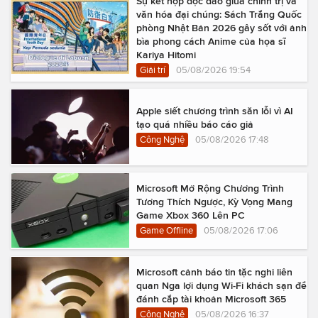
Sự kết hợp độc đáo giữa chính trị và
văn hóa đại chúng: Sách Trắng Quốc
phòng Nhật Bản 2026 gây sốt với ảnh
bìa phong cách Anime của họa sĩ
Kariya Hitomi
Giải trí
05/08/2026 19:54
Apple siết chương trình săn lỗi vì AI
tạo quá nhiều báo cáo giả
Công Nghệ
05/08/2026 17:48
Microsoft Mở Rộng Chương Trình
Tương Thích Ngược, Kỳ Vọng Mang
Game Xbox 360 Lên PC
Game Offline
05/08/2026 17:06
Microsoft cảnh báo tin tặc nghi liên
quan Nga lợi dụng Wi-Fi khách sạn để
đánh cắp tài khoản Microsoft 365
Công Nghệ
05/08/2026 16:37