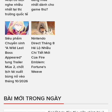
nghe nhiều
nhất dành cho
nhất tại thị
game thủ?
trường quốc tế
Siêu phẩm
Nintendo
Chuyển sinh
Direct Tháng 8
"A Wild Last
Hé Lộ Nhiều
Boss
Chi Tiết Mới
Appeared"
Của Fire
tung Trailer
Emblem:
Mùa 2, chốt
Fortune's
lịch tái xuất
Weave
bùng nổ vào
tháng 10/2026
BÀI MỚI TRONG NGÀY