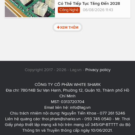
Có Thể Tiếp Tục Tăng Đến 2028
Công Nghệ
06/08/2026 11:43
XEM THÊM
Copyright 2017 - 2026 - Lag.vn -
Privacy policy
CÔNG TY CỔ PHẦN WHITE SHARK
Địa chỉ: 780/14B Sư Vạn Hạnh, Phường 12, Quận 10, Thành phố Hồ
Chí Minh
MST: 0313720704
Email liên hệ:
info@lag.vn
Chịu trách nhiệm nội dung: Nguyễn Tiến Khoa - 077 261 5246
Liên hệ quảng cáo:
thoi.pham@sharks.vn
- 093 745 0540 - Mr. Thơi
Giấy phép thiết lập mạng xã hội trên mạng số 345/GP-BTTTT do Bộ
Thông tin và Truyền thông cấp ngày 10/06/2021.