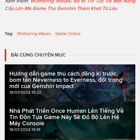
Xem thêm:
Wuthering Waves: Rò Rỉ Tin Tức Về Một Nâng
Cấp Lớn Mà Game Thủ Genshin Thèm Khát Từ Lâu
Tag:
Wuthering Waves
Game Online
BÀI CÙNG CHUYÊN MỤC
Hướng dẫn game thủ cách đăng kí trước
bom tấn Neverness to Everness, đối trọng
mới của Genshin Impact
18/07/2024 15:32
Nhà Phát Triển Once Human Lên Tiếng Về
Tin Đồn Tựa Game Này Sẽ Đổ Bộ Lên Hệ
Máy Console
18/07/2024 15:18