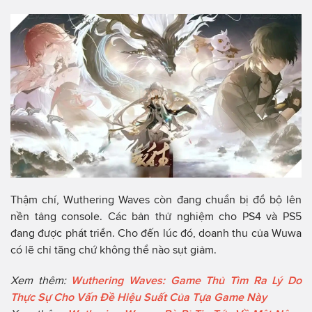
Thậm chí, Wuthering Waves còn đang chuẩn bị đổ bộ lên
nền tảng console. Các bản thử nghiệm cho PS4 và PS5
đang được phát triển. Cho đến lúc đó, doanh thu của Wuwa
có lẽ chỉ tăng chứ không thể nào sụt giảm.
Xem thêm:
Wuthering Waves: Game Thủ Tìm Ra Lý Do
Thực Sự Cho Vấn Đề Hiệu Suất Của Tựa Game Này