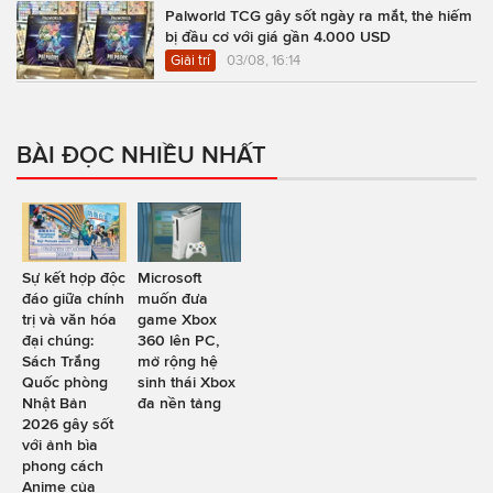
Palworld TCG gây sốt ngày ra mắt, thẻ hiếm
bị đầu cơ với giá gần 4.000 USD
Giải trí
03/08, 16:14
BÀI ĐỌC NHIỀU NHẤT
Sự kết hợp độc
Microsoft
đáo giữa chính
muốn đưa
trị và văn hóa
game Xbox
đại chúng:
360 lên PC,
Sách Trắng
mở rộng hệ
Quốc phòng
sinh thái Xbox
Nhật Bản
đa nền tảng
2026 gây sốt
với ảnh bìa
phong cách
Anime của