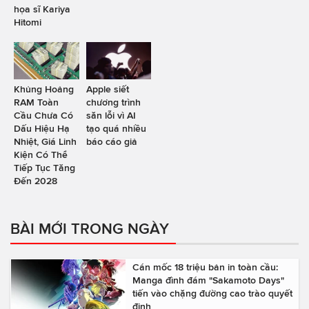
họa sĩ Kariya
Hitomi
Khủng Hoảng
Apple siết
RAM Toàn
chương trình
Cầu Chưa Có
săn lỗi vì AI
Dấu Hiệu Hạ
tạo quá nhiều
Nhiệt, Giá Linh
báo cáo giả
Kiện Có Thể
Tiếp Tục Tăng
Đến 2028
BÀI MỚI TRONG NGÀY
Cán mốc 18 triệu bản in toàn cầu:
Manga đình đám "Sakamoto Days"
tiến vào chặng đường cao trào quyết
định