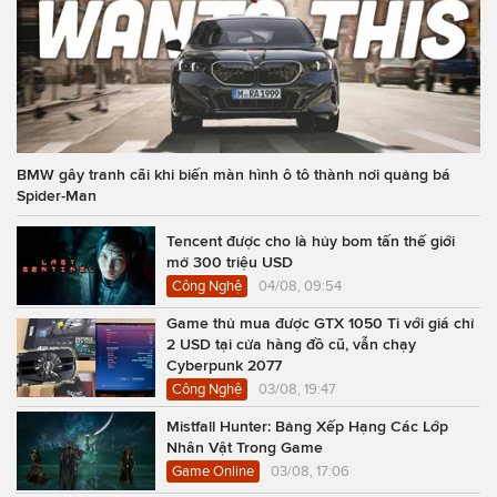
BMW gây tranh cãi khi biến màn hình ô tô thành nơi quảng bá
Spider-Man
Tencent được cho là hủy bom tấn thế giới
mở 300 triệu USD
Công Nghệ
04/08, 09:54
Game thủ mua được GTX 1050 Ti với giá chỉ
2 USD tại cửa hàng đồ cũ, vẫn chạy
Cyberpunk 2077
Công Nghệ
03/08, 19:47
Mistfall Hunter: Bảng Xếp Hạng Các Lớp
Nhân Vật Trong Game
Game Online
03/08, 17:06