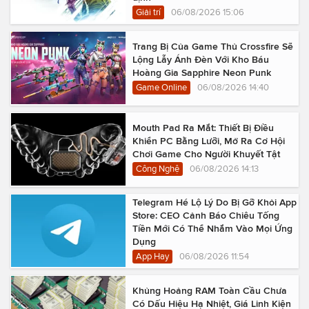
Giải trí
06/08/2026 15:06
Trang Bị Của Game Thủ Crossfire Sẽ
Lộng Lẫy Ánh Đèn Với Kho Báu
Hoàng Gia Sapphire Neon Punk
Game Online
06/08/2026 14:40
Mouth Pad Ra Mắt: Thiết Bị Điều
Khiển PC Bằng Lưỡi, Mở Ra Cơ Hội
Chơi Game Cho Người Khuyết Tật
Công Nghệ
06/08/2026 14:13
Telegram Hé Lộ Lý Do Bị Gỡ Khỏi App
Store: CEO Cảnh Báo Chiêu Tống
Tiền Mới Có Thể Nhắm Vào Mọi Ứng
Dụng
App Hay
06/08/2026 11:54
Khủng Hoảng RAM Toàn Cầu Chưa
Có Dấu Hiệu Hạ Nhiệt, Giá Linh Kiện