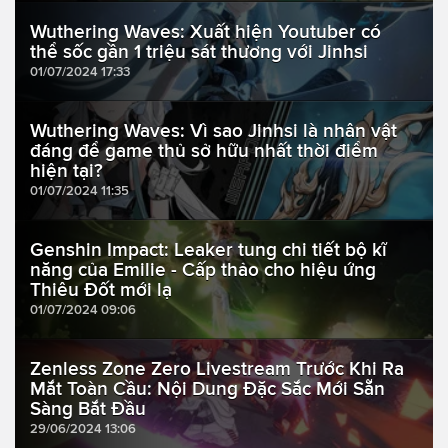
Wuthering Waves: Xuất hiện Youtuber có
thể sốc gần 1 triệu sát thương với Jinhsi
01/07/2024 17:33
Wuthering Waves: Vì sao Jinhsi là nhân vật
đáng để game thủ sở hữu nhất thời điểm
hiện tại?
01/07/2024 11:35
Genshin Impact: Leaker tung chi tiết bộ kĩ
năng của Emilie - Cấp thảo cho hiệu ứng
Thiêu Đốt mới lạ
01/07/2024 09:06
Zenless Zone Zero Livestream Trước Khi Ra
Mắt Toàn Cầu: Nội Dung Đặc Sắc Mới Sẵn
Sàng Bắt Đầu
29/06/2024 13:06