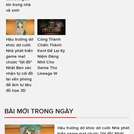
kín trong nhà
vệ sinh
Hậu trường dở
Công Thành
khóc dở cười:
Chiến Thành
Nhà phát triển
Kent Để Lại Kỷ
game mạt
Niệm Đáng
chược "lột đồ"
Nhớ Cho
Nhật Bản xác
Game Thủ
nhận tự cởi đồ
Lineage W
tại văn phòng
để làm tư liệu
đồ họa 3D
BÀI MỚI TRONG NGÀY
Hậu trường dở khóc dở cười: Nhà phát
triển game mạt chược "lột đồ" Nhật