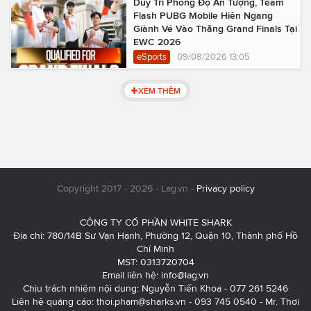
Duy Trì Phong Độ Ấn Tượng, Team
Flash PUBG Mobile Hiên Ngang
Giành Vé Vào Thẳng Grand Finals Tại
EWC 2026
eSports
09/08/2026 13:05
XEM THÊM
Copyright 2017 - 2026 - Lag.vn -
Privacy policy
CÔNG TY CỔ PHẦN WHITE SHARK
Địa chỉ: 780/14B Sư Vạn Hạnh, Phường 12, Quận 10, Thành phố Hồ
Chí Minh
MST: 0313720704
Email liên hệ:
info@lag.vn
Chịu trách nhiệm nội dung: Nguyễn Tiến Khoa - 077 261 5246
Liên hệ quảng cáo:
thoi.pham@sharks.vn
- 093 745 0540 - Mr. Thơi