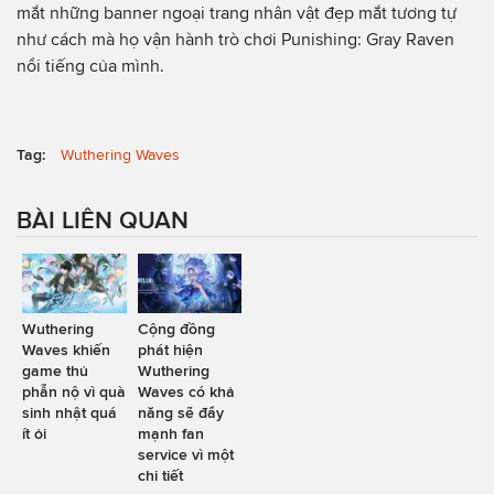
mắt những banner ngoại trang nhân vật đẹp mắt tương tự
như cách mà họ vận hành trò chơi Punishing: Gray Raven
nổi tiếng của mình.
Tag:
Wuthering Waves
BÀI LIÊN QUAN
Wuthering
Cộng đồng
Waves khiến
phát hiện
game thủ
Wuthering
phẫn nộ vì quà
Waves có khả
sinh nhật quá
năng sẽ đẩy
ít ỏi
mạnh fan
service vì một
chi tiết