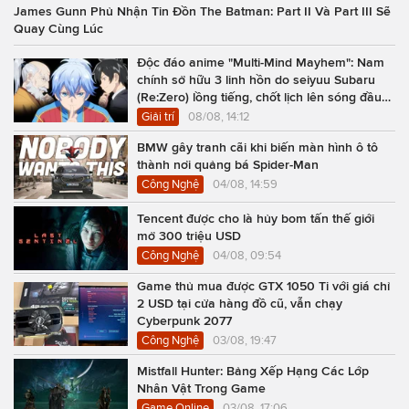
James Gunn Phủ Nhận Tin Đồn The Batman: Part II Và Part III Sẽ
Quay Cùng Lúc
Độc đáo anime "Multi-Mind Mayhem": Nam
chính sở hữu 3 linh hồn do seiyuu Subaru
(Re:Zero) lồng tiếng, chốt lịch lên sóng đầu
năm 2027
Giải trí
08/08, 14:12
BMW gây tranh cãi khi biến màn hình ô tô
thành nơi quảng bá Spider-Man
Công Nghệ
04/08, 14:59
Tencent được cho là hủy bom tấn thế giới
mở 300 triệu USD
Công Nghệ
04/08, 09:54
Game thủ mua được GTX 1050 Ti với giá chỉ
2 USD tại cửa hàng đồ cũ, vẫn chạy
Cyberpunk 2077
Công Nghệ
03/08, 19:47
Mistfall Hunter: Bảng Xếp Hạng Các Lớp
Nhân Vật Trong Game
Game Online
03/08, 17:06