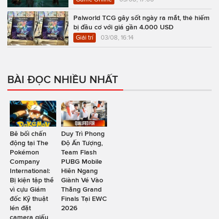
Palworld TCG gây sốt ngày ra mắt, thẻ hiếm
bị đầu cơ với giá gần 4.000 USD
Giải trí
03/08, 16:14
BÀI ĐỌC NHIỀU NHẤT
Bê bối chấn
Duy Trì Phong
động tại The
Độ Ấn Tượng,
Pokémon
Team Flash
Company
PUBG Mobile
International:
Hiên Ngang
Bị kiện tập thể
Giành Vé Vào
vì cựu Giám
Thẳng Grand
đốc Kỹ thuật
Finals Tại EWC
lén đặt
2026
camera giấu