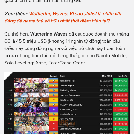
gacha "ăn nên làm ra nhất" tháng 06.
Xem thêm:
Wuthering Waves: Vì sao Jinhsi là nhân vật
đáng để game thủ sở hữu nhất thời điểm hiện tại?
Cụ thể hơn,
Wuthering Waves
đã đạt được doanh thu tháng
06 là 45,5 triệu USD (khoảng 1,1 nghìn tỷ đồng) toàn cầu.
Điều này cũng đồng nghĩa với việc trò chơi này hoàn toàn
bỏ xa những bom tấn nổi tiếng thế giới như Naruto Mobile,
Solo Leveling: Arise, Fate/Grand Order…