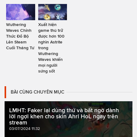
Wuthering
Xuất hiện
Waves Chính
game thủ trữ
Thức Đổ Bộ
được hơn 100
Lên Steam
nghìn Astrite
Cuối Tháng Tư
trong
Wuthering
Waves khiến
mọi người
sửng sốt
BÀI CÙNG CHUYÊN MỤC
LMHT: Faker lại dùng thử và bất ngờ dành
lời ngợi khen cho skin Ahri HoL ngay trên
stream
03/07/2024 11:32