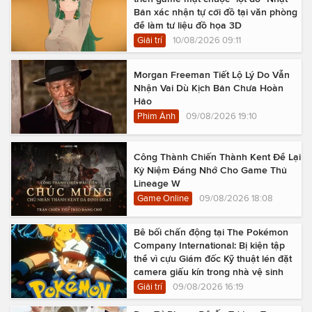
Bản xác nhận tự cởi đồ tại văn phòng
để làm tư liệu đồ họa 3D
Giải trí
10/08/2026 09:11
Morgan Freeman Tiết Lộ Lý Do Vẫn
Nhận Vai Dù Kịch Bản Chưa Hoàn
Hảo
Phim Ảnh
09/08/2026 19:10
Công Thành Chiến Thành Kent Để Lại
Kỷ Niệm Đáng Nhớ Cho Game Thủ
Lineage W
Game Online
09/08/2026 18:08
Bê bối chấn động tại The Pokémon
Company International: Bị kiện tập
thể vì cựu Giám đốc Kỹ thuật lén đặt
camera giấu kín trong nhà vệ sinh
Giải trí
09/08/2026 16:19