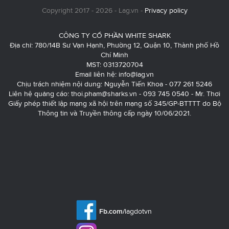
Copyright 2017 - 2026 - Lag.vn -
Privacy policy
CÔNG TY CỔ PHẦN WHITE SHARK
Địa chỉ: 780/14B Sư Vạn Hạnh, Phường 12, Quận 10, Thành phố Hồ
Chí Minh
MST: 0313720704
Email liên hệ:
info@lag.vn
Chịu trách nhiệm nội dung: Nguyễn Tiến Khoa - 077 261 5246
Liên hệ quảng cáo:
thoi.pham@sharks.vn
- 093 745 0540 - Mr. Thơi
Giấy phép thiết lập mạng xã hội trên mạng số 345/GP-BTTTT do Bộ
Thông tin và Truyền thông cấp ngày 10/06/2021.
Fb.com/
lagdotvn