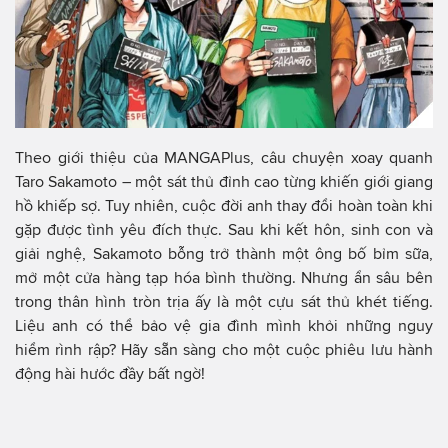
Theo giới thiệu của MANGAPlus, câu chuyện xoay quanh
Taro Sakamoto – một sát thủ đỉnh cao từng khiến giới giang
hồ khiếp sợ. Tuy nhiên, cuộc đời anh thay đổi hoàn toàn khi
gặp được tình yêu đích thực. Sau khi kết hôn, sinh con và
giải nghệ, Sakamoto bỗng trở thành một ông bố bỉm sữa,
mở một cửa hàng tạp hóa bình thường. Nhưng ẩn sâu bên
trong thân hình tròn trịa ấy là một cựu sát thủ khét tiếng.
Liệu anh có thể bảo vệ gia đình mình khỏi những nguy
hiểm rình rập? Hãy sẵn sàng cho một cuộc phiêu lưu hành
động hài hước đầy bất ngờ!