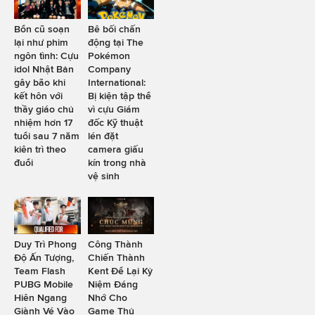
Bổn cũ soạn
Bê bối chấn
lại như phim
động tại The
ngôn tình: Cựu
Pokémon
idol Nhật Bản
Company
gây bão khi
International:
kết hôn với
Bị kiện tập thể
thầy giáo chủ
vì cựu Giám
nhiệm hơn 17
đốc Kỹ thuật
tuổi sau 7 năm
lén đặt
kiên trì theo
camera giấu
đuổi
kín trong nhà
vệ sinh
Duy Trì Phong
Công Thành
Độ Ấn Tượng,
Chiến Thành
Team Flash
Kent Để Lại Kỷ
PUBG Mobile
Niệm Đáng
Hiên Ngang
Nhớ Cho
Giành Vé Vào
Game Thủ