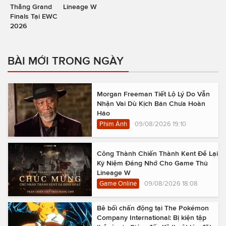
Thẳng Grand
Lineage W
Finals Tại EWC
2026
BÀI MỚI TRONG NGÀY
Morgan Freeman Tiết Lộ Lý Do Vẫn
Nhận Vai Dù Kịch Bản Chưa Hoàn
Hảo
Phim Ảnh
09/08/2026 19:10
Công Thành Chiến Thành Kent Để Lại
Kỷ Niệm Đáng Nhớ Cho Game Thủ
Lineage W
Game Online
09/08/2026 18:08
Bê bối chấn động tại The Pokémon
Company International: Bị kiện tập