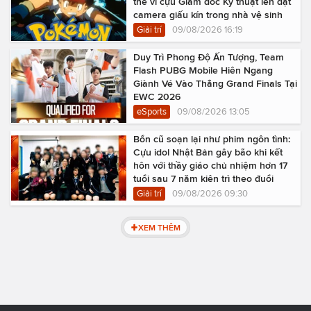
thể vì cựu Giám đốc Kỹ thuật lén đặt
camera giấu kín trong nhà vệ sinh
Giải trí
09/08/2026 16:19
Duy Trì Phong Độ Ấn Tượng, Team
Flash PUBG Mobile Hiên Ngang
Giành Vé Vào Thẳng Grand Finals Tại
EWC 2026
eSports
09/08/2026 13:05
Bổn cũ soạn lại như phim ngôn tình:
Cựu idol Nhật Bản gây bão khi kết
hôn với thầy giáo chủ nhiệm hơn 17
tuổi sau 7 năm kiên trì theo đuổi
Giải trí
09/08/2026 09:30
XEM THÊM