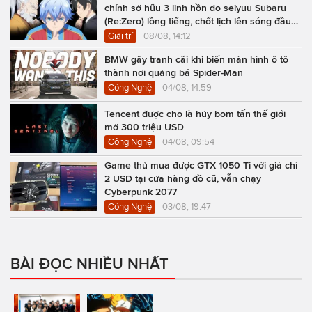
chính sở hữu 3 linh hồn do seiyuu Subaru
(Re:Zero) lồng tiếng, chốt lịch lên sóng đầu
năm 2027
Giải trí
08/08, 14:12
BMW gây tranh cãi khi biến màn hình ô tô
thành nơi quảng bá Spider-Man
Công Nghệ
04/08, 14:59
Tencent được cho là hủy bom tấn thế giới
mở 300 triệu USD
Công Nghệ
04/08, 09:54
Game thủ mua được GTX 1050 Ti với giá chỉ
2 USD tại cửa hàng đồ cũ, vẫn chạy
Cyberpunk 2077
Công Nghệ
03/08, 19:47
BÀI ĐỌC NHIỀU NHẤT