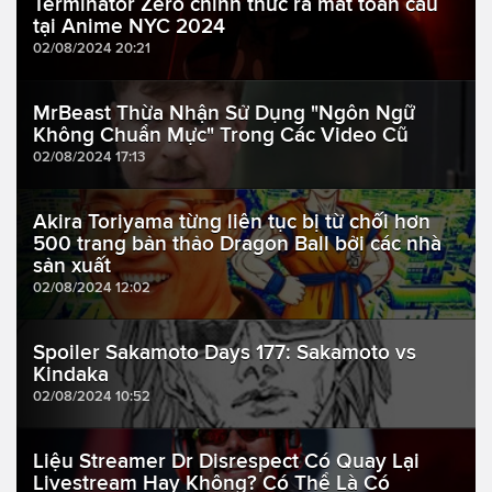
Terminator Zero chính thức ra mắt toàn cầu
tại Anime NYC 2024
02/08/2024 20:21
MrBeast Thừa Nhận Sử Dụng "Ngôn Ngữ
Không Chuẩn Mực" Trong Các Video Cũ
02/08/2024 17:13
Akira Toriyama từng liên tục bị từ chối hơn
500 trang bản thảo Dragon Ball bởi các nhà
sản xuất
02/08/2024 12:02
Spoiler Sakamoto Days 177: Sakamoto vs
Kindaka
02/08/2024 10:52
Liệu Streamer Dr Disrespect Có Quay Lại
Livestream Hay Không? Có Thể Là Có