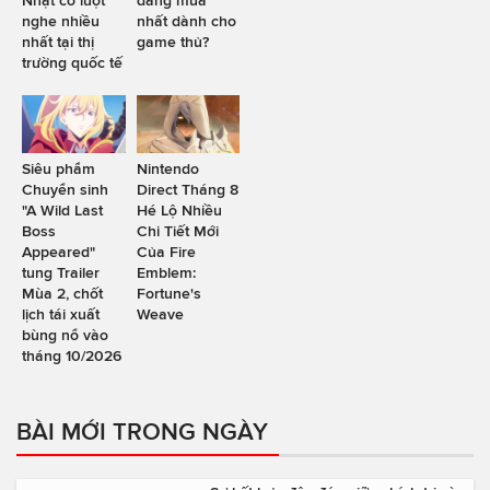
nghe nhiều
nhất dành cho
nhất tại thị
game thủ?
trường quốc tế
Siêu phẩm
Nintendo
Chuyển sinh
Direct Tháng 8
"A Wild Last
Hé Lộ Nhiều
Boss
Chi Tiết Mới
Appeared"
Của Fire
tung Trailer
Emblem:
Mùa 2, chốt
Fortune's
lịch tái xuất
Weave
bùng nổ vào
tháng 10/2026
BÀI MỚI TRONG NGÀY