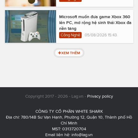
Microsoft muốn đưa game Xbox 360
lên PC, mở rộng hệ sinh thái Xbox đa
nền tảng
Công Nghệ
05/08/2026 15:43
XEM THÊM
Copyright 2017 - 2026 - Lag.vn -
Privacy policy
CÔNG TY CỔ PHẦN WHITE SHARK
Địa chỉ: 780/14B Sư Vạn Hạnh, Phường 12, Quận 10, Thành phố Hồ
Chí Minh
MST: 0313720704
Email liên hệ:
info@lag.vn