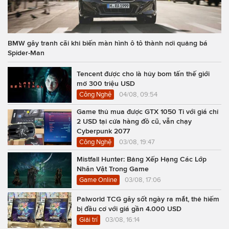
BMW gây tranh cãi khi biến màn hình ô tô thành nơi quảng bá
Spider-Man
Tencent được cho là hủy bom tấn thế giới
mở 300 triệu USD
Công Nghệ
04/08, 09:54
Game thủ mua được GTX 1050 Ti với giá chỉ
2 USD tại cửa hàng đồ cũ, vẫn chạy
Cyberpunk 2077
Công Nghệ
03/08, 19:47
Mistfall Hunter: Bảng Xếp Hạng Các Lớp
Nhân Vật Trong Game
Game Online
03/08, 17:06
Palworld TCG gây sốt ngày ra mắt, thẻ hiếm
bị đầu cơ với giá gần 4.000 USD
Giải trí
03/08, 16:14