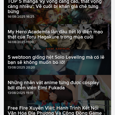
TOP 5 manga 'kỳ vọng càng cao, thất vọng
càng nhiều': Về cuối bị khán giả chê tưng
bừng
14/08/2025 16:25
My Hero Academia lần đầu tiết lộ diện mạo
thật của Toru Hagakure trong mùa cuối
14/08/2025 11:00
5 webtoon giống hệt Solo Leveling mà có lẽ
bạn sẽ không muốn bỏ lỡ!
13/08/2025 20:20
Những nhân vật anime từng được cosplay
bởi diễn viên Eimi Fukada
13/08/2025 19:15
Free Fire Xuyên Việt: Hành Trình Kết Nối
Văn Hóa Địa Phương Và Cộng Đồng Game