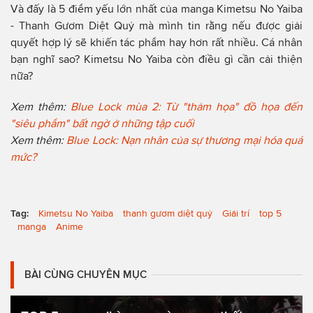
Và đấy là 5 điểm yếu lớn nhất của manga Kimetsu No Yaiba
- Thanh Gươm Diệt Quỷ mà mình tin rằng nếu được giải
quyết hợp lý sẽ khiến tác phẩm hay hơn rất nhiều. Cá nhân
bạn nghĩ sao? Kimetsu No Yaiba còn điều gì cần cải thiện
nữa?
Xem thêm:
Blue Lock mùa 2: Từ "thảm họa" đồ họa đến
"siêu phẩm" bất ngờ ở những tập cuối
Xem thêm:
Blue Lock: Nạn nhân của sự thương mại hóa quá
mức?
Tag:
Kimetsu No Yaiba
thanh gươm diệt quỷ
Giải trí
top 5
manga
Anime
BÀI CÙNG CHUYÊN MỤC