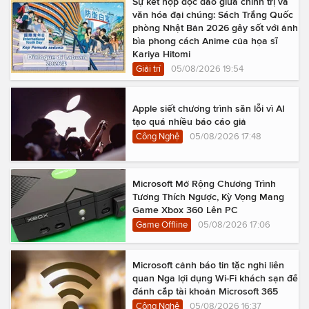
Sự kết hợp độc đáo giữa chính trị và
văn hóa đại chúng: Sách Trắng Quốc
phòng Nhật Bản 2026 gây sốt với ảnh
bìa phong cách Anime của họa sĩ
Kariya Hitomi
Giải trí
05/08/2026 19:54
Apple siết chương trình săn lỗi vì AI
tạo quá nhiều báo cáo giả
Công Nghệ
05/08/2026 17:48
Microsoft Mở Rộng Chương Trình
Tương Thích Ngược, Kỳ Vọng Mang
Game Xbox 360 Lên PC
Game Offline
05/08/2026 17:06
Microsoft cảnh báo tin tặc nghi liên
quan Nga lợi dụng Wi-Fi khách sạn để
đánh cắp tài khoản Microsoft 365
Công Nghệ
05/08/2026 16:37