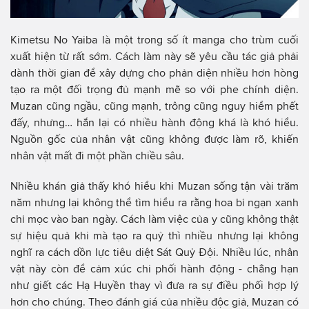
Kimetsu No Yaiba là một trong số ít manga cho trùm cuối
xuất hiện từ rất sớm. Cách làm này sẽ yêu cầu tác giả phải
dành thời gian để xây dựng cho phản diện nhiều hơn hòng
tạo ra một đối trọng đủ mạnh mẽ so với phe chính diện.
Muzan cũng ngầu, cũng mạnh, trông cũng nguy hiểm phết
đấy, nhưng… hắn lại có nhiều hành động khá là khó hiểu.
Nguồn gốc của nhân vật cũng không được làm rõ, khiến
nhân vật mất đi một phần chiều sâu.
Nhiều khán giả thấy khó hiểu khi Muzan sống tận vài trăm
năm nhưng lại không thể tìm hiểu ra rằng hoa bỉ ngạn xanh
chỉ mọc vào ban ngày. Cách làm việc của y cũng không thật
sự hiệu quả khi mà tạo ra quỷ thì nhiều nhưng lại không
nghĩ ra cách dồn lực tiêu diệt Sát Quỷ Đội. Nhiều lúc, nhân
vật này còn để cảm xúc chi phối hành động - chẳng hạn
như giết các Hạ Huyền thay vì đưa ra sự điều phối hợp lý
hơn cho chúng. Theo đánh giá của nhiều độc giả, Muzan có