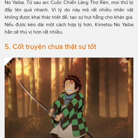
No Yaiba. Từ sau arc Cuộc Chiến Làng Thợ Rèn, mọi thứ bị
đẩy lên quá nhanh. Vì lý do này mà rất nhiều nhân vật
không được khai thác triệt để, tạo sự hụt hẫng cho khán giả.
Nếu được kéo dài một cách hợp lý hơn, Kimetsu No Yaiba
hẳn sẽ thú vị hơn rất nhiều.
5. Cốt truyện chưa thật sự tốt