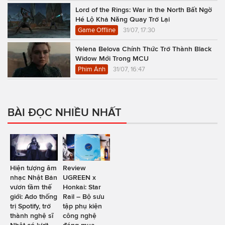
Lord of the Rings: War in the North Bất Ngờ
Hé Lộ Khả Năng Quay Trở Lại
Game Offline
31/07, 17:30
Yelena Belova Chính Thức Trở Thành Black
Widow Mới Trong MCU
Phim Ảnh
31/07, 16:47
BÀI ĐỌC NHIỀU NHẤT
Hiện tượng âm
Review
nhạc Nhật Bản
UGREEN x
vươn tầm thế
Honkai: Star
giới: Ado thống
Rail – Bộ sưu
trị Spotify, trở
tập phụ kiện
thành nghệ sĩ
công nghệ
Nhật có lượt
đáng mua