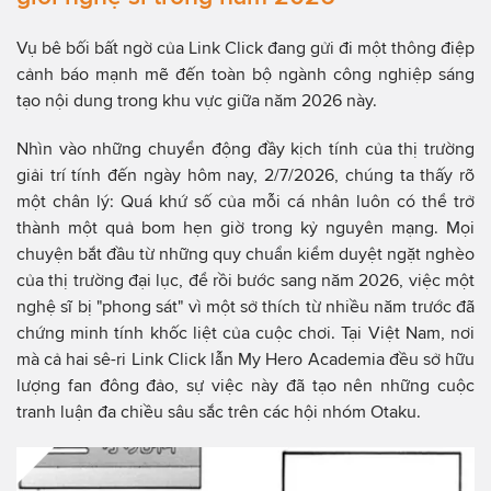
Vụ bê bối bất ngờ của Link Click đang gửi đi một thông điệp
cảnh báo mạnh mẽ đến toàn bộ ngành công nghiệp sáng
tạo nội dung trong khu vực giữa năm 2026 này.
Nhìn vào những chuyển động đầy kịch tính của thị trường
giải trí tính đến ngày hôm nay, 2/7/2026, chúng ta thấy rõ
một chân lý: Quá khứ số của mỗi cá nhân luôn có thể trở
thành một quả bom hẹn giờ trong kỷ nguyên mạng. Mọi
chuyện bắt đầu từ những quy chuẩn kiểm duyệt ngặt nghèo
của thị trường đại lục, để rồi bước sang năm 2026, việc một
nghệ sĩ bị "phong sát" vì một sở thích từ nhiều năm trước đã
chứng minh tính khốc liệt của cuộc chơi. Tại Việt Nam, nơi
mà cả hai sê-ri Link Click lẫn My Hero Academia đều sở hữu
lượng fan đông đảo, sự việc này đã tạo nên những cuộc
tranh luận đa chiều sâu sắc trên các hội nhóm Otaku.