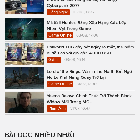
Cyberpunk 2077
Công Nghệ
03/08, 19:47
Mistfall Hunter: Bảng Xếp Hạng Các Lớp
Nhân Vật Trong Game
Game Online
03/08, 17:06
Palworld TCG gây sốt ngày ra mắt, thẻ hiếm
bị đầu cơ với giá gần 4.000 USD
Giải trí
03/08, 16:14
Lord of the Rings: War in the North Bất Ngờ
Hé Lộ Khả Năng Quay Trở Lại
Game Offline
31/07, 17:30
Yelena Belova Chính Thức Trở Thành Black
Widow Mới Trong MCU
Phim Ảnh
31/07, 16:47
BÀI ĐỌC NHIỀU NHẤT