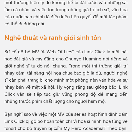
một thương hiệu tỷ đô không thể bị đặt cược vào những sai
lầm cá nhân, và việc tôn trọng những giá trị lịch sử, văn hóa
của nước bạn chính là điều kiện tiên quyết để một tác phẩm
có thể đi đường dài.
Nghệ thuật và ranh giới sinh tồn
Sự cố gỡ bỏ MV "A Web Of Lies" của Link Click là một bài
học đắt giá và cay đắng cho Chunye Huaming nói riêng và
giới nghệ sĩ tự do nói chung. Trong một thị trường giải trí
nhạy cảm, tài năng hội họa chưa bao giờ là đủ, người nghệ
sĩ cần phải trang bị cho mình một phông nền văn hóa và sự
nhạy bén về mặt xã hội. Hy vọng rằng sau giông bão, Link
Click vẫn sẽ tiếp tục giữ vững phong độ để mang đến
những thước phim chất lượng cho người hâm mộ.
Bạn nghĩ sao về việc một MV của series hoạt hình đình đám
Link Click bị gỡ bỏ hoàn toàn chỉ vì họa sĩ minh họa từng vẽ
fanart cho bộ truyện bị cấm My Hero Academia? Theo bạn,