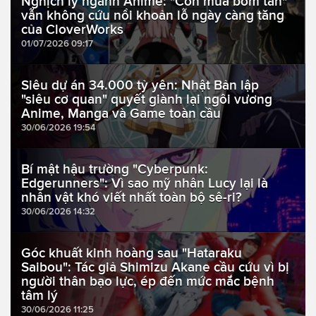
Nghịch lý ngành Anime: "Cơn mưa bom tấn"
vẫn không cứu nổi khoản lỗ ngày càng tăng
của CloverWorks
01/07/2026 09:17
Siêu dự án 34.000 tỷ yên: Nhật Bản lập
"siêu cơ quan" quyết giành lại ngôi vương
Anime, Manga và Game toàn cầu
30/06/2026 19:54
Bí mật hậu trường "Cyberpunk:
Edgerunners": Vì sao mỹ nhân Lucy lại là
nhân vật khó viết nhất toàn bộ sê-ri?
30/06/2026 14:32
Góc khuất kinh hoàng sau "Hataraku
Saibou": Tác giả Shimizu Akane cầu cứu vì bị
người thân bạo lực, ép đến mức mắc bệnh
tâm lý
30/06/2026 11:25