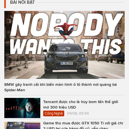
BÀI NỔI BẬT
BMW gây tranh cãi khi biến màn hình ô tô thành nơi quảng bá
Spider-Man
Tencent được cho là hủy bom tấn thế giới
mở 300 triệu USD
Công Nghệ
04/08, 09:54
Game thủ mua được GTX 1050 Ti với giá chỉ
2 USD tại cửa hàng đồ cũ, vẫn chạy