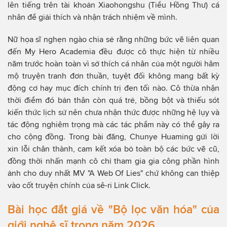
lên tiếng trên tài khoản Xiaohongshu (Tiểu Hồng Thư) cá
nhân để giải thích và nhận trách nhiệm về mình.
Nữ họa sĩ nghẹn ngào chia sẻ rằng những bức vẽ liên quan
đến My Hero Academia đều được cô thực hiện từ nhiều
năm trước hoàn toàn vì sở thích cá nhân của một người hâm
mộ truyện tranh đơn thuần, tuyệt đối không mang bất kỳ
động cơ hay mục đích chính trị đen tối nào. Cô thừa nhận
thời điểm đó bản thân còn quá trẻ, bồng bột và thiếu sót
kiến thức lịch sử nên chưa nhận thức được những hệ lụy và
tác động nghiêm trọng mà các tác phẩm này có thể gây ra
cho cộng đồng. Trong bài đăng, Chunye Huaming gửi lời
xin lỗi chân thành, cam kết xóa bỏ toàn bộ các bức vẽ cũ,
đồng thời nhấn mạnh cô chỉ tham gia gia công phần hình
ảnh cho duy nhất MV "A Web Of Lies" chứ không can thiệp
vào cốt truyện chính của sê-ri Link Click.
Bài học đắt giá về "Bộ lọc văn hóa" của
giới nghệ sĩ trong năm 2026