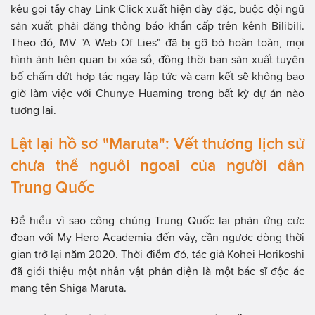
kêu gọi tẩy chay Link Click xuất hiện dày đặc, buộc đội ngũ
sản xuất phải đăng thông báo khẩn cấp trên kênh Bilibili.
Theo đó, MV "A Web Of Lies" đã bị gỡ bỏ hoàn toàn, mọi
hình ảnh liên quan bị xóa sổ, đồng thời ban sản xuất tuyên
bố chấm dứt hợp tác ngay lập tức và cam kết sẽ không bao
giờ làm việc với Chunye Huaming trong bất kỳ dự án nào
tương lai.
Lật lại hồ sơ "Maruta": Vết thương lịch sử
chưa thể nguôi ngoai của người dân
Trung Quốc
Để hiểu vì sao công chúng Trung Quốc lại phản ứng cực
đoan với My Hero Academia đến vậy, cần ngược dòng thời
gian trở lại năm 2020. Thời điểm đó, tác giả Kohei Horikoshi
đã giới thiệu một nhân vật phản diện là một bác sĩ độc ác
mang tên Shiga Maruta.