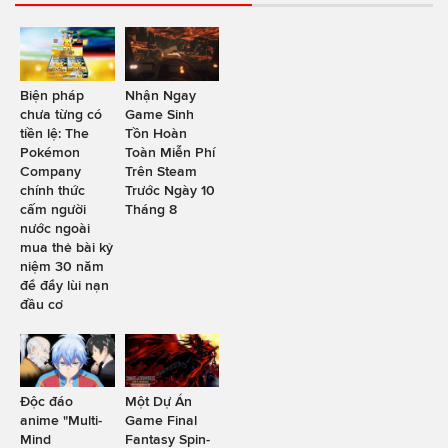
Biện pháp
Nhận Ngay
chưa từng có
Game Sinh
tiền lệ: The
Tồn Hoàn
Pokémon
Toàn Miễn Phí
Company
Trên Steam
chính thức
Trước Ngày 10
cấm người
Tháng 8
nước ngoài
mua thẻ bài kỷ
niệm 30 năm
để đẩy lùi nạn
đầu cơ
Độc đáo
Một Dự Án
anime "Multi-
Game Final
Mind
Fantasy Spin-