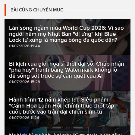
BÀI CÙNG CHUYÊN MỤC
Làn sóng ngầm mùa World Cup 2026: Vì sao
người hâm mộ Nhật Bản "dị ứng" khi Blue
Lock tự xưng là manga bóng đá quốc dân?
01/07/2026 19:44
Bi kịch của giới họa sĩ thời đại số: Chấp nhận
"phá hủy" tranh bằng Watermark khổng lồ
để sống sót trước sự càn quét của AI
01/07/2026 15:28
Hành trình 12 năm khép lại: Siêu phẩm
"Cánh Hoa Luân Hồi" chính thức chốt tập
cuối, bước vào trận đại chiến sinh tử
01/07/2026 11:24