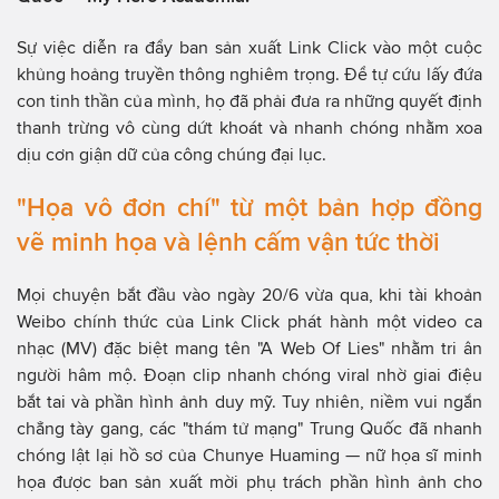
Sự việc diễn ra đẩy ban sản xuất Link Click vào một cuộc
khủng hoảng truyền thông nghiêm trọng. Để tự cứu lấy đứa
con tinh thần của mình, họ đã phải đưa ra những quyết định
thanh trừng vô cùng dứt khoát và nhanh chóng nhằm xoa
dịu cơn giận dữ của công chúng đại lục.
"Họa vô đơn chí" từ một bản hợp đồng
vẽ minh họa và lệnh cấm vận tức thời
Mọi chuyện bắt đầu vào ngày 20/6 vừa qua, khi tài khoản
Weibo chính thức của Link Click phát hành một video ca
nhạc (MV) đặc biệt mang tên "A Web Of Lies" nhằm tri ân
người hâm mộ. Đoạn clip nhanh chóng viral nhờ giai điệu
bắt tai và phần hình ảnh duy mỹ. Tuy nhiên, niềm vui ngắn
chẳng tày gang, các "thám tử mạng" Trung Quốc đã nhanh
chóng lật lại hồ sơ của Chunye Huaming — nữ họa sĩ minh
họa được ban sản xuất mời phụ trách phần hình ảnh cho