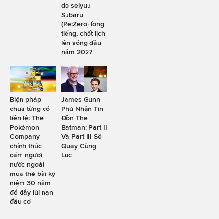
do seiyuu
Subaru
(Re:Zero) lồng
tiếng, chốt lịch
lên sóng đầu
năm 2027
Biện pháp
James Gunn
chưa từng có
Phủ Nhận Tin
tiền lệ: The
Đồn The
Pokémon
Batman: Part II
Company
Và Part III Sẽ
chính thức
Quay Cùng
cấm người
Lúc
nước ngoài
mua thẻ bài kỷ
niệm 30 năm
để đẩy lùi nạn
đầu cơ