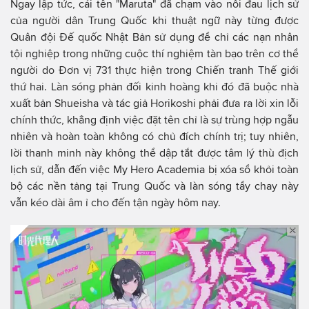
Ngay lập tức, cái tên "Maruta" đã chạm vào nỗi đau lịch sử
của người dân Trung Quốc khi thuật ngữ này từng được
Quân đội Đế quốc Nhật Bản sử dụng để chỉ các nạn nhân
tội nghiệp trong những cuộc thí nghiệm tàn bạo trên cơ thể
người do Đơn vị 731 thực hiện trong Chiến tranh Thế giới
thứ hai. Làn sóng phản đối kinh hoàng khi đó đã buộc nhà
xuất bản Shueisha và tác giả Horikoshi phải đưa ra lời xin lỗi
chính thức, khẳng định việc đặt tên chỉ là sự trùng hợp ngẫu
nhiên và hoàn toàn không có chủ đích chính trị; tuy nhiên,
lời thanh minh này không thể dập tắt được tâm lý thù địch
lịch sử, dẫn đến việc My Hero Academia bị xóa sổ khỏi toàn
bộ các nền tảng tại Trung Quốc và làn sóng tẩy chay này
vẫn kéo dài âm ỉ cho đến tận ngày hôm nay.