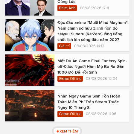
Cùng Lúc
Phim Ảnh
08/08/2026 17:11
Độc đáo anime "Multi-Mind Mayhem":
Nam chính sở hữu 3 linh hồn do
seiyuu Subaru (Re:Zero) lồng tiếng,
chốt lịch lên sóng đầu năm 2027
Giải trí
08/08/2026 14:12
Một Dự Án Game Final Fantasy Spin-
off Được Người Hâm Mộ Bỏ Ra Gần
1000 Đô Để Hồi Sinh
Game Offline
08/08/2026 12:04
Nhận Ngay Game Sinh Tồn Hoàn
Toàn Miễn Phí Trên Steam Trước
Ngày 10 Tháng 8
Game Offline
08/08/2026 11:06
XEM THÊM