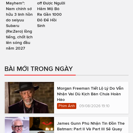
Mayhem":
off Được Người
Nam chính sở
Hâm Mộ Bỏ
hữu 3 linh hồn
Ra Gần 1000
do seiyuu
Đô Để Hồi
Subaru
Sinh
(Re:Zero) lồng
tiếng, chốt lịch
lên sóng đầu
năm 2027
BÀI MỚI TRONG NGÀY
Morgan Freeman Tiết Lộ Lý Do Vẫn
Nhận Vai Dù Kịch Bản Chưa Hoàn
Hảo
Phim Ảnh
09/08/2026 19:10
James Gunn Phủ Nhận Tin Đồn The
Batman: Part II Và Part III Sẽ Quay