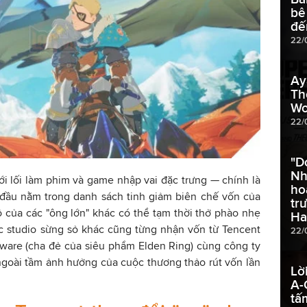
bê
đế
22/
Ay
Th
Wo
22/
"D
Nh
ới lối làm phim và game nhập vai đặc trưng — chính là
ho
 đầu nằm trong danh sách tinh giảm biên chế vốn của
tr
 của các "ông lớn" khác có thể tạm thời thở phào nhẹ
H
c studio sừng sỏ khác cũng từng nhận vốn từ Tencent
22/
ware (cha đẻ của siêu phẩm Elden Ring) cùng công ty
oài tầm ảnh hưởng của cuộc thương thảo rút vốn lần
Lờ
A-
tấ