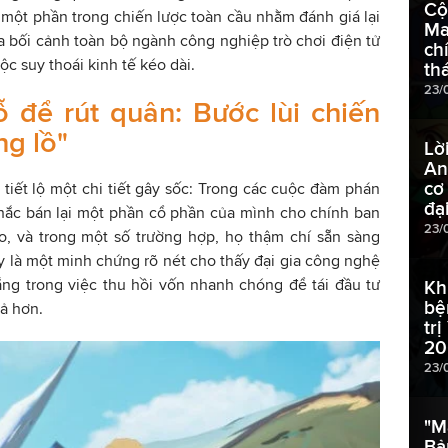
Cộ
một phần trong chiến lược toàn cầu nhằm đánh giá lại
Ma
 bối cảnh toàn bộ ngành công nghiệp trò chơi điện tử
ch
c suy thoái kinh tế kéo dài.
th
23/
 để rút quân: Bước lùi chiến
ng lồ"
Lờ
An
cơ
tiết lộ một chi tiết gây sốc: Trong các cuộc đàm phán
đại
hắc bán lại một phần cổ phần của mình cho chính ban
23/
o, và trong một số trường hợp, họ thậm chí sẵn sàng
ây là một minh chứng rõ nét cho thấy đại gia công nghệ
ng trong việc thu hồi vốn nhanh chóng để tái đầu tư
Kh
bệ
ả hơn.
tr
20
23/
"M
Bả