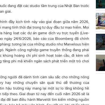
Quốc đang đặt các studio tầm trung của Nhật Bản trước
an giải.
chính đầy kịch tính này vào giai đoạn giữa năm 2026,
i mang tính thời đại trong tư duy đầu tư mạo hiểm. Mọi
a hàng loạt các dự án game dịch vụ trực tuyến (Live-
 vào ngày 24/6/2026, báo cáo của Bloomberg đã chính
 phàng: tương lai của những studio như Marvelous hiện
 ngỏ. Ngành công nghiệp game truyền thống đang phải
 khủng hoảng chi phí sinh hoạt toàn cầu, đi kèm với
ng tăng phi mã khiến ngân sách phát triển một trò chơi
hững người đã dành tình cảm sâu sắc cho những nông
ory hay những chuyến săn quái thú dễ thương của
 tin hậu trường này mang lại một sự lo lắng không hề
 tiếp theo. Giai đoạn từ nay đến cuối năm 2026 sẽ là
c đại để ban điều hành Marvelới tìm kiếm những nguồn