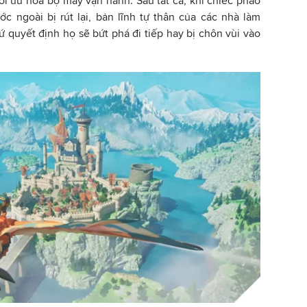
tối ưu hóa bộ máy vận hành. Sau tất cả, khi chiếc phao
c ngoài bị rút lại, bản lĩnh tự thân của các nhà làm
 quyết định họ sẽ bứt phá đi tiếp hay bị chôn vùi vào