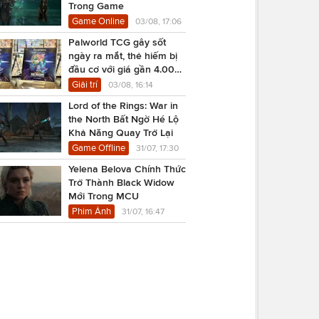
Trong Game
Game Online
03/08, 17:06
Palworld TCG gây sốt
ngày ra mắt, thẻ hiếm bị
đầu cơ với giá gần 4.000
USD
Giải trí
03/08, 16:14
Lord of the Rings: War in
the North Bất Ngờ Hé Lộ
Khả Năng Quay Trở Lại
Game Offline
31/07, 17:30
Yelena Belova Chính Thức
Trở Thành Black Widow
Mới Trong MCU
Phim Ảnh
31/07, 16:47