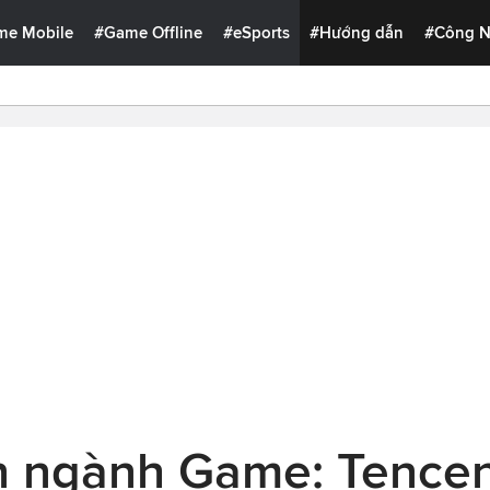
me Mobile
#Game Offline
#eSports
#Hướng dẫn
#Công 
n ngành Game: Tencent