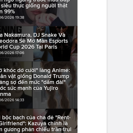
 siêu thực giống người thật
n 99%
06/2026 19:38
a Nakamura, DJ Snake Và
eodora Sẽ Mở Màn Esports
rld Cup 2026 Tại Paris
06/2026 17:06
ở khóc dở cười" làng Anime:
ân vật giống Donald Trump
ảng sợ đến mức "dấm đài"
ước sức mạnh của Yujiro
anma
06/2026 14:33
i bộc bạch của cha đẻ "Rent-
Girlfriend": Kazuya chính là
m gương phản chiếu trần trụi