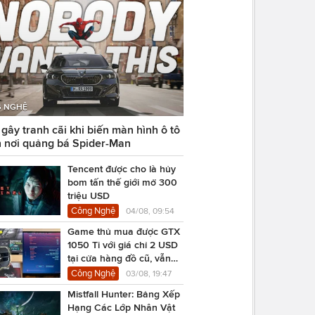
 NGHỆ
ây tranh cãi khi biến màn hình ô tô
 nơi quảng bá Spider-Man
Tencent được cho là hủy
bom tấn thế giới mở 300
triệu USD
Công Nghệ
04/08, 09:54
Game thủ mua được GTX
1050 Ti với giá chỉ 2 USD
tại cửa hàng đồ cũ, vẫn
chạy Cyberpunk 2077
Công Nghệ
03/08, 19:47
Mistfall Hunter: Bảng Xếp
Hạng Các Lớp Nhân Vật