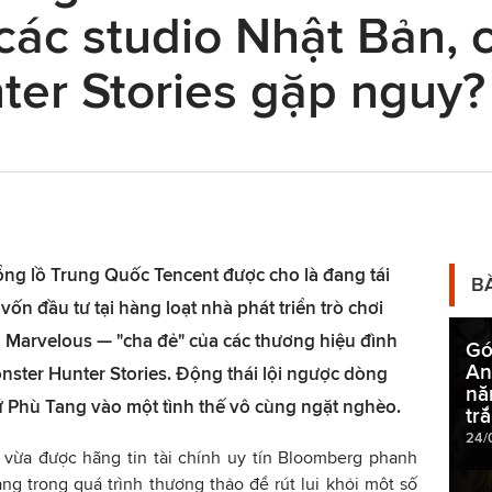
các studio Nhật Bản, 
ter Stories gặp nguy?
ng lồ Trung Quốc Tencent được cho là đang tái
B
vốn đầu tư tại hàng loạt nhà phát triển trò chơi
ó Marvelous — "cha đẻ" của các thương hiệu đình
Gó
An
ster Hunter Stories. Động thái lội ngược dòng
nă
ứ Phù Tang vào một tình thế vô cùng ngặt nghèo.
tr
24/
vừa được hãng tin tài chính uy tín Bloomberg phanh
ng trong quá trình thương thảo để rút lui khỏi một số