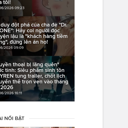
 tôi!
06/2026 09:23
 duy đột phá của cha đẻ "Dr.
ONE": Hãy coi người đọc
uyện lậu là "khách hàng tiềm
ng", đừng lên án họ!
06/2026 09:09
uyền thoại bị lãng quên"
ức tỉnh: Siêu phẩm sinh tồn
YREN tung trailer, chốt lịch
uyển thể trọn vẹn vào tháng
/2026
06/2026 16:11
I NỔI BẬT