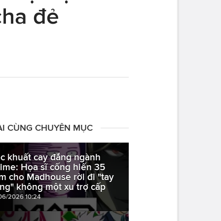
cha đẻ
ÀI CÙNG CHUYÊN MỤC
c khuất cay đắng ngành
ime: Họa sĩ cống hiến 35
m cho Madhouse rời đi "tay
ắng" không một xu trợ cấp
06/2026 10:24