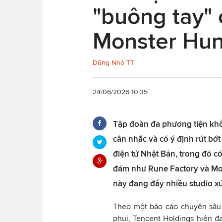
"buông tay" 
Monster Hun
Dũng Nhỏ TT
24/06/2026 10:35
Tập đoàn đa phương tiện khổ
cân nhắc và có ý định rút bớt 
điện tử Nhật Bản, trong đó c
đám như Rune Factory và Mon
này đang đẩy nhiều studio x
Theo một báo cáo chuyên sâu 
phui, Tencent Holdings hiện đa