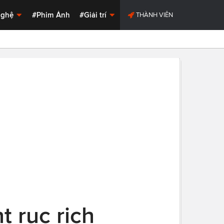
Nghệ
#Phim Ảnh
#Giải trí
THÀNH VIÊN
 rục rịch