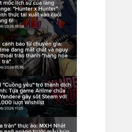
t mốc lịch sử của làng
nga: "Hunter x Hunter"
ính thức tái xuất vào cuối
áng 6!
06/2026 19:08
i cảnh báo từ chuyên gia:
ime đang mất chất và nguy
 thoái trào thành "hàng hóa
 trà"
06/2026 15:36
i "Cuồng yêu" trở thành dịch
nh: Tựa game Anime chữa
ị Yandere gây sốt Steam với
.000 lượt Wishlist
06/2026 11:25
a trận" thực ảo: MXH Nhật
n ngỡ ngàng trước mẫu búp