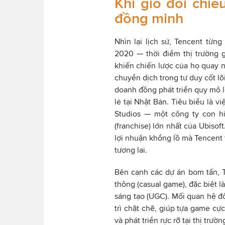
Khi gió đổi chiề
đồng minh
Nhìn lại lịch sử, Tencent từ
2020 — thời điểm thị trường 
khiến chiến lược của họ quay n
chuyển dịch trong tư duy cốt l
doanh đồng phát triển quy mô l
lẻ tại Nhật Bản. Tiêu biểu là v
Studios — một công ty con h
(franchise) lớn nhất của Ubisof
lợi nhuận khổng lồ mà Tencent 
tương lai.
Bên cạnh các dự án bom tấn, 
thông (casual game), đặc biệt l
sáng tạo (UGC). Mối quan hệ đố
trì chặt chẽ, giúp tựa game cự
và phát triển rực rỡ tại thị trườ