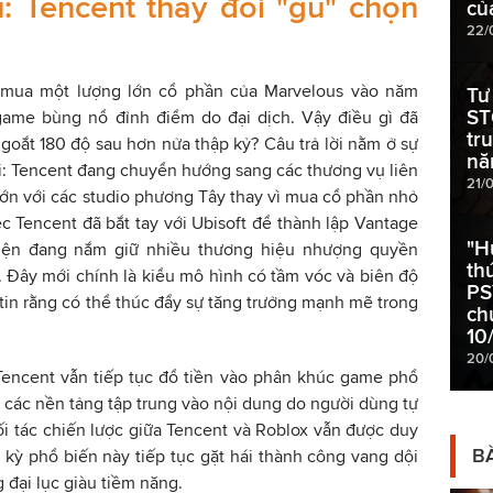
u: Tencent thay đổi "gu" chọn
của
22/
ng mua một lượng lớn cổ phần của Marvelous vào năm
Tư
ST
game bùng nổ đỉnh điểm do đại dịch. Vậy điều gì đã
tr
goắt 180 độ sau hơn nửa thập kỷ? Câu trả lời nằm ở sự
nă
õi: Tencent đang chuyển hướng sang các thương vụ liên
21/
ớn với các studio phương Tây thay vì mua cổ phần nhỏ
iệc Tencent đã bắt tay với Ubisoft để thành lập Vantage
"H
iện đang nắm giữ nhiều thương hiệu nhượng quyền
th
t. Đây mới chính là kiểu mô hình có tầm vóc và biên độ
PS
tin rằng có thể thúc đẩy sự tăng trưởng mạnh mẽ trong
ch
10
20/
Tencent vẫn tiếp tục đổ tiền vào phân khúc game phổ
à các nền tảng tập trung vào nội dung do người dùng tự
i tác chiến lược giữa Tencent và Roblox vẫn được duy
BÀ
c kỳ phổ biến này tiếp tục gặt hái thành công vang dội
ng đại lục giàu tiềm năng.