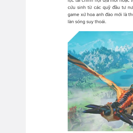
lực tài chính nội địa mới hoặc 
cứu sinh từ các quỹ đầu tư nướ
game xứ hoa anh đào mới là thứ
làn sóng suy thoái.