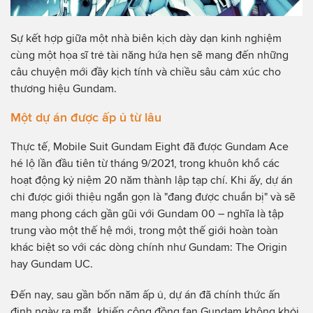
Sự kết hợp giữa một nhà biên kịch dày dạn kinh nghiệm
cùng một họa sĩ trẻ tài năng hứa hẹn sẽ mang đến những
câu chuyện mới đầy kịch tính và chiều sâu cảm xúc cho
thương hiệu Gundam.
Một dự án được ấp ủ từ lâu
Thực tế, Mobile Suit Gundam Eight đã được Gundam Ace
hé lộ lần đầu tiên từ tháng 9/2021, trong khuôn khổ các
hoạt động kỷ niệm 20 năm thành lập tạp chí. Khi ấy, dự án
chỉ được giới thiệu ngắn gọn là "đang được chuẩn bị" và sẽ
mang phong cách gần gũi với Gundam 00 – nghĩa là tập
trung vào một thế hệ mới, trong một thế giới hoàn toàn
khác biệt so với các dòng chính như Gundam: The Origin
hay Gundam UC.
Đến nay, sau gần bốn năm ấp ủ, dự án đã chính thức ấn
định ngày ra mắt, khiến cộng đồng fan Gundam không khỏi