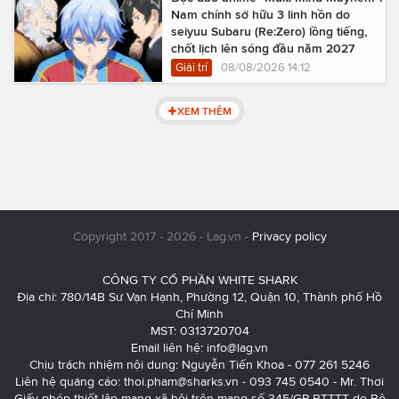
Nam chính sở hữu 3 linh hồn do
seiyuu Subaru (Re:Zero) lồng tiếng,
chốt lịch lên sóng đầu năm 2027
Giải trí
08/08/2026 14:12
XEM THÊM
Copyright 2017 - 2026 - Lag.vn -
Privacy policy
CÔNG TY CỔ PHẦN WHITE SHARK
Địa chỉ: 780/14B Sư Vạn Hạnh, Phường 12, Quận 10, Thành phố Hồ
Chí Minh
MST: 0313720704
Email liên hệ:
info@lag.vn
Chịu trách nhiệm nội dung: Nguyễn Tiến Khoa - 077 261 5246
Liên hệ quảng cáo:
thoi.pham@sharks.vn
- 093 745 0540 - Mr. Thơi
Giấy phép thiết lập mạng xã hội trên mạng số 345/GP-BTTTT do Bộ