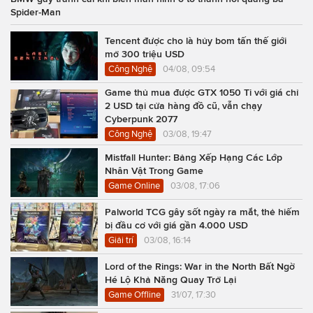
Spider-Man
Tencent được cho là hủy bom tấn thế giới
mở 300 triệu USD
Công Nghệ
04/08, 09:54
Game thủ mua được GTX 1050 Ti với giá chỉ
2 USD tại cửa hàng đồ cũ, vẫn chạy
Cyberpunk 2077
Công Nghệ
03/08, 19:47
Mistfall Hunter: Bảng Xếp Hạng Các Lớp
Nhân Vật Trong Game
Game Online
03/08, 17:06
Palworld TCG gây sốt ngày ra mắt, thẻ hiếm
bị đầu cơ với giá gần 4.000 USD
Giải trí
03/08, 16:14
Lord of the Rings: War in the North Bất Ngờ
Hé Lộ Khả Năng Quay Trở Lại
Game Offline
31/07, 17:30