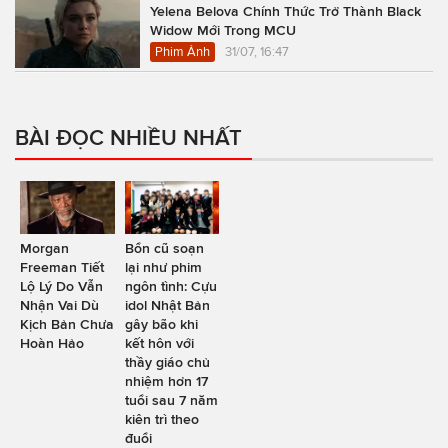
Yelena Belova Chính Thức Trở Thành Black
Widow Mới Trong MCU
Phim Ảnh
31/07, 16:47
BÀI ĐỌC NHIỀU NHẤT
Morgan
Bổn cũ soạn
Freeman Tiết
lại như phim
Lộ Lý Do Vẫn
ngôn tình: Cựu
Nhận Vai Dù
idol Nhật Bản
Kịch Bản Chưa
gây bão khi
Hoàn Hảo
kết hôn với
thầy giáo chủ
nhiệm hơn 17
tuổi sau 7 năm
kiên trì theo
đuổi