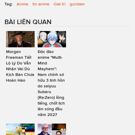
Tag:
Anime
tin anime
Giải trí
gundam
BÀI LIÊN QUAN
Morgan
Độc đáo
Freeman Tiết
anime "Multi-
Lộ Lý Do Vẫn
Mind
Nhận Vai Dù
Mayhem":
Kịch Bản Chưa
Nam chính sở
Hoàn Hảo
hữu 3 linh hồn
do seiyuu
Subaru
(Re:Zero) lồng
tiếng, chốt lịch
lên sóng đầu
năm 2027