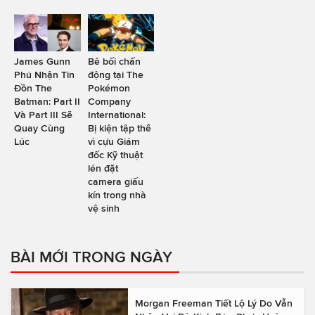
James Gunn
Bê bối chấn
Phủ Nhận Tin
động tại The
Đồn The
Pokémon
Batman: Part II
Company
Và Part III Sẽ
International:
Quay Cùng
Bị kiện tập thể
Lúc
vì cựu Giám
đốc Kỹ thuật
lén đặt
camera giấu
kín trong nhà
vệ sinh
BÀI MỚI TRONG NGÀY
Morgan Freeman Tiết Lộ Lý Do Vẫn