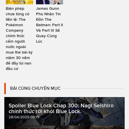
Biện pháp
James Gunn
chưa từng có
Phủ Nhận Tin
tiền lệ: The
Đồn The
Pokémon
Batman: Part II
Company
Và Part III Sẽ
chính thức
Quay Cùng
cấm người
Lúc
nước ngoài
mua thẻ bài kỷ
niệm 30 năm
để đẩy lùi nạn
đầu cơ
BÀI CÙNG CHUYÊN MỤC
Spoiler Blue Lock Chap 300: Nagi Seishiro
chính thức rời khỏi Blue Lock.
28/04/2025 00:19