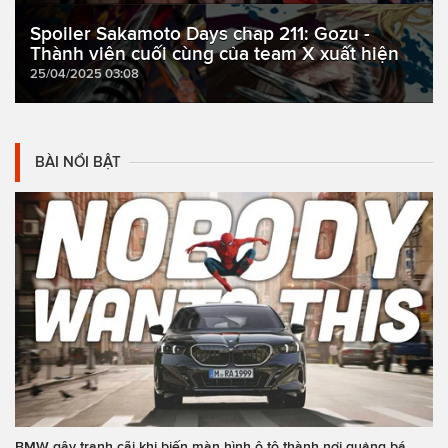
Spoiler Sakamoto Days chap 211: Gozu -
Thành viên cuối cùng của team X xuất hiện
25/04/2025 03:08
BÀI NỔI BẬT
BMW gây tranh cãi khi biến màn hình ô tô thành nơi quảng bá