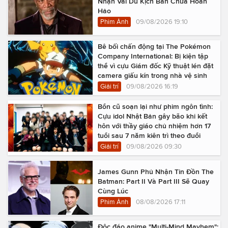
Nhận Vai Dù Kịch Bản Chưa Hoàn
Hảo
Phim Ảnh
09/08/2026 19:10
Bê bối chấn động tại The Pokémon
Company International: Bị kiện tập
thể vì cựu Giám đốc Kỹ thuật lén đặt
camera giấu kín trong nhà vệ sinh
Giải trí
09/08/2026 16:19
Bổn cũ soạn lại như phim ngôn tình:
Cựu idol Nhật Bản gây bão khi kết
hôn với thầy giáo chủ nhiệm hơn 17
tuổi sau 7 năm kiên trì theo đuổi
Giải trí
09/08/2026 09:30
James Gunn Phủ Nhận Tin Đồn The
Batman: Part II Và Part III Sẽ Quay
Cùng Lúc
Phim Ảnh
08/08/2026 17:11
Độc đáo anime "Multi-Mind Mayhem":