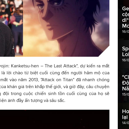
Ge
cộ
di
Mc
16/
Sp
Lo
16/
jin: Kanketsu-hen – The Last Attack", dự kiến ra mắt
ẽ là lời chào từ biệt cuối cùng đến người hâm mộ của
"C
a mắt vào năm 2013, "Attack on Titan" đã nhanh chóng
Độ
a khán giả trên khắp thế giới, và giờ đây, câu chuyện
Nă
 đội trong cuộc chiến sinh tồn cuối cùng của họ sẽ
15/
iện ảnh đầy ấn tượng và sâu sắc.
Ho
lạ
14/