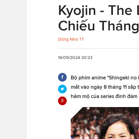
Kyojin - The
Chiếu Tháng
Dũng Nhỏ TT
16/09/2024 20:23
Bộ phim anime "Shingeki no K
mắt vào ngày 8 tháng 11 sắp tớ
hâm mộ của series đình đám 