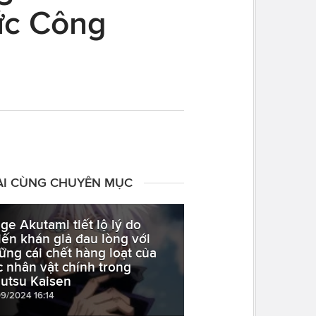
hức Công
ÀI CÙNG CHUYÊN MỤC
ge Akutami tiết lộ lý do
iến khán giả đau lòng với
ững cái chết hàng loạt của
c nhân vật chính trong
jutsu Kaisen
09/2024 16:14