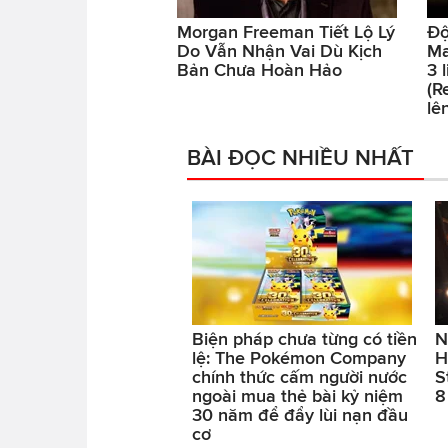
Morgan Freeman Tiết Lộ Lý
Độ
Do Vẫn Nhận Vai Dù Kịch
Ma
Bản Chưa Hoàn Hảo
3 
(R
lê
BÀI ĐỌC NHIỀU NHẤT
Biện pháp chưa từng có tiền
N
lệ: The Pokémon Company
H
chính thức cấm người nước
S
ngoài mua thẻ bài kỷ niệm
8
30 năm để đẩy lùi nạn đầu
cơ