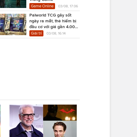
Game Online
03/08, 17:06
Palworld TCG gây sốt
ngày ra mắt, thẻ hiếm bị
đầu cơ với giá gần 4.000
USD
Giải trí
03/08, 16:14