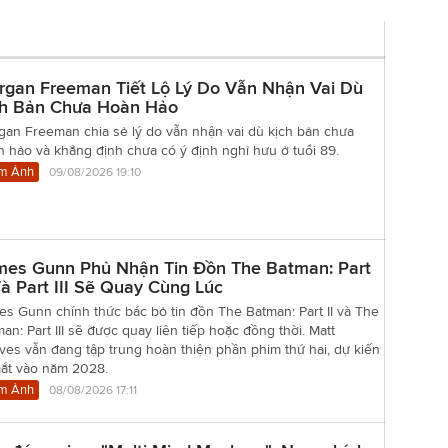
rgan Freeman Tiết Lộ Lý Do Vẫn Nhận Vai Dù
ch Bản Chưa Hoàn Hảo
gan Freeman chia sẻ lý do vẫn nhận vai dù kịch bản chưa
 hảo và khẳng định chưa có ý định nghỉ hưu ở tuổi 89.
m Ảnh
09/08/2026 19:10
mes Gunn Phủ Nhận Tin Đồn The Batman: Part
Và Part III Sẽ Quay Cùng Lúc
s Gunn chính thức bác bỏ tin đồn The Batman: Part II và The
an: Part III sẽ được quay liên tiếp hoặc đồng thời. Matt
es vẫn đang tập trung hoàn thiện phần phim thứ hai, dự kiến
mắt vào năm 2028.
m Ảnh
08/08/2026 17:11