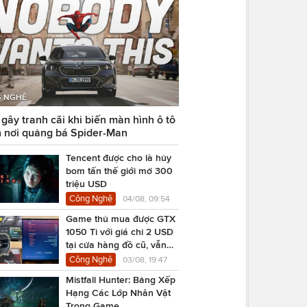
 NGHỆ
ây tranh cãi khi biến màn hình ô tô
 nơi quảng bá Spider-Man
Tencent được cho là hủy
bom tấn thế giới mở 300
triệu USD
Công Nghệ
04/08, 09:54
Game thủ mua được GTX
1050 Ti với giá chỉ 2 USD
tại cửa hàng đồ cũ, vẫn
chạy Cyberpunk 2077
Công Nghệ
03/08, 19:47
Mistfall Hunter: Bảng Xếp
Hạng Các Lớp Nhân Vật
Trong Game