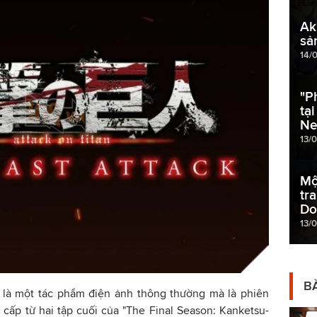
Ak
sả
14/
"P
tạ
Net
13/
Mộ
tr
Do
13/
BÀ
là một tác phẩm điện ảnh thông thường mà là phiên
cấp từ hai tập cuối của "The Final Season: Kanketsu-