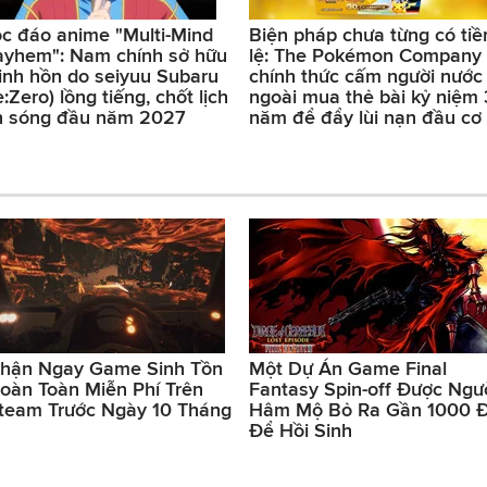
c đáo anime "Multi-Mind
Biện pháp chưa từng có tiề
yhem": Nam chính sở hữu
lệ: The Pokémon Company
linh hồn do seiyuu Subaru
chính thức cấm người nước
e:Zero) lồng tiếng, chốt lịch
ngoài mua thẻ bài kỷ niệm
n sóng đầu năm 2027
năm để đẩy lùi nạn đầu cơ
hận Ngay Game Sinh Tồn
Một Dự Án Game Final
oàn Toàn Miễn Phí Trên
Fantasy Spin-off Được Ngư
team Trước Ngày 10 Tháng
Hâm Mộ Bỏ Ra Gần 1000 
Để Hồi Sinh