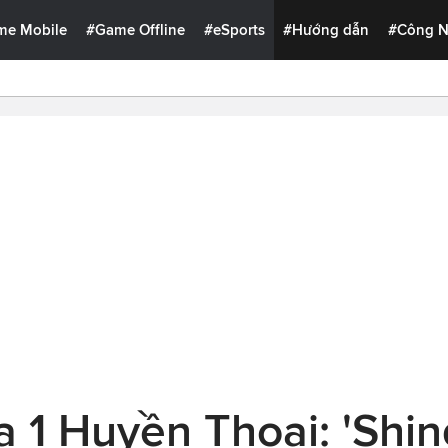
me Mobile
#Game Offline
#eSports
#Hướng dẫn
#Công 
 1 Huyền Thoại: 'Shin