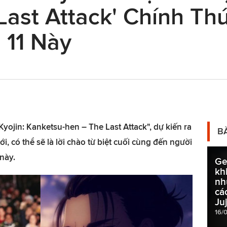
 Last Attack' Chính T
 11 Này
yojin: Kanketsu-hen – The Last Attack", dự kiến ra
B
i, có thể sẽ là lời chào từ biệt cuối cùng đến người
này.
Ge
kh
nh
cá
Ju
16/