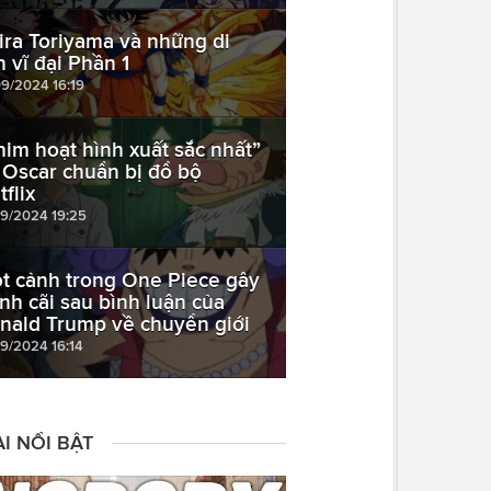
ira Toriyama và những di
n vĩ đại Phần 1
09/2024 16:19
him hoạt hình xuất sắc nhất”
i Oscar chuẩn bị đổ bộ
flix
09/2024 19:25
t cảnh trong One Piece gây
anh cãi sau bình luận của
nald Trump về chuyển giới
09/2024 16:14
I NỔI BẬT