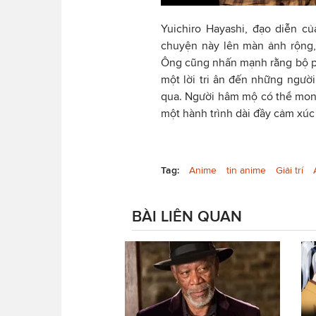
Yuichiro Hayashi, đạo diễn c
chuyện này lên màn ảnh rộng,
Ông cũng nhấn mạnh rằng bộ ph
một lời tri ân đến những ngườ
qua. Người hâm mộ có thể mong
một hành trình dài đầy cảm xúc 
Tag:
Anime
tin anime
Giải trí
BÀI LIÊN QUAN