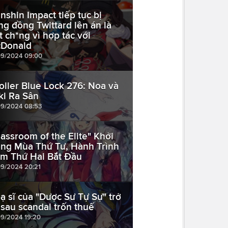
nshin Impact tiếp tục bị
ng đồng Twittard lên án là
*t ch*ng vì hợp tác với
Donald
09/2024 09:00
oiler Blue Lock 276: Noa và
ki Ra Sân
09/2024 08:53
lassroom of the Elite" Khởi
ng Mùa Thứ Tư, Hành Trình
m Thứ Hai Bắt Đầu
09/2024 20:21
ạ sĩ của "Dược Sư Tự Sự" trở
i sau scandal trốn thuế
09/2024 19:20