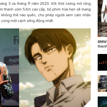
háng 3 và tháng 11 năm 2023. Với thời lượng mở rộng
âm thanh vòm 5.1ch cao cấp, bộ phim hứa hẹn sẽ mang
m không thể nào quên, cho phép người xem cảm nhận
ối cùng một cách sống động nhất.
CÔNG
BMW g
thành