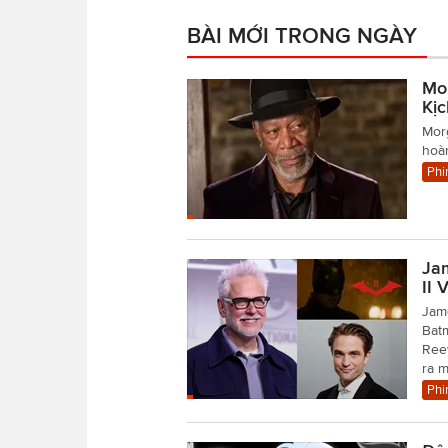
BÀI MỚI TRONG NGÀY
Mo
Kị
Mor
hoàn
Phi
Ja
II 
Jame
Batm
Reev
ra 
Phi