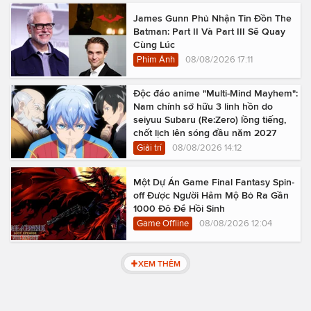
James Gunn Phủ Nhận Tin Đồn The
Batman: Part II Và Part III Sẽ Quay
Cùng Lúc
Phim Ảnh
08/08/2026 17:11
Độc đáo anime "Multi-Mind Mayhem":
Nam chính sở hữu 3 linh hồn do
seiyuu Subaru (Re:Zero) lồng tiếng,
chốt lịch lên sóng đầu năm 2027
Giải trí
08/08/2026 14:12
Một Dự Án Game Final Fantasy Spin-
off Được Người Hâm Mộ Bỏ Ra Gần
1000 Đô Để Hồi Sinh
Game Offline
08/08/2026 12:04
XEM THÊM