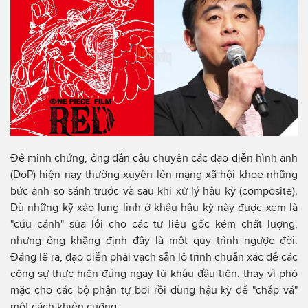
Để minh chứng, ông dẫn câu chuyện các đạo diễn hình ảnh
(DoP) hiện nay thường xuyên lên mạng xã hội khoe những
bức ảnh so sánh trước và sau khi xử lý hậu kỳ (composite).
Dù những kỹ xảo lung linh ở khâu hậu kỳ này được xem là
"cứu cánh" sửa lỗi cho các tư liệu gốc kém chất lượng,
nhưng ông khẳng định đây là một quy trình ngược đời.
Đáng lẽ ra, đạo diễn phải vạch sẵn lộ trình chuẩn xác để các
cộng sự thực hiện đúng ngay từ khâu đầu tiên, thay vì phó
mặc cho các bộ phận tự bơi rồi dùng hậu kỳ để "chắp vá"
một cách khiên cưỡng.