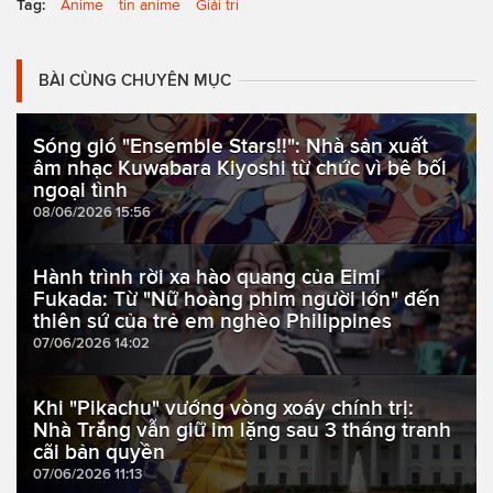
Tag:
Anime
tin anime
Giải trí
BÀI CÙNG CHUYÊN MỤC
Sóng gió "Ensemble Stars!!": Nhà sản xuất
âm nhạc Kuwabara Kiyoshi từ chức vì bê bối
ngoại tình
08/06/2026 15:56
Hành trình rời xa hào quang của Eimi
Fukada: Từ "Nữ hoàng phim người lớn" đến
thiên sứ của trẻ em nghèo Philippines
07/06/2026 14:02
Khi "Pikachu" vướng vòng xoáy chính trị:
Nhà Trắng vẫn giữ im lặng sau 3 tháng tranh
cãi bản quyền
07/06/2026 11:13