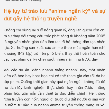
Hệ lụy từ trào lưu "anime ngắn kỳ" và sự
đứt gãy hệ thống truyền nghề
Không chỉ dừng lại ở lỗ hổng quản lý, ông Taniguchi còn chỉ
ra sự thay đổi trong cấu trúc phát sóng từ khoảng năm 2005
là nguyên nhân gián tiếp làm tan rã hệ thống đào tạo nhân
lực. Xu hướng sản xuất các anime theo mùa ngắn hạn (chỉ
khoảng 11-13 tập) trở nên phổ biến, thay thế hoàn toàn cho
các loạt phim dài kỳ chạy suốt nhiều năm như trước đây.
Với các dự án "đánh nhanh thắng nhanh" này, một nhân
viên đồ họa hay hoạt họa chỉ có thể tham gia vào tối đa ba
tập phim. Quãng thời gian này quá ngắn ngủi, không đủ để
họ tích lũy kinh nghiệm thực chiến hay nhận được những
phản hồi, uốn nắn cần thiết từ đạo diễn chính. Hệ thống
"cha truyền con nối", người đi trước dìu dắt người đi sau vốn
là niềm tự hào của ngành anime truyền thống đang bị xói