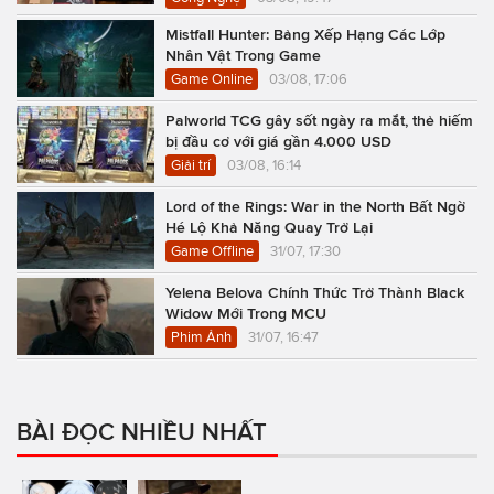
Mistfall Hunter: Bảng Xếp Hạng Các Lớp
Nhân Vật Trong Game
Game Online
03/08, 17:06
Palworld TCG gây sốt ngày ra mắt, thẻ hiếm
bị đầu cơ với giá gần 4.000 USD
Giải trí
03/08, 16:14
Lord of the Rings: War in the North Bất Ngờ
Hé Lộ Khả Năng Quay Trở Lại
Game Offline
31/07, 17:30
Yelena Belova Chính Thức Trở Thành Black
Widow Mới Trong MCU
Phim Ảnh
31/07, 16:47
BÀI ĐỌC NHIỀU NHẤT