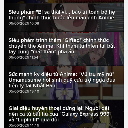
Siêu phẩm "Bị sa thải vì... bảo trì toàn bộ hệ
thống" chính thức bước lên màn ảnh Anime
06/06/2026 16:08
Siêu phẩm trinh thám "Gifted" chính thức
chuyển thể Anime: Khi thám tử thiên tài bắt
tay cùng "mắt thần" phá án
06/06/2026 11:54
Sức mạnh kỳ diệu từ Anime: "Vũ trụ mỹ nữ"
Umamusume hồi sinh quỹ cứu trợ ngựa đua
tiền tỷ tại Nhật Bản
05/06/2026 19:40
Giai điệu huyền thoại dừng lại: Người dệt
nên ca từ bất hủ của "Galaxy Express 999"
và "Lupin III" qua đời
05/06/2026 14:46