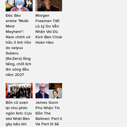
Độc đáo
Morgan
anime "Multi-
Freeman Tiết
Mind
Lộ Lý Do Vẫn
Mayhem":
Nhận Vai Dù
Nam chính sở
Kịch Bản Chưa
hữu 3 linh hồn
Hoàn Hảo
do seiyuu
Subaru
(Re:Zero) lồng
tiếng, chốt lịch
lên sóng đầu
năm 2027
Bổn cũ soạn
James Gunn
lại như phim
Phủ Nhận Tin
ngôn tình: Cựu
Đồn The
idol Nhật Bản
Batman: Part II
gây bão khi
Và Part III Sẽ