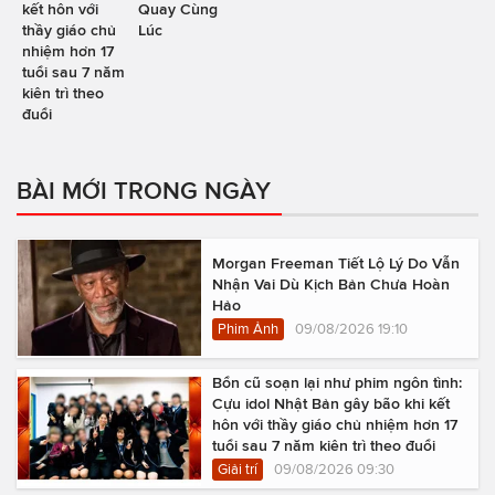
kết hôn với
Quay Cùng
thầy giáo chủ
Lúc
nhiệm hơn 17
tuổi sau 7 năm
kiên trì theo
đuổi
BÀI MỚI TRONG NGÀY
Morgan Freeman Tiết Lộ Lý Do Vẫn
Nhận Vai Dù Kịch Bản Chưa Hoàn
Hảo
Phim Ảnh
09/08/2026 19:10
Bổn cũ soạn lại như phim ngôn tình:
Cựu idol Nhật Bản gây bão khi kết
hôn với thầy giáo chủ nhiệm hơn 17
tuổi sau 7 năm kiên trì theo đuổi
Giải trí
09/08/2026 09:30