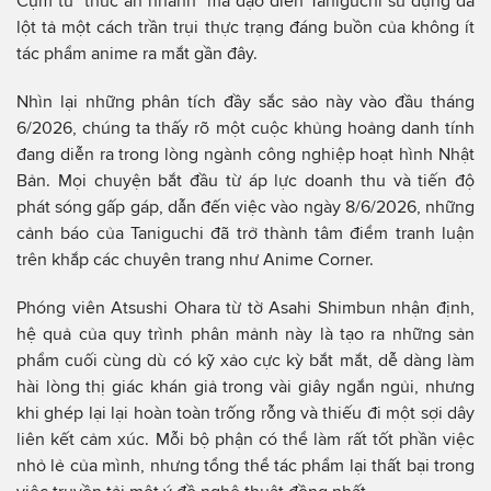
Cụm từ "thức ăn nhanh" mà đạo diễn Taniguchi sử dụng đã
lột tả một cách trần trụi thực trạng đáng buồn của không ít
tác phẩm anime ra mắt gần đây.
Nhìn lại những phân tích đầy sắc sảo này vào đầu tháng
6/2026, chúng ta thấy rõ một cuộc khủng hoảng danh tính
đang diễn ra trong lòng ngành công nghiệp hoạt hình Nhật
Bản. Mọi chuyện bắt đầu từ áp lực doanh thu và tiến độ
phát sóng gấp gáp, dẫn đến việc vào ngày 8/6/2026, những
cảnh báo của Taniguchi đã trở thành tâm điểm tranh luận
trên khắp các chuyên trang như Anime Corner.
Phóng viên Atsushi Ohara từ tờ Asahi Shimbun nhận định,
hệ quả của quy trình phân mảnh này là tạo ra những sản
phẩm cuối cùng dù có kỹ xảo cực kỳ bắt mắt, dễ dàng làm
hài lòng thị giác khán giả trong vài giây ngắn ngủi, nhưng
khi ghép lại lại hoàn toàn trống rỗng và thiếu đi một sợi dây
liên kết cảm xúc. Mỗi bộ phận có thể làm rất tốt phần việc
nhỏ lẻ của mình, nhưng tổng thể tác phẩm lại thất bại trong