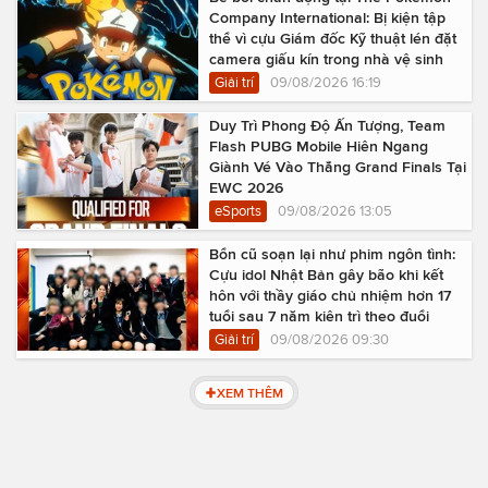
Company International: Bị kiện tập
thể vì cựu Giám đốc Kỹ thuật lén đặt
camera giấu kín trong nhà vệ sinh
Giải trí
09/08/2026 16:19
Duy Trì Phong Độ Ấn Tượng, Team
Flash PUBG Mobile Hiên Ngang
Giành Vé Vào Thẳng Grand Finals Tại
EWC 2026
eSports
09/08/2026 13:05
Bổn cũ soạn lại như phim ngôn tình:
Cựu idol Nhật Bản gây bão khi kết
hôn với thầy giáo chủ nhiệm hơn 17
tuổi sau 7 năm kiên trì theo đuổi
Giải trí
09/08/2026 09:30
XEM THÊM