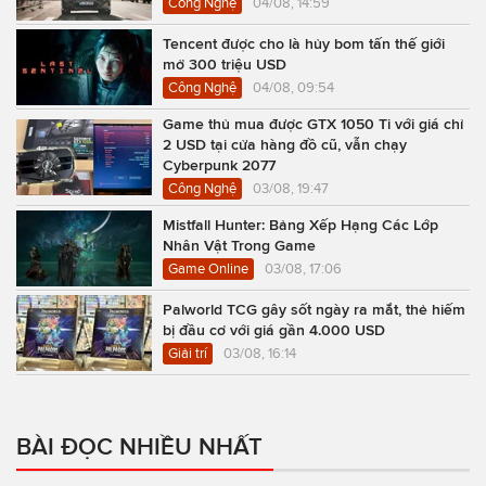
Công Nghệ
04/08, 14:59
Tencent được cho là hủy bom tấn thế giới
mở 300 triệu USD
Công Nghệ
04/08, 09:54
Game thủ mua được GTX 1050 Ti với giá chỉ
2 USD tại cửa hàng đồ cũ, vẫn chạy
Cyberpunk 2077
Công Nghệ
03/08, 19:47
Mistfall Hunter: Bảng Xếp Hạng Các Lớp
Nhân Vật Trong Game
Game Online
03/08, 17:06
Palworld TCG gây sốt ngày ra mắt, thẻ hiếm
bị đầu cơ với giá gần 4.000 USD
Giải trí
03/08, 16:14
BÀI ĐỌC NHIỀU NHẤT