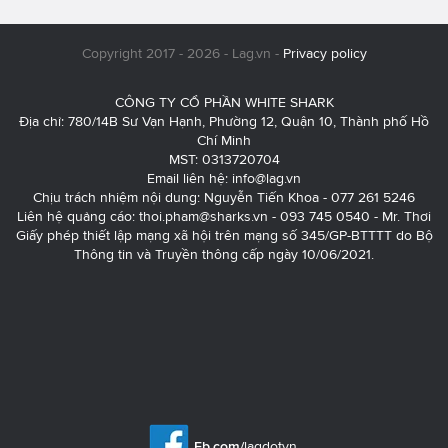
Copyright 2017 - 2026 - Lag.vn -
Privacy policy
CÔNG TY CỔ PHẦN WHITE SHARK
Địa chỉ: 780/14B Sư Vạn Hạnh, Phường 12, Quận 10, Thành phố Hồ
Chí Minh
MST: 0313720704
Email liên hệ:
info@lag.vn
Chịu trách nhiệm nội dung: Nguyễn Tiến Khoa - 077 261 5246
Liên hệ quảng cáo:
thoi.pham@sharks.vn
- 093 745 0540 - Mr. Thơi
Giấy phép thiết lập mạng xã hội trên mạng số 345/GP-BTTTT do Bộ
Thông tin và Truyền thông cấp ngày 10/06/2021.
Fb.com/
lagdotvn