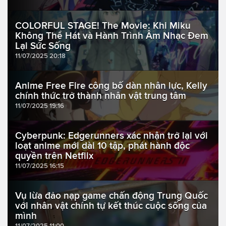
COLORFUL STAGE! The Movie: Khi Miku
Không Thể Hát và Hành Trình Âm Nhạc Đem
Lại Sức Sống
11/07/2025 20:18
Anime Free Fire công bố dàn nhân lực, Kelly
chính thức trở thành nhân vật trung tâm
11/07/2025 19:16
Cyberpunk: Edgerunners xác nhận trở lại với
loạt anime mới dài 10 tập, phát hành độc
quyền trên Netflix
11/07/2025 16:15
Vụ lừa đảo nạp game chấn động Trung Quốc
với nhân vật chính tự kết thúc cuộc sống của
mình
11/07/2025 11:00