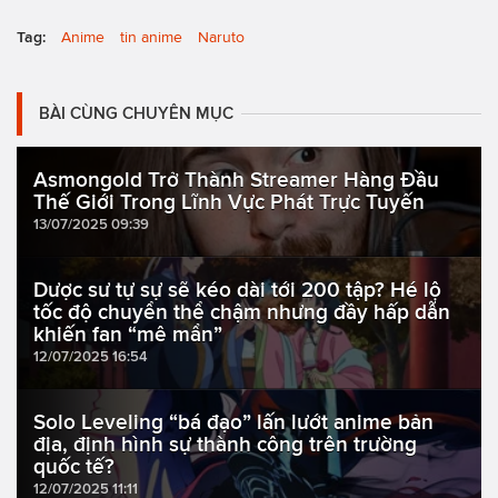
Tag:
Anime
tin anime
Naruto
BÀI CÙNG CHUYÊN MỤC
Asmongold Trở Thành Streamer Hàng Đầu
Thế Giới Trong Lĩnh Vực Phát Trực Tuyến
13/07/2025 09:39
Dược sư tự sự sẽ kéo dài tới 200 tập? Hé lộ
tốc độ chuyển thể chậm nhưng đầy hấp dẫn
khiến fan “mê mẩn”
12/07/2025 16:54
Solo Leveling “bá đạo” lấn lướt anime bản
địa, định hình sự thành công trên trường
quốc tế?
12/07/2025 11:11