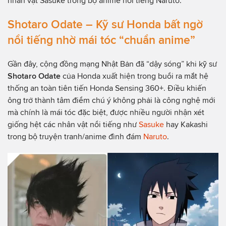
nhân vật Sasuke trong bộ anime nổi tiếng Naruto.
Shotaro Odate – Kỹ sư Honda bất ngờ
nổi tiếng nhờ mái tóc “chuẩn anime”
Gần đây, cộng đồng mạng Nhật Bản đã “dậy sóng” khi kỹ sư
Shotaro Odate
của Honda xuất hiện trong buổi ra mắt hệ
thống an toàn tiên tiến Honda Sensing 360+. Điều khiến
ông trở thành tâm điểm chú ý không phải là công nghệ mới
mà chính là mái tóc đặc biệt, được nhiều người nhận xét
giống hệt các nhân vật nổi tiếng như
Sasuke
hay Kakashi
trong bộ truyện tranh/anime đình đám
Naruto
.