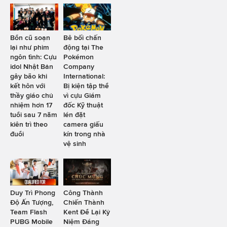
Bổn cũ soạn
Bê bối chấn
lại như phim
động tại The
ngôn tình: Cựu
Pokémon
idol Nhật Bản
Company
gây bão khi
International:
kết hôn với
Bị kiện tập thể
thầy giáo chủ
vì cựu Giám
nhiệm hơn 17
đốc Kỹ thuật
tuổi sau 7 năm
lén đặt
kiên trì theo
camera giấu
đuổi
kín trong nhà
vệ sinh
Duy Trì Phong
Công Thành
Độ Ấn Tượng,
Chiến Thành
Team Flash
Kent Để Lại Kỷ
PUBG Mobile
Niệm Đáng