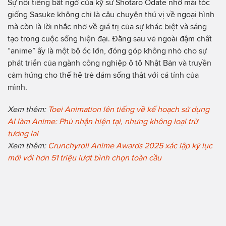
Sự nổi tiếng bất ngờ của kỹ sư Shotaro Odate nhờ mái tóc
giống Sasuke không chỉ là câu chuyện thú vị về ngoại hình
mà còn là lời nhắc nhở về giá trị của sự khác biệt và sáng
tạo trong cuộc sống hiện đại. Đằng sau vẻ ngoài đậm chất
“anime” ấy là một bộ óc lớn, đóng góp không nhỏ cho sự
phát triển của ngành công nghiệp ô tô Nhật Bản và truyền
cảm hứng cho thế hệ trẻ dám sống thật với cá tính của
mình.
Xem thêm:
Toei Animation lên tiếng về kế hoạch sử dụng
AI làm Anime: Phủ nhận hiện tại, nhưng không loại trừ
tương lai
Xem thêm:
Crunchyroll Anime Awards 2025 xác lập kỷ lục
mới với hơn 51 triệu lượt bình chọn toàn cầu