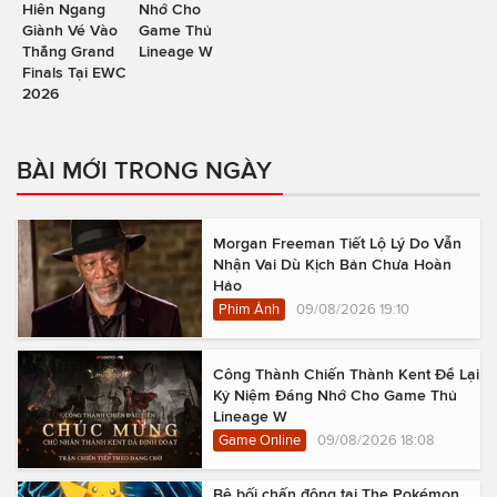
Hiên Ngang
Nhớ Cho
Giành Vé Vào
Game Thủ
Thẳng Grand
Lineage W
Finals Tại EWC
2026
BÀI MỚI TRONG NGÀY
Morgan Freeman Tiết Lộ Lý Do Vẫn
Nhận Vai Dù Kịch Bản Chưa Hoàn
Hảo
Phim Ảnh
09/08/2026 19:10
Công Thành Chiến Thành Kent Để Lại
Kỷ Niệm Đáng Nhớ Cho Game Thủ
Lineage W
Game Online
09/08/2026 18:08
Bê bối chấn động tại The Pokémon