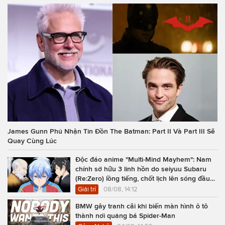
James Gunn Phủ Nhận Tin Đồn The Batman: Part II Và Part III Sẽ
Quay Cùng Lúc
Độc đáo anime "Multi-Mind Mayhem": Nam
chính sở hữu 3 linh hồn do seiyuu Subaru
(Re:Zero) lồng tiếng, chốt lịch lên sóng đầu
năm 2027
Giải trí
08/08, 14:12
BMW gây tranh cãi khi biến màn hình ô tô
thành nơi quảng bá Spider-Man