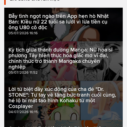
Bẫy tình ngọt ngào trên App hẹn hò Nhật
Bản: Kiều nữ 22 tuổi sa lưới vì lừa tiền cụ
ông U80 cô độc
05/07/2026 16:16
Kỳ tích giữa thánh đường Manga: Nữ họa sĩ
phương Tây hiện thực hóa giấc mơ vĩ đại,
chính thức trở thành Mangaka chuyên
nghiệp
05/07/2026 11:52
Lời từ biệt đầy xúc động của cha đẻ "Dr.
STONE": Tự tay vẽ tặng bức tranh cuối cùng,
hé lộ bí mật tạo hình Kohaku từ một
Cosplayer
04/07/2026 16:15