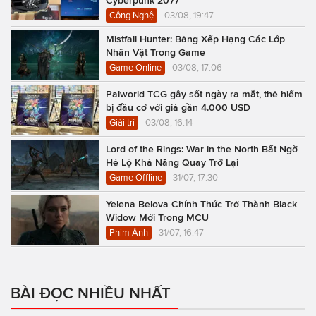
Cyberpunk 2077
Công Nghệ
03/08, 19:47
Mistfall Hunter: Bảng Xếp Hạng Các Lớp
Nhân Vật Trong Game
Game Online
03/08, 17:06
Palworld TCG gây sốt ngày ra mắt, thẻ hiếm
bị đầu cơ với giá gần 4.000 USD
Giải trí
03/08, 16:14
Lord of the Rings: War in the North Bất Ngờ
Hé Lộ Khả Năng Quay Trở Lại
Game Offline
31/07, 17:30
Yelena Belova Chính Thức Trở Thành Black
Widow Mới Trong MCU
Phim Ảnh
31/07, 16:47
BÀI ĐỌC NHIỀU NHẤT