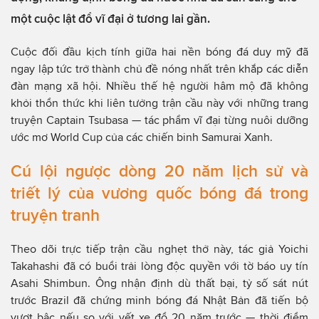
một cuộc lật đổ vĩ đại ở tương lai gần.
Cuộc đối đầu kịch tính giữa hai nền bóng đá duy mỹ đã
ngay lập tức trở thành chủ đề nóng nhất trên khắp các diễn
đàn mạng xã hội. Nhiều thế hệ người hâm mộ đã không
khỏi thổn thức khi liên tưởng trận cầu này với những trang
truyện Captain Tsubasa — tác phẩm vĩ đại từng nuôi dưỡng
ước mơ World Cup của các chiến binh Samurai Xanh.
Cú lội ngược dòng 20 năm lịch sử và
triết lý của vương quốc bóng đá trong
truyện tranh
Theo dõi trực tiếp trận cầu nghẹt thở này, tác giả Yoichi
Takahashi đã có buổi trải lòng độc quyền với tờ báo uy tín
Asahi Shimbun. Ông nhận định dù thất bại, tỷ số sát nút
trước Brazil đã chứng minh bóng đá Nhật Bản đã tiến bộ
vượt bậc nếu so với vết xe đổ 20 năm trước — thời điểm