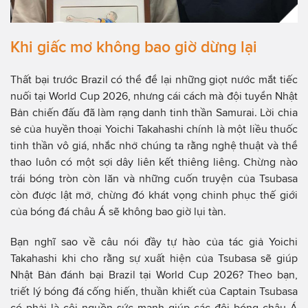
Khi giấc mơ không bao giờ dừng lại
Thất bại trước Brazil có thể để lại những giọt nước mắt tiếc
nuối tại World Cup 2026, nhưng cái cách mà đội tuyển Nhật
Bản chiến đấu đã làm rạng danh tinh thần Samurai. Lời chia
sẻ của huyền thoại Yoichi Takahashi chính là một liều thuốc
tinh thần vô giá, nhắc nhở chúng ta rằng nghệ thuật và thể
thao luôn có một sợi dây liên kết thiêng liêng. Chừng nào
trái bóng tròn còn lăn và những cuốn truyện của Tsubasa
còn được lật mở, chừng đó khát vọng chinh phục thế giới
của bóng đá châu Á sẽ không bao giờ lụi tàn.
Bạn nghĩ sao về câu nói đầy tự hào của tác giả Yoichi
Takahashi khi cho rằng sự xuất hiện của Tsubasa sẽ giúp
Nhật Bản đánh bại Brazil tại World Cup 2026? Theo bạn,
triết lý bóng đá cống hiến, thuần khiết của Captain Tsubasa
có phải là cội nguồn sức mạnh giúp các đội bóng châu Á