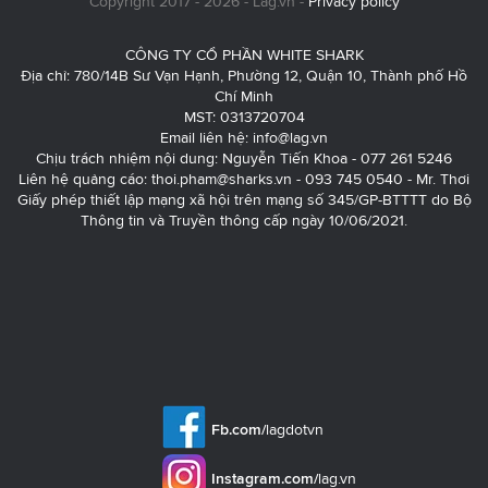
Copyright 2017 - 2026 - Lag.vn -
Privacy policy
CÔNG TY CỔ PHẦN WHITE SHARK
Địa chỉ: 780/14B Sư Vạn Hạnh, Phường 12, Quận 10, Thành phố Hồ
Chí Minh
MST: 0313720704
Email liên hệ:
info@lag.vn
Chịu trách nhiệm nội dung: Nguyễn Tiến Khoa - 077 261 5246
Liên hệ quảng cáo:
thoi.pham@sharks.vn
- 093 745 0540 - Mr. Thơi
Giấy phép thiết lập mạng xã hội trên mạng số 345/GP-BTTTT do Bộ
Thông tin và Truyền thông cấp ngày 10/06/2021.
Fb.com/
lagdotvn
Instagram.com/
lag.vn