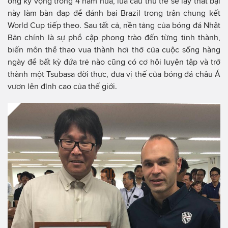
ông kỳ vọng trong 4 năm nữa, lứa cầu thủ trẻ sẽ lấy thất bại
này làm bàn đạp để đánh bại Brazil trong trận chung kết
World Cup tiếp theo. Sau tất cả, nền tảng của bóng đá Nhật
Bản chính là sự phổ cập phong trào đến từng tỉnh thành,
biến môn thể thao vua thành hơi thở của cuộc sống hàng
ngày để bất kỳ đứa trẻ nào cũng có cơ hội luyện tập và trở
thành một Tsubasa đời thực, đưa vị thế của bóng đá châu Á
vươn lên đỉnh cao của thế giới.