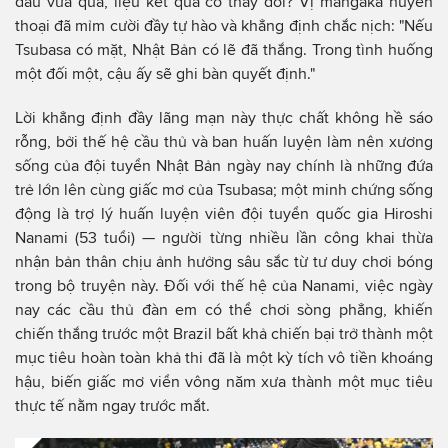
đấu vừa qua, liệu kết quả có thay đổi? Vị mangaka huyền
thoại đã mỉm cười đầy tự hào và khẳng định chắc nịch: "Nếu
Tsubasa có mặt, Nhật Bản có lẽ đã thắng. Trong tình huống
một đối một, cậu ấy sẽ ghi bàn quyết định."
Lời khẳng định đầy lãng mạn này thực chất không hề sáo
rỗng, bởi thế hệ cầu thủ và ban huấn luyện làm nên xương
sống của đội tuyển Nhật Bản ngày nay chính là những đứa
trẻ lớn lên cùng giấc mơ của Tsubasa; một minh chứng sống
động là trợ lý huấn luyện viên đội tuyển quốc gia Hiroshi
Nanami (53 tuổi) — người từng nhiều lần công khai thừa
nhận bản thân chịu ảnh hưởng sâu sắc từ tư duy chơi bóng
trong bộ truyện này. Đối với thế hệ của Nanami, việc ngày
nay các cầu thủ đàn em có thể chơi sòng phẳng, khiến
chiến thắng trước một Brazil bất khả chiến bại trở thành một
mục tiêu hoàn toàn khả thi đã là một kỳ tích vô tiền khoáng
hậu, biến giấc mơ viển vông năm xưa thành một mục tiêu
thực tế nằm ngay trước mắt.