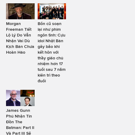
Morgan
Bổn cũ soạn
Freeman Tiết
lại như phim
Lộ Lý Do Vẫn
ngôn tình: Cựu
Nhận Vai Dù
idol Nhật Bản
Kịch Bản Chưa
gây bão khi
Hoàn Hảo
kết hôn với
thầy giáo chủ
nhiệm hơn 17
tuổi sau 7 năm
kiên trì theo
đuổi
James Gunn
Phủ Nhận Tin
Đồn The
Batman: Part II
Và Part III Sẽ