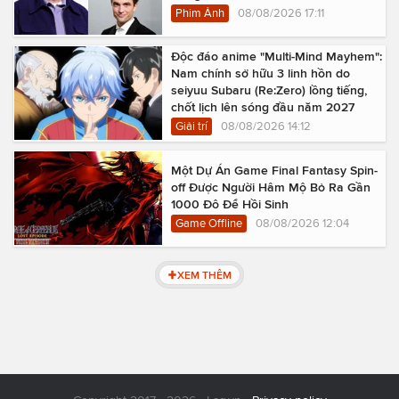
Phim Ảnh
08/08/2026 17:11
Độc đáo anime "Multi-Mind Mayhem":
Nam chính sở hữu 3 linh hồn do
seiyuu Subaru (Re:Zero) lồng tiếng,
chốt lịch lên sóng đầu năm 2027
Giải trí
08/08/2026 14:12
Một Dự Án Game Final Fantasy Spin-
off Được Người Hâm Mộ Bỏ Ra Gần
1000 Đô Để Hồi Sinh
Game Offline
08/08/2026 12:04
XEM THÊM