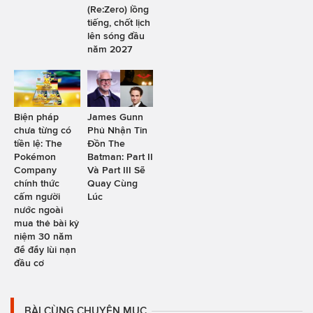
(Re:Zero) lồng
tiếng, chốt lịch
lên sóng đầu
năm 2027
Biện pháp
James Gunn
chưa từng có
Phủ Nhận Tin
tiền lệ: The
Đồn The
Pokémon
Batman: Part II
Company
Và Part III Sẽ
chính thức
Quay Cùng
cấm người
Lúc
nước ngoài
mua thẻ bài kỷ
niệm 30 năm
để đẩy lùi nạn
đầu cơ
BÀI CÙNG CHUYÊN MỤC