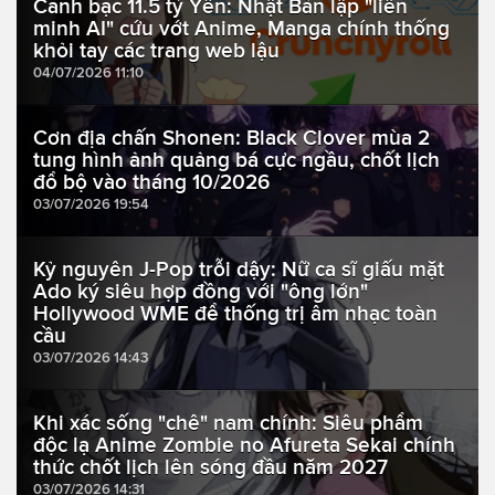
Canh bạc 11.5 tỷ Yên: Nhật Bản lập "liên
minh AI" cứu vớt Anime, Manga chính thống
khỏi tay các trang web lậu
04/07/2026 11:10
Cơn địa chấn Shonen: Black Clover mùa 2
tung hình ảnh quảng bá cực ngầu, chốt lịch
đổ bộ vào tháng 10/2026
03/07/2026 19:54
Kỷ nguyên J-Pop trỗi dậy: Nữ ca sĩ giấu mặt
Ado ký siêu hợp đồng với "ông lớn"
Hollywood WME để thống trị âm nhạc toàn
cầu
03/07/2026 14:43
Khi xác sống "chê" nam chính: Siêu phẩm
độc lạ Anime Zombie no Afureta Sekai chính
thức chốt lịch lên sóng đầu năm 2027
03/07/2026 14:31