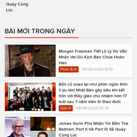
Quay Cùng
Lúc
BÀI MỚI TRONG NGÀY
Morgan Freeman Tiết Lộ Lý Do Vẫn
Nhận Vai Dù Kịch Bản Chưa Hoàn
Hảo
Phim Ảnh
09/08/2026 19:10
Bổn cũ soạn lại như phim ngôn tình:
Cựu idol Nhật Bản gây bão khi kết
hôn với thầy giáo chủ nhiệm hơn 17
tuổi sau 7 năm kiên trì theo đuổi
Giải trí
09/08/2026 09:30
James Gunn Phủ Nhận Tin Đồn The
Batman: Part II Và Part III Sẽ Quay
Cùng Lúc