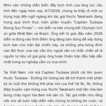
Nhìn vào những diễn biến đầy kịch tính của làng túc cầu
tính đến ngày hôm nay, 6/7/2026, chúng ta thấy rõ một sự
trùng hợp đến ngỡ ngàng khi tác giả Yoichi Takahashi đang
trong quá trình thực hiện phần truyện "Captain Tsubasa
Rising Sun Finals" — nơi diễn ra trận chung kết Olympic lịch
sử giữa Nhật Bản và Brazil. Ông tiết lộ giải đấu năm 2026
diễn ra đúng vào thời điểm ông đang tạm dừng để xây dựng
kịch bản cho trận đại chiến này, và những pha bóng đỉnh
cao đời thực của các cầu thủ ngoài sân cỏ chắc chắn sẽ là
nguồn tư liệu vô giá giúp ông hoàn thiện trận đấu hấp dẫn
nhất trong sự nghiệp cầm cọ của mình.
Tại Việt Nam, nơi mà Captain Tsubasa (dưới cái tên quen
thuộc Tsubasa - Đường tới tương lai) đã trở thành một phần
ký ức tuổi thơ không thể phai mờ của thế hệ 8x, 9x, thông
điệp truyền cảm hứng của Yoichi Takahashi một lần nữa làm
bùng cháy ngọn lửa đam mê sân cỏ. Tác giả nhắn nhủ rằng
ước mơ sẽ luôn tiếp diễn nếu chúng ta không bỏ cuộc, và