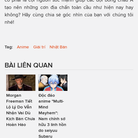
tạo nên những cơn địa chấn toàn cầu như hiện nay hay
không? Hãy cùng chia sẻ góc nhìn của bạn với chúng tôi
nhé!
Tag:
Anime
Giải trí
Nhật Bản
BÀI LIÊN QUAN
Morgan
Độc đáo
Freeman Tiết
anime "Multi-
Lộ Lý Do Vẫn
Mind
Nhận Vai Dù
Mayhem":
Kịch Bản Chưa
Nam chính sở
Hoàn Hảo
hữu 3 linh hồn
do seiyuu
Subaru