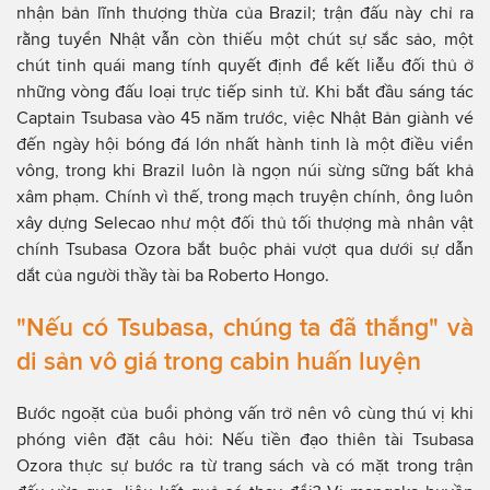
nhận bản lĩnh thượng thừa của Brazil; trận đấu này chỉ ra
rằng tuyển Nhật vẫn còn thiếu một chút sự sắc sảo, một
chút tinh quái mang tính quyết định để kết liễu đối thủ ở
những vòng đấu loại trực tiếp sinh tử. Khi bắt đầu sáng tác
Captain Tsubasa vào 45 năm trước, việc Nhật Bản giành vé
đến ngày hội bóng đá lớn nhất hành tinh là một điều viển
vông, trong khi Brazil luôn là ngọn núi sừng sững bất khả
xâm phạm. Chính vì thế, trong mạch truyện chính, ông luôn
xây dựng Selecao như một đối thủ tối thượng mà nhân vật
chính Tsubasa Ozora bắt buộc phải vượt qua dưới sự dẫn
dắt của người thầy tài ba Roberto Hongo.
"Nếu có Tsubasa, chúng ta đã thắng" và
di sản vô giá trong cabin huấn luyện
Bước ngoặt của buổi phỏng vấn trở nên vô cùng thú vị khi
phóng viên đặt câu hỏi: Nếu tiền đạo thiên tài Tsubasa
Ozora thực sự bước ra từ trang sách và có mặt trong trận