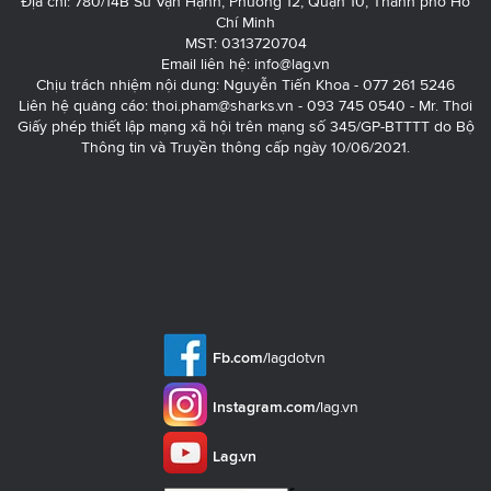
Địa chỉ: 780/14B Sư Vạn Hạnh, Phường 12, Quận 10, Thành phố Hồ
Chí Minh
MST: 0313720704
Email liên hệ:
info@lag.vn
Chịu trách nhiệm nội dung: Nguyễn Tiến Khoa - 077 261 5246
Liên hệ quảng cáo:
thoi.pham@sharks.vn
- 093 745 0540 - Mr. Thơi
Giấy phép thiết lập mạng xã hội trên mạng số 345/GP-BTTTT do Bộ
Thông tin và Truyền thông cấp ngày 10/06/2021.
Fb.com/
lagdotvn
Instagram.com/
lag.vn
Lag.vn