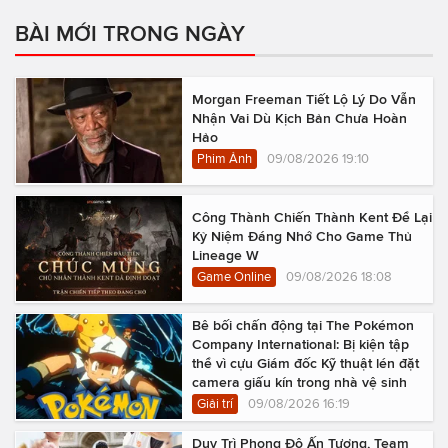
BÀI MỚI TRONG NGÀY
Morgan Freeman Tiết Lộ Lý Do Vẫn
Nhận Vai Dù Kịch Bản Chưa Hoàn
Hảo
Phim Ảnh
09/08/2026 19:10
Công Thành Chiến Thành Kent Để Lại
Kỷ Niệm Đáng Nhớ Cho Game Thủ
Lineage W
Game Online
09/08/2026 18:08
Bê bối chấn động tại The Pokémon
Company International: Bị kiện tập
thể vì cựu Giám đốc Kỹ thuật lén đặt
camera giấu kín trong nhà vệ sinh
Giải trí
09/08/2026 16:19
Duy Trì Phong Độ Ấn Tượng, Team