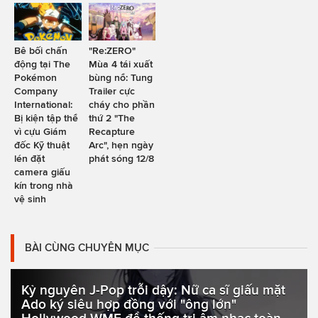
Bê bối chấn
"Re:ZERO"
động tại The
Mùa 4 tái xuất
Pokémon
bùng nổ: Tung
Company
Trailer cực
International:
cháy cho phần
Bị kiện tập thể
thứ 2 "The
vì cựu Giám
Recapture
đốc Kỹ thuật
Arc", hẹn ngày
lén đặt
phát sóng 12/8
camera giấu
kín trong nhà
vệ sinh
BÀI CÙNG CHUYÊN MỤC
Kỷ nguyên J-Pop trỗi dậy: Nữ ca sĩ giấu mặt
Ado ký siêu hợp đồng với "ông lớn"