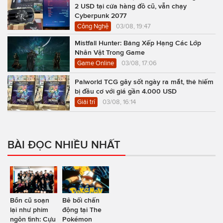
2 USD tại cửa hàng đồ cũ, vẫn chạy
Cyberpunk 2077
Công Nghệ
03/08, 19:47
Mistfall Hunter: Bảng Xếp Hạng Các Lớp
Nhân Vật Trong Game
Game Online
03/08, 17:06
Palworld TCG gây sốt ngày ra mắt, thẻ hiếm
bị đầu cơ với giá gần 4.000 USD
Giải trí
03/08, 16:14
BÀI ĐỌC NHIỀU NHẤT
Bổn cũ soạn
Bê bối chấn
lại như phim
động tại The
ngôn tình: Cựu
Pokémon