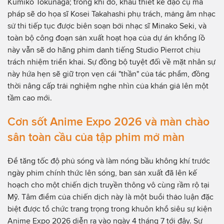
Kumiko Tokunaga; trong khi đó, khâu thiết kế đạo cụ ma
pháp sẽ do họa sĩ Kosei Takahashi phụ trách, mảng âm nhạc
sử thi tiếp tục được biên soạn bởi nhạc sĩ Minako Seki, và
toàn bộ công đoạn sản xuất hoạt họa của dự án khổng lồ
này vẫn sẽ do hãng phim danh tiếng Studio Pierrot chịu
trách nhiệm triển khai. Sự đồng bộ tuyệt đối về mặt nhân sự
này hứa hẹn sẽ giữ trọn vẹn cái "thần" của tác phẩm, đồng
thời nâng cấp trải nghiệm nghe nhìn của khán giả lên một
tầm cao mới.
Cơn sốt Anime Expo 2026 và màn chào
sân toàn cầu của tập phim mở màn
Để tăng tốc độ phủ sóng và làm nóng bầu không khí trước
ngày phim chính thức lên sóng, ban sản xuất đã lên kế
hoạch cho một chiến dịch truyền thông vô cùng rầm rộ tại
Mỹ. Tâm điểm của chiến dịch này là một buổi thảo luận đặc
biệt được tổ chức trang trọng trong khuôn khổ siêu sự kiện
Anime Expo 2026 diễn ra vào ngày 4 tháng 7 tới đây. Sự