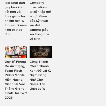
idol Nhật Bản
Company
gây bão khi
International:
kết hôn với
Bị kiện tập thể
thầy giáo chủ
vì cựu Giám
nhiệm hơn 17
đốc Kỹ thuật
tuổi sau 7 năm
lén đặt
kiên trì theo
camera giấu
đuổi
kín trong nhà
vệ sinh
Duy Trì Phong
Công Thành
Độ Ấn Tượng,
Chiến Thành
Team Flash
Kent Để Lại Kỷ
PUBG Mobile
Niệm Đáng
Hiên Ngang
Nhớ Cho
Giành Vé Vào
Game Thủ
Thẳng Grand
Lineage W
Finals Tại EWC
2026