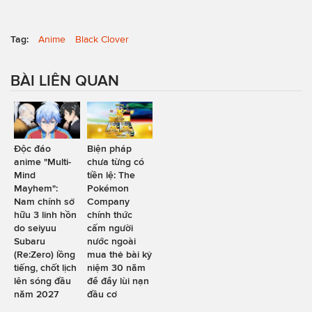
Tag:
Anime
Black Clover
BÀI LIÊN QUAN
Độc đáo
Biện pháp
anime "Multi-
chưa từng có
Mind
tiền lệ: The
Mayhem":
Pokémon
Nam chính sở
Company
hữu 3 linh hồn
chính thức
do seiyuu
cấm người
Subaru
nước ngoài
(Re:Zero) lồng
mua thẻ bài kỷ
tiếng, chốt lịch
niệm 30 năm
lên sóng đầu
để đẩy lùi nạn
năm 2027
đầu cơ