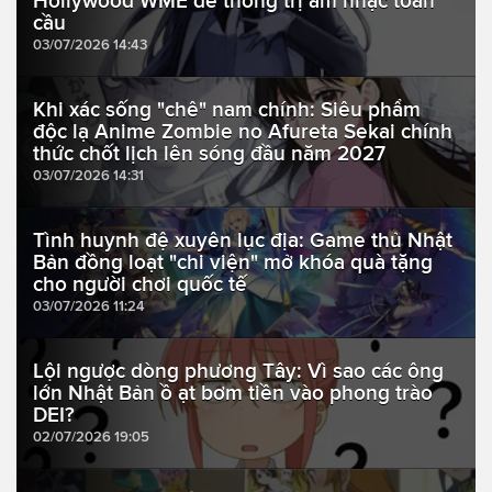
Hollywood WME để thống trị âm nhạc toàn
cầu
03/07/2026 14:43
Khi xác sống "chê" nam chính: Siêu phẩm
độc lạ Anime Zombie no Afureta Sekai chính
thức chốt lịch lên sóng đầu năm 2027
03/07/2026 14:31
Tình huynh đệ xuyên lục địa: Game thủ Nhật
Bản đồng loạt "chi viện" mở khóa quà tặng
cho người chơi quốc tế
03/07/2026 11:24
Lội ngược dòng phương Tây: Vì sao các ông
lớn Nhật Bản ồ ạt bơm tiền vào phong trào
DEI?
02/07/2026 19:05