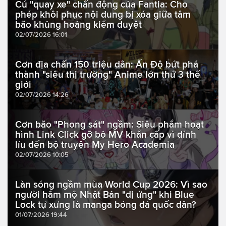
Cú "quay xe" chấn động của Fantia: Cho
phép khôi phục nội dung bị xóa giữa tâm
bão khủng hoảng kiểm duyệt
02/07/2026 16:01
Cơn địa chấn 150 triệu dân: Ấn Độ bứt phá
thành "siêu thị trường" Anime lớn thứ 3 thế
giới
02/07/2026 14:26
Cơn bão "Phong sát" ngầm: Siêu phẩm hoạt
hình Link Click gỡ bỏ MV khẩn cấp vì dính
líu đến bộ truyện My Hero Academia
02/07/2026 10:05
Làn sóng ngầm mùa World Cup 2026: Vì sao
người hâm mộ Nhật Bản "dị ứng" khi Blue
Lock tự xưng là manga bóng đá quốc dân?
01/07/2026 19:44