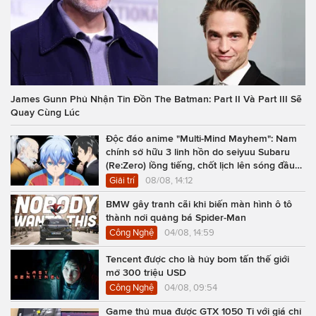
James Gunn Phủ Nhận Tin Đồn The Batman: Part II Và Part III Sẽ
Quay Cùng Lúc
Độc đáo anime "Multi-Mind Mayhem": Nam
chính sở hữu 3 linh hồn do seiyuu Subaru
(Re:Zero) lồng tiếng, chốt lịch lên sóng đầu
năm 2027
Giải trí
08/08, 14:12
BMW gây tranh cãi khi biến màn hình ô tô
thành nơi quảng bá Spider-Man
Công Nghệ
04/08, 14:59
Tencent được cho là hủy bom tấn thế giới
mở 300 triệu USD
Công Nghệ
04/08, 09:54
Game thủ mua được GTX 1050 Ti với giá chỉ