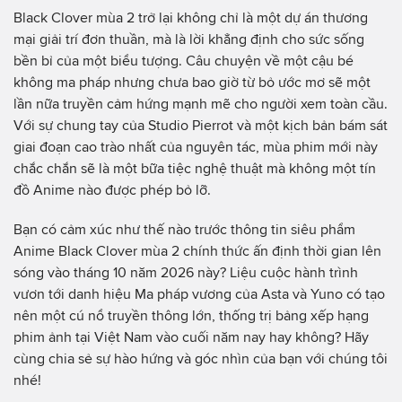
Black Clover mùa 2 trở lại không chỉ là một dự án thương
mại giải trí đơn thuần, mà là lời khẳng định cho sức sống
bền bỉ của một biểu tượng. Câu chuyện về một cậu bé
không ma pháp nhưng chưa bao giờ từ bỏ ước mơ sẽ một
lần nữa truyền cảm hứng mạnh mẽ cho người xem toàn cầu.
Với sự chung tay của Studio Pierrot và một kịch bản bám sát
giai đoạn cao trào nhất của nguyên tác, mùa phim mới này
chắc chắn sẽ là một bữa tiệc nghệ thuật mà không một tín
đồ Anime nào được phép bỏ lỡ.
Bạn có cảm xúc như thế nào trước thông tin siêu phẩm
Anime Black Clover mùa 2 chính thức ấn định thời gian lên
sóng vào tháng 10 năm 2026 này? Liệu cuộc hành trình
vươn tới danh hiệu Ma pháp vương của Asta và Yuno có tạo
nên một cú nổ truyền thông lớn, thống trị bảng xếp hạng
phim ảnh tại Việt Nam vào cuối năm nay hay không? Hãy
cùng chia sẻ sự hào hứng và góc nhìn của bạn với chúng tôi
nhé!