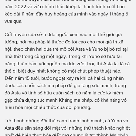
năm 2022 và vừa chính thức khép lại hành trình xuất bản
kéo dài 11 năm đầy huy hoàng của mình vào ngày 1 tháng 5
vừa qua.
Cốt truyện của sê-ri đưa người xem vào một thế giới giả
tưởng, nơi ma pháp là thước đo tối cao cho mọi giá trị xã
hội, theo chân hai đứa trẻ mồ côi Asta và Yuno bị bỏ rơi tại
nhà thờ trong cùng một ngày. Trong khi Yuno sở hữu tài
năng thiên bẩm với nguồn ma lực vượt trội, thì Asta lại là cá
thể dị biệt duy nhất không có một chút phép thuật nào.
Đến năm 15 tuổi, bước ngoặt xảy ra khi cả hai cùng nhận
được các cuốn sách ma pháp để gia tăng sức mạnh, trong
đó Asta vô tình sở hữu cuốn sách cỏ năm lá cực kỳ hiếm
gặp chứa đựng sức mạnh Kháng ma pháp, có khả năng vô
hiệu hóa mọi chiêu thức của đối phương.
Trở thành những đối thủ cạnh tranh lành mạnh, cả Yuno và
Asta đều sẵn sàng đối mặt với những thử thách khắc nghiệt
nhất để hiện thực hóa giấc mơ chung là trở thành Ma pháp