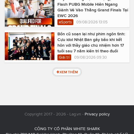
Flash PUBG Mobile Hiên Ngang
Giành Vé Vào Thẳng Grand Finals Tại
EWC 2026
eSports
09/08/2026 13:05
Bổn cũ soạn lại như phim ngôn tình:
Cựu idol Nhật Bản gây bão khi kết
hôn với thầy giáo chủ nhiệm hơn 17
tuổi sau 7 năm kiên trì theo đuổi
Giải trí
09/08/2026 09:30
XEM THÊM
Copyright 2017 - 2026 - Lag.vn -
Privacy policy
CÔNG TY CỔ PHẦN WHITE SHARK