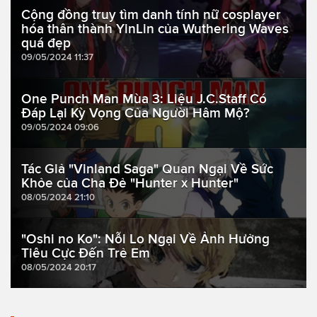
Cộng đồng truy tìm danh tính nữ cosplayer
hóa thân thành YinLin của Wuthering Waves
quá đẹp
09/05/2024 11:37
One Punch Man Mùa 3: Liệu J.C.Staff Có
Đáp Lại Kỳ Vọng Của Người Hâm Mộ?
09/05/2024 09:06
Tác Giả "Vinland Saga" Quan Ngại Về Sức
Khỏe của Cha Đẻ "Hunter x Hunter"
08/05/2024 21:10
"Oshi no Ko": Nỗi Lo Ngại Về Ảnh Hưởng
Tiêu Cực Đến Trẻ Em
08/05/2024 20:17