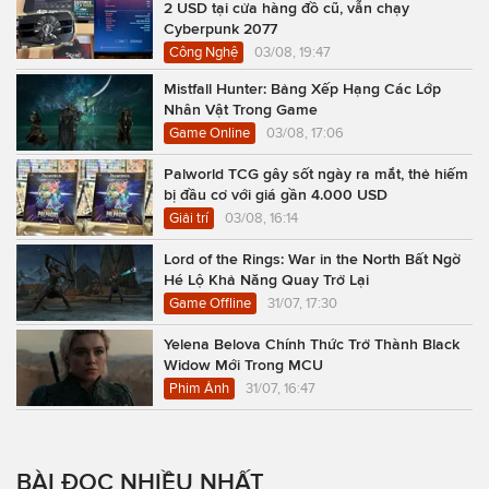
2 USD tại cửa hàng đồ cũ, vẫn chạy
Cyberpunk 2077
Công Nghệ
03/08, 19:47
Mistfall Hunter: Bảng Xếp Hạng Các Lớp
Nhân Vật Trong Game
Game Online
03/08, 17:06
Palworld TCG gây sốt ngày ra mắt, thẻ hiếm
bị đầu cơ với giá gần 4.000 USD
Giải trí
03/08, 16:14
Lord of the Rings: War in the North Bất Ngờ
Hé Lộ Khả Năng Quay Trở Lại
Game Offline
31/07, 17:30
Yelena Belova Chính Thức Trở Thành Black
Widow Mới Trong MCU
Phim Ảnh
31/07, 16:47
BÀI ĐỌC NHIỀU NHẤT