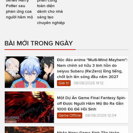
series Harry
phần cứng
Potter sau
toàn diện
phản ứng của
dành cho nhà
người hâm mộ
sáng tạo
chuyên nghiệp
BÀI MỚI TRONG NGÀY
Độc đáo anime "Multi-Mind Mayhem":
Nam chính sở hữu 3 linh hồn do
seiyuu Subaru (Re:Zero) lồng tiếng,
chốt lịch lên sóng đầu năm 2027
Giải trí
08/08/2026 14:12
Một Dự Án Game Final Fantasy Spin-
off Được Người Hâm Mộ Bỏ Ra Gần
1000 Đô Để Hồi Sinh
Game Offline
08/08/2026 12:04
Nhận Ngay Game Sinh Tồn Hoàn