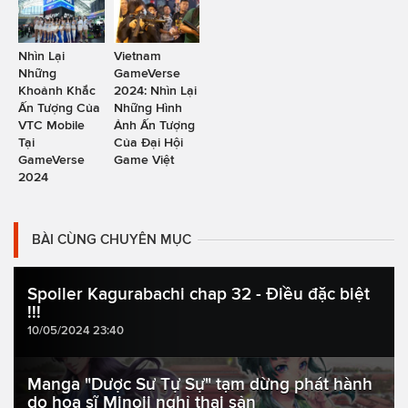
Nhìn Lại
Vietnam
Những
GameVerse
Khoảnh Khắc
2024: Nhìn Lại
Ấn Tượng Của
Những Hình
VTC Mobile
Ảnh Ấn Tượng
Tại
Của Đại Hội
GameVerse
Game Việt
2024
BÀI CÙNG CHUYÊN MỤC
Spoiler Kagurabachi chap 32 - Điều đặc biệt
!!!
10/05/2024 23:40
Manga "Dược Sư Tự Sự" tạm dừng phát hành
do họa sĩ Minoji nghỉ thai sản