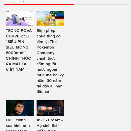
TECNO POVA
Biện pháp
CURVE 2 5G
chưa từng có
“SIÊU PIN
tiền lệ: The
SIÊU MỎNG
Pokémon
8000mAh”
Company
CHÍNH THỨC
chính thức
RA MẮT TẠI
cấm người
VIỆT NAM
nước ngoài
mua thẻ bài kỷ
niệm 30 năm
để đẩy lùi nạn
đầu cơ
HBO chỉnh
ASUS ProArt –
sửa hình ảnh
Hệ sinh thái