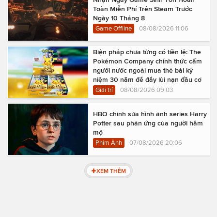
Toàn Miễn Phí Trên Steam Trước
Ngày 10 Tháng 8
Game Offline
08/08/2026 11:06
Biện pháp chưa từng có tiền lệ: The
Pokémon Company chính thức cấm
người nước ngoài mua thẻ bài kỷ
niệm 30 năm để đẩy lùi nạn đầu cơ
Giải trí
08/08/2026 09:03
HBO chỉnh sửa hình ảnh series Harry
Potter sau phản ứng của người hâm
mộ
Phim Ảnh
07/08/2026 20:06
XEM THÊM