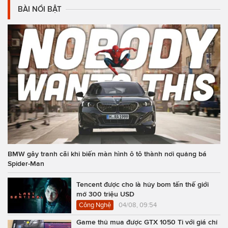
BÀI NỔI BẬT
BMW gây tranh cãi khi biến màn hình ô tô thành nơi quảng bá
Spider-Man
Tencent được cho là hủy bom tấn thế giới
mở 300 triệu USD
Công Nghệ
04/08, 09:54
Game thủ mua được GTX 1050 Ti với giá chỉ