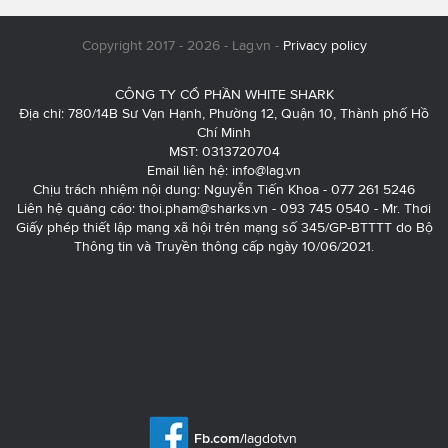
Copyright 2017 - 2026 - Lag.vn -
Privacy policy
CÔNG TY CỔ PHẦN WHITE SHARK
Địa chỉ: 780/14B Sư Vạn Hạnh, Phường 12, Quận 10, Thành phố Hồ
Chí Minh
MST: 0313720704
Email liên hệ:
info@lag.vn
Chịu trách nhiệm nội dung: Nguyễn Tiến Khoa - 077 261 5246
Liên hệ quảng cáo:
thoi.pham@sharks.vn
- 093 745 0540 - Mr. Thơi
Giấy phép thiết lập mạng xã hội trên mạng số 345/GP-BTTTT do Bộ
Thông tin và Truyền thông cấp ngày 10/06/2021.
Fb.com/
lagdotvn