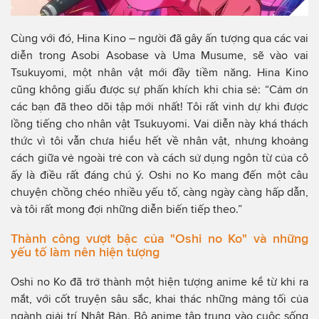
Cùng với đó, Hina Kino – người đã gây ấn tượng qua các vai
diễn trong Asobi Asobase và Uma Musume, sẽ vào vai
Tsukuyomi, một nhân vật mới đầy tiềm năng. Hina Kino
cũng không giấu được sự phấn khích khi chia sẻ: “Cảm ơn
các bạn đã theo dõi tập mới nhất! Tôi rất vinh dự khi được
lồng tiếng cho nhân vật Tsukuyomi. Vai diễn này khá thách
thức vì tôi vẫn chưa hiểu hết về nhân vật, nhưng khoảng
cách giữa vẻ ngoài trẻ con và cách sử dụng ngôn từ của cô
ấy là điều rất đáng chú ý. Oshi no Ko mang đến một câu
chuyện chồng chéo nhiều yếu tố, càng ngày càng hấp dẫn,
và tôi rất mong đợi những diễn biến tiếp theo.”
Thành công vượt bậc của "Oshi no Ko" và những
yếu tố làm nên hiện tượng
Oshi no Ko đã trở thành một hiện tượng anime kể từ khi ra
mắt, với cốt truyện sâu sắc, khai thác những mảng tối của
ngành giải trí Nhật Bản. Bộ anime tập trung vào cuộc sống