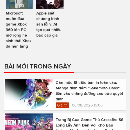
Microsoft
Apple siết
muốn đưa
chương trình
game Xbox
săn lỗi vì AI
360 lên PC,
tạo quá nhiều
mở rộng hệ
báo cáo giả
sinh thái Xbox
đa nền tảng
BÀI MỚI TRONG NGÀY
Cán mốc 18 triệu bản in toàn cầu:
Manga đình đám "Sakamoto Days"
tiến vào chặng đường cao trào quyết
định
Giải trí
06/08/2026 15:06
Trang Bị Của Game Thủ Crossfire Sẽ
Lộng Lẫy Ánh Đèn Với Kho Báu