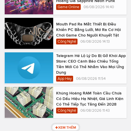
Hoàng Gia Sapphire Neon Punk
Game Online
06/08/2026 14:40
Mouth Pad Ra Mắt: Thiết Bị Điều
Khiển PC Bằng Lưỡi, Mở Ra Cơ Hội
Chơi Game Cho Người Khuyết Tật
Công Nghệ
06/08/2026 14:13
Telegram Hé Lộ Lý Do Bị Gỡ Khỏi App
Store: CEO Cảnh Báo Chiêu Tống
Tiền Mới Có Thể Nhắm Vào Mọi Ứng
Dụng
App Hay
06/08/2026 11:54
Khủng Hoảng RAM Toàn Cầu Chưa
Có Dấu Hiệu Hạ Nhiệt, Giá Linh Kiện
Có Thể Tiếp Tục Tăng Đến 2028
Công Nghệ
06/08/2026 11:43
XEM THÊM