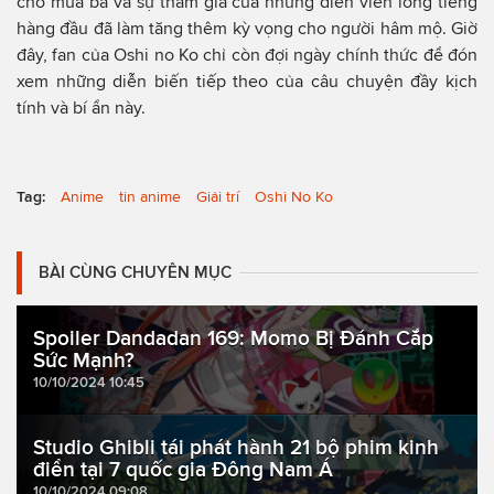
cho mùa ba và sự tham gia của những diễn viên lồng tiếng
hàng đầu đã làm tăng thêm kỳ vọng cho người hâm mộ. Giờ
đây, fan của Oshi no Ko chỉ còn đợi ngày chính thức để đón
xem những diễn biến tiếp theo của câu chuyện đầy kịch
tính và bí ẩn này.
Tag:
Anime
tin anime
Giải trí
Oshi No Ko
BÀI CÙNG CHUYÊN MỤC
Spoiler Dandadan 169: Momo Bị Đánh Cắp
Sức Mạnh?
10/10/2024 10:45
Studio Ghibli tái phát hành 21 bộ phim kinh
điển tại 7 quốc gia Đông Nam Á
10/10/2024 09:08