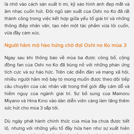
là nhờ vào cách sản xuất tỉ mỉ, kỹ xảo hình ảnh đẹp mắt và
âm nhạc cuốn hút. Đội ngũ sản xuất của Oshi no Ko đã rất
thành công trong việc kết hợp giữa yếu tố giải trí và những
thông điệp nhân văn, tạo nên một tác phẩm vừa lôi cuốn,
vừa đầy cảm xúc.
Người hâm mộ hào hứng chờ đợi Oshi no Ko mùa 3
Ngay sau khi thông báo về mùa ba được công bố, cộng
đồng fan của Oshi no Ko đã bùng nổ với những phản ứng
tích cực và sự háo hức. Trên các diễn đàn và mạng xã hội,
nhiều người hâm mộ bày tỏ mong muốn được theo dõi tiếp
câu chuyện của các nhân vật trong thế giới đầy cám dỗ và
hiểm nguy của ngành giải trí. Sự bổ sung của Mamoru
Miyano và Hina Kino vào dàn diễn viên càng làm tăng thêm
sức hút cho mùa 3 sắp tới.
Dù ngày phát hành chính thức của mùa ba chưa được tiết
lộ, nhưng với những yếu tố đầy hứa hẹn như sự xuất hiện