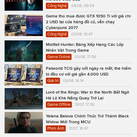
Công Nghệ
04/08, 09:54
Game thủ mua được GTX 1050 Ti với giá chỉ
2 USD tại cửa hàng đồ cũ, vẫn chạy
Cyberpunk 2077
Công Nghệ
03/08, 19:47
Mistfall Hunter: Bảng Xếp Hạng Các Lớp
Nhân Vật Trong Game
Game Online
03/08, 17:06
Palworld TCG gây sốt ngày ra mắt, thẻ hiếm
bị đầu cơ với giá gần 4.000 USD
Giải trí
03/08, 16:14
Lord of the Rings: War in the North Bất Ngờ
Hé Lộ Khả Năng Quay Trở Lại
Game Offline
31/07, 17:30
Yelena Belova Chính Thức Trở Thành Black
Widow Mới Trong MCU
Phim Ảnh
31/07, 16:47