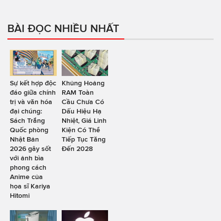
BÀI ĐỌC NHIỀU NHẤT
Sự kết hợp độc
Khủng Hoảng
đáo giữa chính
RAM Toàn
trị và văn hóa
Cầu Chưa Có
đại chúng:
Dấu Hiệu Hạ
Sách Trắng
Nhiệt, Giá Linh
Quốc phòng
Kiện Có Thể
Nhật Bản
Tiếp Tục Tăng
2026 gây sốt
Đến 2028
với ảnh bìa
phong cách
Anime của
họa sĩ Kariya
Hitomi