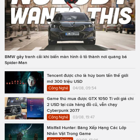
BMW gây tranh cãi khi biến màn hình ô tô thành nơi quảng bá
Spider-Man
Tencent được cho là hủy bom tấn thế giới
mở 300 triệu USD
Công Nghệ
04/08, 09:54
Game thủ mua được GTX 1050 Ti với giá chỉ
2 USD tại cửa hàng đồ cũ, vẫn chạy
Cyberpunk 2077
Công Nghệ
03/08, 19:47
Mistfall Hunter: Bảng Xếp Hạng Các Lớp
Nhân Vật Trong Game