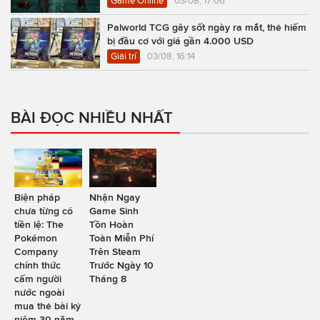
Game Online
03/08, 17:06
Palworld TCG gây sốt ngày ra mắt, thẻ hiếm
bị đầu cơ với giá gần 4.000 USD
Giải trí
03/08, 16:14
BÀI ĐỌC NHIỀU NHẤT
Biện pháp
Nhận Ngay
chưa từng có
Game Sinh
tiền lệ: The
Tồn Hoàn
Pokémon
Toàn Miễn Phí
Company
Trên Steam
chính thức
Trước Ngày 10
cấm người
Tháng 8
nước ngoài
mua thẻ bài kỷ
niệm 30 năm