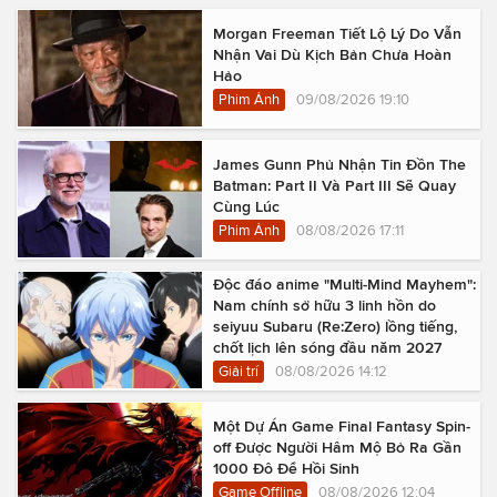
Morgan Freeman Tiết Lộ Lý Do Vẫn
Nhận Vai Dù Kịch Bản Chưa Hoàn
Hảo
Phim Ảnh
09/08/2026 19:10
James Gunn Phủ Nhận Tin Đồn The
Batman: Part II Và Part III Sẽ Quay
Cùng Lúc
Phim Ảnh
08/08/2026 17:11
Độc đáo anime "Multi-Mind Mayhem":
Nam chính sở hữu 3 linh hồn do
seiyuu Subaru (Re:Zero) lồng tiếng,
chốt lịch lên sóng đầu năm 2027
Giải trí
08/08/2026 14:12
Một Dự Án Game Final Fantasy Spin-
off Được Người Hâm Mộ Bỏ Ra Gần
1000 Đô Để Hồi Sinh
Game Offline
08/08/2026 12:04