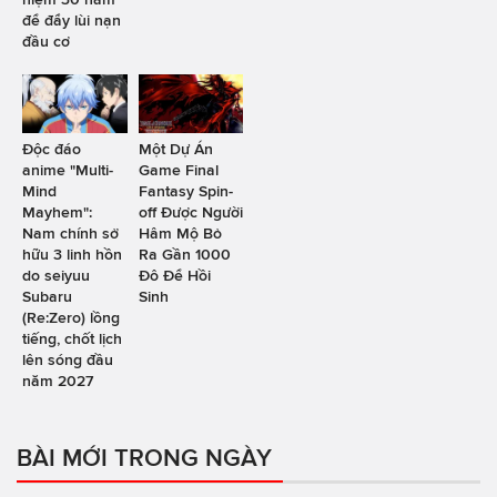
để đẩy lùi nạn
đầu cơ
Độc đáo
Một Dự Án
anime "Multi-
Game Final
Mind
Fantasy Spin-
Mayhem":
off Được Người
Nam chính sở
Hâm Mộ Bỏ
hữu 3 linh hồn
Ra Gần 1000
do seiyuu
Đô Để Hồi
Subaru
Sinh
(Re:Zero) lồng
tiếng, chốt lịch
lên sóng đầu
năm 2027
BÀI MỚI TRONG NGÀY