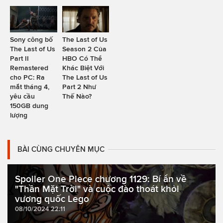
Sony công bố
The Last of Us
The Last of Us
Season 2 Của
Part II
HBO Có Thể
Remastered
Khác Biệt Với
cho PC: Ra
The Last of Us
mắt tháng 4,
Part 2 Như
yêu cầu
Thế Nào?
150GB dung
lượng
BÀI CÙNG CHUYÊN MỤC
Spoiler One Piece chương 1129: Bí ẩn về
"Thần Mặt Trời" và cuộc đào thoát khỏi
vương quốc Lego
08/10/2024 22:11