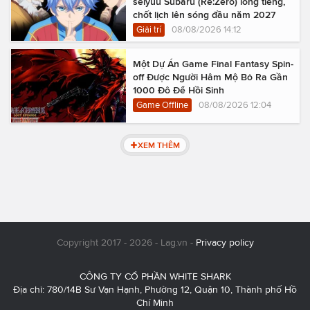
seiyuu Subaru (Re:Zero) lồng tiếng,
chốt lịch lên sóng đầu năm 2027
Giải trí
08/08/2026 14:12
Một Dự Án Game Final Fantasy Spin-
off Được Người Hâm Mộ Bỏ Ra Gần
1000 Đô Để Hồi Sinh
Game Offline
08/08/2026 12:04
XEM THÊM
Copyright 2017 - 2026 - Lag.vn -
Privacy policy
CÔNG TY CỔ PHẦN WHITE SHARK
Địa chỉ: 780/14B Sư Vạn Hạnh, Phường 12, Quận 10, Thành phố Hồ
Chí Minh