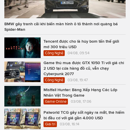
BMW gây tranh cãi khi biến màn hình ô tô thành nơi quảng bá
Spider-Man
Tencent được cho là hủy bom tấn thế giới
mở 300 triệu USD
Công Nghệ
04/08, 09:54
Game thủ mua được GTX 1050 Ti với giá chỉ
2 USD tại cửa hàng đồ cũ, vẫn chạy
Cyberpunk 2077
Công Nghệ
03/08, 19:47
Mistfall Hunter: Bảng Xếp Hạng Các Lớp
Nhân Vật Trong Game
Game Online
03/08, 17:06
Palworld TCG gây sốt ngày ra mắt, thẻ hiếm
bị đầu cơ với giá gần 4.000 USD
Giải trí
03/08, 16:14