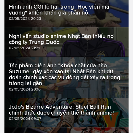
Hình ảnh CGI tệ hại trong "Học viện ma
vương" khiến khán giả phẫn nộ
03/05/2024 20:23
Nghi vấn studio anime Nhật Bản thiếu nợ
công ty Trung Quốc
02/05/2024 21:21
Tác phẩm điện ảnh "Khóa chặt cửa nào
Suzume" gây xôn xao tại Nhật Bản khi dự
đoán chính xác các vụ động đất xảy ra trong
tương lai gần
02/05/2024 20:16
JoJo's Bizarre Adventure: Steel Ball Run
chính thức được chuyển thể thành anime!
02/05/2024 09:07