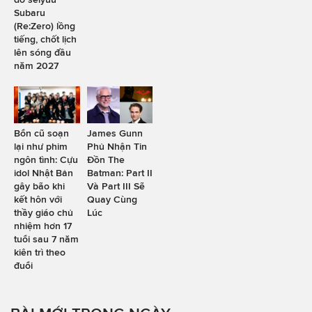
Subaru
(Re:Zero) lồng
tiếng, chốt lịch
lên sóng đầu
năm 2027
Bổn cũ soạn
James Gunn
lại như phim
Phủ Nhận Tin
ngôn tình: Cựu
Đồn The
idol Nhật Bản
Batman: Part II
gây bão khi
Và Part III Sẽ
kết hôn với
Quay Cùng
thầy giáo chủ
Lúc
nhiệm hơn 17
tuổi sau 7 năm
kiên trì theo
đuổi