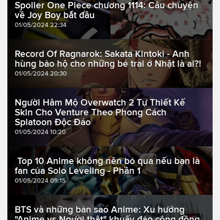
Spoiler One Piece chương 1114: Câu chuyện
về Joy Boy bắt đầu
01/05/2024 22:34
Record Of Ragnarok: Sakata Kintoki - Anh
hùng bảo hộ cho những bé trai ở Nhật là ai?!
01/05/2024 20:30
Người Hâm Mộ Overwatch 2 Tự Thiết Kế
Skin Cho Venture Theo Phong Cách
Splatoon Độc Đáo
01/05/2024 10:20
Top 10 Anime không nên bỏ qua nếu bạn là
fan của Solo Leveling - Phần 1
01/05/2024 09:15
BTS và những bản sao Anime: Xu hướng
"Anime vs Người thật" khuấy đảo cộng đồng