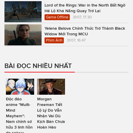
Lord of the Rings: War in the North Bất Ngờ
Hé Lộ Khả Năng Quay Trở Lại
Game Offline
31/07, 17:30
Yelena Belova Chính Thức Trở Thành Black
Widow Mới Trong MCU
Phim Ảnh
31/07, 16:47
BÀI ĐỌC NHIỀU NHẤT
Độc đáo
Morgan
anime "Multi-
Freeman Tiết
Mind
Lộ Lý Do Vẫn
Mayhem":
Nhận Vai Dù
Nam chính sở
Kịch Bản Chưa
hữu 3 linh hồn
Hoàn Hảo
do seiyuu