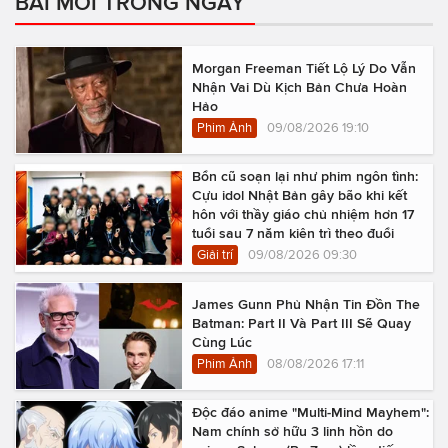
BÀI MỚI TRONG NGÀY
Morgan Freeman Tiết Lộ Lý Do Vẫn
Nhận Vai Dù Kịch Bản Chưa Hoàn
Hảo
Phim Ảnh
09/08/2026 19:10
Bổn cũ soạn lại như phim ngôn tình:
Cựu idol Nhật Bản gây bão khi kết
hôn với thầy giáo chủ nhiệm hơn 17
tuổi sau 7 năm kiên trì theo đuổi
Giải trí
09/08/2026 09:30
James Gunn Phủ Nhận Tin Đồn The
Batman: Part II Và Part III Sẽ Quay
Cùng Lúc
Phim Ảnh
08/08/2026 17:11
Độc đáo anime "Multi-Mind Mayhem":
Nam chính sở hữu 3 linh hồn do