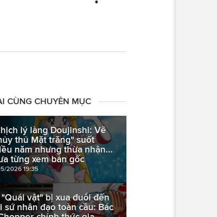
ÀI CÙNG CHUYÊN MỤC
hịch lý làng Doujinshi: Vẽ
hủy thủ Mặt trăng" suốt
iều năm nhưng thừa nhận...
ưa từng xem bản gốc
05/2026 19:35
 "Quái vật" bị xua đuổi đến
i sứ nhân đạo toàn cầu: Bác
 Chopper chính thức gia