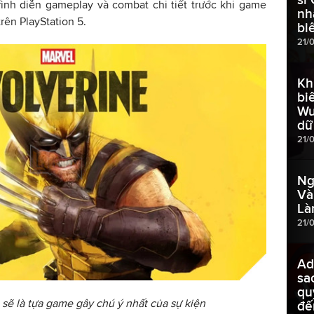
ình diễn gameplay và combat chi tiết trước khi game
nh
rên PlayStation 5.
bi
21/
Kh
bi
Wu
dữ 
21/
Ng
Và
Là
21/
Ad
sa
qu
 sẽ là tựa game gây chú ý nhất của sự kiện
đế