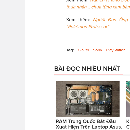
thừa nhận... chưa từng xem bản
Xem thêm:
Người Đàn Ông 
“Pokémon Professor”
Tag:
Giải trí
Sony
PlayStation
BÀI ĐỌC NHIỀU NHẤT
RAM Trung Quốc Bắt Đầu
K
Xuất Hiện Trên Laptop Asus,
C