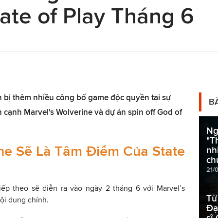
ate of Play Tháng 6
 bị thêm nhiều công bố game độc quyền tại sự
B
n cạnh Marvel's Wolverine và dự án spin off God of
Ng
"T
ine Sẽ Là Tâm Điểm Của State
nh
ch
21/
iếp theo sẽ diễn ra vào ngày 2 tháng 6 với Marvel’s
Từ
ội dung chính.
Đạ
sĩ