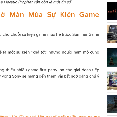
The Heretic Prophet vẫn còn là một ẩn số
 Mở Màn Mùa Sự Kiện Game
đầu cho chuỗi sự kiện game mùa hè trước Summer Game
hể là một sự kiện “khá tốt” nhưng người hâm mộ cũng
ng thiếu nhiều game first party lớn cho giai đoạn tiếp
kỳ vọng Sony sẽ mang đến thêm vài bất ngờ đáng chú ý
jinshi: Vẽ "Thủy thủ Mặt trăng" suốt nhiều năm nhưng