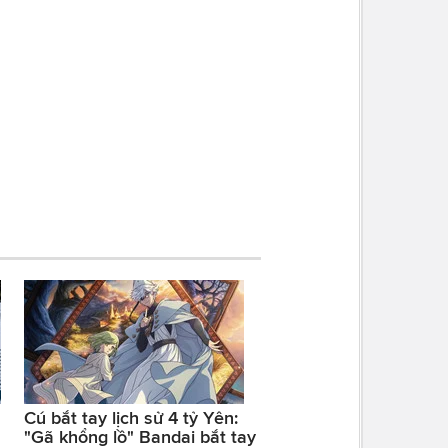
Cú bắt tay lịch sử 4 tỷ Yên:
"Gã khổng lồ" Bandai bắt tay