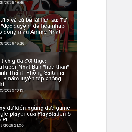
05/2026 19:46
flix và cú bẻ lái lịch sử: Từ
 "độc quyền" để hòa nhập
o dòng máu Anime Nhật
n
05/2026 15:26
 tích giữa đời thực:
uTuber Nhật Bản "hóa thân"
ành Thánh Phồng Saitama
u 3 năm luyện tập không
hỉ
05/2026 13:15
ny dự kiến ngừng đưa game
ngle player của PlayStation 5
n PC
05/2026 21:00