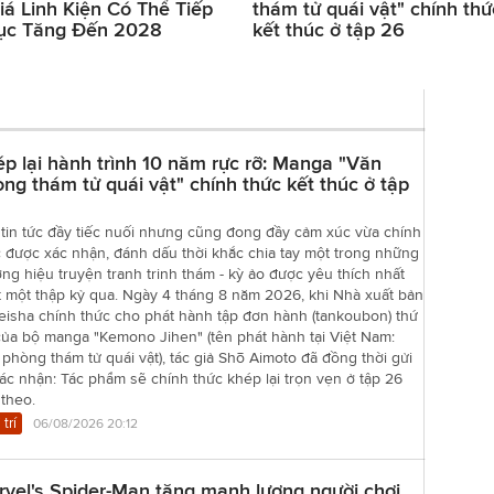
iá Linh Kiện Có Thể Tiếp
thám tử quái vật" chính thứ
ục Tăng Đến 2028
kết thúc ở tập 26
p lại hành trình 10 năm rực rỡ: Manga "Văn
ng thám tử quái vật" chính thức kết thúc ở tập
tin tức đầy tiếc nuối nhưng cũng đong đầy cảm xúc vừa chính
 được xác nhận, đánh dấu thời khắc chia tay một trong những
ng hiệu truyện tranh trinh thám - kỳ ảo được yêu thích nhất
t một thập kỷ qua. Ngày 4 tháng 8 năm 2026, khi Nhà xuất bản
eisha chính thức cho phát hành tập đơn hành (tankoubon) thứ
của bộ manga "Kemono Jihen" (tên phát hành tại Việt Nam:
phòng thám tử quái vật), tác giả Shō Aimoto đã đồng thời gửi
xác nhận: Tác phẩm sẽ chính thức khép lại trọn vẹn ở tập 26
 theo.
 trí
06/08/2026 20:12
vel's Spider-Man tăng mạnh lượng người chơi