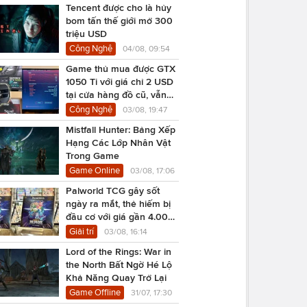
Tencent được cho là hủy
bom tấn thế giới mở 300
triệu USD
Công Nghệ
04/08, 09:54
Game thủ mua được GTX
1050 Ti với giá chỉ 2 USD
tại cửa hàng đồ cũ, vẫn
chạy Cyberpunk 2077
Công Nghệ
03/08, 19:47
Mistfall Hunter: Bảng Xếp
Hạng Các Lớp Nhân Vật
Trong Game
Game Online
03/08, 17:06
Palworld TCG gây sốt
ngày ra mắt, thẻ hiếm bị
đầu cơ với giá gần 4.000
USD
Giải trí
03/08, 16:14
Lord of the Rings: War in
the North Bất Ngờ Hé Lộ
Khả Năng Quay Trở Lại
Game Offline
31/07, 17:30