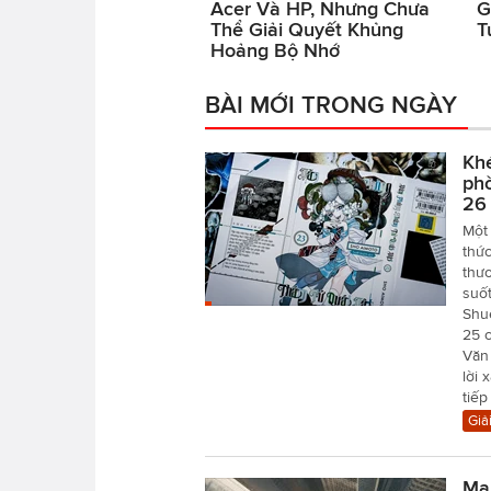
Acer Và HP, Nhưng Chưa
G
Thể Giải Quyết Khủng
T
Hoảng Bộ Nhớ
BÀI MỚI TRONG NGÀY
Khé
phò
26
Một 
thức
thươ
suố
Shu
25 
Văn 
lời 
tiếp
Giải
Mar