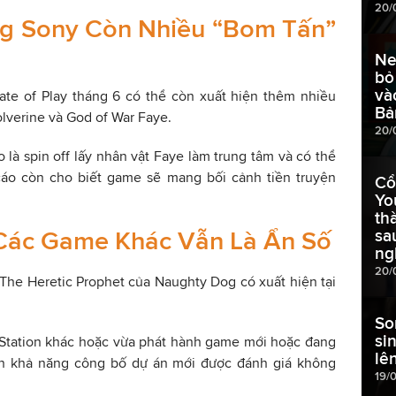
20/
g Sony Còn Nhiều “Bom Tấn”
Net
bỏ
và
tate of Play tháng 6 có thể còn xuất hiện thêm nhiều
Bả
verine và God of War Faye.
20/
là spin off lấy nhân vật Faye làm trung tâm và có thể
 cáo còn cho biết game sẽ mang bối cảnh tiền truyện
Cổ
Yo
th
à Các Game Khác Vẫn Là Ẩn Số
sa
ng
20/
: The Heretic Prophet của Naughty Dog có xuất hiện tại
So
si
ayStation khác hoặc vừa phát hành game mới hoặc đang
lê
 nên khả năng công bố dự án mới được đánh giá không
19/