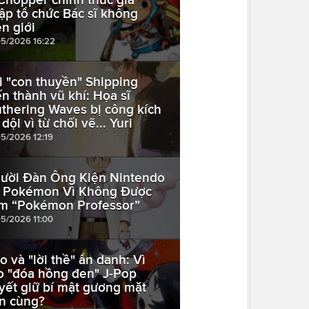
ập tổ chức Bác sĩ không
ên giới
05/2026 16:22
i "con thuyền" Shipping
ến thành vũ khí: Họa sĩ
thering Waves bị công kích
dội vì từ chối vẽ... Yuri
05/2026 12:19
ười Đàn Ông Kiện Nintendo
 Pokémon Vì Không Được
m “Pokémon Professor”
05/2026 11:00
o và "lời thề" ẩn danh: Vì
o "đóa hồng đen" J-Pop
yết giữ bí mật gương mặt
n cùng?