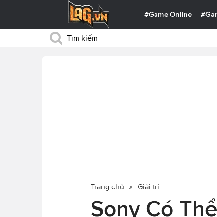
#Game Online
#Ga
Trang chủ
Giải trí
Sony Có Th