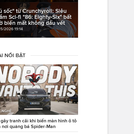
ú sốc" từ Crunchyroll: Siêu
ẩm Sci-fi "86: Eighty-Six" bất
ờ biến mất không dấu vết
05/2026 19:14
I NỔI BẬT
 NGHỆ
ây tranh cãi khi biến màn hình ô tô
 nơi quảng bá Spider-Man