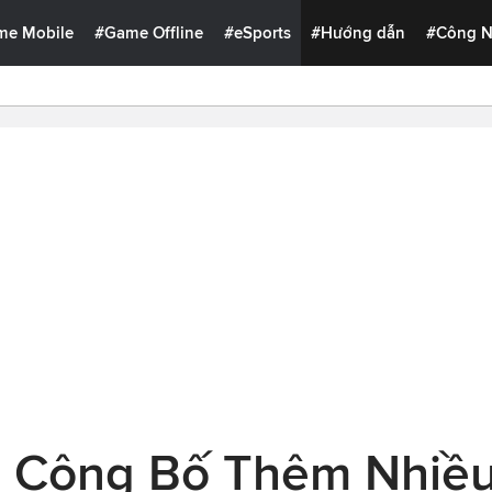
me Mobile
#Game Offline
#eSports
#Hướng dẫn
#Công 
ể Công Bố Thêm Nhiề