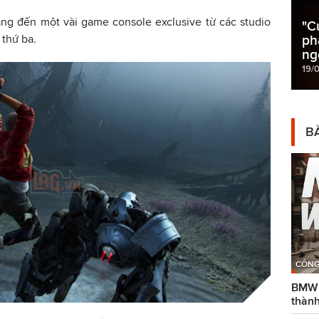
ng đến một vài game console exclusive từ các studio
"C
thứ ba.
ph
ng
19/
BÀ
CÔNG
BMW g
thành