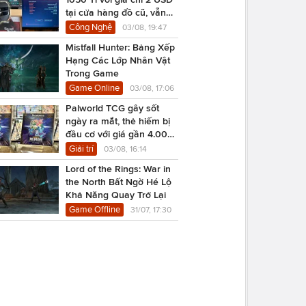
tại cửa hàng đồ cũ, vẫn
chạy Cyberpunk 2077
Công Nghệ
03/08, 19:47
Mistfall Hunter: Bảng Xếp
Hạng Các Lớp Nhân Vật
Trong Game
Game Online
03/08, 17:06
Palworld TCG gây sốt
ngày ra mắt, thẻ hiếm bị
đầu cơ với giá gần 4.000
USD
Giải trí
03/08, 16:14
Lord of the Rings: War in
the North Bất Ngờ Hé Lộ
Khả Năng Quay Trở Lại
Game Offline
31/07, 17:30