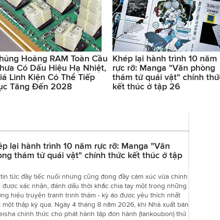
hủng Hoảng RAM Toàn Cầu
Khép lại hành trình 10 năm
hưa Có Dấu Hiệu Hạ Nhiệt,
rực rỡ: Manga "Văn phòng
iá Linh Kiện Có Thể Tiếp
thám tử quái vật" chính thứ
ục Tăng Đến 2028
kết thúc ở tập 26
p lại hành trình 10 năm rực rỡ: Manga "Văn
ng thám tử quái vật" chính thức kết thúc ở tập
tin tức đầy tiếc nuối nhưng cũng đong đầy cảm xúc vừa chính
 được xác nhận, đánh dấu thời khắc chia tay một trong những
ng hiệu truyện tranh trinh thám - kỳ ảo được yêu thích nhất
t một thập kỷ qua. Ngày 4 tháng 8 năm 2026, khi Nhà xuất bản
eisha chính thức cho phát hành tập đơn hành (tankoubon) thứ