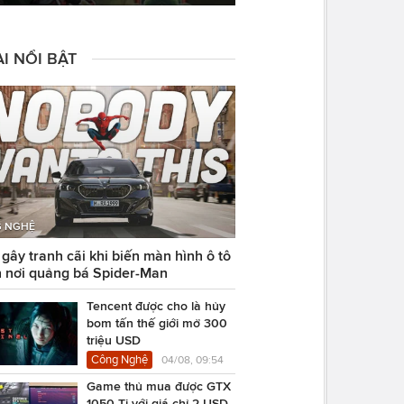
I NỔI BẬT
 NGHỆ
ây tranh cãi khi biến màn hình ô tô
 nơi quảng bá Spider-Man
Tencent được cho là hủy
bom tấn thế giới mở 300
triệu USD
Công Nghệ
04/08, 09:54
Game thủ mua được GTX
1050 Ti với giá chỉ 2 USD