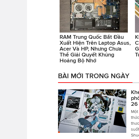
RAM Trung Quốc Bắt Đầu
K
Xuất Hiện Trên Laptop Asus,
C
Acer Và HP, Nhưng Chưa
G
Thể Giải Quyết Khủng
T
Hoảng Bộ Nhớ
BÀI MỚI TRONG NGÀY
Khé
phò
26
Một 
thức
thươ
suố
Shu