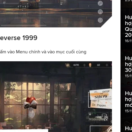
Hư
hợ
Qu
20
Reverse 1999
16/
ấm vào Menu chính và vào mục cuối cùng
Hư
hợ
30
15/1
Hư
hợ
mớ
15/
Hư