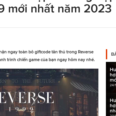
9 mới nhất năm 2023
ận ngay toàn bô giftcode tân thủ trong Reverse
B
ành trình chiến game của bạn ngay hôm nay nhé.
Hư
hợ
mớ
24/
Hư
hợ
nh
23/