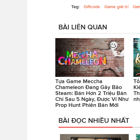
Tag:
Giftcode
Game giải trí
Gam
BÀI LIÊN QUAN
Tựa Game Meccha
Tổ
Chameleon Đang Gây Bão
Ki
Steam: Bán Hơn 2 Triệu Bản
Th
Chỉ Sau 5 Ngày, Được Ví Như
nh
Prop Hunt Phiên Bản Mới
BÀI ĐỌC NHIỀU NHẤT