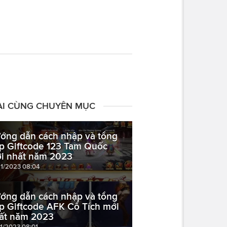
ÀI CÙNG CHUYÊN MỤC
ớng dẫn cách nhập và tổng
p Giftcode 123 Tam Quốc
i nhất năm 2023
11/2023 08:04
ớng dẫn cách nhập và tổng
p Giftcode AFK Cổ Tích mới
ất năm 2023
11/2023 08:01