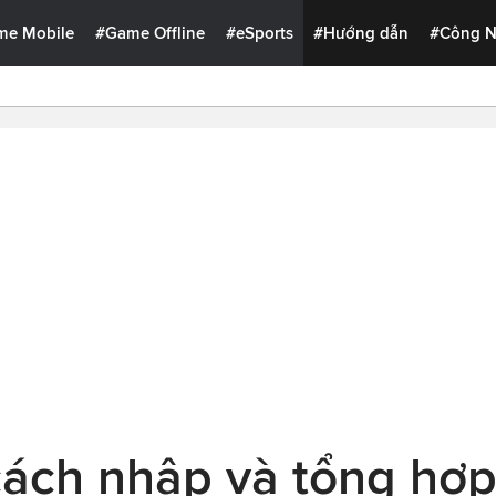
me Mobile
#Game Offline
#eSports
#Hướng dẫn
#Công 
ách nhập và tổng hợp