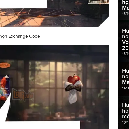
hợ
Mo
13/
Hư
hợ
 chọn Exchange Code
Vo
20
13/1
Hư
hợ
Ma
11/1
Hư
hợ
mớ
10/