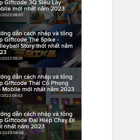
p Giftcode 3Q Siêu Lầy
bile mới nhất năm 2023
11/2023 08:07
ớng dẫn cách nhập và tổng
p Giftcode The Spike -
lleyball Story mới nhất năm
23
1/2023 08:01
ớng dẫn cách nhập và tổng
p Giftcode Thái Cổ Phong
 Mobile mới nhất năm 2023
1/2023 08:03
ớng dẫn cách nhập và tổng
p Giftcode Đại Hiệp Chạy Đi
i nhất năm 2023
11/2023 08:08