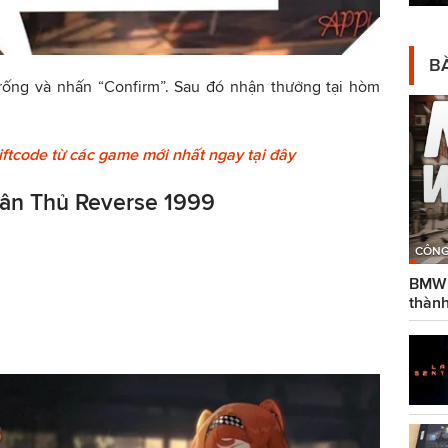
BÀ
rống và nhấn “
Confirm
”. Sau đó nhận thưởng tại hòm
ftcode từ các game mới nhất ngay tại đây
Tân Thủ Reverse 1999
CÔNG
BMW g
thành