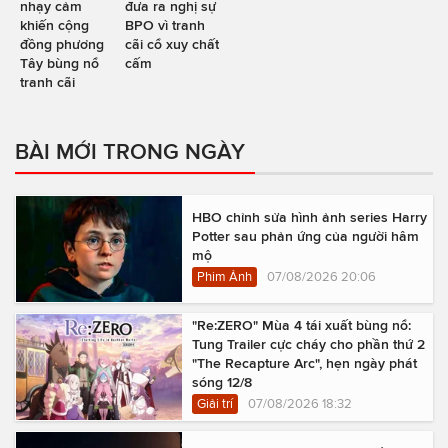
nhạy cảm
đưa ra nghị sự
khiến cộng
BPO vì tranh
đồng phương
cãi cổ xuy chất
Tây bùng nổ
cấm
tranh cãi
BÀI MỚI TRONG NGÀY
HBO chỉnh sửa hình ảnh series Harry
Potter sau phản ứng của người hâm
mộ
Phim Ảnh
07/08/2026 20:06
"Re:ZERO" Mùa 4 tái xuất bùng nổ:
Tung Trailer cực cháy cho phần thứ 2
"The Recapture Arc", hẹn ngày phát
sóng 12/8
Giải trí
07/08/2026 18:32