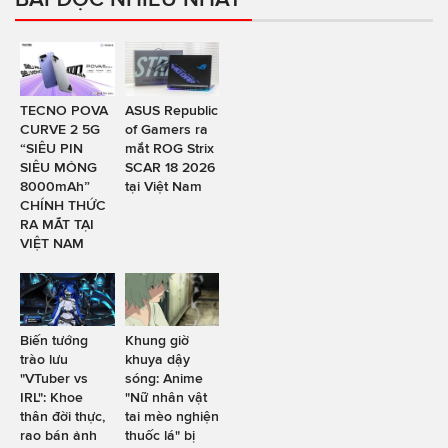
TECNO POVA
ASUS Republic
CURVE 2 5G
of Gamers ra
“SIÊU PIN
mắt ROG Strix
SIÊU MỎNG
SCAR 18 2026
8000mAh”
tại Việt Nam
CHÍNH THỨC
RA MẮT TẠI
VIỆT NAM
Biến tướng
Khung giờ
trào lưu
khuya dậy
"VTuber vs
sóng: Anime
IRL": Khoe
"Nữ nhân vật
thân đời thực,
tai mèo nghiện
rao bán ảnh
thuốc lá" bị