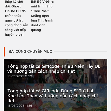
thập kỷ chờ
Bát Bộ VNG ra
đợi, Ghost
mắt tính năng
Online PC đã
“Chơi Phe”:
chính thức
Khẳng định
quay trở lại,
bản lĩnh, tranh
cộng đồng sẵn
đoạt vinh
sàng viết tiếp
quang
huyền thoại
BÀI CÙNG CHUYÊN MỤC
Tổng hợp tất cả Giftcode Thiếu Niên Tây Du
và hướng dẫn cách nhập chi tiết
13/09/2025 11:59
Tổng hợp tất cả Giftcode Dũng Sĩ Trở Lại
Khế Ước Thần và hướng dẫn cách nhập chi
tiết
16/08/2025 11:36