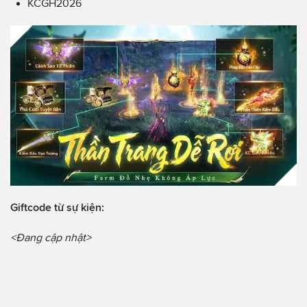
KCGH2026
Giftcode từ sự kiện:
<Đang cập nhật>