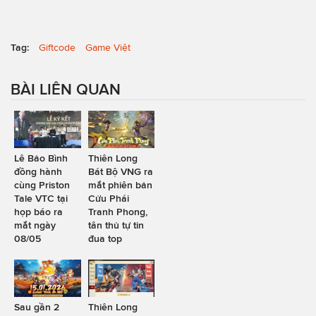
Tag:
Giftcode
Game Việt
BÀI LIÊN QUAN
Lê Bảo Bình
Thiên Long
đồng hành
Bát Bộ VNG ra
cùng Priston
mắt phiên bản
Tale VTC tại
Cửu Phái
họp báo ra
Tranh Phong,
mắt ngày
tân thủ tự tin
08/05
đua top
Sau gần 2
Thiên Long