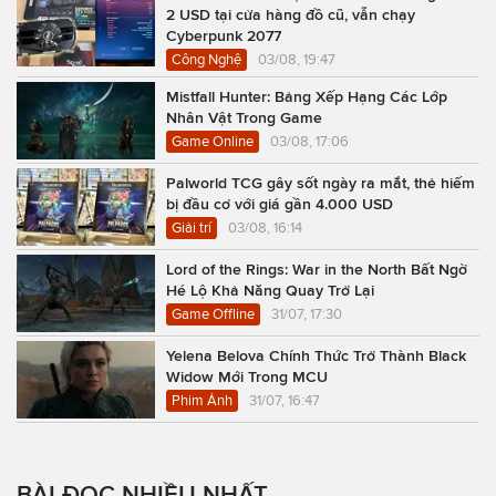
2 USD tại cửa hàng đồ cũ, vẫn chạy
Cyberpunk 2077
Công Nghệ
03/08, 19:47
Mistfall Hunter: Bảng Xếp Hạng Các Lớp
Nhân Vật Trong Game
Game Online
03/08, 17:06
Palworld TCG gây sốt ngày ra mắt, thẻ hiếm
bị đầu cơ với giá gần 4.000 USD
Giải trí
03/08, 16:14
Lord of the Rings: War in the North Bất Ngờ
Hé Lộ Khả Năng Quay Trở Lại
Game Offline
31/07, 17:30
Yelena Belova Chính Thức Trở Thành Black
Widow Mới Trong MCU
Phim Ảnh
31/07, 16:47
BÀI ĐỌC NHIỀU NHẤT