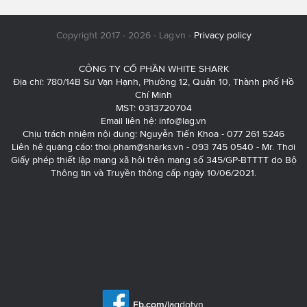
Copyright 2017 - 2026 - Lag.vn -
Privacy policy
CÔNG TY CỔ PHẦN WHITE SHARK
Địa chỉ: 780/14B Sư Vạn Hạnh, Phường 12, Quận 10, Thành phố Hồ
Chí Minh
MST: 0313720704
Email liên hệ:
info@lag.vn
Chịu trách nhiệm nội dung: Nguyễn Tiến Khoa - 077 261 5246
Liên hệ quảng cáo:
thoi.pham@sharks.vn
- 093 745 0540 - Mr. Thơi
Giấy phép thiết lập mạng xã hội trên mạng số 345/GP-BTTTT do Bộ
Thông tin và Truyền thông cấp ngày 10/06/2021.
Fb.com/
lagdotvn