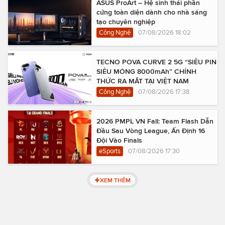
ASUS ProArt – Hệ sinh thái phần
cứng toàn diện dành cho nhà sáng
tạo chuyên nghiệp
Công Nghệ
07/08/2026 18:02
TECNO POVA CURVE 2 5G “SIÊU PIN
SIÊU MỎNG 8000mAh” CHÍNH
THỨC RA MẮT TẠI VIỆT NAM
Công Nghệ
07/08/2026 17:38
2026 PMPL VN Fall: Team Flash Dẫn
Đầu Sau Vòng League, Ấn Định 16
Đội Vào Finals
eSports
07/08/2026 17:30
XEM THÊM