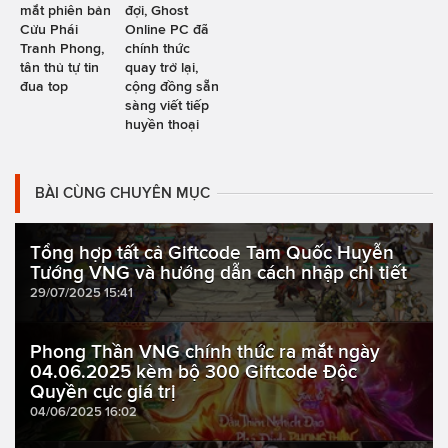
mắt phiên bản
đợi, Ghost
Cửu Phái
Online PC đã
Tranh Phong,
chính thức
tân thủ tự tin
quay trở lại,
đua top
cộng đồng sẵn
sàng viết tiếp
huyền thoại
BÀI CÙNG CHUYÊN MỤC
Tổng hợp tất cả Giftcode Tam Quốc Huyễn
Tướng VNG và hướng dẫn cách nhập chi tiết
29/07/2025 15:41
Phong Thần VNG chính thức ra mắt ngày
04.06.2025 kèm bộ 300 Giftcode Độc
Quyền cực giá trị
04/06/2025 16:02