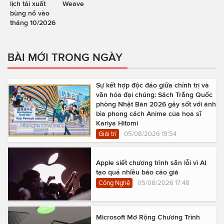
lịch tái xuất
Weave
bùng nổ vào
tháng 10/2026
BÀI MỚI TRONG NGÀY
Sự kết hợp độc đáo giữa chính trị và
văn hóa đại chúng: Sách Trắng Quốc
phòng Nhật Bản 2026 gây sốt với ảnh
bìa phong cách Anime của họa sĩ
Kariya Hitomi
Giải trí
05/08/2026 19:54
Apple siết chương trình săn lỗi vì AI
tạo quá nhiều báo cáo giả
Công Nghệ
05/08/2026 17:48
Microsoft Mở Rộng Chương Trình