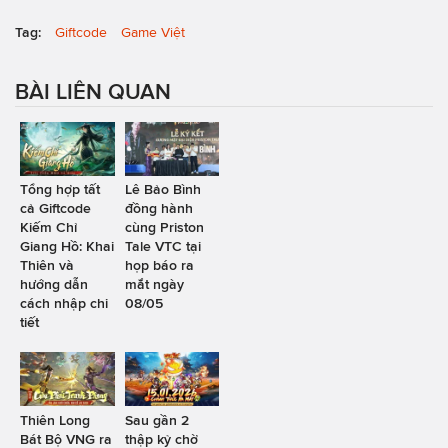
Tag:
Giftcode
Game Việt
BÀI LIÊN QUAN
Tổng hợp tất
Lê Bảo Bình
cả Giftcode
đồng hành
Kiếm Chỉ
cùng Priston
Giang Hồ: Khai
Tale VTC tại
Thiên và
họp báo ra
hướng dẫn
mắt ngày
cách nhập chi
08/05
tiết
Thiên Long
Sau gần 2
Bát Bộ VNG ra
thập kỷ chờ