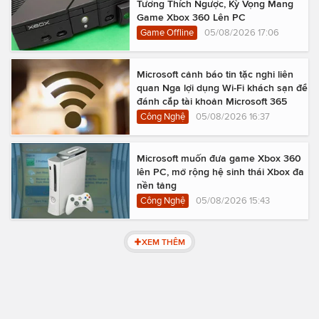
Tương Thích Ngược, Kỳ Vọng Mang
Game Xbox 360 Lên PC
Game Offline
05/08/2026 17:06
Microsoft cảnh báo tin tặc nghi liên
quan Nga lợi dụng Wi-Fi khách sạn để
đánh cắp tài khoản Microsoft 365
Công Nghệ
05/08/2026 16:37
Microsoft muốn đưa game Xbox 360
lên PC, mở rộng hệ sinh thái Xbox đa
nền tảng
Công Nghệ
05/08/2026 15:43
XEM THÊM