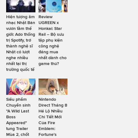
Hiện tượng âm
Review
nhạc Nhật Bản
UGREEN x
vươn tầm thế
Honkai: Star
giới: Ado thống
Rail – Bộ sưu
trị Spotify, trở
tập phụ kiện
thành nghệ sĩ
công nghệ
Nhật có lượt
đáng mua
nghe nhiều
nhất dành cho
nhất tại thị
game thủ?
trường quốc tế
Siêu phẩm
Nintendo
Chuyển sinh
Direct Tháng 8
"A Wild Last
Hé Lộ Nhiều
Boss
Chi Tiết Mới
Appeared"
Của Fire
tung Trailer
Emblem:
Mùa 2, chốt
Fortune's