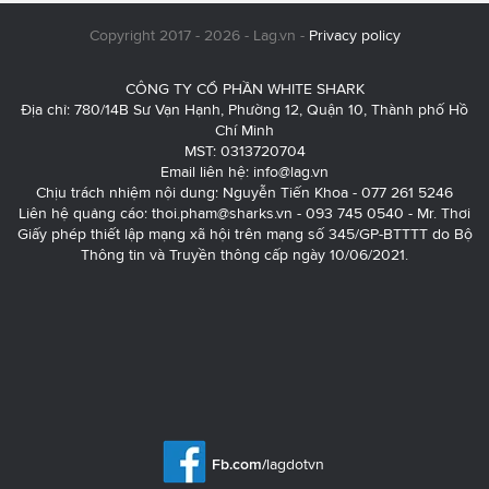
Copyright 2017 - 2026 - Lag.vn -
Privacy policy
CÔNG TY CỔ PHẦN WHITE SHARK
Địa chỉ: 780/14B Sư Vạn Hạnh, Phường 12, Quận 10, Thành phố Hồ
Chí Minh
MST: 0313720704
Email liên hệ:
info@lag.vn
Chịu trách nhiệm nội dung: Nguyễn Tiến Khoa - 077 261 5246
Liên hệ quảng cáo:
thoi.pham@sharks.vn
- 093 745 0540 - Mr. Thơi
Giấy phép thiết lập mạng xã hội trên mạng số 345/GP-BTTTT do Bộ
Thông tin và Truyền thông cấp ngày 10/06/2021.
Fb.com/
lagdotvn