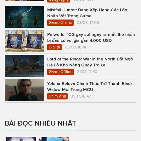
Mistfall Hunter: Bảng Xếp Hạng Các Lớp
Nhân Vật Trong Game
Game Online
03/08, 17:06
Palworld TCG gây sốt ngày ra mắt, thẻ hiếm
bị đầu cơ với giá gần 4.000 USD
Giải trí
03/08, 16:14
Lord of the Rings: War in the North Bất Ngờ
Hé Lộ Khả Năng Quay Trở Lại
Game Offline
31/07, 17:30
Yelena Belova Chính Thức Trở Thành Black
Widow Mới Trong MCU
Phim Ảnh
31/07, 16:47
BÀI ĐỌC NHIỀU NHẤT