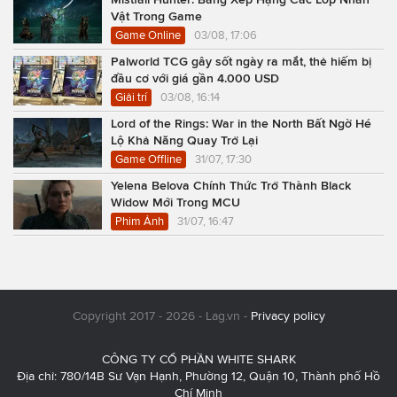
Vật Trong Game
Game Online
03/08, 17:06
Palworld TCG gây sốt ngày ra mắt, thẻ hiếm bị
đầu cơ với giá gần 4.000 USD
Giải trí
03/08, 16:14
Lord of the Rings: War in the North Bất Ngờ Hé
Lộ Khả Năng Quay Trở Lại
Game Offline
31/07, 17:30
Yelena Belova Chính Thức Trở Thành Black
Widow Mới Trong MCU
Phim Ảnh
31/07, 16:47
Copyright 2017 - 2026 - Lag.vn -
Privacy policy
CÔNG TY CỔ PHẦN WHITE SHARK
Địa chỉ: 780/14B Sư Vạn Hạnh, Phường 12, Quận 10, Thành phố Hồ
Chí Minh