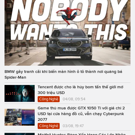
BMW gây tranh cãi khi biến màn hình ô tô thành nơi quảng bá
Spider-Man
Tencent được cho là hủy bom tấn thế giới mở
300 triệu USD
Công Nghệ
04/08, 09:54
Game thủ mua được GTX 1050 Ti với giá chỉ 2
USD tại cửa hàng đồ cũ, vẫn chạy Cyberpunk
2077
Công Nghệ
03/08, 19:47
Mistfall Hunter: Bảng Xếp Hạng Các Lớp Nhân