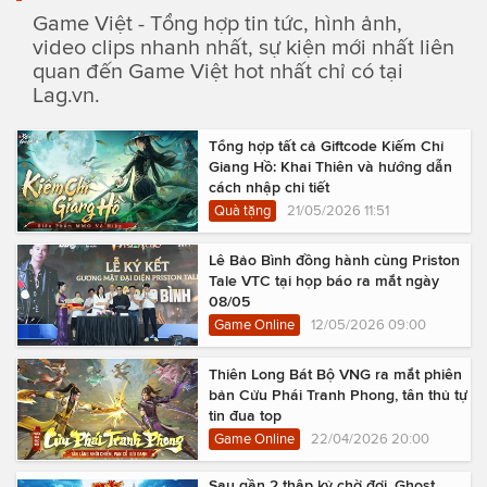
Game Việt - Tổng hợp tin tức, hình ảnh,
video clips nhanh nhất, sự kiện mới nhất liên
quan đến Game Việt hot nhất chỉ có tại
Lag.vn.
Tổng hợp tất cả Giftcode Kiếm Chỉ
Giang Hồ: Khai Thiên và hướng dẫn
cách nhập chi tiết
Quà tặng
21/05/2026 11:51
Lê Bảo Bình đồng hành cùng Priston
Tale VTC tại họp báo ra mắt ngày
08/05
Game Online
12/05/2026 09:00
Thiên Long Bát Bộ VNG ra mắt phiên
bản Cửu Phái Tranh Phong, tân thủ tự
tin đua top
Game Online
22/04/2026 20:00
Sau gần 2 thập kỷ chờ đợi, Ghost