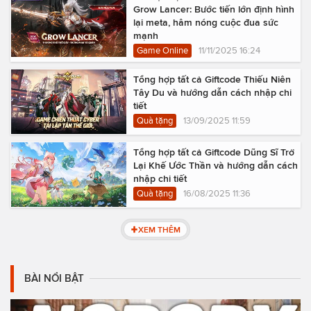
Grow Lancer: Bước tiến lớn định hình
lại meta, hâm nóng cuộc đua sức
mạnh
Game Online
11/11/2025 16:24
Tổng hợp tất cả Giftcode Thiếu Niên
Tây Du và hướng dẫn cách nhập chi
tiết
Quà tặng
13/09/2025 11:59
Tổng hợp tất cả Giftcode Dũng Sĩ Trở
Lại Khế Ước Thần và hướng dẫn cách
nhập chi tiết
Quà tặng
16/08/2025 11:36
XEM THÊM
BÀI NỔI BẬT