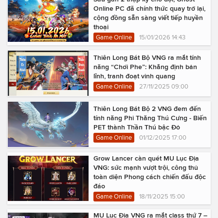
Online PC đã chính thức quay trở lại,
cộng đồng sẵn sàng viết tiếp huyền
thoại
Game Online
15/01/2026 14:43
Thiên Long Bát Bộ VNG ra mắt tính
năng “Chơi Phe”: Khẳng định bản
lĩnh, tranh đoạt vinh quang
Game Online
27/11/2025 09:00
Thiên Long Bát Bộ 2 VNG đem đến
tính năng Phi Thăng Thú Cưng - Biến
PET thành Thần Thú bậc Đỏ
Game Online
01/12/2025 17:00
Grow Lancer càn quét MU Lục Địa
VNG: sức mạnh vượt trội, công thủ
toàn diện Phong cách chiến đấu độc
đáo
Game Online
18/11/2025 15:00
MU Lục Địa VNG ra mắt class thứ 7 –