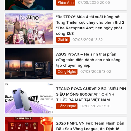
Phim Ảnh
07/08/2026 20:06
"Re:ZERO" Mùa 4 tái xuất bùng nổ:
Tung Trailer cực cháy cho phần thứ 2
"The Recapture Arc", hẹn ngày phát
sóng 12/8
Giải trí
07/08/2026 18:32
ASUS ProArt – Hệ sinh thái phần
cứng toàn diện dành cho nhà sáng
tạo chuyên nghiệp
Công Nghệ
07/08/2026 18:02
TECNO POVA CURVE 2 5G “SIÊU PIN
SIÊU MỎNG 8000mAh” CHÍNH
THỨC RA MẮT TẠI VIỆT NAM
Công Nghệ
07/08/2026 17:38
2026 PMPL VN Fall: Team Flash Dẫn
Đầu Sau Vòng League, Ấn Định 16