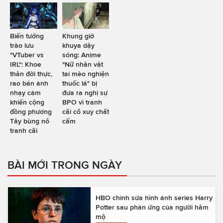
Biến tướng
Khung giờ
trào lưu
khuya dậy
"VTuber vs
sóng: Anime
IRL": Khoe
"Nữ nhân vật
thân đời thực,
tai mèo nghiện
rao bán ảnh
thuốc lá" bị
nhạy cảm
đưa ra nghị sự
khiến cộng
BPO vì tranh
đồng phương
cãi cổ xuy chất
Tây bùng nổ
cấm
tranh cãi
BÀI MỚI TRONG NGÀY
HBO chỉnh sửa hình ảnh series Harry
Potter sau phản ứng của người hâm
mộ