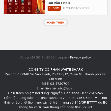
Đội Vào Finals
eSports
07/08/2026 17:30
XEM THÊM
Copyright 2017 - 2026 - Lag.vn -
Privacy policy
CÔNG TY CỔ PHẦN WHITE SHARK
Địa chỉ: 780/14B Sư Vạn Hạnh, Phường 12, Quận 10, Thành phố Hồ
Chí Minh
MST: 0313720704
Email liên hệ:
info@lag.vn
Chịu trách nhiệm nội dung: Nguyễn Tiến Khoa - 077 261 5246
Liên hệ quảng cáo:
thoi.pham@sharks.vn
- 093 745 0540 - Mr. Thơi
Giấy phép thiết lập mạng xã hội trên mạng số 345/GP-BTTTT do Bộ
Thông tin và Truyền thông cấp ngày 10/06/2021.