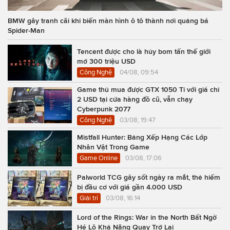
BMW gây tranh cãi khi biến màn hình ô tô thành nơi quảng bá
Spider-Man
Tencent được cho là hủy bom tấn thế giới
mở 300 triệu USD
Công Nghệ
04/08, 09:54
Game thủ mua được GTX 1050 Ti với giá chỉ
2 USD tại cửa hàng đồ cũ, vẫn chạy
Cyberpunk 2077
Công Nghệ
03/08, 19:47
Mistfall Hunter: Bảng Xếp Hạng Các Lớp
Nhân Vật Trong Game
Game Online
03/08, 17:06
Palworld TCG gây sốt ngày ra mắt, thẻ hiếm
bị đầu cơ với giá gần 4.000 USD
Giải trí
03/08, 16:14
Lord of the Rings: War in the North Bất Ngờ
Hé Lộ Khả Năng Quay Trở Lại