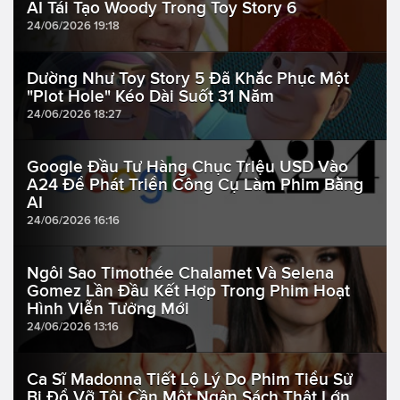
AI Tái Tạo Woody Trong Toy Story 6
24/06/2026 19:18
Dường Như Toy Story 5 Đã Khắc Phục Một
"Plot Hole" Kéo Dài Suốt 31 Năm
24/06/2026 18:27
Google Đầu Tư Hàng Chục Triệu USD Vào
A24 Để Phát Triển Công Cụ Làm Phim Bằng
AI
24/06/2026 16:16
Ngôi Sao Timothée Chalamet Và Selena
Gomez Lần Đầu Kết Hợp Trong Phim Hoạt
Hình Viễn Tưởng Mới
24/06/2026 13:16
Ca Sĩ Madonna Tiết Lộ Lý Do Phim Tiểu Sử
Bị Đổ Vỡ Tôi Cần Một Ngân Sách Thật Lớn