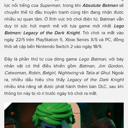
lực nổi tiếng của
Superman
, trong khi
Absolute Batman
sẽ
chuyển thể từ đầu truyện tranh cùng tên đang nhận được
nhiều sự quan tâm. Ở lĩnh vực trò chơi điện tử, Batman vẫn
duy trì sức hút mạnh mẽ với tựa game mới nhất
Lego
Batman: Legacy of the Dark Knight
. Trò chơi ra mắt vào
ngày 22/5 trên PlayStation 5, Xbox Series X/S và PC, đồng
thời sẽ cập bến Nintendo Switch 2 vào ngày 18/9.
Đây là phần thứ tư của dòng game
Lego Batman
, với bảy
nhân vật có thể điều khiển gồm
Batman, Jim Gordon,
Catwoman, Robin, Batgirl, Nightwing
và
Talia al Ghul
. Ngoài
ra, nhiều dấu hiệu cho thấy
Legacy of the Dark Knight
nhiều khả năng sẽ được phát hành thêm bản DLC, sau khi
thông tin này bị rò rỉ trước ngày trò chơi ra mắt.