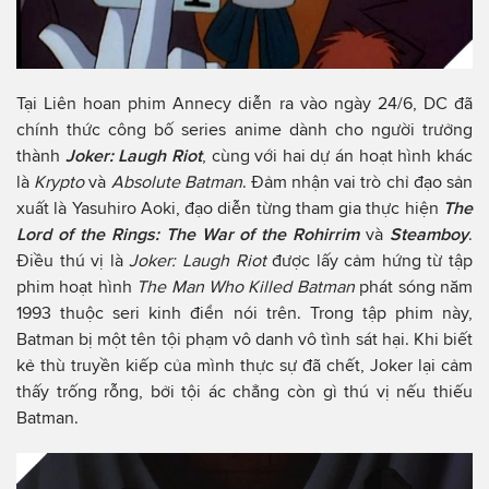
Tại Liên hoan phim Annecy diễn ra vào ngày 24/6, DC đã
chính thức công bố series anime dành cho người trưởng
thành
Joker: Laugh Riot
, cùng với hai dự án hoạt hình khác
là
Krypto
và
Absolute Batman
. Đảm nhận vai trò chỉ đạo sản
xuất là Yasuhiro Aoki, đạo diễn từng tham gia thực hiện
The
Lord of the Rings: The War of the Rohirrim
và
Steamboy
.
Điều thú vị là
Joker: Laugh Riot
được lấy cảm hứng từ tập
phim hoạt hình
The Man Who Killed Batman
phát sóng năm
1993 thuộc seri kinh điển nói trên. Trong tập phim này,
Batman bị một tên tội phạm vô danh vô tình sát hại. Khi biết
kẻ thù truyền kiếp của mình thực sự đã chết, Joker lại cảm
thấy trống rỗng, bởi tội ác chẳng còn gì thú vị nếu thiếu
Batman.