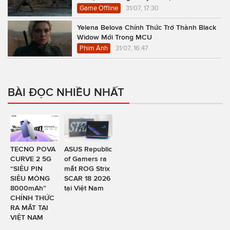
Game Offline
31/07, 17:30
Yelena Belova Chính Thức Trở Thành Black
Widow Mới Trong MCU
Phim Ảnh
31/07, 16:47
BÀI ĐỌC NHIỀU NHẤT
TECNO POVA
ASUS Republic
CURVE 2 5G
of Gamers ra
“SIÊU PIN
mắt ROG Strix
SIÊU MỎNG
SCAR 18 2026
8000mAh”
tại Việt Nam
CHÍNH THỨC
RA MẮT TẠI
VIỆT NAM