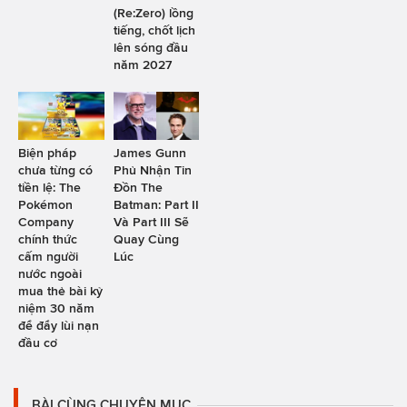
(Re:Zero) lồng
tiếng, chốt lịch
lên sóng đầu
năm 2027
Biện pháp
James Gunn
chưa từng có
Phủ Nhận Tin
tiền lệ: The
Đồn The
Pokémon
Batman: Part II
Company
Và Part III Sẽ
chính thức
Quay Cùng
cấm người
Lúc
nước ngoài
mua thẻ bài kỷ
niệm 30 năm
để đẩy lùi nạn
đầu cơ
BÀI CÙNG CHUYÊN MỤC