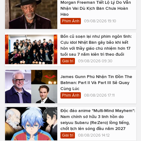
Morgan Freeman Tiết Lộ Lý Do Vẫn
Nhận Vai Dù Kịch Bản Chưa Hoàn
Hảo
Phim Ảnh
09/08/2026 19:10
Bổn cũ soạn lại như phim ngôn tình:
Cựu idol Nhật Bản gây bão khi kết
hôn với thầy giáo chủ nhiệm hơn 17
tuổi sau 7 năm kiên trì theo đuổi
Giải trí
09/08/2026 09:30
James Gunn Phủ Nhận Tin Đồn The
Batman: Part II Và Part III Sẽ Quay
Cùng Lúc
Phim Ảnh
08/08/2026 17:11
Độc đáo anime "Multi-Mind Mayhem":
Nam chính sở hữu 3 linh hồn do
seiyuu Subaru (Re:Zero) lồng tiếng,
chốt lịch lên sóng đầu năm 2027
Giải trí
08/08/2026 14:12