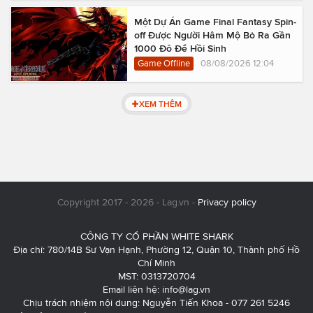
Một Dự Án Game Final Fantasy Spin-
off Được Người Hâm Mộ Bỏ Ra Gần
1000 Đô Để Hồi Sinh
Game Offline
08/08/2026 12:04
XEM THÊM
Copyright 2017 - 2026 - Lag.vn -
Privacy policy
CÔNG TY CỔ PHẦN WHITE SHARK
Địa chỉ: 780/14B Sư Vạn Hạnh, Phường 12, Quận 10, Thành phố Hồ
Chí Minh
MST: 0313720704
Email liên hệ:
info@lag.vn
Chịu trách nhiệm nội dung: Nguyễn Tiến Khoa - 077 261 5246