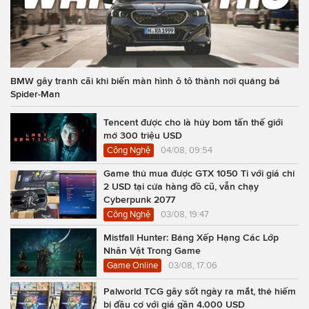
BMW gây tranh cãi khi biến màn hình ô tô thành nơi quảng bá
Spider-Man
Tencent được cho là hủy bom tấn thế giới
mở 300 triệu USD
Công Nghệ
04/08, 09:54
Game thủ mua được GTX 1050 Ti với giá chỉ
2 USD tại cửa hàng đồ cũ, vẫn chạy
Cyberpunk 2077
Công Nghệ
03/08, 19:47
Mistfall Hunter: Bảng Xếp Hạng Các Lớp
Nhân Vật Trong Game
Game Online
03/08, 17:06
Palworld TCG gây sốt ngày ra mắt, thẻ hiếm
bị đầu cơ với giá gần 4.000 USD