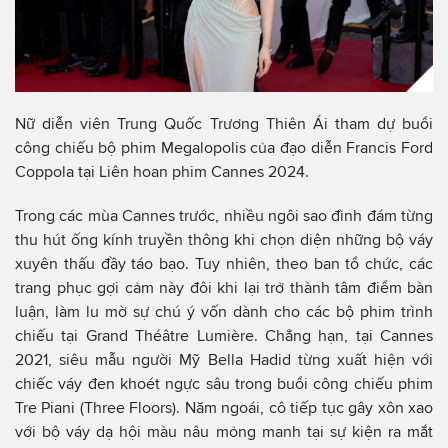
Nữ diễn viên Trung Quốc Trương Thiên Ái tham dự buổi
công chiếu bộ phim Megalopolis của đạo diễn Francis Ford
Coppola tại Liên hoan phim Cannes 2024.
Trong các mùa Cannes trước, nhiều ngôi sao đình đám từng
thu hút ống kính truyền thông khi chọn diện những bộ váy
xuyên thấu đầy táo bạo. Tuy nhiên, theo ban tổ chức, các
trang phục gợi cảm này đôi khi lại trở thành tâm điểm bàn
luận, làm lu mờ sự chú ý vốn dành cho các bộ phim trình
chiếu tại Grand Théâtre Lumière. Chẳng hạn, tại Cannes
2021, siêu mẫu người Mỹ Bella Hadid từng xuất hiện với
chiếc váy đen khoét ngực sâu trong buổi công chiếu phim
Tre Piani (Three Floors). Năm ngoái, cô tiếp tục gây xôn xao
với bộ váy dạ hội màu nâu mỏng manh tại sự kiện ra mắt