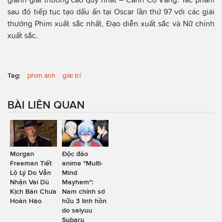
sau đó tiếp tục tạo dấu ấn tại Oscar lần thứ 97 với các giải
thưởng Phim xuất sắc nhất, Đạo diễn xuất sắc và Nữ chính
xuất sắc.
Tag:
phim ảnh
giải trí
BÀI LIÊN QUAN
Morgan
Độc đáo
Freeman Tiết
anime "Multi-
Lộ Lý Do Vẫn
Mind
Nhận Vai Dù
Mayhem":
Kịch Bản Chưa
Nam chính sở
Hoàn Hảo
hữu 3 linh hồn
do seiyuu
Subaru