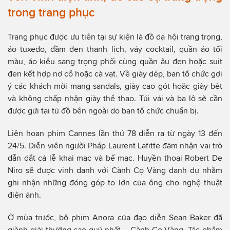
trong trang phục
Trang phục được ưu tiên tại sự kiện là đồ dạ hội trang trọng,
áo tuxedo, đầm đen thanh lịch, váy cocktail, quần áo tối
màu, áo kiểu sang trọng phối cùng quần âu đen hoặc suit
đen kết hợp nơ cổ hoặc cà vạt. Về giày dép, ban tổ chức gợi
ý các khách mời mang sandals, giày cao gót hoặc giày bệt
và không chấp nhận giày thể thao. Túi vải và ba lô sẽ cần
được gửi tại tủ đồ bên ngoài do ban tổ chức chuẩn bị.
Liên hoan phim Cannes lần thứ 78 diễn ra từ ngày 13 đến
24/5. Diễn viên người Pháp Laurent Lafitte đảm nhận vai trò
dẫn dắt cả lễ khai mạc và bế mạc. Huyền thoại Robert De
Niro sẽ được vinh danh với Cành Cọ Vàng danh dự nhằm
ghi nhận những đóng góp to lớn của ông cho nghệ thuật
điện ảnh.
Ở mùa trước, bộ phim Anora của đạo diễn Sean Baker đã
giành giải thưởng cao quý nhất – Cành Cọ Vàng. Tác phẩm