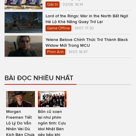
Giải trí
03/08, 16:14
Lord of the Rings: War in the North Bất Ngờ
Hé Lộ Khả Năng Quay Trở Lại
Game Offline
31/07, 17:30
Yelena Belova Chính Thức Trở Thành Black
Widow Mới Trong MCU
Phim Ảnh
31/07, 16:47
BÀI ĐỌC NHIỀU NHẤT
Morgan
Bổn cũ soạn
Freeman Tiết
lại như phim
Lộ Lý Do Vẫn
ngôn tình: Cựu
Nhận Vai Dù
idol Nhật Bản
Kịch Bản Chưa
gây bão khi