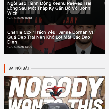
Ngôi Sao Hành Động Keanu Reeves Trải
Lòng Sau Một Thập Kỷ Gắn Bó Với John
Wick
12/05/2025 16:10
Charlie Cox “Trách Yêu” Jamie Dornan Vì
Quá Đẹp Trai Nên Khó Lọt Mắt Các Đạo
Diễn
12/05/2025 13:09
BÀI NỔI BẬT