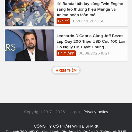
lồ" Bandai bắt tay cùng Twin Engine
sáng tạo thương hiệu Manga và
Anime hoàn toàn mới
Giải trí
06/08/2026 16:56
Leonardo DiCaprio Cùng Jeff Bezos
Lập Quỹ 200 Triệu USD Cứu 100 Loài
Có Nguy Cơ Tuyệt Chủng
Phim Ảnh
06/08/2026 16:21
XEM THÊM
Copyright 2017 - 2026 - Lag.vn -
Privacy policy
CÔNG TY CỔ PHẦN WHITE SHARK
Địa chỉ: 780/14B Sư Vạn Hạnh, Phường 12, Quận 10, Thành phố Hồ