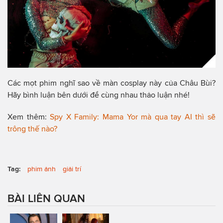
Các mọt phim nghĩ sao về màn cosplay này của Châu Bùi?
Hãy bình luận bên dưới để cùng nhau thảo luận nhé!
Xem thêm:
Spy X Family: Mama Yor mà qua tay AI thì sẽ
trông thế nào?
Tag:
phim ảnh
giải trí
BÀI LIÊN QUAN