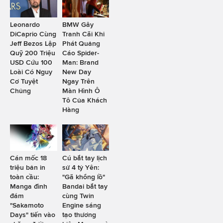
Leonardo
BMW Gây
DiCaprio Cùng
Tranh Cãi Khi
Jeff Bezos Lập
Phát Quảng
Quỹ 200 Triệu
Cáo Spider-
USD Cứu 100
Man: Brand
Loài Có Nguy
New Day
Cơ Tuyệt
Ngay Trên
Chủng
Màn Hình Ô
Tô Của Khách
Hàng
Cán mốc 18
Cú bắt tay lịch
triệu bản in
sử 4 tỷ Yên:
toàn cầu:
"Gã khổng lồ"
Manga đình
Bandai bắt tay
đám
cùng Twin
"Sakamoto
Engine sáng
Days" tiến vào
tạo thương