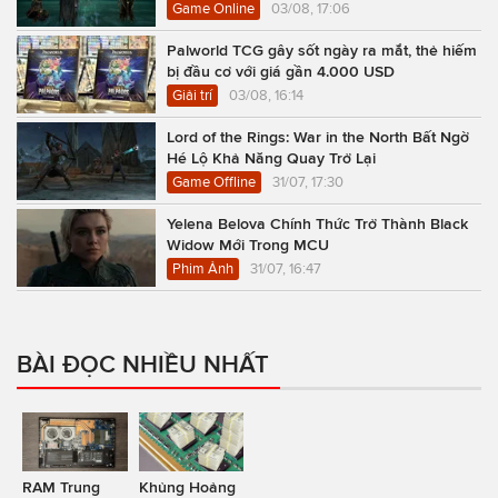
Game Online
03/08, 17:06
Palworld TCG gây sốt ngày ra mắt, thẻ hiếm
bị đầu cơ với giá gần 4.000 USD
Giải trí
03/08, 16:14
Lord of the Rings: War in the North Bất Ngờ
Hé Lộ Khả Năng Quay Trở Lại
Game Offline
31/07, 17:30
Yelena Belova Chính Thức Trở Thành Black
Widow Mới Trong MCU
Phim Ảnh
31/07, 16:47
BÀI ĐỌC NHIỀU NHẤT
RAM Trung
Khủng Hoảng