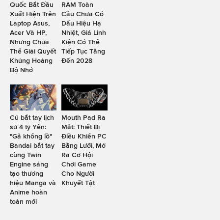
Quốc Bắt Đầu
RAM Toàn
Xuất Hiện Trên
Cầu Chưa Có
Laptop Asus,
Dấu Hiệu Hạ
Acer Và HP,
Nhiệt, Giá Linh
Nhưng Chưa
Kiện Có Thể
Thể Giải Quyết
Tiếp Tục Tăng
Khủng Hoảng
Đến 2028
Bộ Nhớ
Cú bắt tay lịch
Mouth Pad Ra
sử 4 tỷ Yên:
Mắt: Thiết Bị
"Gã khổng lồ"
Điều Khiển PC
Bandai bắt tay
Bằng Lưỡi, Mở
cùng Twin
Ra Cơ Hội
Engine sáng
Chơi Game
tạo thương
Cho Người
hiệu Manga và
Khuyết Tật
Anime hoàn
toàn mới