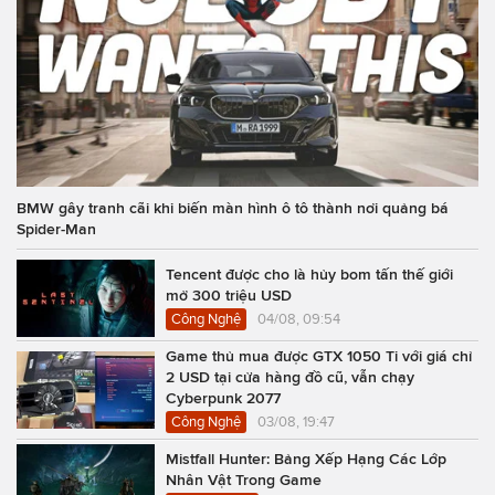
BMW gây tranh cãi khi biến màn hình ô tô thành nơi quảng bá
Spider-Man
Tencent được cho là hủy bom tấn thế giới
mở 300 triệu USD
Công Nghệ
04/08, 09:54
Game thủ mua được GTX 1050 Ti với giá chỉ
2 USD tại cửa hàng đồ cũ, vẫn chạy
Cyberpunk 2077
Công Nghệ
03/08, 19:47
Mistfall Hunter: Bảng Xếp Hạng Các Lớp
Nhân Vật Trong Game