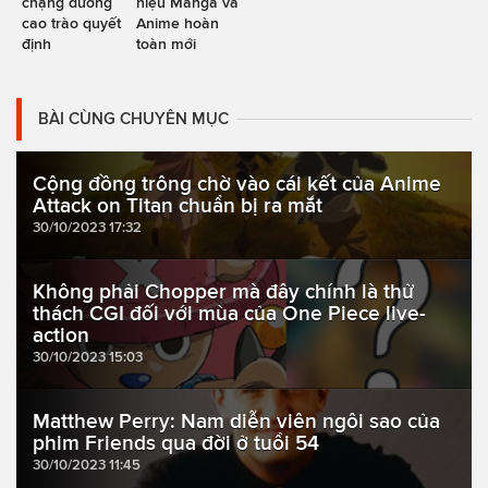
chặng đường
hiệu Manga và
cao trào quyết
Anime hoàn
định
toàn mới
BÀI CÙNG CHUYÊN MỤC
Cộng đồng trông chờ vào cái kết của Anime
Attack on Titan chuẩn bị ra mắt
30/10/2023 17:32
Không phải Chopper mà đây chính là thử
thách CGI đối với mùa của One Piece live-
action
30/10/2023 15:03
Matthew Perry: Nam diễn viên ngôi sao của
phim Friends qua đời ở tuổi 54
30/10/2023 11:45