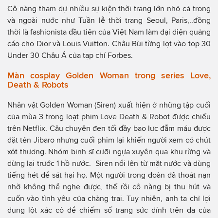
Cô nàng tham dự nhiều sự kiện thời trang lớn nhỏ cả trong
và ngoài nước như Tuần lễ thời trang Seoul, Paris,..đồng
thời là fashionista đầu tiên của Việt Nam làm đại diện quảng
cáo cho Dior và Louis Vuitton. Châu Bùi từng lọt vào top 30
Under 30 Châu Á của tạp chí Forbes.
Màn cosplay Golden Woman trong series Love,
Death & Robots
Nhân vật Golden Woman (Siren) xuất hiện ở những tập cuối
của mùa 3 trong loạt phim Love Death & Robot được chiếu
trên Netflix. Câu chuyện đen tối đầy bạo lực đẫm máu được
đặt tên Jibaro nhưng cuối phim lại khiến người xem có chút
xót thương. Nhóm binh sĩ cưỡi ngựa xuyên qua khu rừng và
dừng lại trước 1 hồ nước. Siren nổi lên từ mặt nước và dùng
tiếng hét để sát hại họ. Một người trong đoàn đã thoát nạn
nhờ không thể nghe được, thế rồi cô nàng bị thu hút và
cuốn vào tình yêu của chàng trai. Tuy nhiên, anh ta chỉ lợi
dụng lột xác cô để chiếm số trang sức dính trên da của