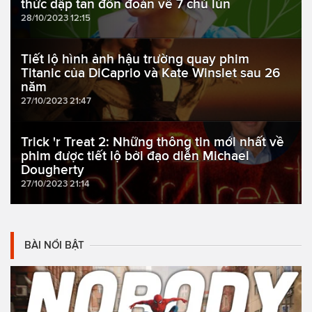
thức dập tan đồn đoán về 7 chú lùn
28/10/2023 12:15
Tiết lộ hình ảnh hậu trường quay phim
Titanic của DiCaprio và Kate Winslet sau 26
năm
27/10/2023 21:47
Trick 'r Treat 2: Những thông tin mới nhất về
phim được tiết lộ bởi đạo diễn Michael
Dougherty
27/10/2023 21:14
BÀI NỔI BẬT