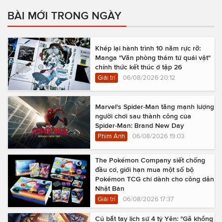
BÀI MỚI TRONG NGÀY
Khép lại hành trình 10 năm rực rỡ:
Manga "Văn phòng thám tử quái vật"
chính thức kết thúc ở tập 26
Giải trí
06/08/2026 20:12
Marvel's Spider-Man tăng mạnh lượng
người chơi sau thành công của
Spider-Man: Brand New Day
Phim Ảnh
06/08/2026 19:03
The Pokémon Company siết chống
đầu cơ, giới hạn mua một số bộ
Pokémon TCG chỉ dành cho công dân
Nhật Bản
Giải trí
06/08/2026 17:37
Cú bắt tay lịch sử 4 tỷ Yên: "Gã khổng