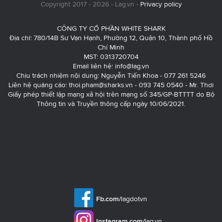
Copyright 2017 - 2026 - Lag.vn -
Privacy policy
CÔNG TY CỔ PHẦN WHITE SHARK
Địa chỉ: 780/14B Sư Vạn Hạnh, Phường 12, Quận 10, Thành phố Hồ
Chí Minh
MST: 0313720704
Email liên hệ:
info@lag.vn
Chịu trách nhiệm nội dung: Nguyễn Tiến Khoa - 077 261 5246
Liên hệ quảng cáo:
thoi.pham@sharks.vn
- 093 745 0540 - Mr. Thơi
Giấy phép thiết lập mạng xã hội trên mạng số 345/GP-BTTTT do Bộ
Thông tin và Truyền thông cấp ngày 10/06/2021.
Fb.com/
lagdotvn
Instagram.com/
lag.vn