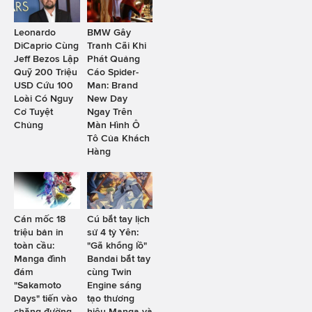
Leonardo
BMW Gây
DiCaprio Cùng
Tranh Cãi Khi
Jeff Bezos Lập
Phát Quảng
Quỹ 200 Triệu
Cáo Spider-
USD Cứu 100
Man: Brand
Loài Có Nguy
New Day
Cơ Tuyệt
Ngay Trên
Chủng
Màn Hình Ô
Tô Của Khách
Hàng
Cán mốc 18
Cú bắt tay lịch
triệu bản in
sử 4 tỷ Yên:
toàn cầu:
"Gã khổng lồ"
Manga đình
Bandai bắt tay
đám
cùng Twin
"Sakamoto
Engine sáng
Days" tiến vào
tạo thương
chặng đường
hiệu Manga và