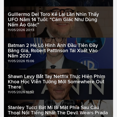
Guillermo Del Toro Kể Lại Lần Nhìn Thấy
UFO Năm 14 Tuổi: “Cảm Giác Như Dùng
Nấm Ảo Giác”
11/05/2026 20:13
Batman 2 Hé Lộ Hình Ảnh Đầu Tiên Đầy
Băng Giá, Robert Pattinson Tái Xuất Vào
Năm 2027
11/05/2026 15:06
Shawn Levy Bắt Tay Netflix Thực Hiện Phim
Khoa Học Viễn Tưởng Mới Somewhere Out
There
11/05/2026 10:52
Stanley Tucci Bật Mí Bí Mật Phía Sau Câu
Thoại Nổi Tiếng Nhất The Devil Wears Prada