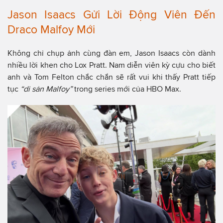
Jason Isaacs Gửi Lời Động Viên Đến
Draco Malfoy Mới
Không chỉ chụp ảnh cùng đàn em, Jason Isaacs còn dành
nhiều lời khen cho Lox Pratt. Nam diễn viên kỳ cựu cho biết
anh và Tom Felton chắc chắn sẽ rất vui khi thấy Pratt tiếp
tục
“di sản Malfoy”
trong series mới của HBO Max.