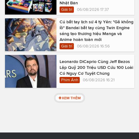
Nhật Bản
Giải trí
06/08/2026 17:37
Cú bắt tay lịch sử 4 tỷ Yên: "Gã khổng
lồ" Bandai bắt tay cùng Twin Engine
sáng tạo thương hiệu Manga và
Anime hoàn toàn mới
Giải trí
06/08/2026 16:56
Leonardo DiCaprio Cùng Jeff Bezos
Lập Quỹ 200 Triệu USD Cứu 100 Loài
Có Nguy Cơ Tuyệt Chủng
Phim Ảnh
06/08/2026 16:21
XEM THÊM