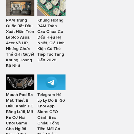
RAM Trung
Khủng Hoảng
Quốc Bắt Đầu
RAM Toàn
Xuất Hiện Trên
Cầu Chưa Có
Laptop Asus,
Dấu Hiệu Hạ
Acer Và HP,
Nhiệt, Giá Linh
Nhưng Chưa
Kiện Có Thể
Thể Giải Quyết
Tiếp Tục Tăng
Khủng Hoảng
Đến 2028
Bộ Nhớ
Mouth Pad Ra
Telegram Hé
Mắt: Thiết Bị
Lộ Lý Do Bị Gỡ
Điều Khiển PC
Khỏi App
Bằng Lưỡi, Mở
Store: CEO
Ra Cơ Hội
Cảnh Báo
Chơi Game
Chiêu Tống
Cho Người
Tiền Mới Có