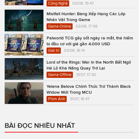
Công Nghệ
03/08, 19:47
Mistfall Hunter: Bảng Xếp Hạng Các Lớp
Nhân Vật Trong Game
Game Online
03/08, 17:06
Palworld TCG gây sốt ngày ra mắt, thẻ hiếm
bị đầu cơ với giá gần 4.000 USD
Giải trí
03/08, 16:14
Lord of the Rings: War in the North Bất Ngờ
Hé Lộ Khả Năng Quay Trở Lại
Game Offline
31/07, 17:30
Yelena Belova Chính Thức Trở Thành Black
Widow Mới Trong MCU
Phim Ảnh
31/07, 16:47
BÀI ĐỌC NHIỀU NHẤT