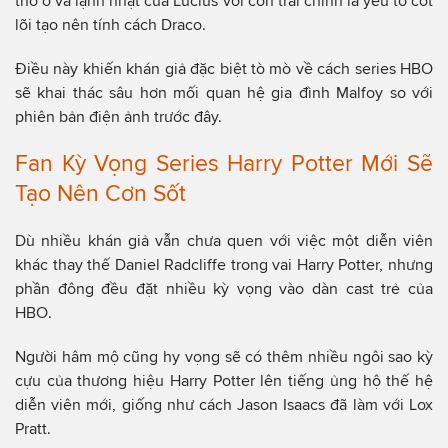
thờ ơ và lạnh nhạt của Lucius với con trai chính là yếu tố cốt
lõi tạo nên tính cách Draco.
Điều này khiến khán giả đặc biệt tò mò về cách series HBO
sẽ khai thác sâu hơn mối quan hệ gia đình Malfoy so với
phiên bản điện ảnh trước đây.
Fan Kỳ Vọng Series Harry Potter Mới Sẽ
Tạo Nên Cơn Sốt
Dù nhiều khán giả vẫn chưa quen với việc một diễn viên
khác thay thế Daniel Radcliffe trong vai Harry Potter, nhưng
phần đông đều đặt nhiều kỳ vọng vào dàn cast trẻ của
HBO.
Người hâm mộ cũng hy vọng sẽ có thêm nhiều ngôi sao kỳ
cựu của thương hiệu Harry Potter lên tiếng ủng hộ thế hệ
diễn viên mới, giống như cách Jason Isaacs đã làm với Lox
Pratt.