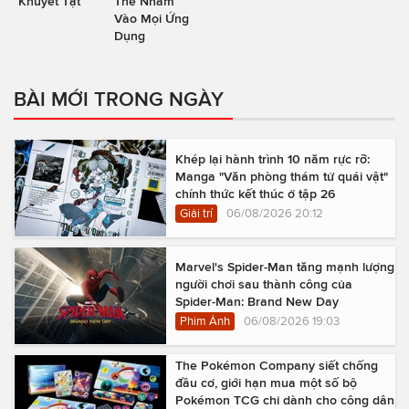
Khuyết Tật
Thể Nhắm
Vào Mọi Ứng
Dụng
BÀI MỚI TRONG NGÀY
Khép lại hành trình 10 năm rực rỡ:
Manga "Văn phòng thám tử quái vật"
chính thức kết thúc ở tập 26
Giải trí
06/08/2026 20:12
Marvel's Spider-Man tăng mạnh lượng
người chơi sau thành công của
Spider-Man: Brand New Day
Phim Ảnh
06/08/2026 19:03
The Pokémon Company siết chống
đầu cơ, giới hạn mua một số bộ
Pokémon TCG chỉ dành cho công dân