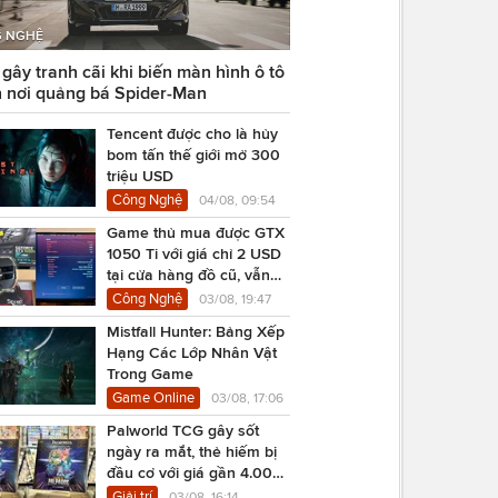
 NGHỆ
ây tranh cãi khi biến màn hình ô tô
 nơi quảng bá Spider-Man
Tencent được cho là hủy
bom tấn thế giới mở 300
triệu USD
Công Nghệ
04/08, 09:54
Game thủ mua được GTX
1050 Ti với giá chỉ 2 USD
tại cửa hàng đồ cũ, vẫn
chạy Cyberpunk 2077
Công Nghệ
03/08, 19:47
Mistfall Hunter: Bảng Xếp
Hạng Các Lớp Nhân Vật
Trong Game
Game Online
03/08, 17:06
Palworld TCG gây sốt
ngày ra mắt, thẻ hiếm bị
đầu cơ với giá gần 4.000
USD
Giải trí
03/08, 16:14