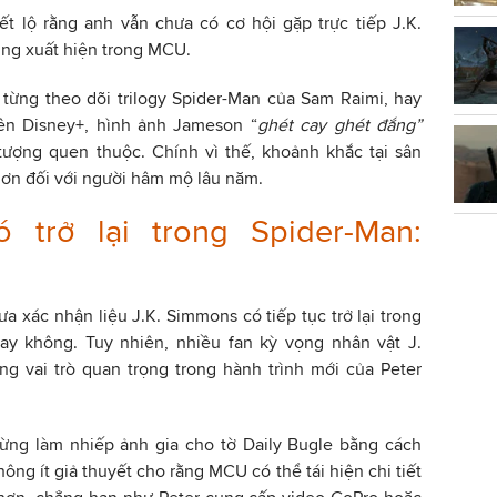
ết lộ rằng anh vẫn chưa có cơ hội gặp trực tiếp J.K.
ùng xuất hiện trong MCU.
 từng theo dõi trilogy Spider-Man của Sam Raimi, hay
rên Disney+, hình ảnh Jameson “
ghét cay ghét đắng”
tượng quen thuộc. Chính vì thế, khoảnh khắc tại sân
hơn đối với người hâm mộ lâu năm.
 trở lại trong Spider-Man:
ưa xác nhận liệu J.K. Simmons có tiếp tục trở lại trong
y không. Tuy nhiên, nhiều fan kỳ vọng nhân vật J.
g vai trò quan trọng trong hành trình mới của Peter
từng làm nhiếp ảnh gia cho tờ Daily Bugle bằng cách
ông ít giả thuyết cho rằng MCU có thể tái hiện chi tiết