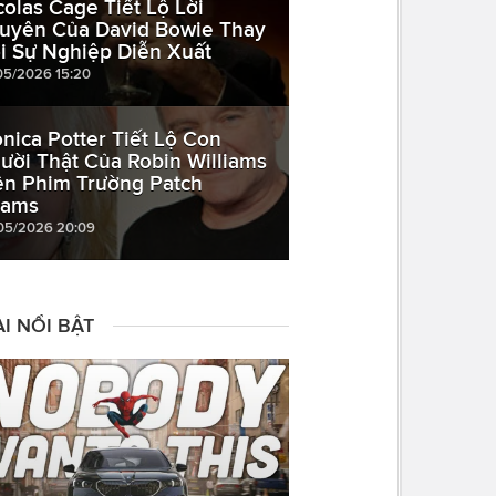
colas Cage Tiết Lộ Lời
uyên Của David Bowie Thay
i Sự Nghiệp Diễn Xuất
05/2026 15:20
nica Potter Tiết Lộ Con
ười Thật Của Robin Williams
ên Phim Trường Patch
ams
05/2026 20:09
I NỔI BẬT