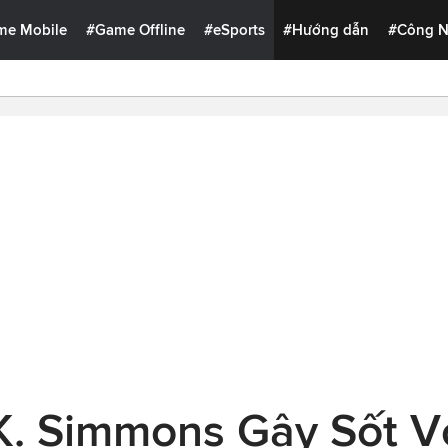
me Mobile
#Game Offline
#eSports
#Hướng dẫn
#Công 
.K. Simmons Gây Sốt 