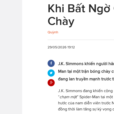
Khi Bất Ngờ
Chày
Quỳnh
29/05/2026 19:12
J.K. Simmons khiến người hâm
Man tại một trận bóng chày 
đang lan truyền mạnh trước 
J.K. Simmons đang khiến cộng 
“
chạm mặt
” Spider-Man tại một
hước của nam diễn viên trước 
đồng thời làm tăng sự kỳ vọng