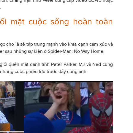
 hơn, chẳng hạn như Peter cung cấp video GoPro hoặc
.
ối mặt cuộc sống hoàn toàn
c cho là sẽ tập trung mạnh vào khía cạnh cảm xúc và
ker sau những sự kiện ở Spider-Man: No Way Home.
giới quên mất danh tính Peter Parker, MJ và Ned cũng
 những cuộc phiêu lưu trước đây cùng anh.