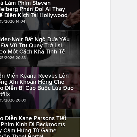
à Làm Phim Steven
ielberg Phản Đối AI Thay
ế Biên Kịch Tại Hollywood
05/2026 14:04
ider-Noir Bất Ngờ Đưa Yếu
 Đa Vũ Trụ Quay Trở Lại
eo Một Cách Khá Tinh Tế
05/2026 20:33
ễn Viên Keanu Reeves Lên
ếng Xin Khoan Hồng Cho
o Diễn Bị Cáo Buộc Lừa Đảo
flix
05/2026 20:09
o Diễn Kane Parsons Tiết
 Phim Kinh Dị Backrooms
y Cảm Hứng Từ Game
yền Thoại Portal