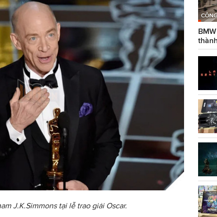
CÔNG
BMW g
thành
am J.K.Simmons tại lễ trao giải Oscar.