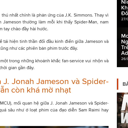
Ni
Kh
Đổ
thú nhất chính là phản ứng của J.K. Simmons. Thay vì
27/
ah Jameson thường làm mỗi khi thấy Spider-Man, nam
m tay chào đầy hài hước.
Mo
Ng
 tái hiện tinh thần đối đầu kinh điển giữa Jameson và
Tr
cũng như các phiên bản phim trước đây.
Ad
26/
 một trong những khoảnh khắc fan-service vui nhộn và
thời gian gần đây.
 J. Jonah Jameson và Spider-
BÀ
ẫn còn khá mờ nhạt
(MCU), mối quan hệ giữa J. Jonah Jameson và Spider-
quá sâu như ở loạt phim của đạo diễn Sam Raimi hay