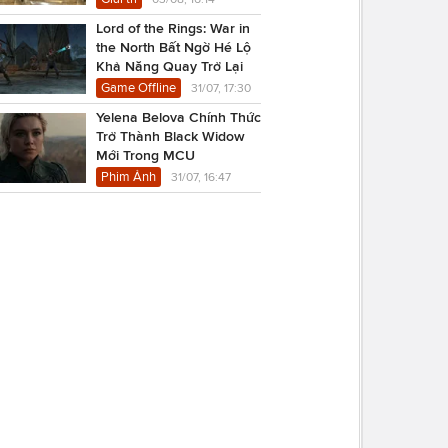
Lord of the Rings: War in
the North Bất Ngờ Hé Lộ
Khả Năng Quay Trở Lại
Game Offline
31/07, 17:30
Yelena Belova Chính Thức
Trở Thành Black Widow
Mới Trong MCU
Phim Ảnh
31/07, 16:47