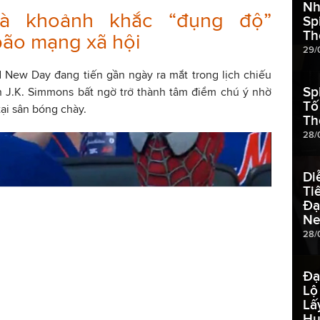
Nh
và khoảnh khắc “đụng độ”
Sp
Th
bão mạng xã hội
29/
 New Day đang tiến gần ngày ra mắt trong lịch chiếu
Sp
 J.K. Simmons bất ngờ trở thành tâm điểm chú ý nhờ
Tố
tại sân bóng chày.
Th
28/
Di
Ti
Đạ
Net
28/
Đạ
Lộ
Lấ
Hu