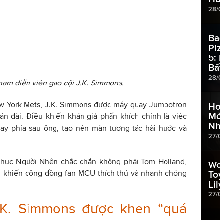
28/
Ba
Pi
5:
Bấ
28/
nam diễn viên gạo cội J.K. Simmons.
ew York Mets, J.K. Simmons được máy quay Jumbotron
Ho
Mở
án đài. Điều khiến khán giả phấn khích chính là việc
Nh
ay phía sau ông, tạo nên màn tương tác hài hước và
27/
phục Người Nhện chắc chắn không phải Tom Holland,
Wo
 khiến cộng đồng fan MCU thích thú và nhanh chóng
To
Li
27/
.K. Simmons được khen “quá