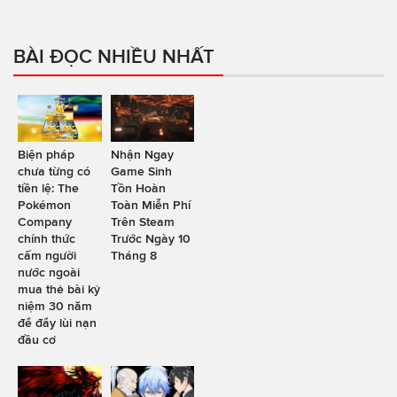
BÀI ĐỌC NHIỀU NHẤT
Biện pháp
Nhận Ngay
chưa từng có
Game Sinh
tiền lệ: The
Tồn Hoàn
Pokémon
Toàn Miễn Phí
Company
Trên Steam
chính thức
Trước Ngày 10
cấm người
Tháng 8
nước ngoài
mua thẻ bài kỷ
niệm 30 năm
để đẩy lùi nạn
đầu cơ