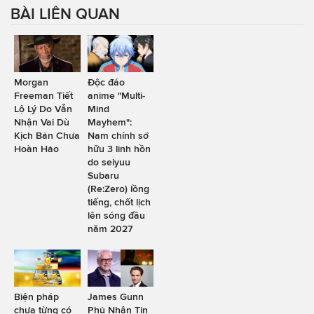
BÀI LIÊN QUAN
Morgan
Độc đáo
Freeman Tiết
anime "Multi-
Lộ Lý Do Vẫn
Mind
Nhận Vai Dù
Mayhem":
Kịch Bản Chưa
Nam chính sở
Hoàn Hảo
hữu 3 linh hồn
do seiyuu
Subaru
(Re:Zero) lồng
tiếng, chốt lịch
lên sóng đầu
năm 2027
Biện pháp
James Gunn
chưa từng có
Phủ Nhận Tin