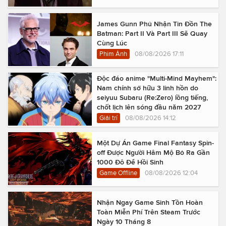
James Gunn Phủ Nhận Tin Đồn The
Batman: Part II Và Part III Sẽ Quay
Cùng Lúc
Phim Ảnh
08/08/2026 17:11
Độc đáo anime "Multi-Mind Mayhem":
Nam chính sở hữu 3 linh hồn do
seiyuu Subaru (Re:Zero) lồng tiếng,
chốt lịch lên sóng đầu năm 2027
Giải trí
08/08/2026 14:12
Một Dự Án Game Final Fantasy Spin-
off Được Người Hâm Mộ Bỏ Ra Gần
1000 Đô Để Hồi Sinh
Game Offline
08/08/2026 12:04
Nhận Ngay Game Sinh Tồn Hoàn
Toàn Miễn Phí Trên Steam Trước
Ngày 10 Tháng 8