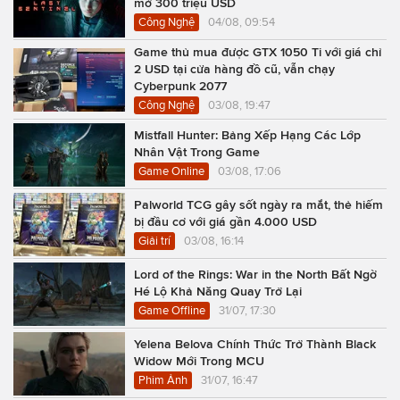
mở 300 triệu USD
Công Nghệ
04/08, 09:54
Game thủ mua được GTX 1050 Ti với giá chỉ
2 USD tại cửa hàng đồ cũ, vẫn chạy
Cyberpunk 2077
Công Nghệ
03/08, 19:47
Mistfall Hunter: Bảng Xếp Hạng Các Lớp
Nhân Vật Trong Game
Game Online
03/08, 17:06
Palworld TCG gây sốt ngày ra mắt, thẻ hiếm
bị đầu cơ với giá gần 4.000 USD
Giải trí
03/08, 16:14
Lord of the Rings: War in the North Bất Ngờ
Hé Lộ Khả Năng Quay Trở Lại
Game Offline
31/07, 17:30
Yelena Belova Chính Thức Trở Thành Black
Widow Mới Trong MCU
Phim Ảnh
31/07, 16:47