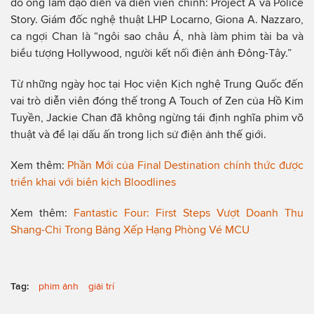
do ông làm đạo diễn và diễn viên chính: Project A và Police
Story. Giám đốc nghệ thuật LHP Locarno, Giona A. Nazzaro,
ca ngợi Chan là “ngôi sao châu Á, nhà làm phim tài ba và
biểu tượng Hollywood, người kết nối điện ảnh Đông-Tây.”
Từ những ngày học tại Học viện Kịch nghệ Trung Quốc đến
vai trò diễn viên đóng thế trong A Touch of Zen của Hồ Kim
Tuyền, Jackie Chan đã không ngừng tái định nghĩa phim võ
thuật và để lại dấu ấn trong lịch sử điện ảnh thế giới.
Xem thêm:
Phần Mới của Final Destination chính thức được
triển khai với biên kịch Bloodlines
Xem thêm:
Fantastic Four: First Steps Vượt Doanh Thu
Shang-Chi Trong Bảng Xếp Hạng Phòng Vé MCU
Tag:
phim ảnh
giải trí