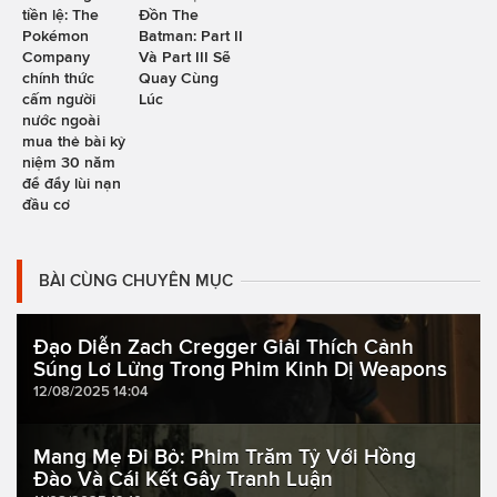
tiền lệ: The
Đồn The
Pokémon
Batman: Part II
Company
Và Part III Sẽ
chính thức
Quay Cùng
cấm người
Lúc
nước ngoài
mua thẻ bài kỷ
niệm 30 năm
để đẩy lùi nạn
đầu cơ
BÀI CÙNG CHUYÊN MỤC
Đạo Diễn Zach Cregger Giải Thích Cảnh
Súng Lơ Lửng Trong Phim Kinh Dị Weapons
12/08/2025 14:04
Mang Mẹ Đi Bỏ: Phim Trăm Tỷ Với Hồng
Đào Và Cái Kết Gây Tranh Luận