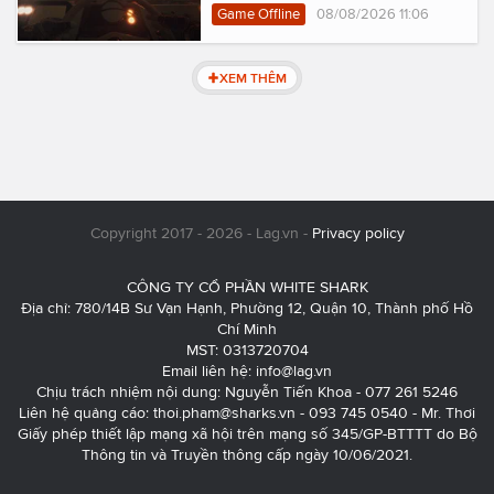
Game Offline
08/08/2026 11:06
XEM THÊM
Copyright 2017 - 2026 - Lag.vn -
Privacy policy
CÔNG TY CỔ PHẦN WHITE SHARK
Địa chỉ: 780/14B Sư Vạn Hạnh, Phường 12, Quận 10, Thành phố Hồ
Chí Minh
MST: 0313720704
Email liên hệ:
info@lag.vn
Chịu trách nhiệm nội dung: Nguyễn Tiến Khoa - 077 261 5246
Liên hệ quảng cáo:
thoi.pham@sharks.vn
- 093 745 0540 - Mr. Thơi
Giấy phép thiết lập mạng xã hội trên mạng số 345/GP-BTTTT do Bộ
Thông tin và Truyền thông cấp ngày 10/06/2021.