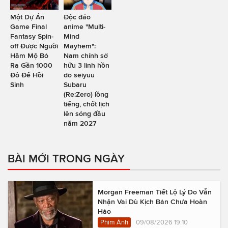
Một Dự Án
Độc đáo
Game Final
anime "Multi-
Fantasy Spin-
Mind
off Được Người
Mayhem":
Hâm Mộ Bỏ
Nam chính sở
Ra Gần 1000
hữu 3 linh hồn
Đô Để Hồi
do seiyuu
Sinh
Subaru
(Re:Zero) lồng
tiếng, chốt lịch
lên sóng đầu
năm 2027
BÀI MỚI TRONG NGÀY
Morgan Freeman Tiết Lộ Lý Do Vẫn
Nhận Vai Dù Kịch Bản Chưa Hoàn
Hảo
Phim Ảnh
09/08/2026 19:10