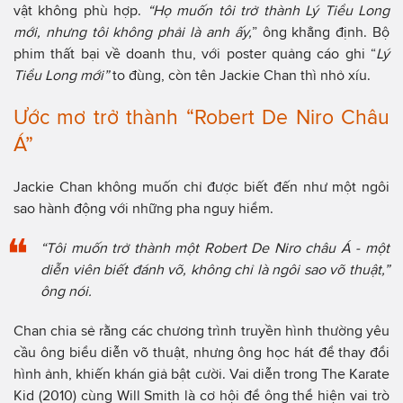
vật không phù hợp.
“Họ muốn tôi trở thành Lý Tiểu Long
mới, nhưng tôi không phải là anh ấy,
” ông khẳng định. Bộ
phim thất bại về doanh thu, với poster quảng cáo ghi “
Lý
Tiểu Long mới”
to đùng, còn tên Jackie Chan thì nhỏ xíu.
Ước mơ trở thành “Robert De Niro Châu
Á”
Jackie Chan không muốn chỉ được biết đến như một ngôi
sao hành động với những pha nguy hiểm.
“Tôi muốn trở thành một Robert De Niro châu Á - một
diễn viên biết đánh võ, không chỉ là ngôi sao võ thuật,”
ông nói.
Chan chia sẻ rằng các chương trình truyền hình thường yêu
cầu ông biểu diễn võ thuật, nhưng ông học hát để thay đổi
hình ảnh, khiến khán giả bật cười. Vai diễn trong The Karate
Kid (2010) cùng Will Smith là cơ hội để ông thể hiện vai trò