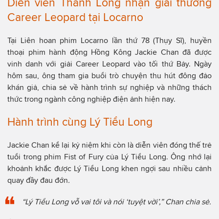
Diễn viên Thành Long nhận giải thưởng
Career Leopard tại Locarno
Tại Liên hoan phim Locarno lần thứ 78 (Thụy Sĩ), huyền
thoại phim hành động Hồng Kông Jackie Chan đã được
vinh danh với giải Career Leopard vào tối thứ Bảy. Ngày
hôm sau, ông tham gia buổi trò chuyện thu hút đông đảo
khán giả, chia sẻ về hành trình sự nghiệp và những thách
thức trong ngành công nghiệp điện ảnh hiện nay.
Hành trình cùng Lý Tiểu Long
Jackie Chan kể lại kỷ niệm khi còn là diễn viên đóng thế trẻ
tuổi trong phim Fist of Fury của Lý Tiểu Long. Ông nhớ lại
khoảnh khắc được Lý Tiểu Long khen ngợi sau nhiều cảnh
quay đầy đau đớn
.
“Lý Tiểu Long vỗ vai tôi và nói ‘tuyệt vời’,
” Chan chia sẻ.