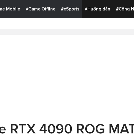
me Mobile
#Game Offline
#eSports
#Hướng dẫn
#Công 
e RTX 4090 ROG MA