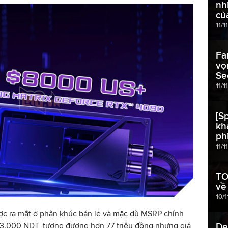
nh
củ
11/1
Fa
vọ
Se
11/1
[S
kh
ph
11/1
TO
về
10/1
ược ra mắt ở phân khúc bán lẻ và mặc dù MSRP chính
23.000 NDT, tương đương hơn 77 triệu đồng nhưng giá
De