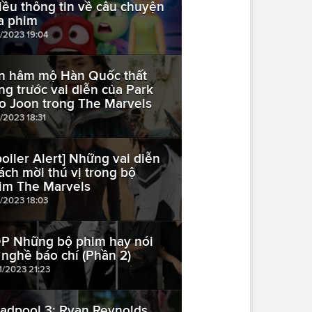
iều thông tin về câu chuyện
a phim
1/2023 19:04
n hâm mộ Hàn Quốc thất
ng trước vai diễn của Park
o Joon trong The Marvels
1/2023 18:31
poiler Alert] Những vai diễn
ách mời thú vị trong bộ
im The Marvels
1/2023 18:03
P Những bộ phim hay nói
 nghề báo chí (Phần 2)
1/2023 21:23
adpool 3: Ryan Reynolds