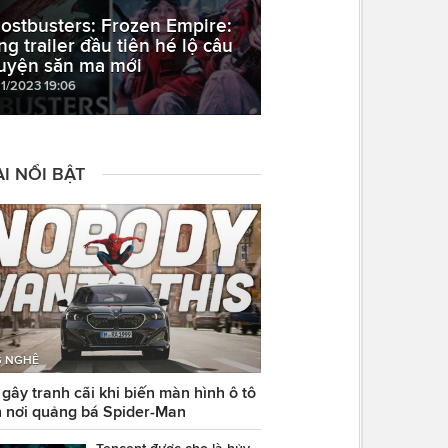
ostbusters: Frozen Empire:
ng trailer đầu tiên hé lộ câu
uyện săn ma mới
11/2023 19:06
I NỔI BẬT
 NGHỆ
ây tranh cãi khi biến màn hình ô tô
 nơi quảng bá Spider-Man
Tencent được cho là hủy