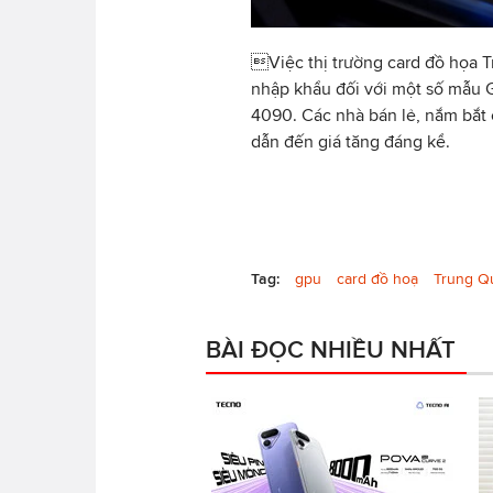
Việc thị trường card đồ họa Tr
nhập khẩu đối với một số mẫu
4090. Các nhà bán lẻ, nắm bắt c
dẫn đến giá tăng đáng kể.
Tag:
gpu
card đồ hoạ
Trung Q
BÀI ĐỌC NHIỀU NHẤT