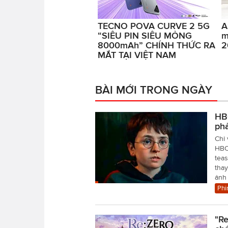
TECNO POVA CURVE 2 5G
A
“SIÊU PIN SIÊU MỎNG
m
8000mAh” CHÍNH THỨC RA
2
MẮT TẠI VIỆT NAM
BÀI MỚI TRONG NGÀY
HBO
ph
Chỉ 
HBO 
teas
tha
ảnh
Phi
"Re