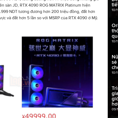
ti
 Trên sàn JD, RTX 4090 ROG MATRIX Platinum hiện
10/
59.999 NDT tương đương hơn 200 triệu đồng, đắt hơn
vực và đắt hơn 5 lần so với MSRP của RTX 4090 ở Mỹ.
Or
th
qua
10/
Nữ
sẻ
ch
10/1
Tr
gi
gi
hơ
09/