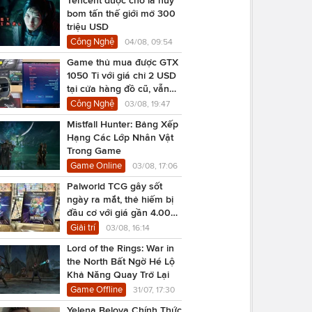
bom tấn thế giới mở 300
triệu USD
Công Nghệ
04/08, 09:54
Game thủ mua được GTX
1050 Ti với giá chỉ 2 USD
tại cửa hàng đồ cũ, vẫn
chạy Cyberpunk 2077
Công Nghệ
03/08, 19:47
Mistfall Hunter: Bảng Xếp
Hạng Các Lớp Nhân Vật
Trong Game
Game Online
03/08, 17:06
Palworld TCG gây sốt
ngày ra mắt, thẻ hiếm bị
đầu cơ với giá gần 4.000
USD
Giải trí
03/08, 16:14
Lord of the Rings: War in
the North Bất Ngờ Hé Lộ
Khả Năng Quay Trở Lại
Game Offline
31/07, 17:30
Yelena Belova Chính Thức