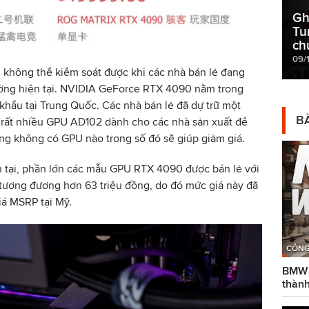
Gh
Tu
ch
09/
ều không thể kiểm soát được khi các nhà bán lẻ đang
trường hiện tại. NVIDIA GeForce RTX 4090 nằm trong
hẩu tại Trung Quốc. Các nhà bán lẻ đã dự trữ một
BÀ
rất nhiều GPU AD102 dành cho các nhà sản xuất để
ng không có GPU nào trong số đó sẽ giúp giảm giá.
n tại, phần lớn các mẫu GPU RTX 4090 được bán lẻ với
tương đương hơn 63 triệu đồng, do đó mức giá này đã
iá MSRP tại Mỹ.
CÔNG
BMW g
thành