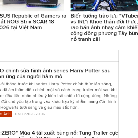
SUS Republic of Gamers ra
Biến tướng trào lưu "VTube
ắt ROG Strix SCAR 18
vs IRL": Khoe thân đời thực,
026 tại Việt Nam
rao bán ảnh nhạy cảm khiế
cộng đồng phương Tây bù
nổ tranh cãi
 chỉnh sửa hình ảnh series Harry Potter sau
ản ứng của người hâm mộ
vài tháng trước khi series Harry Potter chính thức lên sóng,
đã âm thầm điều chỉnh một số cảnh trong trailer mới sau khi
er đầu tiên nhận nhiều ý kiến trái chiều từ cộng đồng. Những
y đổi chủ yếu tập trung vào khâu hậu kỳ nhằm mang đến hình
 Hogwarts tươi sáng và giàu màu sắc hơn.
m Ảnh
07/08/2026 20:06
:ZERO" Mùa 4 tái xuất bùng nổ: Tung Trailer cực