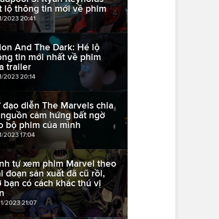
ết lộ thông tin mới về phim
11/2023 20:41
ion And The Dark: Hé lộ
ông tin mới nhất về phim
 trailer
11/2023 20:14
 đạo diễn The Marvels chia
 nguồn cảm hứng bất ngờ
o bộ phim của mình
1/2023 17:04
ình tự xem phim Marvel theo
ai đoạn sản xuất đã cũ rồi,
ờ bạn có cách khác thú vị
n
11/2023 21:07