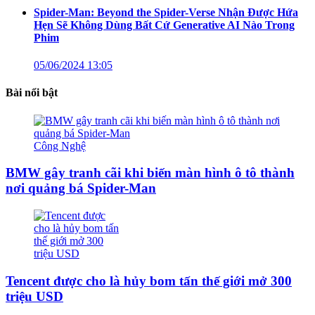
Spider-Man: Beyond the Spider-Verse Nhận Được Hứa
Hẹn Sẽ Không Dùng Bất Cứ Generative AI Nào Trong
Phim
05/06/2024 13:05
Bài nổi bật
Công Nghệ
BMW gây tranh cãi khi biến màn hình ô tô thành
nơi quảng bá Spider-Man
Tencent được cho là hủy bom tấn thế giới mở 300
triệu USD