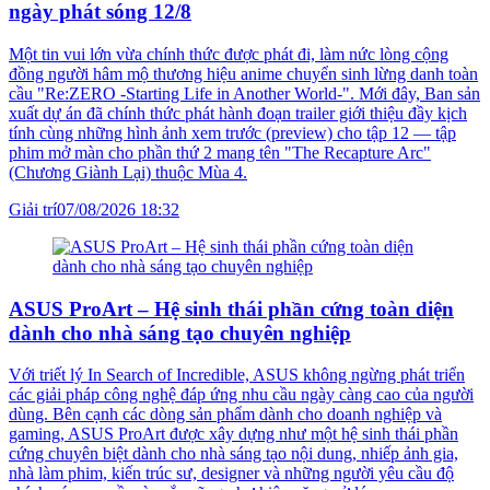
ngày phát sóng 12/8
Một tin vui lớn vừa chính thức được phát đi, làm nức lòng cộng
đồng người hâm mộ thương hiệu anime chuyển sinh lừng danh toàn
cầu "Re:ZERO -Starting Life in Another World-". Mới đây, Ban sản
xuất dự án đã chính thức phát hành đoạn trailer giới thiệu đầy kịch
tính cùng những hình ảnh xem trước (preview) cho tập 12 — tập
phim mở màn cho phần thứ 2 mang tên "The Recapture Arc"
(Chương Giành Lại) thuộc Mùa 4.
Giải trí
07/08/2026 18:32
ASUS ProArt – Hệ sinh thái phần cứng toàn diện
dành cho nhà sáng tạo chuyên nghiệp
Với triết lý In Search of Incredible, ASUS không ngừng phát triển
các giải pháp công nghệ đáp ứng nhu cầu ngày càng cao của người
dùng. Bên cạnh các dòng sản phẩm dành cho doanh nghiệp và
gaming, ASUS ProArt được xây dựng như một hệ sinh thái phần
cứng chuyên biệt dành cho nhà sáng tạo nội dung, nhiếp ảnh gia,
nhà làm phim, kiến trúc sư, designer và những người yêu cầu độ