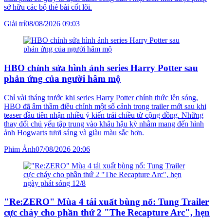
sở hữu các bộ thẻ bài cốt lõi.
Giải trí
08/08/2026 09:03
HBO chỉnh sửa hình ảnh series Harry Potter sau
phản ứng của người hâm mộ
Chỉ vài tháng trước khi series Harry Potter chính thức lên sóng,
HBO đã âm thầm điều chỉnh một số cảnh trong trailer mới sau khi
teaser đầu tiên nhận nhiều ý kiến trái chiều từ cộng đồng. Những
thay đổi chủ yếu tập trung vào khâu hậu kỳ nhằm mang đến hình
ảnh Hogwarts tươi sáng và giàu màu sắc hơn.
Phim Ảnh
07/08/2026 20:06
"Re:ZERO" Mùa 4 tái xuất bùng nổ: Tung Trailer
cực cháy cho phần thứ 2 "The Recapture Arc", hẹn