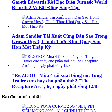
Gareth Edwards Rời Đạo Diễn Jurassic World
Rebirth 2 Vì Bất Đồng Sáng Tạo
Adam Sandler Tái Xuất Cùng Dàn Sao Trong
Grown Ups 3, Chính Thức Khởi Quay Sau
Hơn Một Thập Kỷ
"Re:ZERO" Mùa 4 tái xuất bùng nổ: Tung
Trailer cực cháy cho phần thứ 2 "The
Recapture Arc", hẹn ngày phát sóng 12/8
Bài đọc nhiều nhất