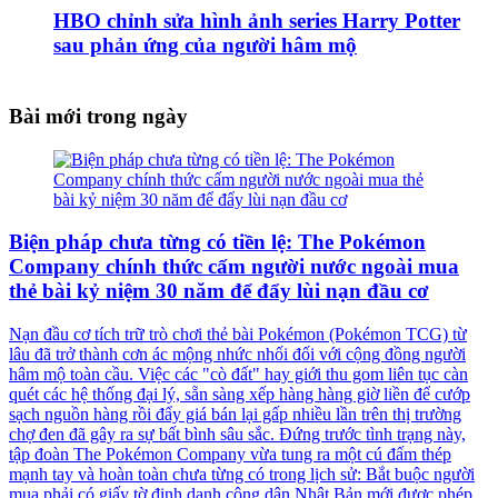
HBO chỉnh sửa hình ảnh series Harry Potter
sau phản ứng của người hâm mộ
Bài mới trong ngày
Biện pháp chưa từng có tiền lệ: The Pokémon
Company chính thức cấm người nước ngoài mua
thẻ bài kỷ niệm 30 năm để đẩy lùi nạn đầu cơ
Nạn đầu cơ tích trữ trò chơi thẻ bài Pokémon (Pokémon TCG) từ
lâu đã trở thành cơn ác mộng nhức nhối đối với cộng đồng người
hâm mộ toàn cầu. Việc các "cò đất" hay giới thu gom liên tục càn
quét các hệ thống đại lý, sẵn sàng xếp hàng hàng giờ liền để cướp
sạch nguồn hàng rồi đẩy giá bán lại gấp nhiều lần trên thị trường
chợ đen đã gây ra sự bất bình sâu sắc. Đứng trước tình trạng này,
tập đoàn The Pokémon Company vừa tung ra một cú đấm thép
mạnh tay và hoàn toàn chưa từng có trong lịch sử: Bắt buộc người
mua phải có giấy tờ định danh công dân Nhật Bản mới được phép