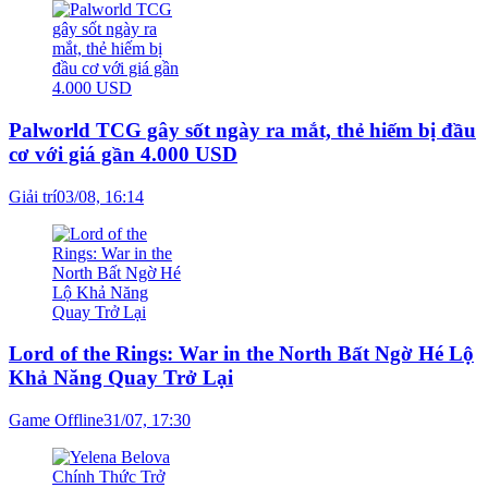
Palworld TCG gây sốt ngày ra mắt, thẻ hiếm bị đầu
cơ với giá gần 4.000 USD
Giải trí
03/08, 16:14
Lord of the Rings: War in the North Bất Ngờ Hé Lộ
Khả Năng Quay Trở Lại
Game Offline
31/07, 17:30