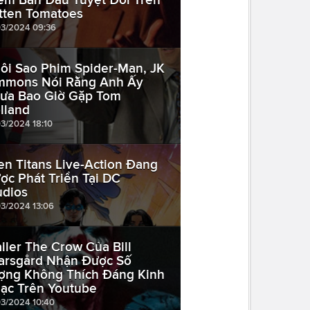
tten Tomatoes
03/2024 09:36
ôi Sao Phim Spider-Man, JK
mmons Nói Rằng Anh Ấy
ưa Bao Giờ Gặp Tom
lland
03/2024 18:10
en Titans Live-Action Đang
ợc Phát Triển Tại DC
udios
03/2024 13:06
ailer The Crow Của Bill
arsgård Nhận Được Số
ợng Không Thích Đáng Kinh
ạc Trên Youtube
03/2024 10:40