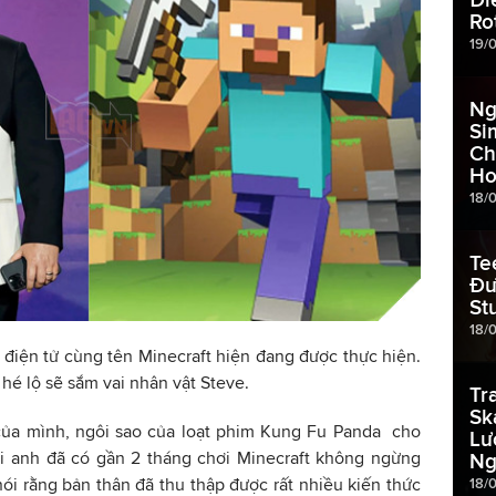
Ro
19/
Ng
Si
Ch
Ho
18/
Te
Đư
St
18/
 điện tử cùng tên Minecraft hiện đang được thực hiện.
hé lộ sẽ sắm vai nhân vật Steve.
Tr
Sk
của mình, ngôi sao của loạt phim Kung Fu Panda cho
Lư
tại anh đã có gần 2 tháng chơi Minecraft không ngừng
Ng
ói rằng bản thân đã thu thập được rất nhiều kiến thức
18/