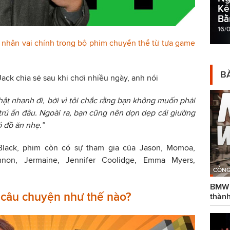
Kê
Bằ
16/
 nhận vai chính trong bộ phim chuyển thể từ tựa game
BÀ
ack chia sẻ sau khi chơi nhiều ngày, anh nói
hật nhanh đi, bởi vì tôi chắc rằng bạn không muốn phải
rú ẩn đâu. Ngoài ra, bạn cũng nên dọn dẹp cái giường
ó đồ ăn nhẹ.”
Black, phim còn có sự tham gia của Jason, Momoa,
nnon, Jermaine, Jennifer Coolidge, Emma Myers,
CÔNG
BMW g
 câu chuyện như thế nào?
thành