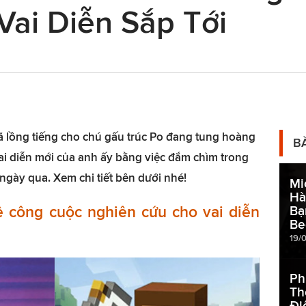
Vai Diễn Sắp Tới
ã lồng tiếng cho chú gấu trúc Po đang tung hoàng
B
ai diễn mới của anh ấy bằng việc đắm chìm trong
 ngày qua. Xem chi tiết bên dưới nhé!
Mi
Hà
ề công cuộc nghiên cứu cho vai diễn
Bạ
Be
19/
Ph
Th
Đi