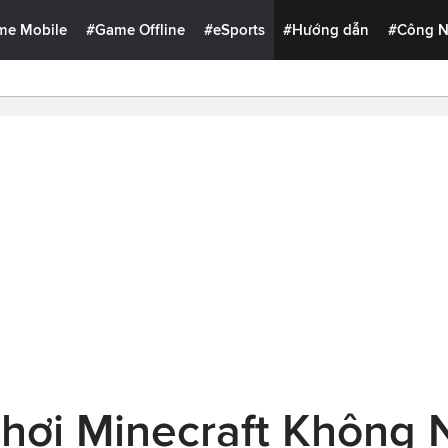
me Mobile
#Game Offline
#eSports
#Hướng dẫn
#Công 
Chơi Minecraft Không