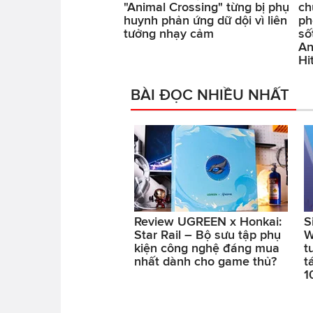
"Animal Crossing" từng bị phụ
ch
huynh phản ứng dữ dội vì liên
ph
tưởng nhạy cảm
số
An
Hi
BÀI ĐỌC NHIỀU NHẤT
Review UGREEN x Honkai:
S
Star Rail – Bộ sưu tập phụ
W
kiện công nghệ đáng mua
t
nhất dành cho game thủ?
t
1