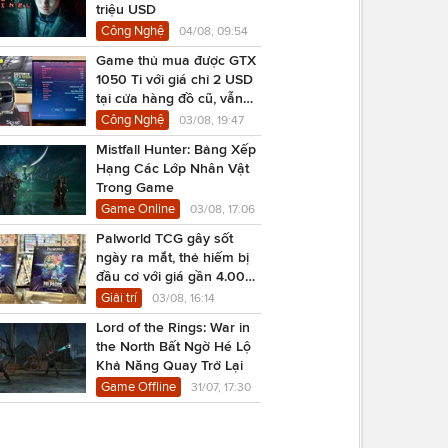
triệu USD
Công Nghệ
04/08, 09:54
Game thủ mua được GTX
1050 Ti với giá chỉ 2 USD
tại cửa hàng đồ cũ, vẫn
chạy Cyberpunk 2077
Công Nghệ
03/08, 19:47
Mistfall Hunter: Bảng Xếp
Hạng Các Lớp Nhân Vật
Trong Game
Game Online
03/08, 17:06
Palworld TCG gây sốt
ngày ra mắt, thẻ hiếm bị
đầu cơ với giá gần 4.000
USD
Giải trí
03/08, 16:14
Lord of the Rings: War in
the North Bất Ngờ Hé Lộ
Khả Năng Quay Trở Lại
Game Offline
31/07, 17:30