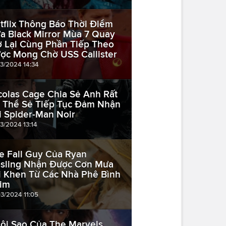
tflix Thông Báo Thời Điểm
a Black Mirror Mùa 7 Quay
ở Lại Cùng Phần Tiếp Theo
ợc Mong Chờ USS Callister
03/2024 14:34
colas Cage Chia Sẻ Anh Rất
 Thể Sẻ Tiếp Tục Đảm Nhận
i Spider-Man Noir
03/2024 13:14
e Fall Guy Của Ryan
sling Nhận Được Cơn Mưa
i Khen Từ Các Nhà Phê Bình
im
03/2024 11:05
ôi Sao Của The Marvels