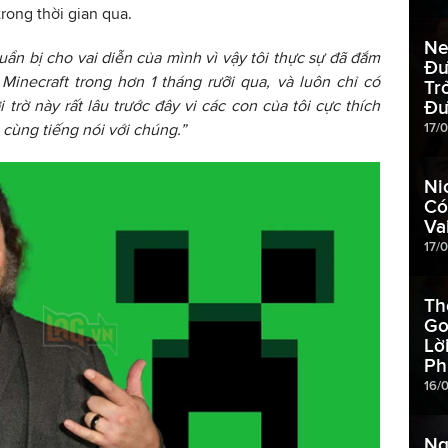
trong thời gian qua.
Ne
uẩn bị cho vai diễn của mình vì vậy tôi thực sự đã đắm
Đư
inecraft trong hơn 1 tháng rưỡi qua, và luôn chỉ có
Tr
 trờ này rất lâu trước đây vi các con của tôi cực thích
Đư
17/
 cùng tiếng nói với chúng.”
Ni
Có
Va
17/
Th
Go
Lờ
Ph
16/
Ng