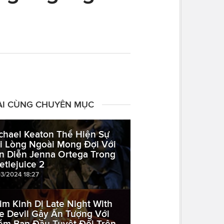
ÀI CÙNG CHUYÊN MỤC
chael Keaton Thể Hiện Sự
i Lòng Ngoài Mong Đợi Với
n Diễn Jenna Ortega Trong
etlejuice 2
03/2024 18:27
im Kinh Dị Late Night With
e Devil Gây Ấn Tượng Với
ểm Ban Đầu Tuyệt Đối Trên