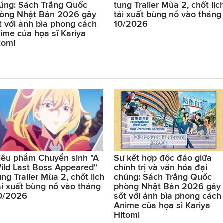
úng: Sách Trắng Quốc
tung Trailer Mùa 2, chốt lịc
òng Nhật Bản 2026 gây
tái xuất bùng nổ vào tháng
t với ảnh bìa phong cách
10/2026
ime của họa sĩ Kariya
tomi
iêu phẩm Chuyển sinh "A
Sự kết hợp độc đáo giữa
ild Last Boss Appeared"
chính trị và văn hóa đại
ung Trailer Mùa 2, chốt lịch
chúng: Sách Trắng Quốc
ái xuất bùng nổ vào tháng
phòng Nhật Bản 2026 gây
0/2026
sốt với ảnh bìa phong cách
Anime của họa sĩ Kariya
Hitomi