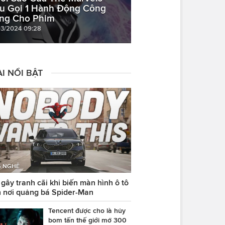
u Gọi 1 Hành Động Công
ng Cho Phim
03/2024 09:28
I NỔI BẬT
 NGHỆ
ây tranh cãi khi biến màn hình ô tô
 nơi quảng bá Spider-Man
Tencent được cho là hủy
bom tấn thế giới mở 300