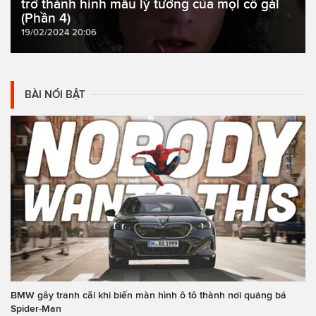
trở thành hình mẫu lý tưởng của mọi cô gái
(Phần 4)
19/02/2024 20:06
BÀI NỔI BẬT
BMW gây tranh cãi khi biến màn hình ô tô thành nơi quảng bá
Spider-Man