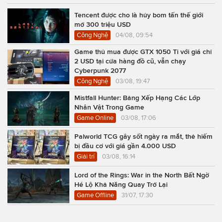
Tencent được cho là hủy bom tấn thế giới
mở 300 triệu USD
Công Nghệ
04/08, 09:54
Game thủ mua được GTX 1050 Ti với giá chỉ
2 USD tại cửa hàng đồ cũ, vẫn chạy
Cyberpunk 2077
Công Nghệ
03/08, 19:47
Mistfall Hunter: Bảng Xếp Hạng Các Lớp
Nhân Vật Trong Game
Game Online
03/08, 17:06
Palworld TCG gây sốt ngày ra mắt, thẻ hiếm
bị đầu cơ với giá gần 4.000 USD
Giải trí
03/08, 16:14
Lord of the Rings: War in the North Bất Ngờ
Hé Lộ Khả Năng Quay Trở Lại
Game Offline
31/07, 17:30