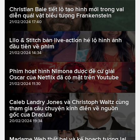
Christian Bale tiết lộ tạo hình mới trong vai
diễn quái vật biểu tượng Frankenstein
21/02/2024 17:40
Lilo & Stitch bản live-action hé lộ hình ảnh
đầu tiên về phim
21/02/2024 14:34
Phim hoạt hình Nimona được đề cử giải
Oscar của Netflix đã có mặt trên Youtube
21/02/2024 11:30
Caleb Landry Jones và Christoph Waltz cùng
tham gia câu chuyện kinh điển về nguồn
gốc của Dracula
20/02/2024 19:34
Madame Web thất bại và kế hoạch tương lai