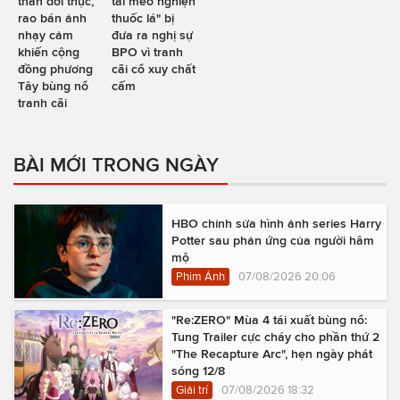
thân đời thực,
tai mèo nghiện
rao bán ảnh
thuốc lá" bị
nhạy cảm
đưa ra nghị sự
khiến cộng
BPO vì tranh
đồng phương
cãi cổ xuy chất
Tây bùng nổ
cấm
tranh cãi
BÀI MỚI TRONG NGÀY
HBO chỉnh sửa hình ảnh series Harry
Potter sau phản ứng của người hâm
mộ
Phim Ảnh
07/08/2026 20:06
"Re:ZERO" Mùa 4 tái xuất bùng nổ:
Tung Trailer cực cháy cho phần thứ 2
"The Recapture Arc", hẹn ngày phát
sóng 12/8
Giải trí
07/08/2026 18:32