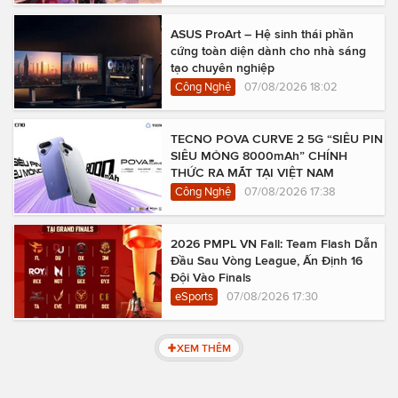
ASUS ProArt – Hệ sinh thái phần
cứng toàn diện dành cho nhà sáng
tạo chuyên nghiệp
Công Nghệ
07/08/2026 18:02
TECNO POVA CURVE 2 5G “SIÊU PIN
SIÊU MỎNG 8000mAh” CHÍNH
THỨC RA MẮT TẠI VIỆT NAM
Công Nghệ
07/08/2026 17:38
2026 PMPL VN Fall: Team Flash Dẫn
Đầu Sau Vòng League, Ấn Định 16
Đội Vào Finals
eSports
07/08/2026 17:30
XEM THÊM