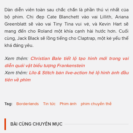
Dàn diễn viên toàn sau chắc chắn là phần thú vị nhất của
bộ phim. Chị đẹp Cate Blanchett vào vai Lillith, Ariana
Greenblatt sẽ vào vai Tiny Tina vui vẻ, và Kevin Hart sẽ
mang đến cho Roland một khía cạnh hài hước hơn. Cuối
cùng, Jack Black sẽ lồng tiếng cho Claptrap, một kẻ yếu thế
khá đáng yêu.
Xem thêm:
Christian Bale tiết lộ tạo hình mới trong vai
diễn quái vật biểu tượng Frankenstein
Xem thêm:
Lilo & Stitch bản live-action hé lộ hình ảnh đầu
tiên về phim
Tag:
Borderlands
Tin tức
Phim ảnh
phim chuyển thể
BÀI CÙNG CHUYÊN MỤC