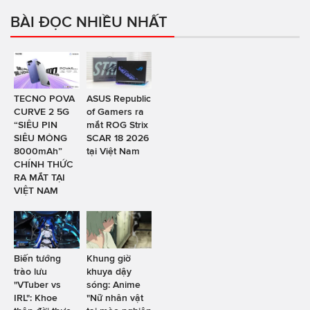
BÀI ĐỌC NHIỀU NHẤT
TECNO POVA
ASUS Republic
CURVE 2 5G
of Gamers ra
“SIÊU PIN
mắt ROG Strix
SIÊU MỎNG
SCAR 18 2026
8000mAh”
tại Việt Nam
CHÍNH THỨC
RA MẮT TẠI
VIỆT NAM
Biến tướng
Khung giờ
trào lưu
khuya dậy
"VTuber vs
sóng: Anime
IRL": Khoe
"Nữ nhân vật