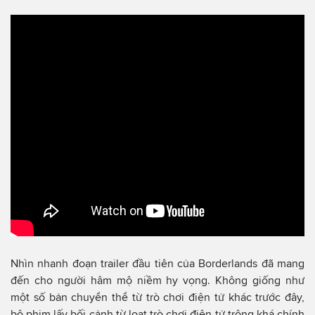
Nhìn nhanh đoạn trailer đầu tiên của Borderlands đã mang
đến cho người hâm mộ niềm hy vọng. Không giống như
một số bản chuyển thể từ trò chơi điện tử khác trước đây,
bộ phim lấy bối cảnh từ loạt trò chơi điện tử trông khá chính