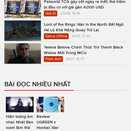
Palworld TCG gây sốt ngày ra mắt, thẻ hiếm
bị đầu cơ với giá gần 4.000 USD
Giải trí
03/08, 16:14
Lord of the Rings: War in the North Bất Ngờ
Hé Lộ Khả Năng Quay Trở Lại
Game Offline
31/07, 17:30
Yelena Belova Chính Thức Trở Thành Black
Widow Mới Trong MCU
Phim Ảnh
31/07, 16:47
BÀI ĐỌC NHIỀU NHẤT
Hiện tượng âm
Review
nhạc Nhật Bản
UGREEN x
vươn tầm thế
Honkai: Star