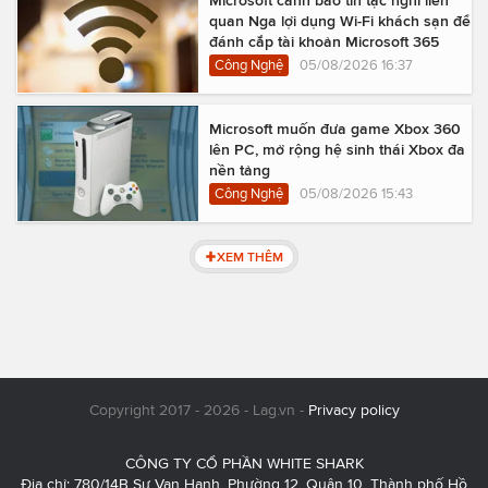
Microsoft cảnh báo tin tặc nghi liên
quan Nga lợi dụng Wi-Fi khách sạn để
đánh cắp tài khoản Microsoft 365
Công Nghệ
05/08/2026 16:37
Microsoft muốn đưa game Xbox 360
lên PC, mở rộng hệ sinh thái Xbox đa
nền tảng
Công Nghệ
05/08/2026 15:43
XEM THÊM
Copyright 2017 - 2026 - Lag.vn -
Privacy policy
CÔNG TY CỔ PHẦN WHITE SHARK
Địa chỉ: 780/14B Sư Vạn Hạnh, Phường 12, Quận 10, Thành phố Hồ