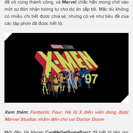
đã vô cùng thành công, và
Marvel
chắc hẳn mong chờ vào
một sự đón nhận tương tự cho dự án sắp tới. Mặc dù không
có nhiều chi tiết được chia sẻ, nhưng có vẻ như tiêu đề của
các tập phim đã được tiết lộ.
Xem thêm:
Fantastic Four: Hé lộ 3 diễn viên đang được
Marvel Studios nhắm đến cho vai Doctor Doom
Mới đây, tài khoản
CanWeGetSomeToast
đã tiết lộ tên gọi