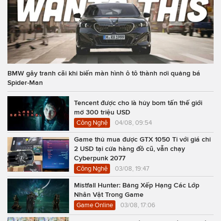
BMW gây tranh cãi khi biến màn hình ô tô thành nơi quảng bá
Spider-Man
Tencent được cho là hủy bom tấn thế giới
mở 300 triệu USD
Công Nghệ
04/08, 09:54
Game thủ mua được GTX 1050 Ti với giá chỉ
2 USD tại cửa hàng đồ cũ, vẫn chạy
Cyberpunk 2077
Công Nghệ
03/08, 19:47
Mistfall Hunter: Bảng Xếp Hạng Các Lớp
Nhân Vật Trong Game
Game Online
03/08, 17:06