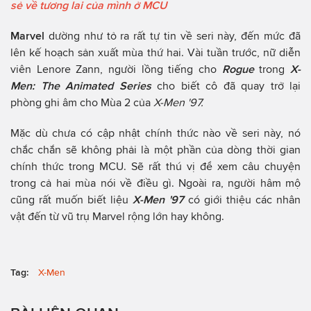
sẻ về tương lai của mình ở MCU
Marvel
dường như tỏ ra rất tự tin về seri này, đến mức đã
lên kế hoạch sản xuất mùa thứ hai. Vài tuần trước, nữ diễn
viên Lenore Zann, người lồng tiếng cho
Rogue
trong
X-
Men: The Animated Series
cho biết cô đã quay trở lại
phòng ghi âm cho Mùa 2 của
X-Men '97.
Mặc dù chưa có cập nhật chính thức nào về seri này, nó
chắc chắn sẽ không phải là một phần của dòng thời gian
chính thức trong MCU. Sẽ rất thú vị để xem câu chuyện
trong cả hai mùa nói về điều gì. Ngoài ra, người hâm mộ
cũng rất muốn biết liệu
X-Men '97
có giới thiệu các nhân
vật đến từ vũ trụ Marvel rộng lớn hay không.
Tag:
X-Men