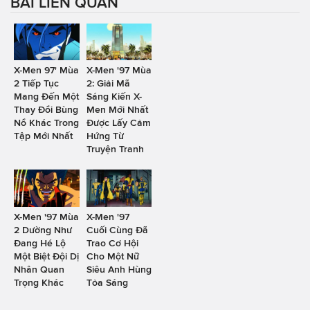
BÀI LIÊN QUAN
X-Men 97' Mùa
X-Men '97 Mùa
2 Tiếp Tục
2: Giải Mã
Mang Đến Một
Sáng Kiến X-
Thay Đổi Bùng
Men Mới Nhất
Nổ Khác Trong
Được Lấy Cảm
Tập Mới Nhất
Hứng Từ
Truyện Tranh
X-Men '97 Mùa
X-Men '97
2 Dường Như
Cuối Cùng Đã
Đang Hé Lộ
Trao Cơ Hội
Một Biệt Đội Dị
Cho Một Nữ
Nhân Quan
Siêu Anh Hùng
Trọng Khác
Tỏa Sáng