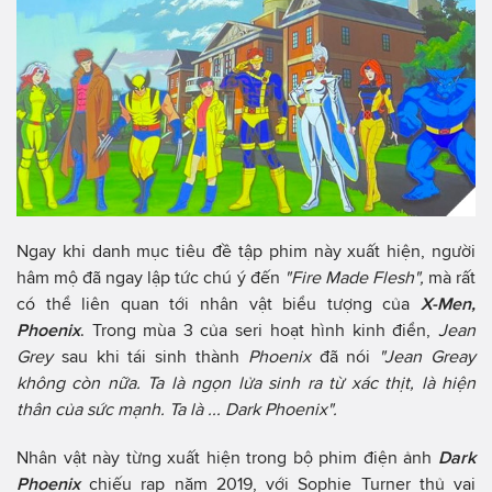
Ngay khi danh mục tiêu đề tập phim này xuất hiện, người
hâm mộ đã ngay lập tức chú ý đến
"Fire Made Flesh",
mà rất
có thể liên quan tới nhân vật biểu tượng của
X-Men,
Phoenix
. Trong mùa 3 của seri hoạt hình kinh điển,
Jean
Grey
sau khi tái sinh thành
Phoenix
đã nói
"Jean Greay
không còn nữa. Ta là ngọn lửa sinh ra từ xác thịt, là hiện
thân của sức mạnh. Ta là ... Dark Phoenix".
Nhân vật này từng xuất hiện trong bộ phim điện ảnh
Dark
Phoenix
chiếu rạp năm 2019, với Sophie Turner thủ vai