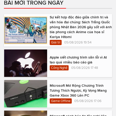
BÀI MỚI TRONG NGÀY
Sự kết hợp độc đáo giữa chính trị và
văn hóa đại chúng: Sách Trắng Quốc
phòng Nhật Bản 2026 gây sốt với ảnh
bìa phong cách Anime của họa sĩ
Kariya Hitomi
Giải trí
05/08/2026 19:54
Apple siết chương trình săn lỗi vì AI
tạo quá nhiều báo cáo giả
Công Nghệ
05/08/2026 17:48
Microsoft Mở Rộng Chương Trình
Tương Thích Ngược, Kỳ Vọng Mang
Game Xbox 360 Lên PC
Game Offline
05/08/2026 17:06