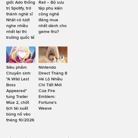
giới: Ado thống
Rail – Bộ sưu
trị Spotify, trở
tập phụ kiện
thành nghệ sĩ
công nghệ
Nhật có lượt
đáng mua
nghe nhiều
nhất dành cho
nhất tại thị
game thủ?
trường quốc tế
Siêu phẩm
Nintendo
Chuyển sinh
Direct Tháng 8
"A Wild Last
Hé Lộ Nhiều
Boss
Chi Tiết Mới
Appeared"
Của Fire
tung Trailer
Emblem:
Mùa 2, chốt
Fortune's
lịch tái xuất
Weave
bùng nổ vào
tháng 10/2026