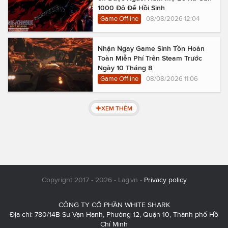
1000 Đô Để Hồi Sinh
Game Offline
08/08/2026 12:04
Nhận Ngay Game Sinh Tồn Hoàn
Toàn Miễn Phí Trên Steam Trước
Ngày 10 Tháng 8
Game Offline
08/08/2026 11:06
XEM THÊM
Copyright 2017 - 2026 - Lag.vn -
Privacy policy
CÔNG TY CỔ PHẦN WHITE SHARK
Địa chỉ: 780/14B Sư Vạn Hạnh, Phường 12, Quận 10, Thành phố Hồ
Chí Minh