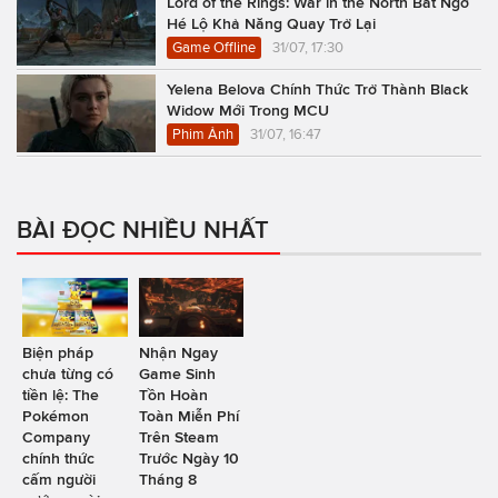
Lord of the Rings: War in the North Bất Ngờ
Hé Lộ Khả Năng Quay Trở Lại
Game Offline
31/07, 17:30
Yelena Belova Chính Thức Trở Thành Black
Widow Mới Trong MCU
Phim Ảnh
31/07, 16:47
BÀI ĐỌC NHIỀU NHẤT
Biện pháp
Nhận Ngay
chưa từng có
Game Sinh
tiền lệ: The
Tồn Hoàn
Pokémon
Toàn Miễn Phí
Company
Trên Steam
chính thức
Trước Ngày 10
cấm người
Tháng 8