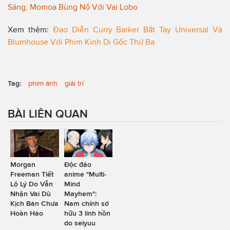
Sáng, Momoa Bùng Nổ Với Vai Lobo
Xem thêm:
Đạo Diễn Curry Barker Bắt Tay Universal Và
Blumhouse Với Phim Kinh Dị Gốc Thứ Ba
Tag:
phim ảnh
giải trí
BÀI LIÊN QUAN
Morgan
Độc đáo
Freeman Tiết
anime "Multi-
Lộ Lý Do Vẫn
Mind
Nhận Vai Dù
Mayhem":
Kịch Bản Chưa
Nam chính sở
Hoàn Hảo
hữu 3 linh hồn
do seiyuu