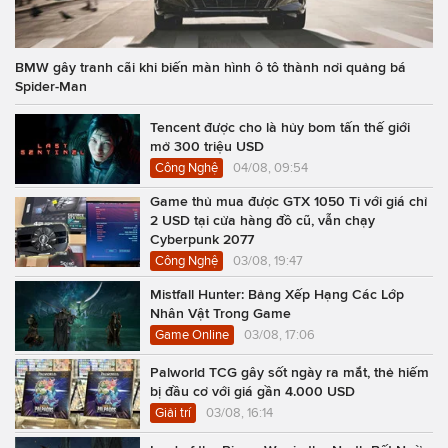
BMW gây tranh cãi khi biến màn hình ô tô thành nơi quảng bá
Spider-Man
Tencent được cho là hủy bom tấn thế giới
mở 300 triệu USD
Công Nghệ
04/08, 09:54
Game thủ mua được GTX 1050 Ti với giá chỉ
2 USD tại cửa hàng đồ cũ, vẫn chạy
Cyberpunk 2077
Công Nghệ
03/08, 19:47
Mistfall Hunter: Bảng Xếp Hạng Các Lớp
Nhân Vật Trong Game
Game Online
03/08, 17:06
Palworld TCG gây sốt ngày ra mắt, thẻ hiếm
bị đầu cơ với giá gần 4.000 USD
Giải trí
03/08, 16:14