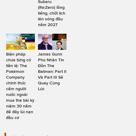
Subaru
(Re:Zero) lồng
tiếng, chốt lịch
lên sóng đầu
năm 2027
Biện pháp
James Gunn
chưa từng có
Phủ Nhận Tin
tiền lệ: The
Đồn The
Pokémon
Batman: Part II
Company
Và Part III Sẽ
chính thức
Quay Cùng
cấm người
Lúc
nước ngoài
mua thẻ bài kỷ
niệm 30 năm
để đẩy lùi nạn
đầu cơ