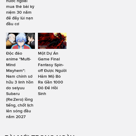
nước ngoài
mua thẻ bài kỷ
niệm 30 năm
để đẩy lùi nạn
đầu cơ
Độc đáo
Một Dự Án
anime "Multi-
Game Final
Mind
Fantasy Spin-
Mayhem":
off Được Người
Nam chính sở
Hâm Mộ Bỏ
hữu 3 linh hồn
Ra Gần 1000
do seiyuu
Đô Để Hồi
Subaru
Sinh
(Re:Zero) lồng
tiếng, chốt lịch
lên sóng đầu
năm 2027