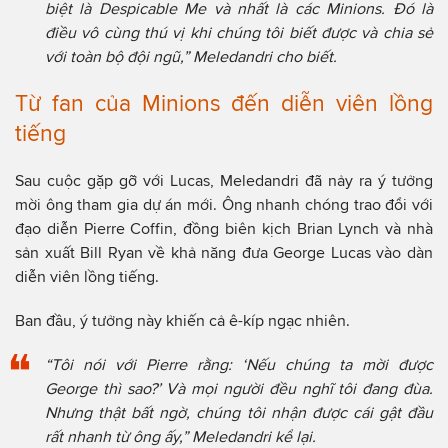
biệt là Despicable Me và nhất là các Minions. Đó là
điều vô cùng thú vị khi chúng tôi biết được và chia sẻ
với toàn bộ đội ngũ,” Meledandri cho biết.
Từ fan của Minions đến diễn viên lồng
tiếng
Sau cuộc gặp gỡ với Lucas, Meledandri đã nảy ra ý tưởng
mời ông tham gia dự án mới. Ông nhanh chóng trao đổi với
đạo diễn Pierre Coffin, đồng biên kịch Brian Lynch và nhà
sản xuất Bill Ryan về khả năng đưa George Lucas vào dàn
diễn viên lồng tiếng.
Ban đầu, ý tưởng này khiến cả ê-kíp ngạc nhiên.
“Tôi nói với Pierre rằng: ‘Nếu chúng ta mời được
George thì sao?’ Và mọi người đều nghĩ tôi đang đùa.
Nhưng thật bất ngờ, chúng tôi nhận được cái gật đầu
rất nhanh từ ông ấy,” Meledandri kể lại.