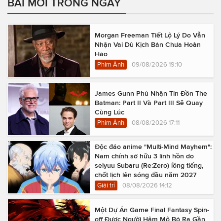
BÀI MỚI TRONG NGÀY
Morgan Freeman Tiết Lộ Lý Do Vẫn
Nhận Vai Dù Kịch Bản Chưa Hoàn
Hảo
Phim Ảnh
09/08/2026 19:10
James Gunn Phủ Nhận Tin Đồn The
Batman: Part II Và Part III Sẽ Quay
Cùng Lúc
Phim Ảnh
08/08/2026 17:11
Độc đáo anime "Multi-Mind Mayhem":
Nam chính sở hữu 3 linh hồn do
seiyuu Subaru (Re:Zero) lồng tiếng,
chốt lịch lên sóng đầu năm 2027
Giải trí
08/08/2026 14:12
Một Dự Án Game Final Fantasy Spin-
off Được Người Hâm Mộ Bỏ Ra Gần