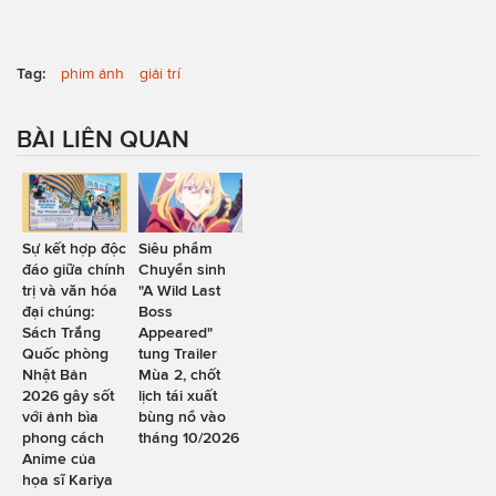
Tag:
phim ảnh
giải trí
BÀI LIÊN QUAN
Sự kết hợp độc
Siêu phẩm
đáo giữa chính
Chuyển sinh
trị và văn hóa
"A Wild Last
đại chúng:
Boss
Sách Trắng
Appeared"
Quốc phòng
tung Trailer
Nhật Bản
Mùa 2, chốt
2026 gây sốt
lịch tái xuất
với ảnh bìa
bùng nổ vào
phong cách
tháng 10/2026
Anime của
họa sĩ Kariya