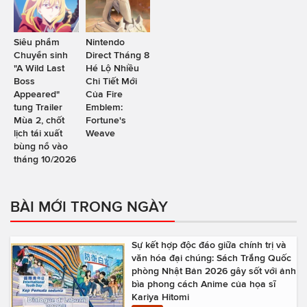
Siêu phẩm
Nintendo
Chuyển sinh
Direct Tháng 8
"A Wild Last
Hé Lộ Nhiều
Boss
Chi Tiết Mới
Appeared"
Của Fire
tung Trailer
Emblem:
Mùa 2, chốt
Fortune's
lịch tái xuất
Weave
bùng nổ vào
tháng 10/2026
BÀI MỚI TRONG NGÀY
Sự kết hợp độc đáo giữa chính trị và
văn hóa đại chúng: Sách Trắng Quốc
phòng Nhật Bản 2026 gây sốt với ảnh
bìa phong cách Anime của họa sĩ
Kariya Hitomi