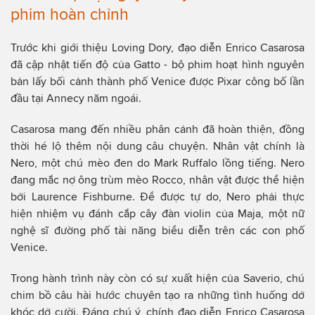
phim hoàn chỉnh
Trước khi giới thiệu Loving Dory, đạo diễn Enrico Casarosa
đã cập nhật tiến độ của Gatto - bộ phim hoạt hình nguyên
bản lấy bối cảnh thành phố Venice được Pixar công bố lần
đầu tại Annecy năm ngoái.
Casarosa mang đến nhiều phân cảnh đã hoàn thiện, đồng
thời hé lộ thêm nội dung câu chuyện. Nhân vật chính là
Nero, một chú mèo đen do Mark Ruffalo lồng tiếng. Nero
đang mắc nợ ông trùm mèo Rocco, nhân vật được thể hiện
bởi Laurence Fishburne. Để được tự do, Nero phải thực
hiện nhiệm vụ đánh cắp cây đàn violin của Maja, một nữ
nghệ sĩ đường phố tài năng biểu diễn trên các con phố
Venice.
Trong hành trình này còn có sự xuất hiện của Saverio, chú
chim bồ câu hài hước chuyên tạo ra những tình huống dở
khóc dở cười. Đáng chú ý, chính đạo diễn Enrico Casarosa