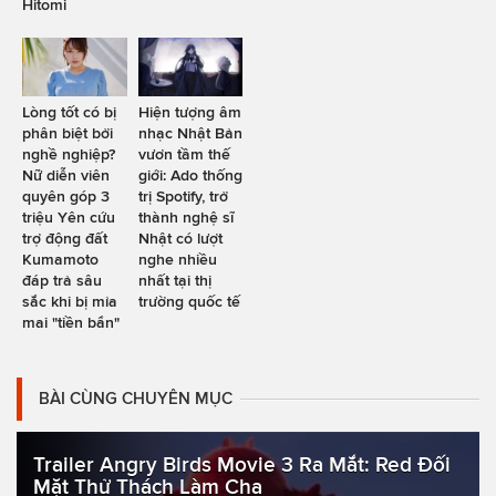
Hitomi
Lòng tốt có bị
Hiện tượng âm
phân biệt bởi
nhạc Nhật Bản
nghề nghiệp?
vươn tầm thế
Nữ diễn viên
giới: Ado thống
quyên góp 3
trị Spotify, trở
triệu Yên cứu
thành nghệ sĩ
trợ động đất
Nhật có lượt
Kumamoto
nghe nhiều
đáp trả sâu
nhất tại thị
sắc khi bị mỉa
trường quốc tế
mai "tiền bẩn"
BÀI CÙNG CHUYÊN MỤC
Trailer Angry Birds Movie 3 Ra Mắt: Red Đối
Mặt Thử Thách Làm Cha