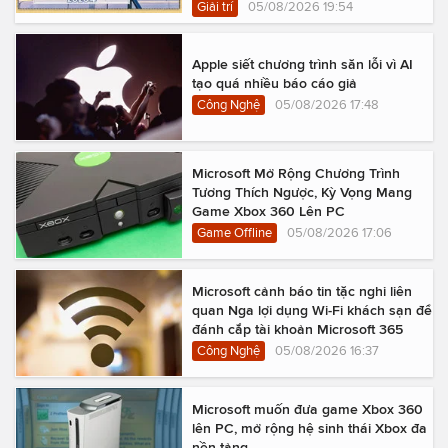
Giải trí
05/08/2026 19:54
Apple siết chương trình săn lỗi vì AI
tạo quá nhiều báo cáo giả
Công Nghệ
05/08/2026 17:48
Microsoft Mở Rộng Chương Trình
Tương Thích Ngược, Kỳ Vọng Mang
Game Xbox 360 Lên PC
Game Offline
05/08/2026 17:06
Microsoft cảnh báo tin tặc nghi liên
quan Nga lợi dụng Wi-Fi khách sạn để
đánh cắp tài khoản Microsoft 365
Công Nghệ
05/08/2026 16:37
Microsoft muốn đưa game Xbox 360
lên PC, mở rộng hệ sinh thái Xbox đa
nền tảng