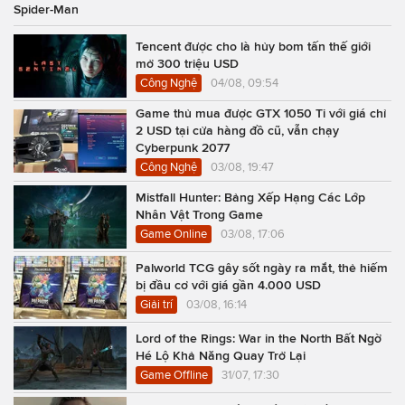
Spider-Man
Tencent được cho là hủy bom tấn thế giới
mở 300 triệu USD
Công Nghệ
04/08, 09:54
Game thủ mua được GTX 1050 Ti với giá chỉ
2 USD tại cửa hàng đồ cũ, vẫn chạy
Cyberpunk 2077
Công Nghệ
03/08, 19:47
Mistfall Hunter: Bảng Xếp Hạng Các Lớp
Nhân Vật Trong Game
Game Online
03/08, 17:06
Palworld TCG gây sốt ngày ra mắt, thẻ hiếm
bị đầu cơ với giá gần 4.000 USD
Giải trí
03/08, 16:14
Lord of the Rings: War in the North Bất Ngờ
Hé Lộ Khả Năng Quay Trở Lại
Game Offline
31/07, 17:30