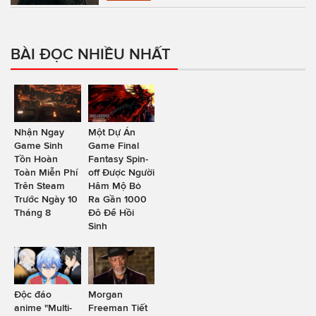
BÀI ĐỌC NHIỀU NHẤT
Nhận Ngay
Một Dự Án
Game Sinh
Game Final
Tồn Hoàn
Fantasy Spin-
Toàn Miễn Phí
off Được Người
Trên Steam
Hâm Mộ Bỏ
Trước Ngày 10
Ra Gần 1000
Tháng 8
Đô Để Hồi
Sinh
Độc đáo
Morgan
anime "Multi-
Freeman Tiết