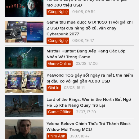
mở 300 triệu USD
Công Nghệ
04/08, 09:54
Game thủ mua được GTX 1050 Ti với giá chỉ
2 USD tại cửa hàng đồ cũ, vẫn chạy
Cyberpunk 2077
Công Nghệ
03/08, 19:47
Mistfall Hunter: Bảng Xếp Hạng Các Lớp
Nhân Vật Trong Game
Game Online
03/08, 17:06
Palworld TCG gây sốt ngày ra mắt, thẻ hiếm
bị đầu cơ với giá gần 4.000 USD
Giải trí
03/08, 16:14
Lord of the Rings: War in the North Bất Ngờ
Hé Lộ Khả Năng Quay Trở Lại
Game Offline
31/07, 17:30
Yelena Belova Chính Thức Trở Thành Black
Widow Mới Trong MCU
Phim Ảnh
31/07, 16:47