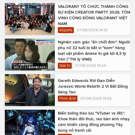
VALORANT TỔ CHỨC THÀNH CÔNG
SỰ KIỆN CREATOR PARTY 2026, TÔN
VINH CỘNG ĐỒNG VALORANT VIỆT
NAM
eSports
07/08/2026 14:33
Nghiện cảm giác "ấn chốt đơn": Người
phụ nữ 32 tuổi bị bắt vì "bom" hàng
loạt vật phẩm Anime trị giá tới 4,3 tỷ
Yên (~714 tỷ VNĐ)
Giải trí
07/08/2026 14:24
Gareth Edwards Rời Đạo Diễn
Jurassic World Rebirth 2 Vì Bất Đồng
Sáng Tạo
Phim Ảnh
07/08/2026 14:05
Biến tướng trào lưu "VTuber vs IRL":
Khoe thân đời thực, rao bán ảnh nhạy
cảm khiến cộng đồng phương Tây
bùng nổ tranh cãi