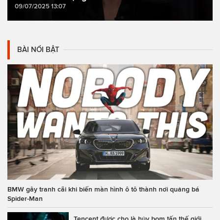
09/07/2025 13:07
BÀI NỔI BẬT
BMW gây tranh cãi khi biến màn hình ô tô thành nơi quảng bá
Spider-Man
Tencent được cho là hủy bom tấn thế giới