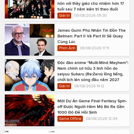
hôn với thầy giáo chủ nhiệm hơn 17
tuổi sau 7 năm kiên trì theo đuổi
Giải trí
09/08/2026 09:30
James Gunn Phủ Nhận Tin Đồn The
Batman: Part II Và Part III Sẽ Quay
Cùng Lúc
Phim Ảnh
08/08/2026 17:11
Độc đáo anime "Multi-Mind Mayhem":
Nam chính sở hữu 3 linh hồn do
seiyuu Subaru (Re:Zero) lồng tiếng,
chốt lịch lên sóng đầu năm 2027
Giải trí
08/08/2026 14:12
Một Dự Án Game Final Fantasy Spin-
off Được Người Hâm Mộ Bỏ Ra Gần
1000 Đô Để Hồi Sinh
Game Offline
08/08/2026 12:04