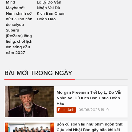
Mind
Lộ Lý Do Vẫn
Mayhem":
Nhận Vai Dù
Nam chính sở
Kịch Bản Chưa
hữu 3 linh hồn
Hoàn Hảo
do seiyuu
Subaru
(Re:Zero) lồng
tiếng, chốt lịch
lên sóng đầu
năm 2027
BÀI MỚI TRONG NGÀY
Morgan Freeman Tiết Lộ Lý Do Vẫn
Nhận Vai Dù Kịch Bản Chưa Hoàn
Hảo
Phim Ảnh
09/08/2026 19:10
Bổn cũ soạn lại như phim ngôn tình:
Cựu idol Nhật Bản gây bão khi kết