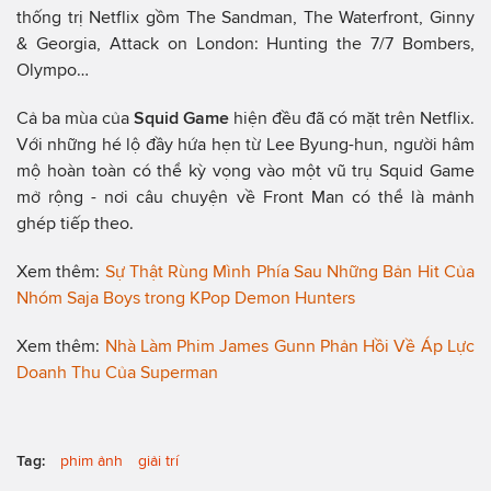
thống trị Netflix gồm The Sandman, The Waterfront, Ginny
& Georgia, Attack on London: Hunting the 7/7 Bombers,
Olympo…
Cả ba mùa của
Squid Game
hiện đều đã có mặt trên Netflix.
Với những hé lộ đầy hứa hẹn từ Lee Byung-hun, người hâm
mộ hoàn toàn có thể kỳ vọng vào một vũ trụ Squid Game
mở rộng - nơi câu chuyện về Front Man có thể là mảnh
ghép tiếp theo.
Xem thêm:
Sự Thật Rùng Mình Phía Sau Những Bản Hit Của
Nhóm Saja Boys trong KPop Demon Hunters
Xem thêm:
Nhà Làm Phim James Gunn Phản Hồi Về Áp Lực
Doanh Thu Của Superman
Tag:
phim ảnh
giải trí