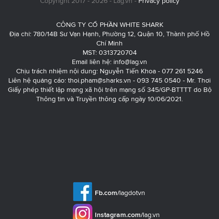
Copyright 2017 - 2026 - Lag.vn -
Privacy policy
CÔNG TY CỔ PHẦN WHITE SHARK
Địa chỉ: 780/14B Sư Vạn Hạnh, Phường 12, Quận 10, Thành phố Hồ
Chí Minh
MST: 0313720704
Email liên hệ:
info@lag.vn
Chịu trách nhiệm nội dung: Nguyễn Tiến Khoa - 077 261 5246
Liên hệ quảng cáo:
thoi.pham@sharks.vn
- 093 745 0540 - Mr. Thơi
Giấy phép thiết lập mạng xã hội trên mạng số 345/GP-BTTTT do Bộ
Thông tin và Truyền thông cấp ngày 10/06/2021.
Fb.com/
lagdotvn
Instagram.com/
lag.vn