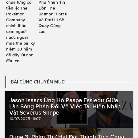
chưa từng có
Phủ Nhận Tin
tiền lệ: The
Đồn The
Pokémon
Batman: Part II
Company
Và Part III Sẽ
chính thức
Quay Cùng
cấm người
Lúc
nước ngoài
mua thẻ bài kỷ
niệm 30 năm
để đẩy lùi nạn
đầu cơ
BÀI CÙNG CHUYÊN MỤC
Jason Isaacs Ủng Hộ Paapa Essiedu Giữa
Làn Sóng Phản Đối Về Việc Tái Hiện Nhân
Vật Severus Snape
10/07/2025 16:07
Dune 3: Phim Thứ Hai Đạt Thành Tích Chưa