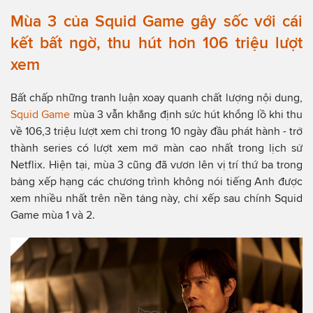
Mùa 3 của Squid Game gây sốc với cái
kết bất ngờ, thu hút hơn 106 triệu lượt
xem
Bất chấp những tranh luận xoay quanh chất lượng nội dung,
Squid Game
mùa 3 vẫn khẳng định sức hút khổng lồ khi thu
về 106,3 triệu lượt xem chỉ trong 10 ngày đầu phát hành - trở
thành series có lượt xem mở màn cao nhất trong lịch sử
Netflix. Hiện tại, mùa 3 cũng đã vươn lên vị trí thứ ba trong
bảng xếp hạng các chương trình không nói tiếng Anh được
xem nhiều nhất trên nền tảng này, chỉ xếp sau chính Squid
Game mùa 1 và 2.