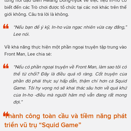
từng hỏi đạo diễn Hwang Dong-hyuk về việc liệu In-ho có
biết đến các Trò chơi được tổ chức tại các nơi khác trên thế
giới không. Câu trả lời là không.
“Nếu bạn để ý kỹ, In-ho vừa ngạc nhiên vừa cay đắng,”
Lee nói.
Về khả năng thực hiện một phần ngoại truyện tập trung vào
Front Man, Lee chia sẻ:
“Nếu có phần ngoại truyện về Front Man, làm sao tôi có
thể từ chối? Đây là điều quá rõ ràng. Cốt truyện của
phần đó phải thực sự hấp dẫn, thậm chí hơn cả Squid
Game. Tôi hy vọng nó sẽ khai thác sâu hơn về quá khứ
của In-ho -điều mà người hâm mộ vẫn đang rất mong
đợi.”
Thành công toàn cầu và tiềm năng phát
triển vũ trụ “Squid Game”