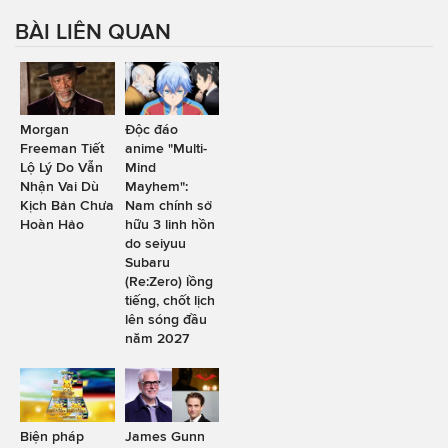
BÀI LIÊN QUAN
Morgan
Độc đáo
Freeman Tiết
anime "Multi-
Lộ Lý Do Vẫn
Mind
Nhận Vai Dù
Mayhem":
Kịch Bản Chưa
Nam chính sở
Hoàn Hảo
hữu 3 linh hồn
do seiyuu
Subaru
(Re:Zero) lồng
tiếng, chốt lịch
lên sóng đầu
năm 2027
Biện pháp
James Gunn