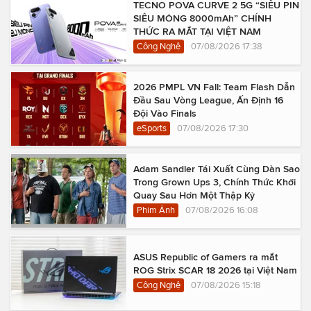
TECNO POVA CURVE 2 5G “SIÊU PIN
SIÊU MỎNG 8000mAh” CHÍNH
THỨC RA MẮT TẠI VIỆT NAM
Công Nghệ
07/08/2026 17:38
2026 PMPL VN Fall: Team Flash Dẫn
Đầu Sau Vòng League, Ấn Định 16
Đội Vào Finals
eSports
07/08/2026 17:30
Adam Sandler Tái Xuất Cùng Dàn Sao
Trong Grown Ups 3, Chính Thức Khởi
Quay Sau Hơn Một Thập Kỷ
Phim Ảnh
07/08/2026 16:08
ASUS Republic of Gamers ra mắt
ROG Strix SCAR 18 2026 tại Việt Nam
Công Nghệ
07/08/2026 15:18