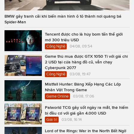
BMW gây tranh cãi khi biến màn hình ô tô thành nơi quảng bá
Spider-Man
Tencent được cho là hủy bom tấn thế giới
mở 300 triệu USD
Công Nghệ
04/08, 09:54
Game thủ mua được GTX 1050 Ti với giá chỉ
2 USD tại cửa hàng đồ cũ, vẫn chạy
Cyberpunk 2077
Công Nghệ
03/08, 19:47
Mistfall Hunter: Bảng Xếp Hạng Các Lớp
Nhân Vật Trong Game
Game Online
03/08, 17:06
Palworld TCG gây sốt ngày ra mắt, thẻ hiếm
bị đầu cơ với giá gần 4.000 USD
Giải trí
03/08, 16:14
Lord of the Rings: War in the North Bất Ngờ