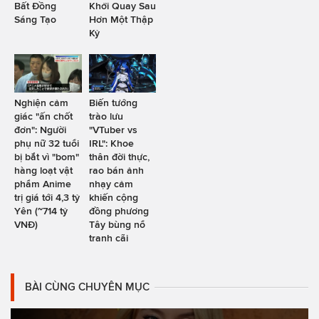
Bất Đồng
Khởi Quay Sau
Sáng Tạo
Hơn Một Thập
Kỷ
Nghiện cảm
Biến tướng
giác "ấn chốt
trào lưu
đơn": Người
"VTuber vs
phụ nữ 32 tuổi
IRL": Khoe
bị bắt vì "bom"
thân đời thực,
hàng loạt vật
rao bán ảnh
phẩm Anime
nhạy cảm
trị giá tới 4,3 tỷ
khiến cộng
Yên (~714 tỷ
đồng phương
VNĐ)
Tây bùng nổ
tranh cãi
BÀI CÙNG CHUYÊN MỤC