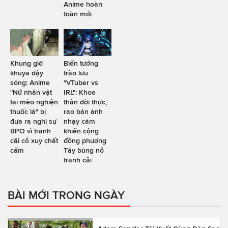
Anime hoàn
toàn mới
Khung giờ
Biến tướng
khuya dậy
trào lưu
sóng: Anime
"VTuber vs
"Nữ nhân vật
IRL": Khoe
tai mèo nghiện
thân đời thực,
thuốc lá" bị
rao bán ảnh
đưa ra nghị sự
nhạy cảm
BPO vì tranh
khiến cộng
cãi cổ xuy chất
đồng phương
cấm
Tây bùng nổ
tranh cãi
BÀI MỚI TRONG NGÀY