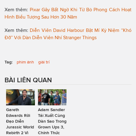
Xem thêm:
Pixar Gây Bất Ngờ Khi Từ Bỏ Phong Cách Hoạt
Hình Biểu Tượng Sau Hơn 30 Năm
Xem thêm:
Diễn Viên David Harbour Bật Mí Kỷ Niệm “Khó
Đỡ” Với Dàn Diễn Viên Nhí Stranger Things
Tag:
phim ảnh
giải trí
BÀI LIÊN QUAN
Gareth
Adam Sandler
Edwards Rời
Tái Xuất Cùng
Đạo Diễn
Dàn Sao Trong
Jurassic World
Grown Ups 3,
Rebirth 2 Vì
Chính Thức