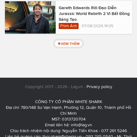
Gareth Edwards Rời Đạo Diễn
Jurassic World Rebirth 2 Vì Bất Đồng
Sáng Tạo
Phim Ảnh
07/08/2026 14:05
XEM THÊM
Copyright 2017 - 2026 - Lag.vn -
Privacy policy
CÔNG TY CỔ PHẦN WHITE SHARK
Địa chỉ: 780/14B Sư Vạn Hạnh, Phường 12, Quận 10, Thành phố Hồ
Chí Minh
MST: 0313720704
Email liên hệ:
info@lag.vn
Chịu trách nhiệm nội dung: Nguyễn Tiến Khoa - 077 261 5246
Liên hệ quảng cáo:
thoi.pham@sharks.vn
- 093 745 0540 - Mr. Thơi