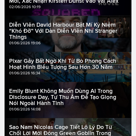
Mới, Xác Nhận Kirsten Dunst Vào Vai Alex
02/06/2026 10:19
Diễn Viên David Harbour Bật Mí Kỷ Niệm
“Khó Đỡ” Với Dàn Diễn Viên Nhí Stranger
Things
01/06/2026 19:06
Pixar Gây Bất Ngờ Khi Từ Bỏ Phong Cách
Hoạt Hình Biểu Tượng Sau Hơn 30 Năm
01/06/2026 16:34
Emily Blunt Không Muốn Dùng AI Trong
Disclosure Day, Tự Thu Âm Để Tạo Giọng
Nói Ngoài Hành Tinh
01/06/2026 14:08
Sao Nam Nicolas Cage Tiết Lộ Lý Do Từ
Chối Lời Mời Đóng Green Goblin Trong