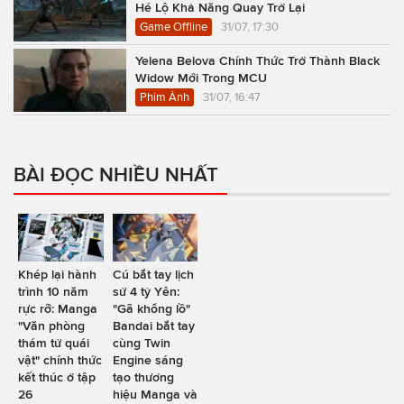
Hé Lộ Khả Năng Quay Trở Lại
Game Offline
31/07, 17:30
Yelena Belova Chính Thức Trở Thành Black
Widow Mới Trong MCU
Phim Ảnh
31/07, 16:47
BÀI ĐỌC NHIỀU NHẤT
Khép lại hành
Cú bắt tay lịch
trình 10 năm
sử 4 tỷ Yên:
rực rỡ: Manga
"Gã khổng lồ"
"Văn phòng
Bandai bắt tay
thám tử quái
cùng Twin
vật" chính thức
Engine sáng
kết thúc ở tập
tạo thương
26
hiệu Manga và