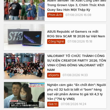
Adam Sandler Tái Xuất Cùng Dàn Sao
Trong Grown Ups 3, Chính Thức Khởi
Quay Sau Hơn Một Thập Kỷ
Phim Ảnh
07/08/2026 16:08
ASUS Republic of Gamers ra mắt
ROG Strix SCAR 18 2026 tại Việt Nam
Công Nghệ
07/08/2026 15:18
VALORANT TỔ CHỨC THÀNH CÔNG
SỰ KIỆN CREATOR PARTY 2026, TÔN
VINH CỘNG ĐỒNG VALORANT VIỆT
NAM
eSports
07/08/2026 14:33
Nghiện cảm giác "ấn chốt đơn": Người
phụ nữ 32 tuổi bị bắt vì "bom" hàng
loạt vật phẩm Anime trị giá tới 4,3 tỷ
Yên (~714 tỷ VNĐ)
Giải trí
07/08/2026 14:24