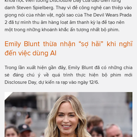
khoa học viễn tưởng Disclosure Day của đạo diễn lừng
danh Steven Spielberg. Thay vì để công nghệ can thiệp vào
giọng nói của nhân vật, ngôi sao của The Devil Wears Prada
2 đã tự mình thu âm hàng loạt âm thanh kỳ lạ để tạo nên
một trong những khoảnh khắc ấn tượng nhất bộ phim.
Emily Blunt thừa nhận “sợ hãi” khi nghĩ
đến việc dùng AI
Trong lần xuất hiện gần đây, Emily Blunt đã có những chia
sẻ đáng chú ý về quá trình thực hiện bộ phim mới
Disclosure Day, dự kiến ra rạp vào ngày 12/6.