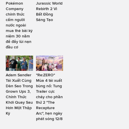
Pokémon
Jurassic World
Company
Rebirth 2 Vì
chính thức
Bất Đồng
cấm người
Sáng Tạo
nước ngoài
mua thẻ bài kỷ
niệm 30 năm
để đẩy lùi nạn
đầu cơ
Adam Sandler
"Re:ZERO"
Tái Xuất Cùng
Mùa 4 tái xuất
Dàn Sao Trong
bùng nổ: Tung
Grown Ups 3,
Trailer cực
Chính Thức
cháy cho phần
Khởi Quay Sau
thứ 2 "The
Hơn Một Thập
Recapture
Kỷ
Arc", hẹn ngày
phát sóng 12/8