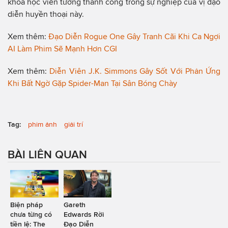
khoa học viễn tưởng thành công trong sự nghiệp của vị đạo
diễn huyền thoại này.
Xem thêm:
Đạo Diễn Rogue One Gây Tranh Cãi Khi Ca Ngợi
AI Làm Phim Sẽ Mạnh Hơn CGI
Xem thêm:
Diễn Viên J.K. Simmons Gây Sốt Với Phản Ứng
Khi Bất Ngờ Gặp Spider-Man Tại Sân Bóng Chày
Tag:
phim ảnh
giải trí
BÀI LIÊN QUAN
Biện pháp
Gareth
chưa từng có
Edwards Rời
tiền lệ: The
Đạo Diễn