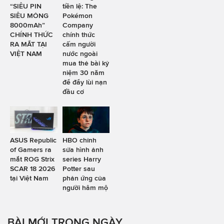
“SIÊU PIN
tiền lệ: The
SIÊU MỎNG
Pokémon
8000mAh”
Company
CHÍNH THỨC
chính thức
RA MẮT TẠI
cấm người
VIỆT NAM
nước ngoài
mua thẻ bài kỷ
niệm 30 năm
để đẩy lùi nạn
đầu cơ
ASUS Republic
HBO chỉnh
of Gamers ra
sửa hình ảnh
mắt ROG Strix
series Harry
SCAR 18 2026
Potter sau
tại Việt Nam
phản ứng của
người hâm mộ
BÀI MỚI TRONG NGÀY