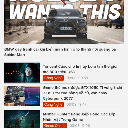
BMW gây tranh cãi khi biến màn hình ô tô thành nơi quảng bá
Spider-Man
Tencent được cho là hủy bom tấn thế giới
mở 300 triệu USD
Công Nghệ
04/08, 09:54
Game thủ mua được GTX 1050 Ti với giá chỉ
2 USD tại cửa hàng đồ cũ, vẫn chạy
Cyberpunk 2077
Công Nghệ
03/08, 19:47
Mistfall Hunter: Bảng Xếp Hạng Các Lớp
Nhân Vật Trong Game
Game Online
03/08, 17:06