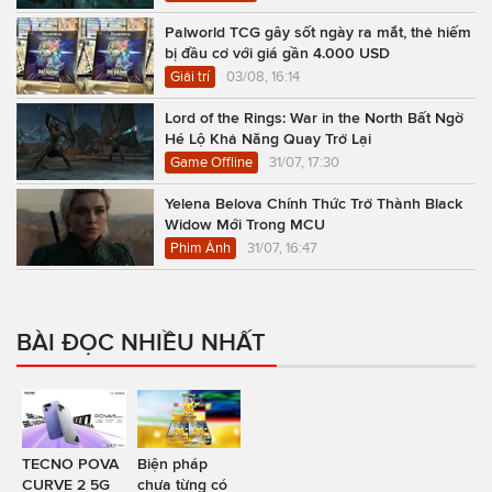
Palworld TCG gây sốt ngày ra mắt, thẻ hiếm
bị đầu cơ với giá gần 4.000 USD
Giải trí
03/08, 16:14
Lord of the Rings: War in the North Bất Ngờ
Hé Lộ Khả Năng Quay Trở Lại
Game Offline
31/07, 17:30
Yelena Belova Chính Thức Trở Thành Black
Widow Mới Trong MCU
Phim Ảnh
31/07, 16:47
BÀI ĐỌC NHIỀU NHẤT
TECNO POVA
Biện pháp
CURVE 2 5G
chưa từng có