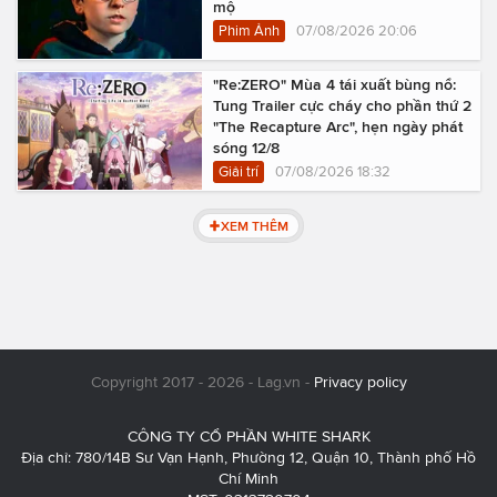
mộ
Phim Ảnh
07/08/2026 20:06
"Re:ZERO" Mùa 4 tái xuất bùng nổ:
Tung Trailer cực cháy cho phần thứ 2
"The Recapture Arc", hẹn ngày phát
sóng 12/8
Giải trí
07/08/2026 18:32
XEM THÊM
Copyright 2017 - 2026 - Lag.vn -
Privacy policy
CÔNG TY CỔ PHẦN WHITE SHARK
Địa chỉ: 780/14B Sư Vạn Hạnh, Phường 12, Quận 10, Thành phố Hồ
Chí Minh