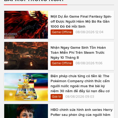
Một Dự Án Game Final Fantasy Spin-
off Được Người Hâm Mộ Bỏ Ra Gần
1000 Đô Để Hồi Sinh
Game Offline
08/08/2026 12:04
Nhận Ngay Game Sinh Tồn Hoàn
Toàn Miễn Phí Trên Steam Trước
Ngày 10 Tháng 8
Game Offline
08/08/2026 11:06
Biện pháp chưa từng có tiền lệ: The
Pokémon Company chính thức cấm
người nước ngoài mua thẻ bài kỷ
niệm 30 năm để đẩy lùi nạn đầu cơ
Giải trí
08/08/2026 09:03
HBO chỉnh sửa hình ảnh series Harry
Potter sau phản ứng của người hâm