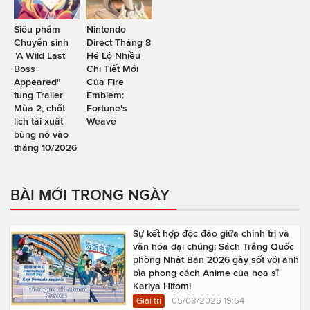
Siêu phẩm
Nintendo
Chuyển sinh
Direct Tháng 8
"A Wild Last
Hé Lộ Nhiều
Boss
Chi Tiết Mới
Appeared"
Của Fire
tung Trailer
Emblem:
Mùa 2, chốt
Fortune's
lịch tái xuất
Weave
bùng nổ vào
tháng 10/2026
BÀI MỚI TRONG NGÀY
Sự kết hợp độc đáo giữa chính trị và
văn hóa đại chúng: Sách Trắng Quốc
phòng Nhật Bản 2026 gây sốt với ảnh
bìa phong cách Anime của họa sĩ
Kariya Hitomi
Giải trí
05/08/2026 19:54