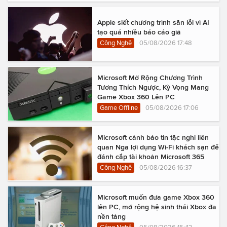
Apple siết chương trình săn lỗi vì AI
tạo quá nhiều báo cáo giả
Công Nghệ
05/08/2026 17:48
Microsoft Mở Rộng Chương Trình
Tương Thích Ngược, Kỳ Vọng Mang
Game Xbox 360 Lên PC
Game Offline
05/08/2026 17:06
Microsoft cảnh báo tin tặc nghi liên
quan Nga lợi dụng Wi-Fi khách sạn để
đánh cắp tài khoản Microsoft 365
Công Nghệ
05/08/2026 16:37
Microsoft muốn đưa game Xbox 360
lên PC, mở rộng hệ sinh thái Xbox đa
nền tảng