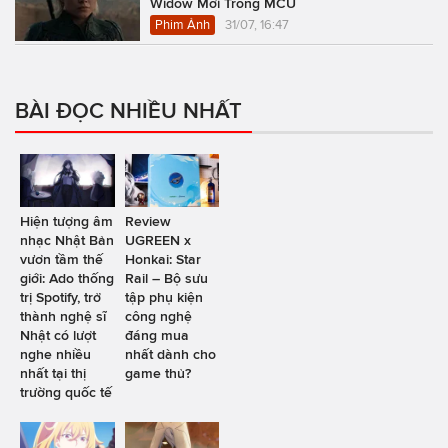
Widow Mới Trong MCU
Phim Ảnh
31/07, 16:47
BÀI ĐỌC NHIỀU NHẤT
Hiện tượng âm
Review
nhạc Nhật Bản
UGREEN x
vươn tầm thế
Honkai: Star
giới: Ado thống
Rail – Bộ sưu
trị Spotify, trở
tập phụ kiện
thành nghệ sĩ
công nghệ
Nhật có lượt
đáng mua
nghe nhiều
nhất dành cho
nhất tại thị
game thủ?
trường quốc tế