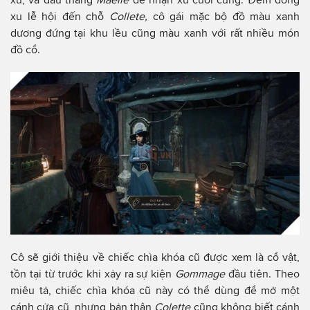
xu lễ hội đến chỗ
Collete,
cô gái mặc bộ đồ màu xanh
dương đứng tại khu lều cũng màu xanh với rất nhiều món
đồ cổ.
Cô sẽ giới thiệu về chiếc chìa khóa cũ được xem là cổ vật,
tồn tại từ trước khi xảy ra sự kiện
Gommage
đầu tiên. Theo
miêu tả, chiếc chìa khóa cũ này có thể dùng để mở một
cánh cửa cũ, nhưng bản thân
Colette
cũng không biết cánh