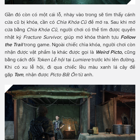
Gần đó còn có một cái lỗ, nhảy vào trong sẽ tìm thấy cánh
cửa cũ bị khóa, cần có
Chìa Khóa Cũ
để mở ra. Sau khi mở
cửa bằng
Chìa Khóa Cũ
, người chơi có thể tìm được quyển
nhật ký
Fracture Survivor
, giúp mở khóa thành tựu
Follow
the Trail
trong game. Ngoài chiếc chìa khóa, người chơi còn
nhận được vật phẩm lạ khác được gọi là
Weird Picto,
cũng
bằng cách đổi
Token Lễ hội
tại
Lumiere
trước khi lên đường.
Khi có xu lễ hội, đi qua chiếc lều màu xanh lá cây để
gặp
Tom
, nhận được
Picto
Bất Ổn
từ anh.