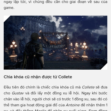
ngay lập tức, vì chúng đều cần cho giai đoạn về sau của
game.
Chìa khóa cũ nhận được từ Collete
Đầu tiên đó chính là chiếc chìa khóa cũ mà
Collete
sẽ đưa
cho
Gustav
và đổi lấy một đồng xu lễ hội. Ngay khi bước
chân vào lễ hội, người chơi sẽ có trước 1 đồng xu, sau đó có
thể tham gia hoạt động giải đố của
Antoine
để nhận thêm 1
xu, và đấu thắng
Maelle
để nhận xu cuối cùng. Đem đồng