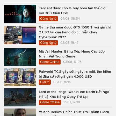
Tencent được cho là hủy bom tấn thế giới
mở 300 triệu USD
Công Nghệ
04/08, 09:54
Game thủ mua được GTX 1050 Ti với giá chỉ
2 USD tại cửa hàng đồ cũ, vẫn chạy
Cyberpunk 2077
Công Nghệ
03/08, 19:47
Mistfall Hunter: Bảng Xếp Hạng Các Lớp
Nhân Vật Trong Game
Game Online
03/08, 17:06
Palworld TCG gây sốt ngày ra mắt, thẻ hiếm
bị đầu cơ với giá gần 4.000 USD
Giải trí
03/08, 16:14
Lord of the Rings: War in the North Bất Ngờ
Hé Lộ Khả Năng Quay Trở Lại
Game Offline
31/07, 17:30
Yelena Belova Chính Thức Trở Thành Black