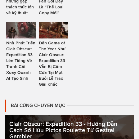
nhưng gặp
Fan Gọi Đây
thách thức lớn
Là “Thể Loại
về kỹ thuật
Copy Mới”
Nhà Phát Triển
Đến Game of
Clair Obscur:
The Year Như
Expedition 33
Clair Obscur:
Lên Tiếng Về
Expedition 33
Tranh Cãi
Vẫn Bị Cấm
Xoay Quanh
Cửa Tại Một
AI Tạo Sinh
Buổi Lễ Trao
Giải Khác
BÀI CÙNG CHUYÊN MỤC
Clair Obscur: Expedition 33 - Hướng Dẫn
Cách Sở Hữu Pictos Roulette Từ Gestral
Gambler