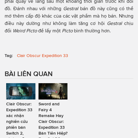
phải quay về làng sau một khoảng thời gian trước khi đổi
đồ. Đánh nhau với những
Gestral
bán đồ này cũng có thể
mở thêm cấp độ khác của các vật phẩm mà họ bán. Nhưng
điều này dường như không làm tăng cơ hội
Gestral
chịu
đổi
Weird Picto
để lấy một
Picto
bình thường hơn.
Tag:
Clair Obscur Expedition 33
BÀI LIÊN QUAN
Clair Obscur:
Sword and
Expedition 33
Fairy 4
xác nhận
Remake Hay
nghiên cứu
Clair Obscur:
phiên bản
Expedition 33
Switch 2,
Bản Tiên Hiệp?