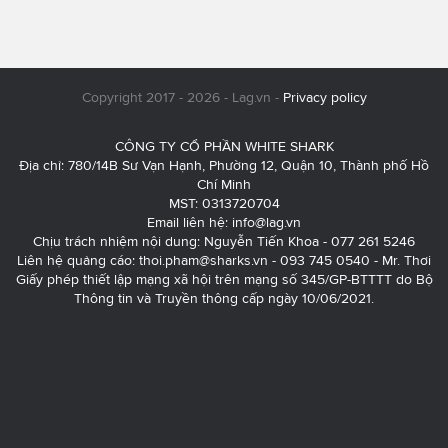
Copyright 2017 - 2026 - Lag.vn -
Privacy policy
CÔNG TY CỔ PHẦN WHITE SHARK
Địa chỉ: 780/14B Sư Vạn Hạnh, Phường 12, Quận 10, Thành phố Hồ
Chí Minh
MST: 0313720704
Email liên hệ:
info@lag.vn
Chịu trách nhiệm nội dung: Nguyễn Tiến Khoa - 077 261 5246
Liên hệ quảng cáo:
thoi.pham@sharks.vn
- 093 745 0540 - Mr. Thơi
Giấy phép thiết lập mạng xã hội trên mạng số 345/GP-BTTTT do Bộ
Thông tin và Truyền thông cấp ngày 10/06/2021.