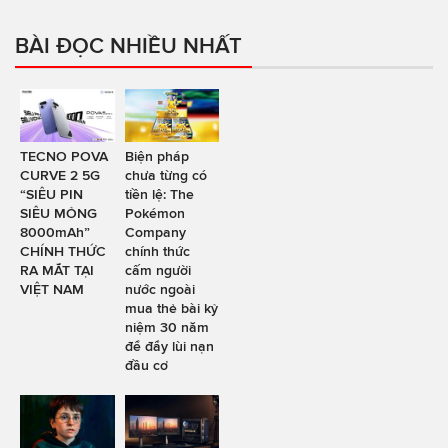
BÀI ĐỌC NHIỀU NHẤT
TECNO POVA
Biện pháp
CURVE 2 5G
chưa từng có
“SIÊU PIN
tiền lệ: The
SIÊU MỎNG
Pokémon
8000mAh”
Company
CHÍNH THỨC
chính thức
RA MẮT TẠI
cấm người
VIỆT NAM
nước ngoài
mua thẻ bài kỷ
niệm 30 năm
để đẩy lùi nạn
đầu cơ