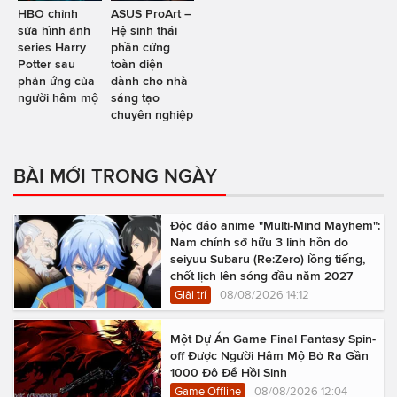
HBO chỉnh
ASUS ProArt –
sửa hình ảnh
Hệ sinh thái
series Harry
phần cứng
Potter sau
toàn diện
phản ứng của
dành cho nhà
người hâm mộ
sáng tạo
chuyên nghiệp
BÀI MỚI TRONG NGÀY
Độc đáo anime "Multi-Mind Mayhem":
Nam chính sở hữu 3 linh hồn do
seiyuu Subaru (Re:Zero) lồng tiếng,
chốt lịch lên sóng đầu năm 2027
Giải trí
08/08/2026 14:12
Một Dự Án Game Final Fantasy Spin-
off Được Người Hâm Mộ Bỏ Ra Gần
1000 Đô Để Hồi Sinh
Game Offline
08/08/2026 12:04