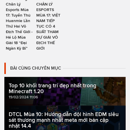
Chân Lý
CHÂN LÝ
Esports Mùa
ESPORTS
17: Tuyển Thủ
MÙA 17: VIỆT
Huanmie Lần
NAM TIẾP
Thứ Hai Vô
TỤC CÓ 4
Địch Thế Giới -
SUẤT THAM
Hé Lộ Mùa
DỰ GIẢI VÔ
Giải 18 “Đại
ĐỊCH THẾ
Ngàn Kỳ Bí”
GIỚI
BÀI CÙNG CHUYÊN MỤC
Top 10 khối trang trí đẹp nhất trong
Minecraft 1.20
19/02/2024 11:06
DTCL Mùa 10: Hướng dẫn đội hình EDM siêu
sát thương mạnh nhất meta mới bản cập
nhật 14.4