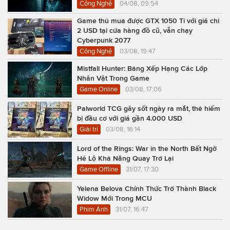
Công Nghệ
04/08, 09:54
Game thủ mua được GTX 1050 Ti với giá chỉ
2 USD tại cửa hàng đồ cũ, vẫn chạy
Cyberpunk 2077
Công Nghệ
03/08, 19:47
Mistfall Hunter: Bảng Xếp Hạng Các Lớp
Nhân Vật Trong Game
Game Online
03/08, 17:06
Palworld TCG gây sốt ngày ra mắt, thẻ hiếm
bị đầu cơ với giá gần 4.000 USD
Giải trí
03/08, 16:14
Lord of the Rings: War in the North Bất Ngờ
Hé Lộ Khả Năng Quay Trở Lại
Game Offline
31/07, 17:30
Yelena Belova Chính Thức Trở Thành Black
Widow Mới Trong MCU
Phim Ảnh
31/07, 16:47