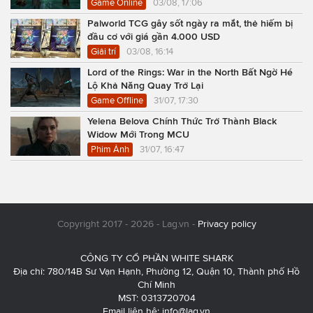
Game Online
03/08, 17:06
Palworld TCG gây sốt ngày ra mắt, thẻ hiếm bị
đầu cơ với giá gần 4.000 USD
Giải trí
03/08, 16:14
Lord of the Rings: War in the North Bất Ngờ Hé
Lộ Khả Năng Quay Trở Lại
Game Offline
31/07, 17:30
Yelena Belova Chính Thức Trở Thành Black
Widow Mới Trong MCU
Phim Ảnh
31/07, 16:47
Copyright 2017 - 2026 - Lag.vn -
Privacy policy
CÔNG TY CỔ PHẦN WHITE SHARK
Địa chỉ: 780/14B Sư Vạn Hạnh, Phường 12, Quận 10, Thành phố Hồ
Chí Minh
MST: 0313720704
Email liên hệ:
info@lag.vn