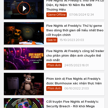
Five Nights At Freddy's: Into the Pit Lộ
Diện, Kỷ Niệm 10 Năm Ra Mắt
Thương Hiệu
Game Offline
07/06/2024 12:34
Five Nights at Freddy's: Thứ tự game
theo dòng thời gian dễ hiểu nhất theo
cốt truyện chính
Giải trí
15/10/2023 20:03
Five Nights At Freddy’s công bố trailer
cho phần phim điện ảnh chuyển thể
mới nhắt
Phim Ảnh
24/05/2023 16:01
Phim kinh dị Five Nights at Freddy's
được Blumhouse xác nhận thực hiện
Phim Ảnh
06/10/2022 21:03
Cốt truyện Five Nights at Freddy’s:
Security Breach - Rời khỏi Mega