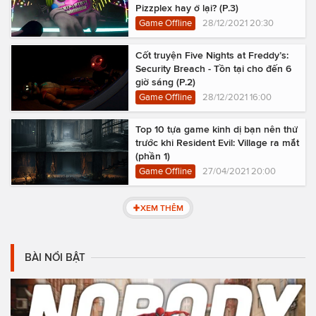
Pizzplex hay ở lại? (P.3)
Game Offline
28/12/2021 20:30
Cốt truyện Five Nights at Freddy’s:
Security Breach - Tồn tại cho đến 6
giờ sáng (P.2)
Game Offline
28/12/2021 16:00
Top 10 tựa game kinh dị bạn nên thử
trước khi Resident Evil: Village ra mắt
(phần 1)
Game Offline
27/04/2021 20:00
XEM THÊM
BÀI NỔI BẬT