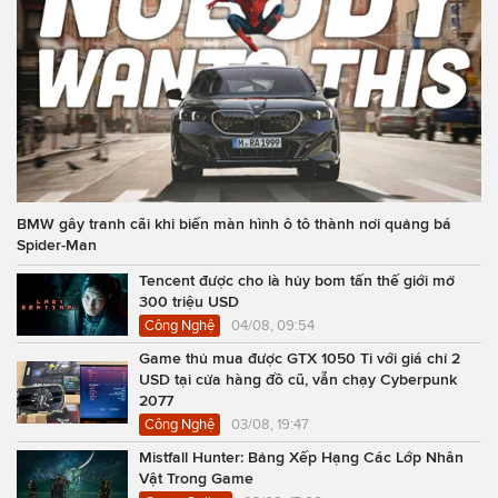
BMW gây tranh cãi khi biến màn hình ô tô thành nơi quảng bá
Spider-Man
Tencent được cho là hủy bom tấn thế giới mở
300 triệu USD
Công Nghệ
04/08, 09:54
Game thủ mua được GTX 1050 Ti với giá chỉ 2
USD tại cửa hàng đồ cũ, vẫn chạy Cyberpunk
2077
Công Nghệ
03/08, 19:47
Mistfall Hunter: Bảng Xếp Hạng Các Lớp Nhân
Vật Trong Game