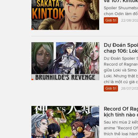
và 107: Kintok
Spoiler Shuumatsu
chọn Odin làm đối
Giải trí
22/08/202
Dự Đoán Spoi
chap 106: Lok
Dự Đoán Spoiler 
Record of Ragnaro
giữa Loki và Simo
Loki. Nhưng thật 
chỉ là một cú giả 
Giải trí
28/07/202
Record Of Rag
kịch tính nào
Sau khi mùa 2 kế
anime “Record Of
thích thể loại hà