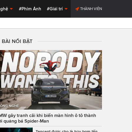
Nghệ
#Phim Ảnh
#Giải trí
THÀNH VIÊN
BÀI NỔI BẬT
ÔNG NGHỆ
MW gây tranh cãi khi biến màn hình ô tô thành
ơi quảng bá Spider-Man
Tencent được cho là hủy bom tấn