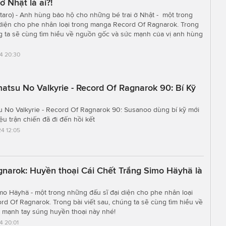
ở Nhật là ai?!
intaro) - Anh hùng bảo hộ cho những bé trai ở Nhật - một trong
 diện cho phe nhân loại trong manga Record Of Ragnarok. Trong
ng ta sẽ cùng tìm hiểu về nguồn gốc và sức mạnh của vị anh hùng
4 20:30
atsu No Valkyrie - Record Of Ragnarok 90: Bí Kỹ
u No Valkyrie - Record Of Ragnarok 90: Susanoo dùng bí kỹ mới
ệu trận chiến đã đi đến hồi kết
4 12:05
narok: Huyền thoại Cái Chết Trắng Simo Häyhä là
mo Häyhä - một trong những đấu sĩ đại diện cho phe nhân loại
d Of Ragnarok. Trong bài viết sau, chúng ta sẽ cùng tìm hiểu về
 mạnh tay súng huyền thoại này nhé!
4 20:01