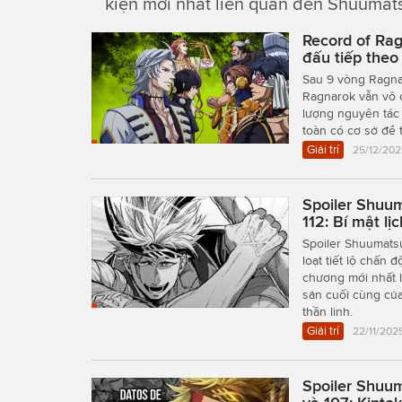
kiện mới nhất liên quan đến Shuumatsu
Record of Rag
đấu tiếp theo
Sau 9 vòng Ragnar
Ragnarok vẫn vô 
lượng nguyên tác 
toàn có cơ sở để 
Giải trí
25/12/202
Spoiler Shuum
112: Bí mật lị
Spoiler Shuumats
loạt tiết lộ chấn
chương mới nhất là
sản cuối cùng của
thần linh.
Giải trí
22/11/2025
Spoiler Shuum