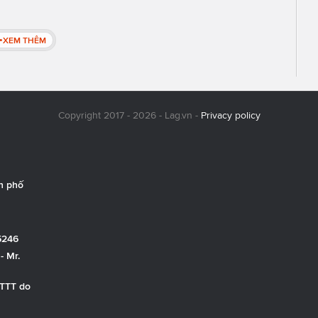
XEM THÊM
Copyright 2017 - 2026 - Lag.vn -
Privacy policy
h phố
5246
- Mr.
TTTT do