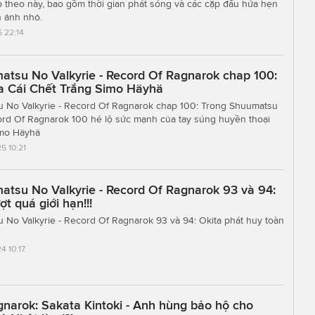
p theo này, bao gồm thời gian phát sóng và các cặp đấu hứa hẹn
 ảnh nhỏ.
5 22:14
atsu No Valkyrie - Record Of Ragnarok chap 100:
 Cái Chết Trắng Simo Häyhä
u No Valkyrie - Record Of Ragnarok chap 100: Trong Shuumatsu
ord Of Ragnarok 100 hé lộ sức mạnh của tay súng huyền thoại
imo Häyhä
5 10:21
atsu No Valkyrie - Record Of Ragnarok 93 và 94:
ợt quá giới hạn!!!
 No Valkyrie - Record Of Ragnarok 93 và 94: Okita phát huy toàn
4 10:17
narok: Sakata Kintoki - Anh hùng bảo hộ cho