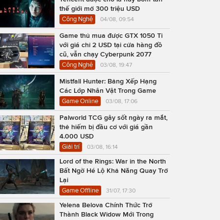
thế giới mở 300 triệu USD
Công Nghệ
04/08, 09:54
Game thủ mua được GTX 1050 Ti
với giá chỉ 2 USD tại cửa hàng đồ
cũ, vẫn chạy Cyberpunk 2077
Công Nghệ
03/08, 19:47
Mistfall Hunter: Bảng Xếp Hạng
Các Lớp Nhân Vật Trong Game
Game Online
03/08, 17:06
Palworld TCG gây sốt ngày ra mắt,
thẻ hiếm bị đầu cơ với giá gần
4.000 USD
Giải trí
03/08, 16:14
Lord of the Rings: War in the North
Bất Ngờ Hé Lộ Khả Năng Quay Trở
Lại
Game Offline
31/07, 17:30
Yelena Belova Chính Thức Trở
Thành Black Widow Mới Trong