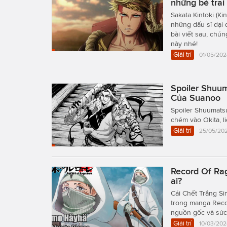
những bé trai 
Sakata Kintoki (K
những đấu sĩ đại
bài viết sau, chú
này nhé!
Giải trí
01/05/202
Spoiler Shuum
Của Suanoo
Spoiler Shuumats
chém vào Okita, li
Giải trí
25/05/202
Record Of Rag
ai?
Cái Chết Trắng Si
trong manga Recor
nguồn gốc và sức
Giải trí
10/03/202