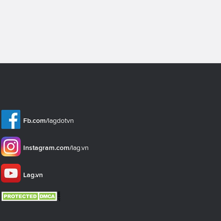
Fb.com/
lagdotvn
Instagram.com/
lag.vn
Lag.vn