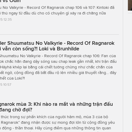
i vs Odin
 No Valkyrie - Record Of Ragnarok chap 106 và 107: Kintoki đã
 thủ ngay từ đầu dù cho có chuyện gì xảy ra đi chăng nữa
5 12:35
ler Shuumatsu No Valkyrie - Record Of Ragnarok
i vẫn còn sống?! Loki và Brunhilde
Shuumatsu No Valkyrie - Record Of Ragnarok chap 106: Fan của
k chắc hẳn đang dậy sóng sau chap leak gần nhất, khi trận đấu
 Häyhä khép lại bằng cái chết tưởng chừng như chắc chắn của
bất ngờ, cộng đồng đã bắt đầu rộ lên nhiều giả thuyết rằng... đây
chết của Loki?!
5 10:57
narok mùa 3: Khi nào ra mắt và những trận đấu
 đang chờ đợi?
t thúc trong sự phấn khích của người hâm mộ, mùa 3 của bộ
 Ragnarok” đang nhận được sự mong đợi lớn từ cộng đồng yêu
nh động - thần thoại. Hãy cùng điểm qua những thông tin quan