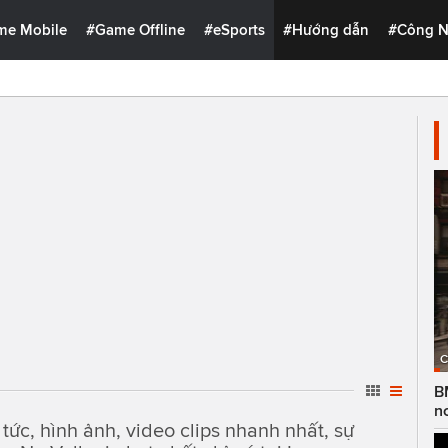
me Mobile
#Game Offline
#eSports
#Hướng dẫn
#Công 
C
B
n
tức, hình ảnh, video clips nhanh nhất, sự