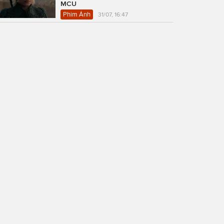
MCU
Phim Ảnh
31/07, 16:47