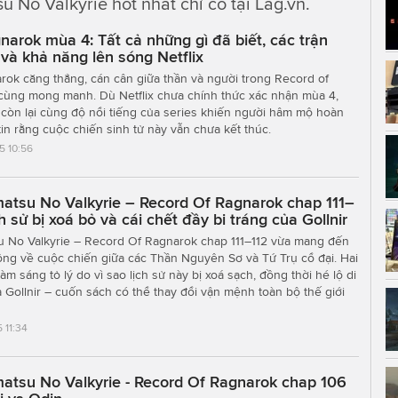
 No Valkyrie hot nhất chỉ có tại Lag.vn.
narok mùa 4: Tất cả những gì đã biết, các trận
 và khả năng lên sóng Netflix
ok căng thẳng, cán cân giữa thần và người trong Record of
cùng mong manh. Dù Netflix chưa chính thức xác nhận mùa 4,
còn lại cùng độ nổi tiếng của series khiến người hâm mộ hoàn
tin rằng cuộc chiến sinh tử này vẫn chưa kết thúc.
5 10:56
atsu No Valkyrie – Record Of Ragnarok chap 111–
ch sử bị xoá bỏ và cái chết đầy bi tráng của Gollnir
u No Valkyrie – Record Of Ragnarok chap 111–112 vừa mang đến
 động về cuộc chiến giữa các Thần Nguyên Sơ và Tứ Trụ cổ đại. Hai
m sáng tỏ lý do vì sao lịch sử này bị xoá sạch, đồng thời hé lộ di
 Gollnir – cuốn sách có thể thay đổi vận mệnh toàn bộ thế giới
 11:34
atsu No Valkyrie - Record Of Ragnarok chap 106