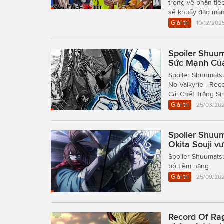
trọng về phần tiế
sẽ khuấy đảo màn
Giải trí
10/12/202
Spoiler Shuum
Sức Mạnh Của
Spoiler Shuumats
No Valkyrie - Rec
Cái Chết Trắng S
Giải trí
25/03/202
Spoiler Shuum
Okita Souji vư
Spoiler Shuumatsu
bộ tiềm năng
Giải trí
25/09/202
Record Of Rag