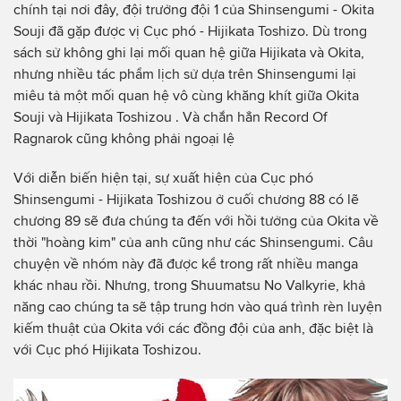
chính tại nơi đây, đội trưởng đội 1 của Shinsengumi - Okita
Souji đã gặp được vị Cục phó - Hijikata Toshizo. Dù trong
sách sử không ghi lại mối quan hệ giữa Hijikata và Okita,
nhưng nhiều tác phẩm lịch sử dựa trên Shinsengumi lại
miêu tả một mối quan hệ vô cùng khăng khít giữa Okita
Souji và Hijikata Toshizou . Và chắn hẳn Record Of
Ragnarok cũng không phải ngoại lệ
Với diễn biến hiện tại, sự xuất hiện của Cục phó
Shinsengumi - Hijikata Toshizou ở cuối chương 88 có lẽ
chương 89 sẽ đưa chúng ta đến với hồi tưởng của Okita về
thời "hoàng kim" của anh cũng như các Shinsengumi. Câu
chuyện về nhóm này đã được kể trong rất nhiều manga
khác nhau rồi. Nhưng, trong Shuumatsu No Valkyrie, khả
năng cao chúng ta sẽ tập trung hơn vào quá trình rèn luyện
kiếm thuật của Okita với các đồng đội của anh, đặc biệt là
với Cục phó Hijikata Toshizou.