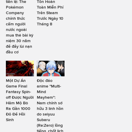
tiền lệ: The
Tồn Hoàn
Pokémon
Toàn Miễn Phí
Company
Trên Steam
chính thức
Trước Ngày 10
cấm người
Tháng 8
nước ngoài
mua thẻ bài kỷ
niệm 30 năm
để đẩy lùi nạn
đầu cơ
Một Dự Án
Độc đáo
Game Final
anime "Multi-
Fantasy Spin-
Mind
off Được Người
Mayhem":
Hâm Mộ Bỏ
Nam chính sở
Ra Gần 1000
hữu 3 linh hồn
Đô Để Hồi
do seiyuu
Sinh
Subaru
(Re:Zero) lồng
tiếng, chốt lịch