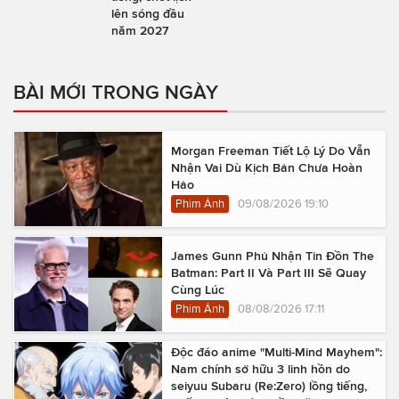
lên sóng đầu
năm 2027
BÀI MỚI TRONG NGÀY
Morgan Freeman Tiết Lộ Lý Do Vẫn
Nhận Vai Dù Kịch Bản Chưa Hoàn
Hảo
Phim Ảnh
09/08/2026 19:10
James Gunn Phủ Nhận Tin Đồn The
Batman: Part II Và Part III Sẽ Quay
Cùng Lúc
Phim Ảnh
08/08/2026 17:11
Độc đáo anime "Multi-Mind Mayhem":
Nam chính sở hữu 3 linh hồn do
seiyuu Subaru (Re:Zero) lồng tiếng,