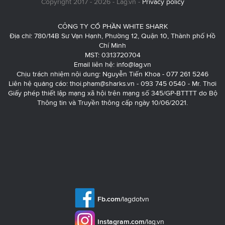
Copyright 2017 - 2026 - Lag.vn -
Privacy policy
CÔNG TY CỔ PHẦN WHITE SHARK
Địa chỉ: 780/14B Sư Vạn Hạnh, Phường 12, Quận 10, Thành phố Hồ
Chí Minh
MST: 0313720704
Email liên hệ:
info@lag.vn
Chịu trách nhiệm nội dung: Nguyễn Tiến Khoa - 077 261 5246
Liên hệ quảng cáo:
thoi.pham@sharks.vn
- 093 745 0540 - Mr. Thơi
Giấy phép thiết lập mạng xã hội trên mạng số 345/GP-BTTTT do Bộ
Thông tin và Truyền thông cấp ngày 10/06/2021.
Fb.com/
lagdotvn
Instagram.com/
lag.vn