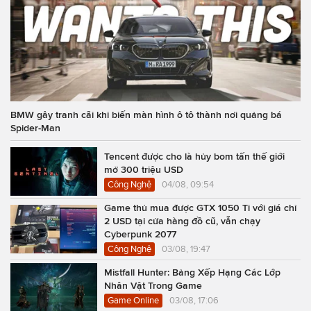
BMW gây tranh cãi khi biến màn hình ô tô thành nơi quảng bá
Spider-Man
Tencent được cho là hủy bom tấn thế giới
mở 300 triệu USD
Công Nghệ
04/08, 09:54
Game thủ mua được GTX 1050 Ti với giá chỉ
2 USD tại cửa hàng đồ cũ, vẫn chạy
Cyberpunk 2077
Công Nghệ
03/08, 19:47
Mistfall Hunter: Bảng Xếp Hạng Các Lớp
Nhân Vật Trong Game
Game Online
03/08, 17:06