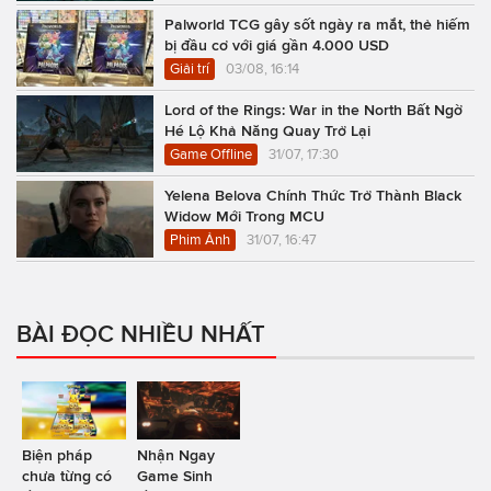
Palworld TCG gây sốt ngày ra mắt, thẻ hiếm
bị đầu cơ với giá gần 4.000 USD
Giải trí
03/08, 16:14
Lord of the Rings: War in the North Bất Ngờ
Hé Lộ Khả Năng Quay Trở Lại
Game Offline
31/07, 17:30
Yelena Belova Chính Thức Trở Thành Black
Widow Mới Trong MCU
Phim Ảnh
31/07, 16:47
BÀI ĐỌC NHIỀU NHẤT
Biện pháp
Nhận Ngay
chưa từng có
Game Sinh