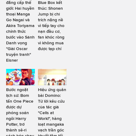
đẳng cấp thế
Blue Box kết
giới: Hai huyền
thúc: Shonen
thoại Manga
Jump bị chỉ
Go Nagai và
trích nặng nề
Akira Toriyama
vì tiếp tay cho
chính thức
nạn đầu cơ,
bước vào Sảnh
fan khóc ròng
Danh vọng
vì không mua
"Giải Oscar
được tạp chí
truyện tranh"
Eisner
Bước ngoặt
Hiệu ứng quân
lịch sử: Bom
bài Domino:
tấn One Piece
Từ lời kêu cứu
được dự
của tác giả
phóng soán
"Cells at
ngôi Harry
Work!", hàng
Potter, trở
loạt mangaka
thành sê-ri
vạch trần góc
sách bán chạy
khuất tăm tối