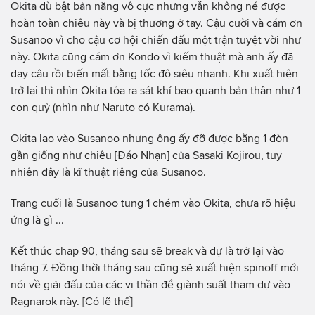
Okita dù bật bản năng vô cực nhưng vẫn không né được
hoàn toàn chiêu này và bị thương ở tay. Cậu cười và cám ơn
Susanoo vì cho cậu cơ hội chiến đấu một trận tuyệt vời như
này. Okita cũng cám ơn Kondo vì kiếm thuật mà anh ấy đã
dạy cậu rồi biến mất bằng tốc độ siêu nhanh. Khi xuất hiện
trở lại thì nhìn Okita tỏa ra sát khí bao quanh bản thân như 1
con quỷ (nhìn như Naruto có Kurama).
Okita lao vào Susanoo nhưng ông ấy đỡ được bằng 1 đòn
gần giống như chiêu [Đáo Nhạn] của Sasaki Kojirou, tuy
nhiên đây là kĩ thuật riêng của Susanoo.
Trang cuối là Susanoo tung 1 chém vào Okita, chưa rõ hiệu
ứng là gì ...
Kết thúc chap 90, tháng sau sẽ break và dự là trở lại vào
tháng 7. Đồng thời tháng sau cũng sẽ xuất hiện spinoff mới
nói về giải đấu của các vị thần để giành suất tham dự vào
Ragnarok này. [Có lẽ thế]