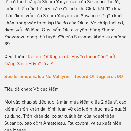
rồi có thể hoá giải Shinra Yaoyorozu của Susanoo. Từ đó,
cuộc chiến dần trở nên cân sức hơn khi Okita bắt đầu khai
thác điểm yếu của Shinra Yaoyorozu. Susanoo sẽ gặp khó
khăn trong việc theo kịp tốc độ của Okita. Và chớp thời cơ,
điểm yếu đã lộ ra, Quỷ kiếm Okita xuyên thủng Shinra
Yaoyorozu công thủ tuyệt đối của Susanoo, khép lại chương
89.
Xem thêm:
Record Of Ragnarok: Huyền thoại Cái Chết
Trắng Simo Häyhä là ai?
Spoiler Shuumatsu No Valkyrie - Record Of Ragnarok 90
Tiêu đề chap: Vô cực kiếm
Mới vào chap sẽ tiếp tục là màn múa kiếm giữa 2 đấu sĩ, các
kiếm sĩ trên khán đài bình luận về các kiếm thức mà 2 người
sử dụng. Trên khán đài có sự xuất hiện của người thân
Susanoo, bao gồm Amaterasu, Tsukoyomi và sự xuất hiện
của Izanagi.