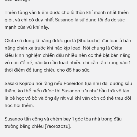
Thiên tùng vân kiếm được cho là thần khí mạnh nhất thiên
giới, và chỉ có duy nhất Susanoo là sử dụng tối đa dc sức
mạnh của vũ khí này.
Okita sử dụng kĩ năng được gọi là [Shukuchi], đại loại là bản
năng phản xạ trước khi não kịp load. Nói chung là Okita
kiểu kinh nghiệm chiến đấu nhiều nên cơ thể bật bản năng
vô cực để né, não ko cần load nhiều chỉ cần tập trung vào 1
thời điểm để tung chiêu cho đỡ hao sức.
Sasaki Kojirou nói rằng nếu Poseidon tựa như đại dương sâu
thẳm, ko thể hiểu được thì Susanoo tựa như bầu trời vô tận,
là bể học vô bờ và ông ấy rất vui khi vẫn còn có thể trau dồi
học hỏi thêm.
Susanoo tấn công và chém bay 1 góc tòa nhà trong đấu
trường bằng chiêu [Yaorozozu].