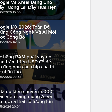
ogle Và Xreal Đang Cho
ấy Tương Lai Đầy Hứa Hẹn
05/2026 15:00
ogle I/O 2026: Toàn Bộ
ững Công Nghệ Và AI Mới
ợc Công Bố
05/2026 14:07
c hãng RAM phải vay nợ
ng trăm triệu USD để để
p ứng nhu cầu chip của trí
ệ nhân tạo
05/2026 09:58
ta dự kiến chuyển 7.000
ân viên sang mảng AI và
ếp tục sa thải số lượng lớn
05/2026 20:04