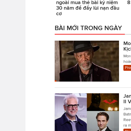
ngoài mua thẻ bài kỷ niệm
8
30 năm để đẩy lùi nạn đầu
cơ
BÀI MỚI TRONG NGÀY
Mo
Kị
Mor
hoàn
Phi
Ja
II 
Jame
Batm
Reev
ra 