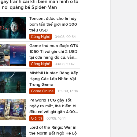
ây tranh cãi khi biến màn hình ô tô
 nơi quảng bá Spider-Man
Tencent được cho là hủy
bom tấn thế giới mở 300
triệu USD
Công Nghệ
04/08, 09:54
Game thủ mua được GTX
1050 Ti với giá chỉ 2 USD
tại cửa hàng đồ cũ, vẫn
chạy Cyberpunk 2077
Công Nghệ
03/08, 19:47
Mistfall Hunter: Bảng Xếp
Hạng Các Lớp Nhân Vật
Trong Game
Game Online
03/08, 17:06
Palworld TCG gây sốt
ngày ra mắt, thẻ hiếm bị
đầu cơ với giá gần 4.000
USD
Giải trí
03/08, 16:14
Lord of the Rings: War in
the North Bất Ngờ Hé Lộ