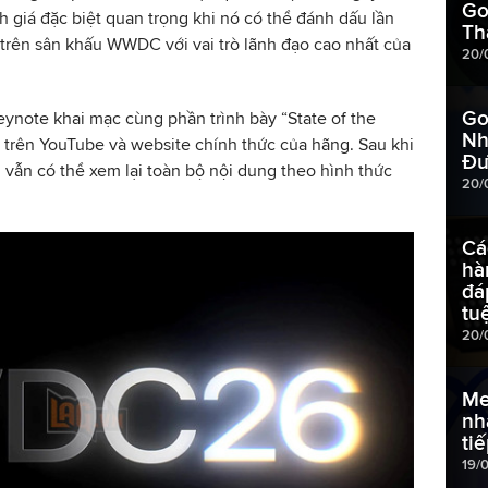
Go
h giá đặc biệt quan trọng khi nó có thể đánh dấu lần
Th
rên sân khấu WWDC với vai trò lãnh đạo cao nhất của
20/
Go
eynote khai mạc cùng phần trình bày “State of the
Nh
p trên YouTube và website chính thức của hãng. Sau khi
Đư
 vẫn có thể xem lại toàn bộ nội dung theo hình thức
20/
Cá
hà
đá
tu
20/
Me
nh
ti
19/