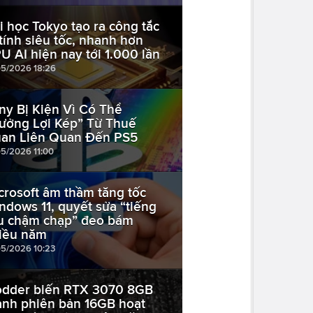
i học Tokyo tạo ra công tắc
 tính siêu tốc, nhanh hơn
U AI hiện nay tới 1.000 lần
05/2026 18:26
ny Bị Kiện Vì Có Thể
ưởng Lợi Kép” Từ Thuế
an Liên Quan Đến PS5
05/2026 11:00
crosoft âm thầm tăng tốc
ndows 11, quyết sửa “tiếng
u chậm chạp” đeo bám
iều năm
05/2026 10:23
dder biến RTX 3070 8GB
ành phiên bản 16GB hoạt