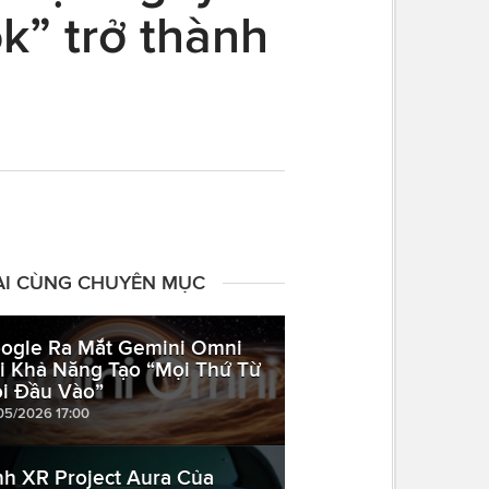
k” trở thành
ÀI CÙNG CHUYÊN MỤC
ogle Ra Mắt Gemini Omni
i Khả Năng Tạo “Mọi Thứ Từ
i Đầu Vào”
05/2026 17:00
nh XR Project Aura Của