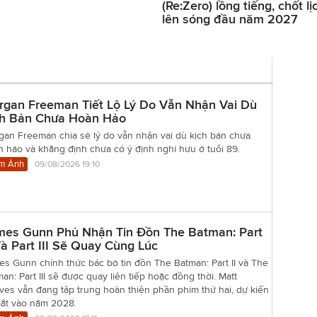
(Re:Zero) lồng tiếng, chốt lị
lên sóng đầu năm 2027
rgan Freeman Tiết Lộ Lý Do Vẫn Nhận Vai Dù
ch Bản Chưa Hoàn Hảo
gan Freeman chia sẻ lý do vẫn nhận vai dù kịch bản chưa
 hảo và khẳng định chưa có ý định nghỉ hưu ở tuổi 89.
m Ảnh
09/08/2026 19:10
mes Gunn Phủ Nhận Tin Đồn The Batman: Part
Và Part III Sẽ Quay Cùng Lúc
s Gunn chính thức bác bỏ tin đồn The Batman: Part II và The
an: Part III sẽ được quay liên tiếp hoặc đồng thời. Matt
es vẫn đang tập trung hoàn thiện phần phim thứ hai, dự kiến
mắt vào năm 2028.