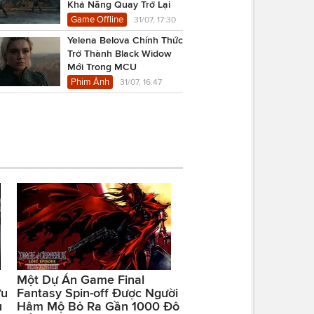
Khả Năng Quay Trở Lại
Game Offline
31/07, 17:30
Yelena Belova Chính Thức
Trở Thành Black Widow
Mới Trong MCU
Phim Ảnh
31/07, 16:47
Một Dự Án Game Final
ữu
Fantasy Spin-off Được Người
u
Hâm Mộ Bỏ Ra Gần 1000 Đô