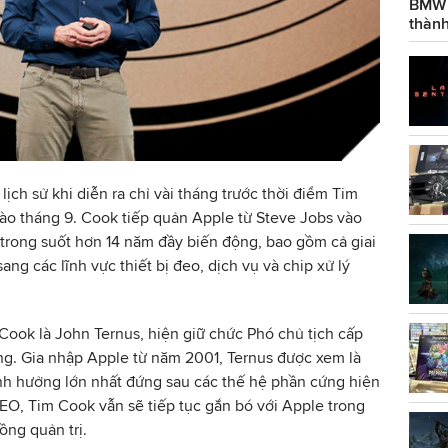
BMW g
thành
h sử khi diễn ra chỉ vài tháng trước thời điểm Tim
 vào tháng 9. Cook tiếp quản Apple từ Steve Jobs vào
 trong suốt hơn 14 năm đầy biến động, bao gồm cả giai
g các lĩnh vực thiết bị đeo, dịch vụ và chip xử lý
ook là John Ternus, hiện giữ chức Phó chủ tịch cấp
ng. Gia nhập Apple từ năm 2001, Ternus được xem là
nh hưởng lớn nhất đứng sau các thế hệ phần cứng hiện
í CEO, Tim Cook vẫn sẽ tiếp tục gắn bó với Apple trong
ồng quản trị.