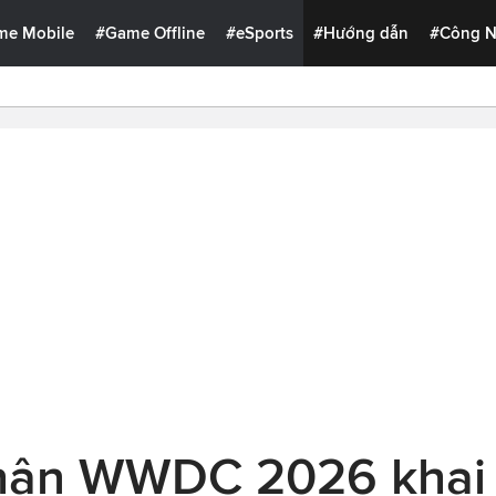
me Mobile
#Game Offline
#eSports
#Hướng dẫn
#Công 
nhận WWDC 2026 khai