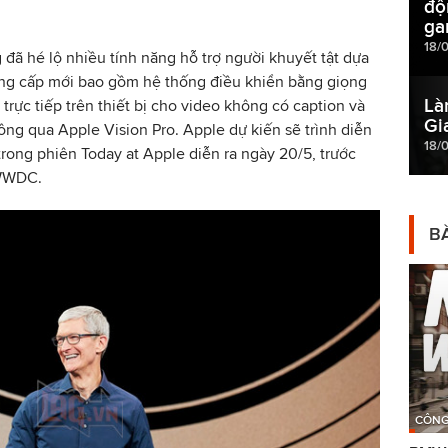
độ
ga
18/
ã hé lộ nhiều tính năng hỗ trợ người khuyết tật dựa
nâng cấp mới bao gồm hệ thống điều khiển bằng giọng
Là
trực tiếp trên thiết bị cho video không có caption và
Gi
hông qua Apple Vision Pro. Apple dự kiến sẽ trình diễn
18/
ong phiên Today at Apple diễn ra ngày 20/5, trước
 WWDC.
BÀ
CÔNG