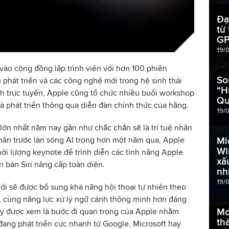
Đạ
từ
GP
19/
ào cộng đồng lập trình viên với hơn 100 phiên
So
 phát triển và các công nghệ mới trong hệ sinh thái
“H
ình trực tuyến, Apple cũng tổ chức nhiều buổi workshop
Qu
 phát triển thông qua diễn đàn chính thức của hãng.
19/
 lớn nhất năm nay gần như chắc chắn sẽ là trí tuệ nhân
Mi
chân trước làn sóng AI trong hơn một năm qua, Apple
Wi
hời lượng keynote để trình diễn các tính năng Apple
xấ
 bản Siri nâng cấp toàn diện.
nh
19/
mới sẽ được bổ sung khả năng hội thoại tự nhiên theo
, cùng năng lực xử lý ngữ cảnh thông minh hơn đáng
Mo
Đây được xem là bước đi quan trọng của Apple nhằm
th
đang phát triển cực nhanh từ Google, Microsoft hay