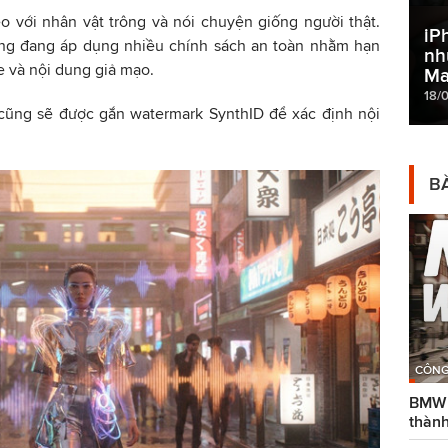
o với nhân vật trông và nói chuyện giống người thật.
iP
ãng đang áp dụng nhiều chính sách an toàn nhằm hạn
nh
 và nội dung giả mạo.
Ma
18/
cũng sẽ được gắn watermark SynthID để xác định nội
BÀ
CÔNG
BMW g
thành