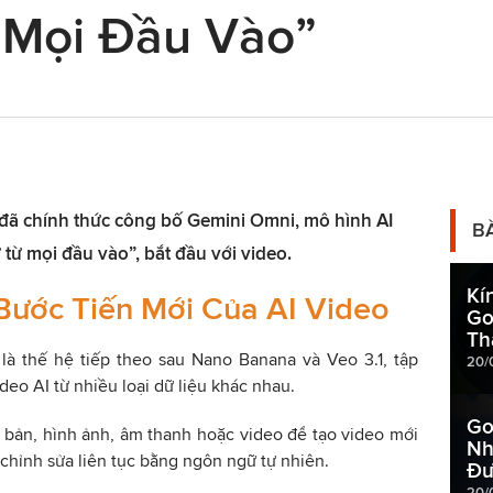
 Mọi Đầu Vào”
 đã chính thức công bố Gemini Omni, mô hình AI
B
từ mọi đầu vào”, bắt đầu với video.
Kí
Bước Tiến Mới Của AI Video
Go
Th
là thế hệ tiếp theo sau Nano Banana và Veo 3.1, tập
20/
eo AI từ nhiều loại dữ liệu khác nhau.
Go
 bản, hình ảnh, âm thanh hoặc video để tạo video mới
Nh
 chỉnh sửa liên tục bằng ngôn ngữ tự nhiên.
Đư
20/