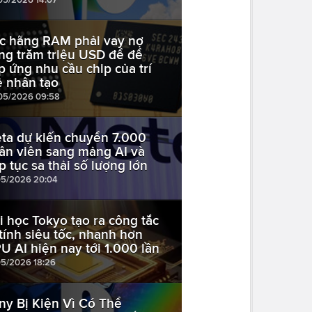
c hãng RAM phải vay nợ
ng trăm triệu USD để để
p ứng nhu cầu chip của trí
ệ nhân tạo
05/2026 09:58
ta dự kiến chuyển 7.000
ân viên sang mảng AI và
ếp tục sa thải số lượng lớn
05/2026 20:04
i học Tokyo tạo ra công tắc
 tính siêu tốc, nhanh hơn
U AI hiện nay tới 1.000 lần
05/2026 18:26
ny Bị Kiện Vì Có Thể