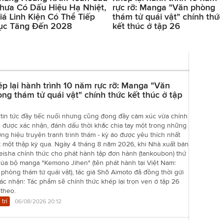
hưa Có Dấu Hiệu Hạ Nhiệt,
rực rỡ: Manga "Văn phòng
iá Linh Kiện Có Thể Tiếp
thám tử quái vật" chính thứ
ục Tăng Đến 2028
kết thúc ở tập 26
p lại hành trình 10 năm rực rỡ: Manga "Văn
ng thám tử quái vật" chính thức kết thúc ở tập
tin tức đầy tiếc nuối nhưng cũng đong đầy cảm xúc vừa chính
 được xác nhận, đánh dấu thời khắc chia tay một trong những
ng hiệu truyện tranh trinh thám - kỳ ảo được yêu thích nhất
t một thập kỷ qua. Ngày 4 tháng 8 năm 2026, khi Nhà xuất bản
eisha chính thức cho phát hành tập đơn hành (tankoubon) thứ
của bộ manga "Kemono Jihen" (tên phát hành tại Việt Nam:
phòng thám tử quái vật), tác giả Shō Aimoto đã đồng thời gửi
xác nhận: Tác phẩm sẽ chính thức khép lại trọn vẹn ở tập 26
 theo.
 trí
06/08/2026 20:12