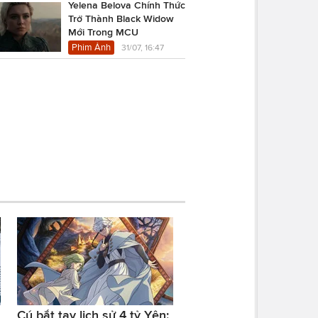
Yelena Belova Chính Thức
Trở Thành Black Widow
Mới Trong MCU
Phim Ảnh
31/07, 16:47
Cú bắt tay lịch sử 4 tỷ Yên: