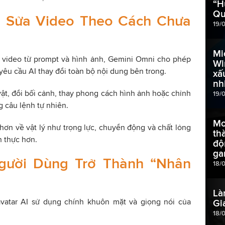
“H
Qu
h Sửa Video Theo Cách Chưa
19/
Mi
o video từ prompt và hình ảnh, Gemini Omni cho phép
Wi
yêu cầu AI thay đổi toàn bộ nội dung bên trong.
xấ
nh
t, đổi bối cảnh, thay phong cách hình ảnh hoặc chỉnh
19/
 câu lệnh tự nhiên.
Mo
hơn về vật lý như trọng lực, chuyển động và chất lỏng
th
n thực hơn.
độ
ga
gười Dùng Trở Thành “Nhân
18/
Là
vatar AI sử dụng chính khuôn mặt và giọng nói của
Gi
18/