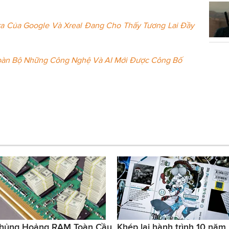
ra Của Google Và Xreal Đang Cho Thấy Tương Lai Đầy
Toàn Bộ Những Công Nghệ Và AI Mới Được Công Bố
hủng Hoảng RAM Toàn Cầu
Khép lại hành trình 10 năm