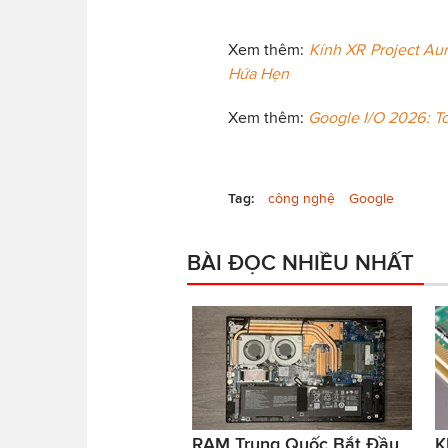
Xem thêm:
Kính XR Project Au
Hứa Hẹn
Xem thêm:
Google I/O 2026: 
Tag:
công nghệ
Google
BÀI ĐỌC NHIỀU NHẤT
RAM Trung Quốc Bắt Đầu
K