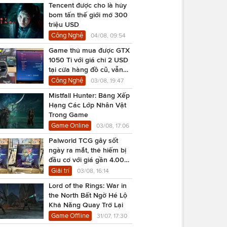
Tencent được cho là hủy
bom tấn thế giới mở 300
triệu USD
Công Nghệ
04/08, 09:54
Game thủ mua được GTX
1050 Ti với giá chỉ 2 USD
tại cửa hàng đồ cũ, vẫn
chạy Cyberpunk 2077
Công Nghệ
03/08, 19:47
Mistfall Hunter: Bảng Xếp
Hạng Các Lớp Nhân Vật
Trong Game
Game Online
03/08, 17:06
Palworld TCG gây sốt
ngày ra mắt, thẻ hiếm bị
đầu cơ với giá gần 4.000
USD
Giải trí
03/08, 16:14
Lord of the Rings: War in
the North Bất Ngờ Hé Lộ
Khả Năng Quay Trở Lại
Game Offline
31/07, 17:30