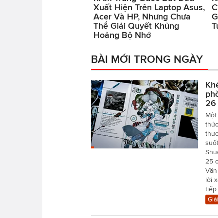
Xuất Hiện Trên Laptop Asus,
C
Acer Và HP, Nhưng Chưa
G
Thể Giải Quyết Khủng
T
Hoảng Bộ Nhớ
BÀI MỚI TRONG NGÀY
Khé
phò
26
Một 
thức
thươ
suố
Shu
25 
Văn 
lời 
tiếp
Giải