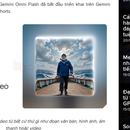
Gemini Omni Flash đã bắt đầu triển khai trên Gemini
horts.
Cá
hà
đá
tu
20/
Me
nh
ti
19/
Đạ
từ
GP
19/
deo từ bất cứ thứ gì như đoạn văn bản, hình ảnh, âm
So
thanh hoặc video