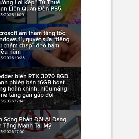
ưởng Lợi Kép” Từ Thuế
an Liên Quan Đến PS5
05/2026 11:00
crosoft âm thầm tăng tốc
ndows 11, quyết sửa “tiếng
u chậm chạp” đeo bám
iều năm
05/2026 10:23
dder biến RTX 3070 8GB
ành phiên bản 16GB hoạt
ng hoàn chỉnh, hiệu năng
me tăng gần gấp đôi
05/2026 17:14
n Sóng Phản Đối AI Đang
a Tăng Mạnh Tại Mỹ
05/2026 17:00