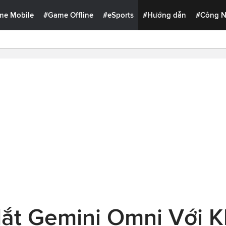
me Mobile
#Game Offline
#eSports
#Hướng dẫn
#Công 
ắt Gemini Omni Với 