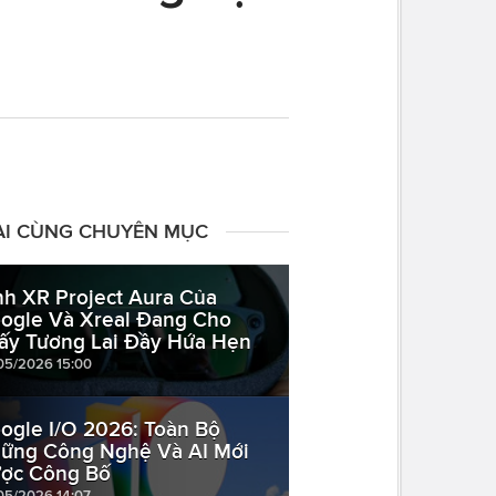
ÀI CÙNG CHUYÊN MỤC
nh XR Project Aura Của
ogle Và Xreal Đang Cho
ấy Tương Lai Đầy Hứa Hẹn
05/2026 15:00
ogle I/O 2026: Toàn Bộ
ững Công Nghệ Và AI Mới
ợc Công Bố
05/2026 14:07