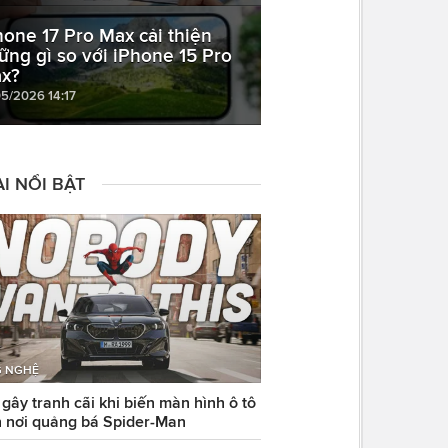
hone 17 Pro Max cải thiện
ững gì so với iPhone 15 Pro
x?
05/2026 14:17
I NỔI BẬT
 NGHỆ
ây tranh cãi khi biến màn hình ô tô
 nơi quảng bá Spider-Man