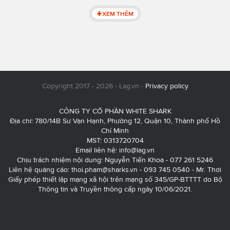
XEM THÊM
Copyright 2017 - 2026 - Lag.vn -
Privacy policy
CÔNG TY CỔ PHẦN WHITE SHARK
Địa chỉ: 780/14B Sư Vạn Hạnh, Phường 12, Quận 10, Thành phố Hồ
Chí Minh
MST: 0313720704
Email liên hệ:
info@lag.vn
Chịu trách nhiệm nội dung: Nguyễn Tiến Khoa - 077 261 5246
Liên hệ quảng cáo:
thoi.pham@sharks.vn
- 093 745 0540 - Mr. Thơi
Giấy phép thiết lập mạng xã hội trên mạng số 345/GP-BTTTT do Bộ
Thông tin và Truyền thông cấp ngày 10/06/2021.