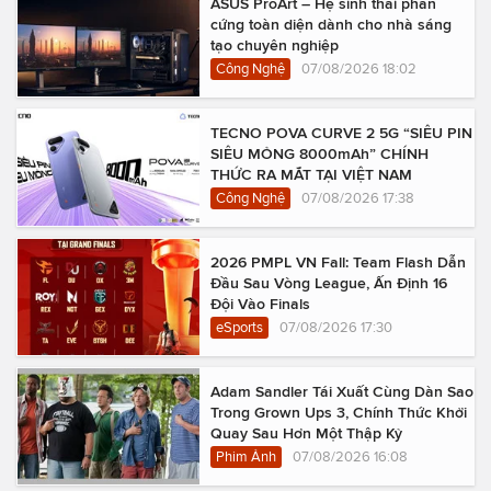
ASUS ProArt – Hệ sinh thái phần
cứng toàn diện dành cho nhà sáng
tạo chuyên nghiệp
Công Nghệ
07/08/2026 18:02
TECNO POVA CURVE 2 5G “SIÊU PIN
SIÊU MỎNG 8000mAh” CHÍNH
THỨC RA MẮT TẠI VIỆT NAM
Công Nghệ
07/08/2026 17:38
2026 PMPL VN Fall: Team Flash Dẫn
Đầu Sau Vòng League, Ấn Định 16
Đội Vào Finals
eSports
07/08/2026 17:30
Adam Sandler Tái Xuất Cùng Dàn Sao
Trong Grown Ups 3, Chính Thức Khởi
Quay Sau Hơn Một Thập Kỷ
Phim Ảnh
07/08/2026 16:08