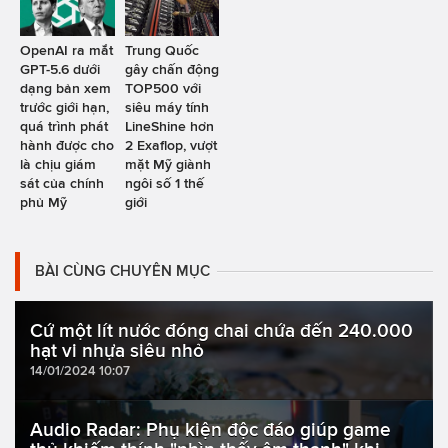
OpenAI ra mắt
Trung Quốc
GPT-5.6 dưới
gây chấn động
dạng bản xem
TOP500 với
trước giới hạn,
siêu máy tính
quá trình phát
LineShine hơn
hành được cho
2 Exaflop, vượt
là chịu giám
mặt Mỹ giành
sát của chính
ngôi số 1 thế
phủ Mỹ
giới
BÀI CÙNG CHUYÊN MỤC
Cứ một lít nước đóng chai chứa đến 240.000
hạt vi nhựa siêu nhỏ
14/01/2024 10:07
Audio Radar: Phụ kiện độc đáo giúp game