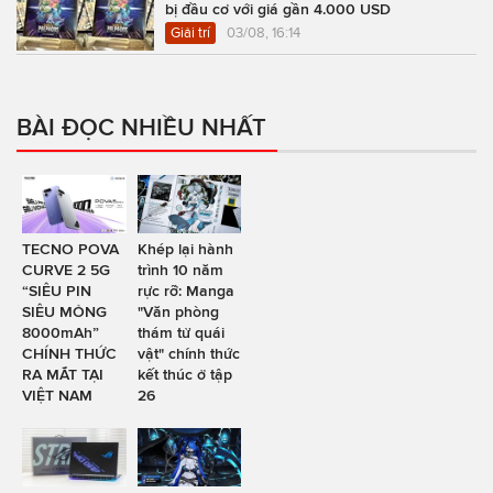
bị đầu cơ với giá gần 4.000 USD
Giải trí
03/08, 16:14
BÀI ĐỌC NHIỀU NHẤT
TECNO POVA
Khép lại hành
CURVE 2 5G
trình 10 năm
“SIÊU PIN
rực rỡ: Manga
SIÊU MỎNG
"Văn phòng
8000mAh”
thám tử quái
CHÍNH THỨC
vật" chính thức
RA MẮT TẠI
kết thúc ở tập
VIỆT NAM
26