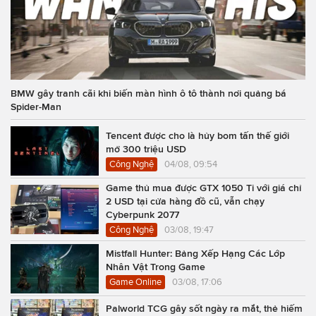
BMW gây tranh cãi khi biến màn hình ô tô thành nơi quảng bá
Spider-Man
Tencent được cho là hủy bom tấn thế giới
mở 300 triệu USD
Công Nghệ
04/08, 09:54
Game thủ mua được GTX 1050 Ti với giá chỉ
2 USD tại cửa hàng đồ cũ, vẫn chạy
Cyberpunk 2077
Công Nghệ
03/08, 19:47
Mistfall Hunter: Bảng Xếp Hạng Các Lớp
Nhân Vật Trong Game
Game Online
03/08, 17:06
Palworld TCG gây sốt ngày ra mắt, thẻ hiếm