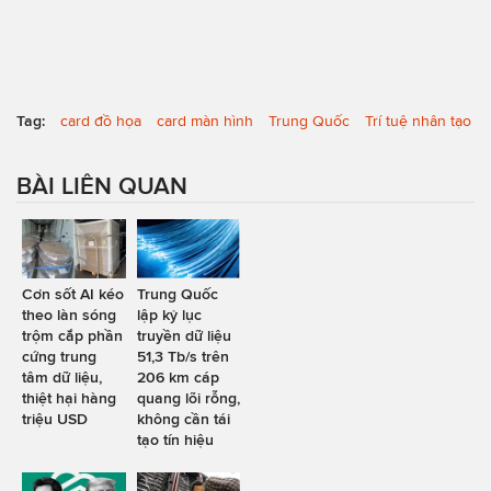
Tag:
card đồ họa
card màn hình
Trung Quốc
Trí tuệ nhân tạo
BÀI LIÊN QUAN
Cơn sốt AI kéo
Trung Quốc
theo làn sóng
lập kỷ lục
trộm cắp phần
truyền dữ liệu
cứng trung
51,3 Tb/s trên
tâm dữ liệu,
206 km cáp
thiệt hại hàng
quang lõi rỗng,
triệu USD
không cần tái
tạo tín hiệu