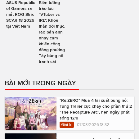
ASUS Republic
Biến tướng
of Gamers ra
trào lưu
mắt ROG Strix
"VTuber vs
SCAR 18 2026
IRL": Khoe
tại Việt Nam
thân đời thực,
rao bán ảnh
nhạy cảm
khiến cộng
đồng phương
Tây bùng nổ
tranh cãi
BÀI MỚI TRONG NGÀY
"Re:ZERO" Mùa 4 tái xuất bùng nổ:
Tung Trailer cực cháy cho phần thứ 2
"The Recapture Arc", hẹn ngày phát
sóng 12/8
Giải trí
07/08/2026 18:32